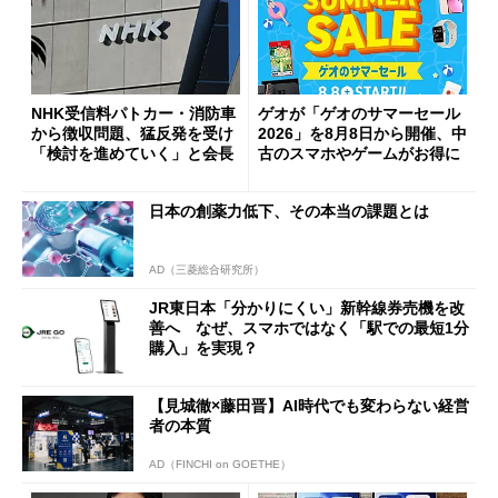
NHK受信料パトカー・消防車
ゲオが「ゲオのサマーセール
から徴収問題、猛反発を受け
2026」を8月8日から開催、中
「検討を進めていく」と会長
古のスマホやゲームがお得に
日本の創薬力低下、その本当の課題とは
AD（三菱総合研究所）
JR東日本「分かりにくい」新幹線券売機を改
善へ なぜ、スマホではなく「駅での最短1分
購入」を実現？
【見城徹×藤田晋】AI時代でも変わらない経営
者の本質
AD（FINCHI on GOETHE）