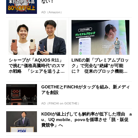
ない！
AD（Amazon）
シャープが「AQUOS R11」
LINEの新「プレミアムブロッ
で挑む“価格高騰時代”のスマ
ク」で完全な“絶縁”が可能
ホ戦略 「シェアを追うより
に？ 従来のブロック機能と
も既存ユーザーを大切に」
の決定的な違い
GOETHEとFINCHIがタッグを組み、新メディ
アを創設
AD（FINCHI on GOETHE）
KDDIが値上げしても解約率が低下した理由 a
u、UQ mobile、povoを循環させ「脱・販促
費競争」へ