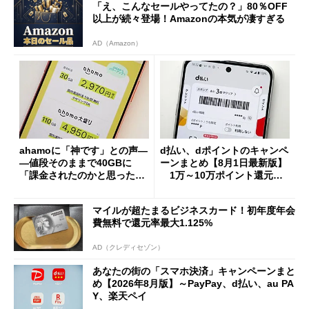
「え、こんなセールやってたの？」80％OFF
以上が続々登場！Amazonの本気が凄すぎる
AD（Amazon）
ahamoに「神です」との声―
d払い、dポイントのキャンペ
―値段そのままで40GBに
ーンまとめ【8月1日最新版】
「課金されたのかと思った」
1万～10万ポイント還元の
と戸惑いも
施策がめじろ押し
マイルが超たまるビジネスカード！初年度年会
費無料で還元率最大1.125%
AD（クレディセゾン）
あなたの街の「スマホ決済」キャンペーンまと
め【2026年8月版】～PayPay、d払い、au PA
Y、楽天ペイ