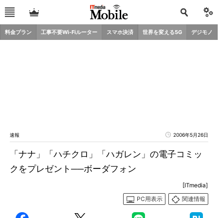
料金プラン
工事不要Wi-Fiルーター
スマホ決済
世界を変える5G
デジモノ
速報
2006年5月26日
「ナナ」「ハチクロ」「ハガレン」の電子コミッ
クをプレゼント──ボーダフォン
[ITmedia]
PC用表示
関連情報