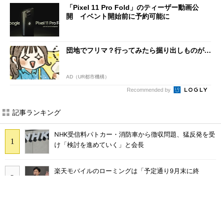
「Pixel 11 Pro Fold」のティーザー動画公
開 イベント開始前に予約可能に
団地でフリマ？行ってみたら掘り出しものが…
AD（UR都市機構）
Recommended by
記事ランキング
NHK受信料パトカー・消防車から徴収問題、猛反発を受
け「検討を進めていく」と会長
楽天モバイルのローミングは「予定通り9月末に終
了」 ただし「ルーラル限定で継続」の可能性も
KDDIが値上げしても解約率が低下した理由 au、UQ
mobile、povoを循環させ「脱・販促費競争」へ