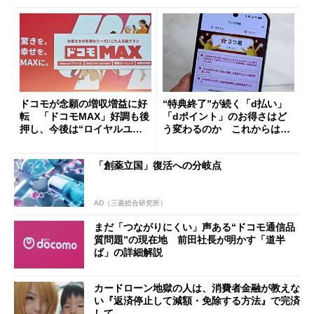
ドコモが念願の増収増益に好
“特典終了”が続く「d払い」
転 「ドコモMAX」好調も後
「dポイント」のお得さはど
押し、今後は“ロイヤルユー
う変わるのか これからは
ザー”を重視
「dカード」の利用が得策？
「創薬立国」復活への分岐点
AD（三菱総合研究所）
まだ「つながりにくい」声ある“ドコモ通信品
質問題”の現在地 前田社長が明かす「道半
ば」の詳細解説
カードローン地獄の人は、消費者金融が教えな
い『返済停止して減額・免除する方法』で完済
して