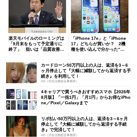
楽天モバイルのローミングは
「iPhone 17e」と「iPhone
「9月末をもって予定通りに
17」どちらが買いか？ 2機
終了」 狙いは「品質改善」
種を使い込んで分かった“ス
ただし「ルーラル限定で期
ペック表にない違い”
限を切った新契約」の可能性
カードローン50万円以上の人は、返済を3～6
も
ヶ月停止して『大幅に減額してから返済する手
続き』を利用して！
AD（渋谷法務総合事務所）
4キャリアで買うべきおすすめスマホ【2026年
8月版】「一括1円」「月1円」からお得なiPho
ne／Pixel／Galaxyまで
リボ払い50万円以上の人は、返済を3～6ヶ月
停止して『大幅に減額してから返済する手続
き』で完済して！
AD（渋谷法務総合事務所）