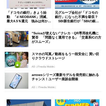
「ドコモの銀行」きょう始
元グループ会社が「ドコモの
動 「d NEOBANK」消滅、
銀行」になった不満を吸収？
最大4.5％還元 強みは何か解
SBI新生銀行が「SBIの銀
説
行」として最大5.2万円のキャ
ッシュバックキャンペーンを
“Suicaが使えない”クレカ・QR専用改札機に
開催
賛否 「問題なく運用できる」「交通系ICの方
がスムーズ」
スマホの写真／動画をもう一段安全に 買い切
りクラウドストレージ
AD（ITmedia Mobile）
arrowsシリーズ最新モデルを発売前に触れる
チャンス！ユーザー座談会開催
AD（ ITmedia Mobile）