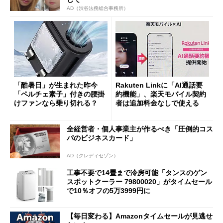
AD（渋谷法務総合事務所）
「酷暑日」が生まれた昨今
Rakuten Linkに「AI通話要
「ペルチェ素子」付きの腰掛
約機能」、楽天モバイル契約
けファンなら乗り切れる？
者は追加料金なしで使える
全経営者・個人事業主が作るべき「圧倒的コス
パのビジネスカード」
AD（クレディセゾン）
工事不要で14畳まで冷房可能「タンスのゲン
スポットクーラー 79800020」がタイムセール
で10％オフの5万3999円に
【毎日変わる】Amazonタイムセールが見逃せ