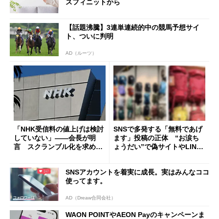
スフィニットから
【話題沸騰】3連単連続的中の競馬予想サイ
ト、ついに判明
AD（ルーツ）
「NHK受信料の値上げは検討
SNSで多発する「無料であげ
していない」――会長が明
ます」投稿の正体 “お涙ち
言 スクランブル化を求める
ょうだい”で偽サイトやLINE
声絶えず
へ誘導するカラクリ
SNSアカウントを着実に成長。実はみんなココ
使ってます。
AD（Dreaw合同会社）
WAON POINTやAEON Payのキャンペーンま