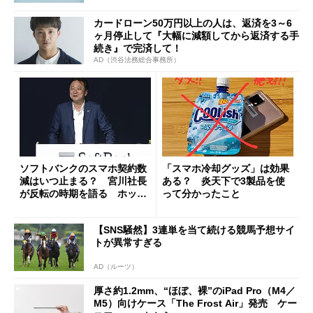
カードローン50万円以上の人は、返済を3～6
ヶ月停止して『大幅に減額してから返済する手
続き』で完済して！
AD（渋谷法務総合事務所）
ソフトバンクのスマホ契約数
「スマホ冷却グッズ」は効果
減はいつ止まる？ 宮川社長
ある？ 炎天下で3製品を使
が反転の時期を語る ホッピ
って分かったこと
ング対策は「真剣にやりすぎ
た」
【SNS騒然】3連単を当て続ける競馬予想サイ
トが異常すぎる
AD（ルーツ）
厚さ約1.2mm、“ほぼ、裸”のiPad Pro（M4／
M5）向けケース「The Frost Air」発売 ケー