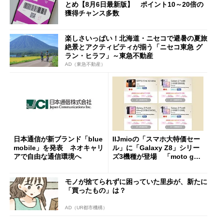
とめ【8月6日最新版】 ポイント10～20倍の
獲得チャンス多数
楽しさいっぱい！北海道・ニセコで避暑の夏旅
絶景とアクティビティが揃う「ニセコ東急 グ
ラン・ヒラフ」～東急不動産
AD（東急不動産）
日本通信が新ブランド「blue
IIJmioの「スマホ大特価セー
mobile」を発表 ネオキャリ
ル」に「Galaxy Z8」シリー
アで自由な通信環境へ
ズ3機種が登場 「moto g37
j」や「OPPO Find X9 Ultr
a」も
モノが捨てられずに困っていた里歩が、新たに
「買ったもの」は？
AD（UR都市機構）