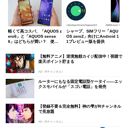
軽くて高コスパ、「AQUOS z
シャープ、SIMフリー「AQU
ero6」と「AQUOS sense
OS zero2」向けにAndroid 1
6」はどちらが買い？ 使用
1プレビュー版を提供
感を徹底比較した
【無料アニメ】逆境無頼カイジ配信中！視聴で
楽天ポイント貯まる
AD（Rチャンネル）
ルーターにもなる固定電話型ケータイ――エッ
クスモバイルが「スゴい電話」を発売
【登録不要＆完全無料】神の雫がRチャンネル
で見放題
AD（Rチャンネル）