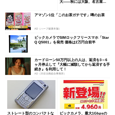
大――秋には大阪、名古屋、
札幌にも
アマゾン1位「このお茶ガチです」噂のお茶
AD（ハーブ健康本舗）
ビックカメラでSIMロックフリースマホ「Star
Q Q5001」を発売 価格は2万円台前半
カードローン50万円以上の人は、返済を3～6
ヶ月停止して『大幅に減額してから返済する手
続き』を利用して！
AD（渋谷法務総合事務所）
ストレート型のコンパクトな
ビックカメラ、最大1Gbpsの