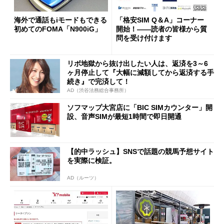
海外で通話もiモードもできる
「格安SIM Q＆A」コーナー
初めてのFOMA「N900iG」
開始！――読者の皆様から質
問を受け付けます
リボ地獄から抜け出したい人は、返済を3～6
ヶ月停止して『大幅に減額してから返済する手
続き』で完済して！
AD（渋谷法務総合事務所）
ソフマップ大宮店に「BIC SIMカウンター」開
設、音声SIMが最短1時間で即日開通
【的中ラッシュ】SNSで話題の競馬予想サイト
を実際に検証。
AD（ルーツ）