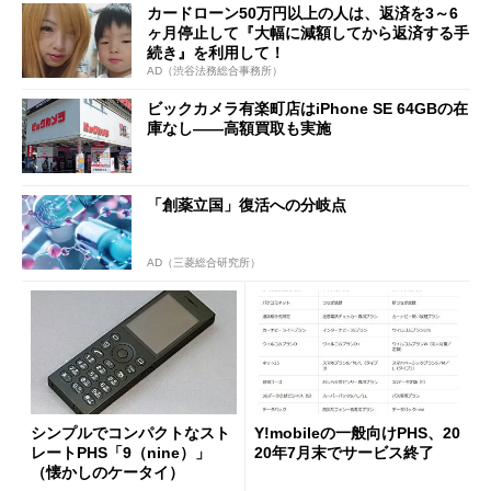
カードローン50万円以上の人は、返済を3～6
ヶ月停止して『大幅に減額してから返済する手
続き』を利用して！
AD（渋谷法務総合事務所）
ビックカメラ有楽町店はiPhone SE 64GBの在
庫なし――高額買取も実施
「創薬立国」復活への分岐点
AD（三菱総合研究所）
シンプルでコンパクトなスト
Y!mobileの一般向けPHS、20
レートPHS「9（nine）」
20年7月末でサービス終了
（懐かしのケータイ）