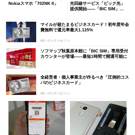
Nokiaスマホ「702NK II」
光回線サービス「ビック光」
提供開始――「BIC SIM」と
のセット割も
マイルが超たまるビジネスカード！初年度年会
費無料で還元率最大1.125%
AD（クレディセゾン）
ソフマップ秋葉原本館に「BIC SIM」専用受付
カウンターが登場――最短1時間で開通可能に
全経営者・個人事業主が作るべき「圧倒的コス
パのビジネスカード」
AD（クレディセゾン）