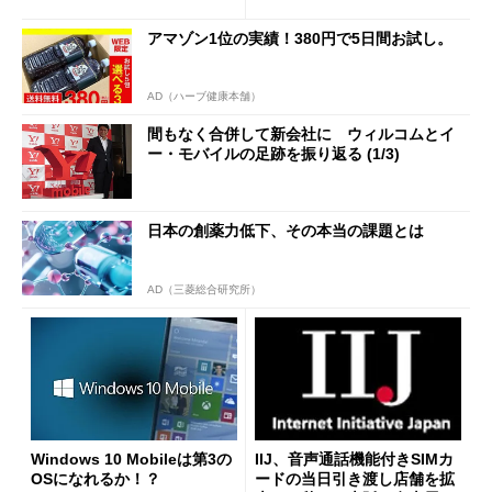
アマゾン1位の実績！380円で5日間お試し。
AD（ハーブ健康本舗）
間もなく合併して新会社に ウィルコムとイ
ー・モバイルの足跡を振り返る (1/3)
日本の創薬力低下、その本当の課題とは
AD（三菱総合研究所）
Windows 10 Mobileは第3の
IIJ、音声通話機能付きSIMカ
OSになれるか！？
ードの当日引き渡し店舗を拡