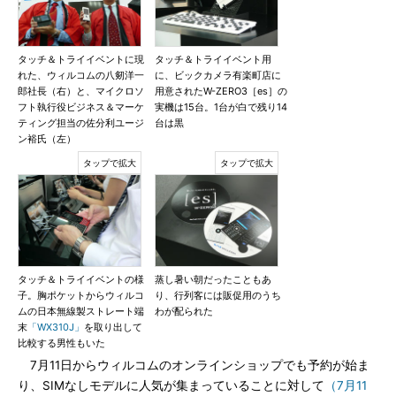
タッチ＆トライイベントに現
タッチ＆トライイベント用
れた、ウィルコムの八剱洋一
に、ビックカメラ有楽町店に
郎社長（右）と、マイクロソ
用意されたW-ZERO3［es］の
フト執行役ビジネス＆マーケ
実機は15台。1台が白で残り14
ティング担当の佐分利ユージ
台は黒
ン裕氏（左）
タッチ＆トライイベントの様
蒸し暑い朝だったこともあ
子。胸ポケットからウィルコ
り、行列客には販促用のうち
ムの日本無線製ストレート端
わが配られた
末
「WX310J」
を取り出して
比較する男性もいた
7月11日からウィルコムのオンラインショップでも予約が始ま
り、SIMなしモデルに人気が集まっていることに対して
（7月11