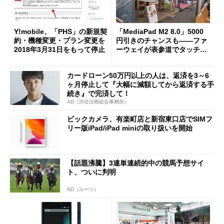
Y!mobile、「PHS」の新規契
「MediaPad M2 8.0」5000
約・機種変更・プラン変更を
円引きのチャンスも――ファ
2018年3月31日をもって停止
ーウェイが表参道でタッチ＆
トライイベントを開催
カードローン50万円以上の人は、返済を3～6
ヶ月停止して『大幅に減額してから返済する手
続き』で完済して！
AD（渋谷法務総合事務所）
ビックカメラ、有楽町店と新宿東口店でSIMフ
リー版iPad/iPad miniの取り扱いを開始
【話題沸騰】3連単連続的中の競馬予想サイ
ト、ついに判明
AD（ルーツ）