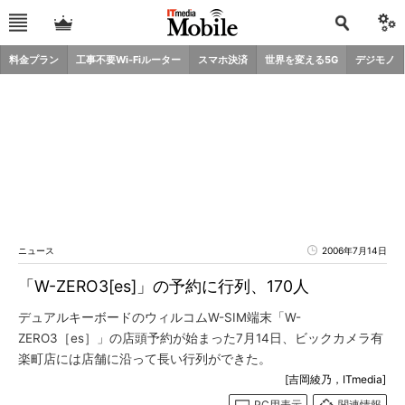
料金プラン
工事不要Wi-Fiルーター
スマホ決済
世界を変える5G
デジモノ
ニュース
2006年7月14日
「W-ZERO3[es]」の予約に行列、170人
デュアルキーボードのウィルコムW-SIM端末「W-
ZERO3［es］」の店頭予約が始まった7月14日、ビックカメラ有
楽町店には店舗に沿って長い行列ができた。
[吉岡綾乃，ITmedia]
PC用表示
関連情報