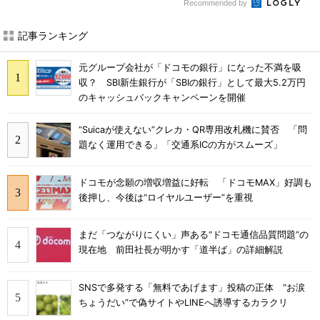
Recommended by
記事ランキング
元グループ会社が「ドコモの銀行」になった不満を吸
収？ SBI新生銀行が「SBIの銀行」として最大5.2万円
のキャッシュバックキャンペーンを開催
“Suicaが使えない”クレカ・QR専用改札機に賛否 「問
題なく運用できる」「交通系ICの方がスムーズ」
ドコモが念願の増収増益に好転 「ドコモMAX」好調も
後押し、今後は“ロイヤルユーザー”を重視
まだ「つながりにくい」声ある“ドコモ通信品質問題”の
現在地 前田社長が明かす「道半ば」の詳細解説
SNSで多発する「無料であげます」投稿の正体 “お涙
ちょうだい”で偽サイトやLINEへ誘導するカラクリ