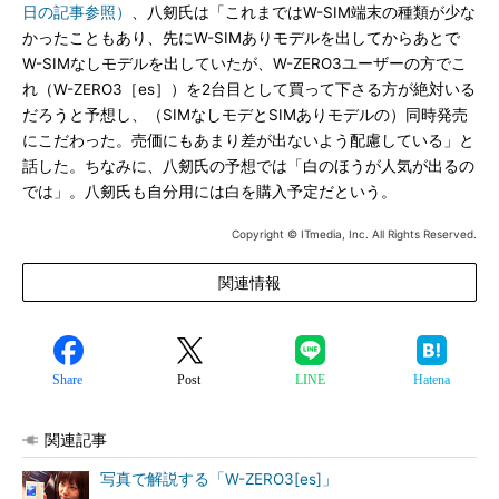
日の記事参照）
、八剱氏は「これまではW-SIM端末の種類が少な
かったこともあり、先にW-SIMありモデルを出してからあとで
W-SIMなしモデルを出していたが、W-ZERO3ユーザーの方でこ
れ（W-ZERO3［es］）を2台目として買って下さる方が絶対いる
だろうと予想し、（SIMなしモデとSIMありモデルの）同時発売
にこだわった。売価にもあまり差が出ないよう配慮している」と
話した。ちなみに、八剱氏の予想では「白のほうが人気が出るの
では」。八剱氏も自分用には白を購入予定だという。
Copyright © ITmedia, Inc. All Rights Reserved.
関連情報
Share
Post
LINE
Hatena
関連記事
写真で解説する「W-ZERO3[es]」