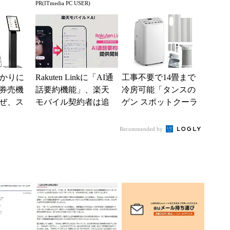
PR(ITmedia PC USER)
」からお
る快適PCライフ
う1つの携帯番号を」
.
分かりに
Rakuten Linkに「AI通
工事不要で14畳まで
券売機
話要約機能」、楽天
冷房可能「タンスの
ぜ、ス
モバイル契約者は追
ゲン スポットクーラ
「駅で
加料金なしで使える
ー 79800020」がタイ
入」を実
ムセールで10...
Recommended by