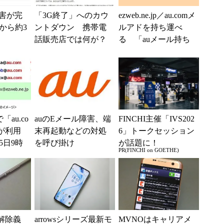
障害が完
「3G終了」へのカウ
ezweb.ne.jp／au.comメ
から約3
ントダウン 携帯電
ルアドを持ち運べ
話販売店では何が？
る 「auメール持ち
ケータイユーザー
運び」が12月20日に
はどう動く？
スタ...
「au.co
auのEメール障害、端
FINCHI主催「IVS202
が利用
末再起動などの対処
6」トークセッション
5日9時
を呼び掛け
が話題に！
PR(FINCHI on GOETHE)
解除義
arrowsシリーズ最新モ
MVNOはキャリアメ