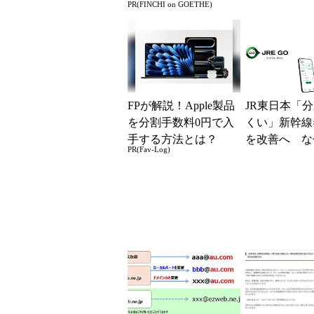
PR(FINCHI on GOETHE)
円」「月1円
得なiPhone／..
FPが解説！Apple製品
JR東日本「
を分割手数料0円で入
くい」新幹線
手する方法とは？
を改善へ な
PR(Fav-Log)
マホではなく
の最短1分購
現？