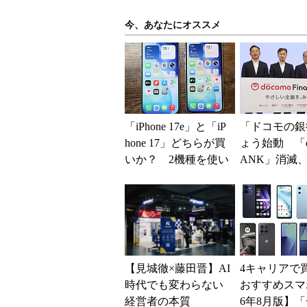
今、あなたにオススメ
「iPhone 17e」と「iP
「ドコモの銀
hone 17」どちらが買
ょう始動 「d
いか？ 2機種を使い
ANK」消滅、
込んで分かった“スペ
5％還元 強
ッ...
解説
【見城徹×藤田晋】AI
4キャリアで
時代でも変わらない
おすすめスマホ
経営者の本質
6年8月版】「