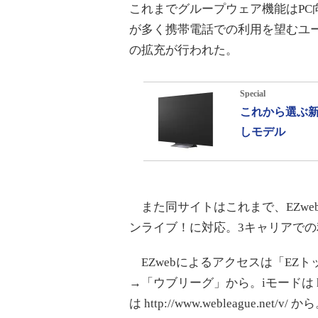
これまでグループウェア機能はP
が多く携帯電話での利用を望むユ
の拡充が行われた。
Special
これから選ぶ新
しモデル
また同サイトはこれまで、EZwe
ンライブ！に対応。3キャリアで
EZwebによるアクセスは「EZ
→「ウブリーグ」から。iモードは http:
は http://www.webleague.net/v/ か