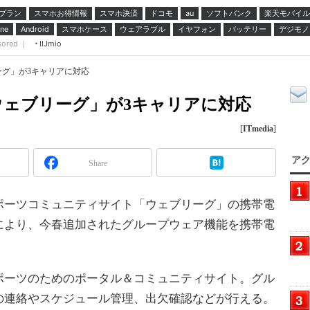
プラン
スマホお得情報
スマホ決済
ドコモ
ソフトバンク
楽天モバイル
au
スマホケース
ウェアラブル
イヤフォン
バッテリー
デジモノ
ne
Android
sored ｜
IIJmio
グ」が3キャリアに対応
ウェブリーグ」が3キャリアに対応
[
ITmedia
]
アク
Share
ーツコミュニティサイト「ウェブリーグ」の携帯電
により、今春追加されたグループウェア機能を携帯電
。
ーツのためのポータル＆コミュニティサイト。グル
の連絡やスケジュール管理、出欠確認などが行える。