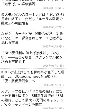
「道半ば」の詳細解説
（2026年08月06日）
楽天モバイルのローミングは「予定通り9
月末に終了」 ただし「ルーラル限定で
継続」の可能性も
（2026年08月07日）
なぜ？ カーナビが「NHK受信料」対象
になるワケ 課金されるケースと徴収を
免れる方法
（2025年04月15日）
「NHK受信料の値上げは検討していな
い」――会長が明言 スクランブル化を
求める声絶えず
（2026年08月07日）
KDDIが値上げしても解約率が低下した理
由 au、UQ mobile、povoを循環させ
「脱・販促費競争」へ
（2026年08月07日）
元グループ会社が「ドコモの銀行」にな
った不満を吸収？ SBI新生銀行が「SBI
の銀行」として最大5.2万円のキャッシュ
バックキャンペーンを開催
（2026年08月05日）