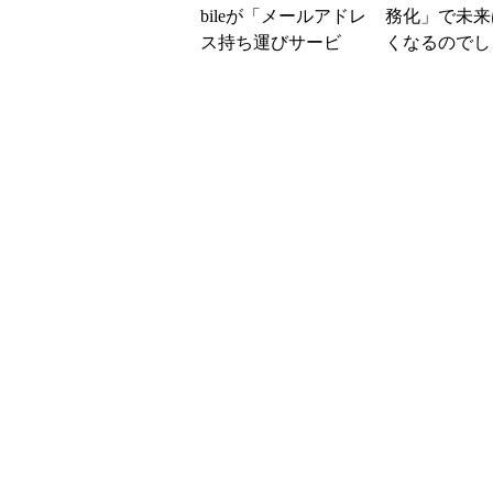
bileが「メールアドレ
務化」で未来
ス持ち運びサービ
くなるのでし
ス」開始 年額3300
か？ (1/2)
円