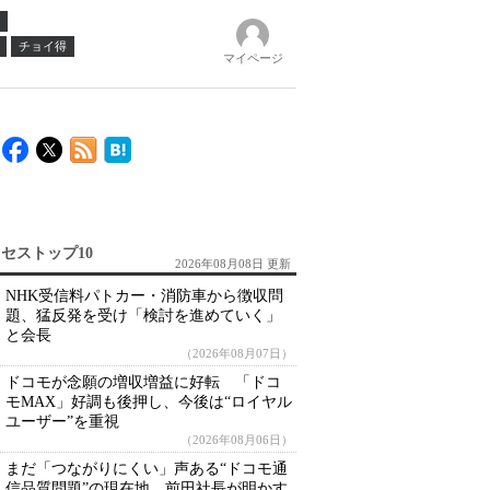
チョイ得
マイページ
セストップ10
2026年08月08日 更新
NHK受信料パトカー・消防車から徴収問
題、猛反発を受け「検討を進めていく」
と会長
（2026年08月07日）
ドコモが念願の増収増益に好転 「ドコ
モMAX」好調も後押し、今後は“ロイヤル
ユーザー”を重視
（2026年08月06日）
まだ「つながりにくい」声ある“ドコモ通
信品質問題”の現在地 前田社長が明かす