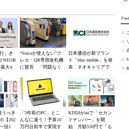
4月
Fee
行」き
“Suicaが使えない”ク
日本通信が新ブラン
 NEOB
レカ・QR専用改札機
ド「blue mobile」を発
最大4.
に賛否 「問題なく
表 ネオキャリアで
みは何か
運用できる」「交通
自由な通信環境へ
系ICの方がスムー...
買うべき
「5年前のPC」とこ
KDDIがauで「セカン
【202
んなに違う！予算10
ドナンバー」を開
一括1
万円台前半で実現す
始 月額550円で「も