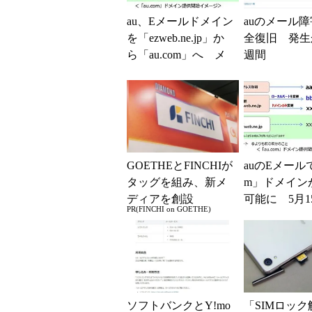
au、Eメールドメイン
auのメール
を「ezweb.ne.jp」か
全復旧 発生
ら「au.com」へ メ
週間
ールアプリもリニュ
ーアル
GOETHEとFINCHIが
auのEメールで
タッグを組み、新メ
m」ドメイン
ディアを創設
可能に 5月1
PR(FINCHI on GOETHE)
から
ソフトバンクとY!mo
「SIMロック