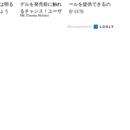
は明る
デルを発売前に触れ
ールを提供できるの
ょう
るチャンス！ユーザ
か (1/3)
PR( ITmedia Mobile)
ー座談会開催
Recommended by