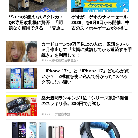
“Suicaが使えない”クレカ・
ゲオが「ゲオのサマーセール
QR専用改札機に賛否 「問
2026」を8月8日から開催、中
題なく運用できる」「交通系I
古のスマホやゲームがお得に
Cの方がスムーズ」
カードローン50万円以上の人は、返済を3～6
ヶ月停止して『大幅に減額してから返済する手
続き』を利用して！
AD（渋谷法務総合事務所）
「iPhone 17e」と「iPhone 17」どちらが買
いか？ 2機種を使い込んで分かった“スペッ
ク表にない違い”
楽天週間ランキング1位！シリーズ累計3億包
のスッキリ茶。380円でお試し
AD（ハーブ健康本舗）