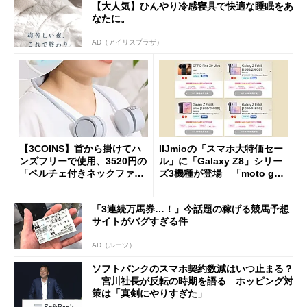
【大人気】ひんやり冷感寝具で快適な睡眠をあ
なたに。
AD（アイリスプラザ）
【3COINS】首から掛けてハ
IIJmioの「スマホ大特価セー
ンズフリーで使用、3520円の
ル」に「Galaxy Z8」シリー
「ペルチェ付きネックファ
ズ3機種が登場 「moto g37
ン」
j」や「OPPO Find X9 Ultr
a」も
「3連続万馬券…！」今話題の稼げる競馬予想
サイトがバグすぎる件
AD（ルーツ）
ソフトバンクのスマホ契約数減はいつ止まる？
宮川社長が反転の時期を語る ホッピング対
策は「真剣にやりすぎた」