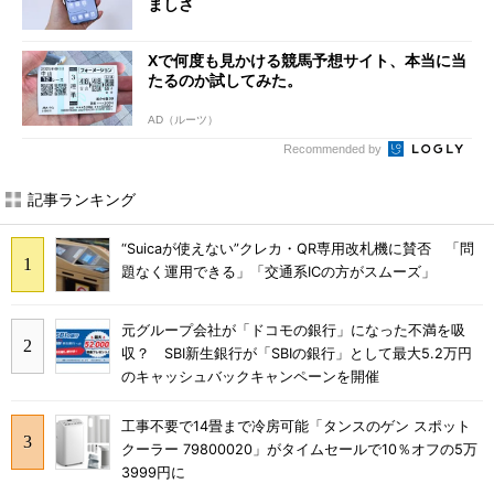
ましさ
Xで何度も見かける競馬予想サイト、本当に当
たるのか試してみた。
AD（ルーツ）
Recommended by
記事ランキング
“Suicaが使えない”クレカ・QR専用改札機に賛否 「問
題なく運用できる」「交通系ICの方がスムーズ」
元グループ会社が「ドコモの銀行」になった不満を吸
収？ SBI新生銀行が「SBIの銀行」として最大5.2万円
のキャッシュバックキャンペーンを開催
工事不要で14畳まで冷房可能「タンスのゲン スポット
クーラー 79800020」がタイムセールで10％オフの5万
3999円に