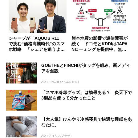
シャープが「AQUOS R11」
熊本地震の影響で通信障害が
で挑む“価格高騰時代”のスマ
続く ドコモとKDDIはJAPA
ホ戦略 「シェアを追うより
Nローミングを提供中、無料
も既存ユーザーを大切に」
Wi-Fi「00000JAPAN」も開
放
GOETHEとFINCHIがタッグを組み、新メディ
アを創設
AD（FINCHI on GOETHE）
「スマホ冷却グッズ」は効果ある？ 炎天下で
3製品を使って分かったこと
【大人気】ひんやり冷感寝具で快適な睡眠をあ
なたに。
AD（アイリスプラザ）