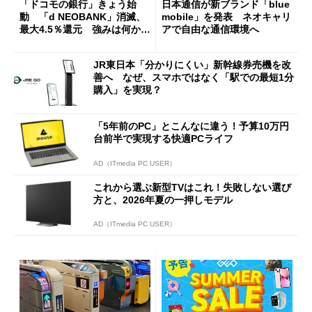
「ドコモの銀行」きょう始
日本通信が新ブランド「blue
動 「d NEOBANK」消滅、
mobile」を発表 ネオキャリ
最大4.5％還元 強みは何か解
アで自由な通信環境へ
説
JR東日本「分かりにくい」新幹線券売機を改
善へ なぜ、スマホではなく「駅での最短1分
購入」を実現？
「5年前のPC」とこんなに違う！予算10万円
台前半で実現する快適PCライフ
AD（ITmedia PC USER）
これから選ぶ新型TVはこれ！失敗しない選び
方と、2026年夏の一押しモデル
AD（ITmedia PC USER）