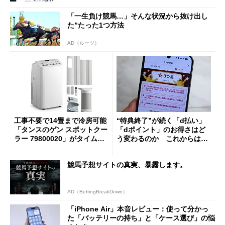
「一生負け競馬…」そんな状況から抜け出し
た”たった1つ方法
AD（ルーツ）
工事不要で14畳まで冷房可能
“特典終了”が続く「d払い」
「タンスのゲン スポットクー
「dポイント」のお得さはど
ラー 79800020」がタイムセ
う変わるのか これからは
ールで10％オフの5万3999円
「dカード」の利用が得策？
に
競馬予想サイトの真実、暴露します。
AD（BettingBreakDown）
「iPhone Air」本音レビュー：使って分かっ
た「バッテリーの持ち」と「ケース選び」の悩