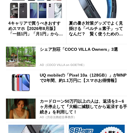
4キャリアで買うべきおすす
夏の暑さ対策グッズでよく見
めスマホ【2026年8月版】
掛ける「ペルチェ素子」って
「一括1円」「月1円」からお
なんだ？ 賢く使うための注
得なiPhone／Pixel／Galaxy
意点も
まで
シェア別荘「COCO VILLA Owners」3選
AD（COCO VILLA on GOETHE）
UQ mobileの「Pixel 10a（128GB）」がMNP
で2年間、約1.1万円に【スマホお得情報】
カードローン50万円以上の人は、返済を3～6
ヶ月停止して『大幅に減額してから返済する手
続き』を利用して！
AD（渋谷法務総合事務所）