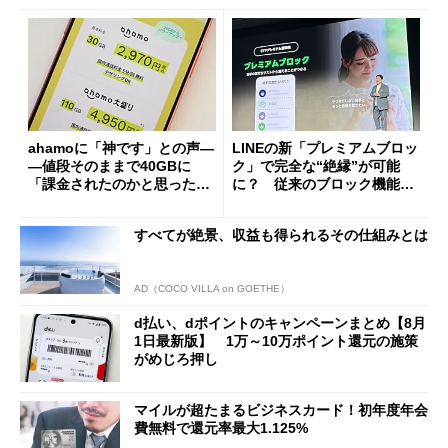
ahamoに「神です」との声―
LINEの新「プレミアムブロッ
―値段そのままで40GBに
ク」で完全な“絶縁”が可能
「課金されたのかと思った」
に？ 従来のブロック機能と
と戸惑いも
の決定的な違い
すべてが絶景、収益も得られるその仕組みとは
AD（COCO VILLA on GOETHE）
d払い、dポイントのキャンペーンまとめ【8月
1日最新版】 1万～10万ポイント還元の施策
がめじろ押し
マイルが超たまるビジネスカード！初年度年会
費無料で還元率最大1.125%