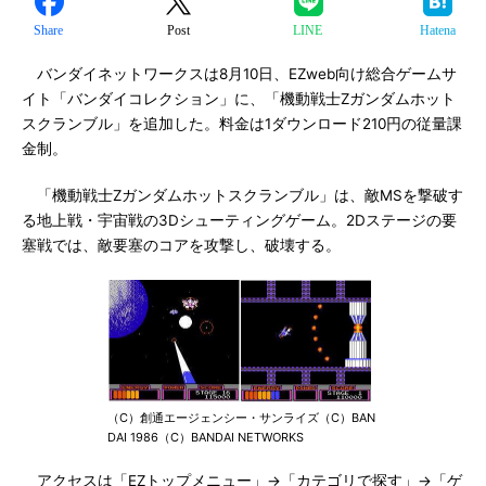
Share
Post
LINE
Hatena
バンダイネットワークスは8月10日、EZweb向け総合ゲームサ
イト「バンダイコレクション」に、「機動戦士Zガンダムホット
スクランブル」を追加した。料金は1ダウンロード210円の従量課
金制。
「機動戦士Zガンダムホットスクランブル」は、敵MSを撃破す
る地上戦・宇宙戦の3Dシューティングゲーム。2Dステージの要
塞戦では、敵要塞のコアを攻撃し、破壊する。
（C）創通エージェンシー・サンライズ（C）BAN
DAI 1986（C）BANDAI NETWORKS
アクセスは「EZトップメニュー」→「カテゴリで探す」→「ゲ