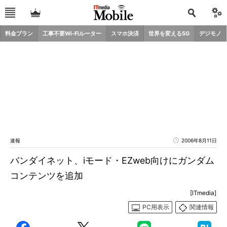
料金プラン
工事不要Wi-Fiルーター
スマホ決済
世界を変える5G
デジモノ
速報
2006年8月11日
バンダイネット、iモード・EZweb向けにガンダム
コンテンツを追加
[ITmedia]
PC用表示
関連情報