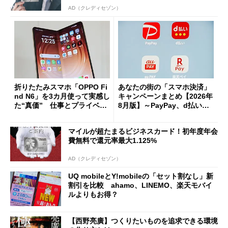
AD（クレディセゾン）
折りたたみスマホ「OPPO Fi
あなたの街の「スマホ決済」
nd N6」を3カ月使って実感し
キャンペーンまとめ【2026年
た“真価” 仕事とプライベー
8月版】～PayPay、d払い、a
トで大活躍
u PAY、楽天ペイ
マイルが超たまるビジネスカード！初年度年会
費無料で還元率最大1.125%
AD（クレディセゾン）
UQ mobileとY!mobileの「セット割なし」新
割引を比較 ahamo、LINEMO、楽天モバイ
ルよりもお得？
【西野亮廣】つくりたいものを追求できる環境