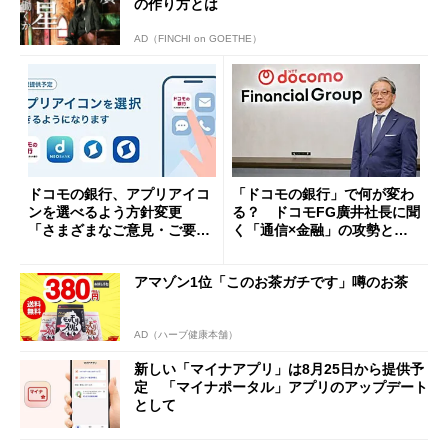
の作り方とは
AD（FINCHI on GOETHE）
ドコモの銀行、アプリアイコ
「ドコモの銀行」で何が変わ
ンを選べるよう方針変更
る？ ドコモFG廣井社長に聞
「さまざまなご意見・ご要望
く「通信×金融」の攻勢とグ
を踏まえ」
ループ戦略
アマゾン1位「このお茶ガチです」噂のお茶
AD（ハーブ健康本舗）
新しい「マイナアプリ」は8月25日から提供予
定 「マイナポータル」アプリのアップデート
として