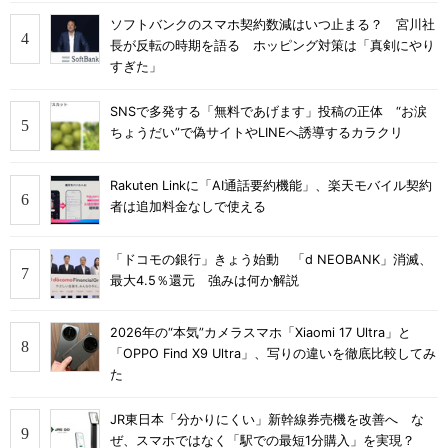
ソフトバンクのスマホ契約数減はいつ止まる？ 宮川社
長が反転の時期を語る ホッピング対策は「真剣にやり
すぎた」
SNSで多発する「無料であげます」投稿の正体 “お涙
ちょうだい”で偽サイトやLINEへ誘導するカラクリ
Rakuten Linkに「AI通話要約機能」、楽天モバイル契約
者は追加料金なしで使える
「ドコモの銀行」きょう始動 「d NEOBANK」消滅、
最大4.5％還元 強みは何か解説
2026年の“本気”カメラスマホ「Xiaomi 17 Ultra」と
「OPPO Find X9 Ultra」、写りの違いを徹底比較してみ
た
JR東日本「分かりにくい」新幹線券売機を改善へ な
ぜ、スマホではなく「駅での最短1分購入」を実現？