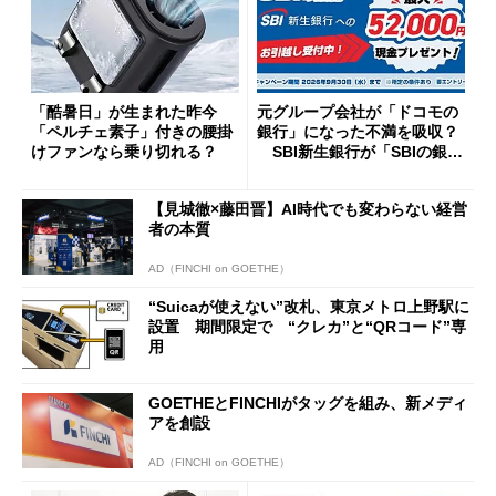
「酷暑日」が生まれた昨今
元グループ会社が「ドコモの
「ペルチェ素子」付きの腰掛
銀行」になった不満を吸収？
けファンなら乗り切れる？
SBI新生銀行が「SBIの銀
行」として最大5.2万円のキャ
ッシュバックキャンペーンを
【見城徹×藤田晋】AI時代でも変わらない経営
開催
者の本質
AD（FINCHI on GOETHE）
“Suicaが使えない”改札、東京メトロ上野駅に
設置 期間限定で “クレカ”と“QRコード”専
用
GOETHEとFINCHIがタッグを組み、新メディ
アを創設
AD（FINCHI on GOETHE）