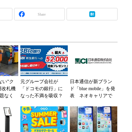
Share
えない”ク
元グループ会社が
日本通信が新ブラン
用改札機
「ドコモの銀行」に
ド「blue mobile」を発
題なく
なった不満を吸収？
表 ネオキャリアで
「交通
SBI新生銀行が「S
自由な通信環境へ
ー...
BIの銀行」として最
大5....