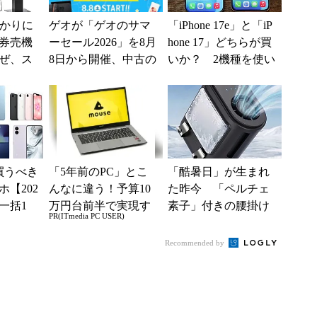
分かりに
ゲオが「ゲオのサマ
「iPhone 17e」と「iP
券売機
ーセール2026」を8月
hone 17」どちらが買
ぜ、ス
8日から開催、中古の
いか？ 2機種を使い
「駅で
スマホやゲームがお
込んで分かった“スペ
入」を実
得に
ッ...
買うべき
「5年前のPC」とこ
「酷暑日」が生まれ
【202
んなに違う！予算10
た昨今 「ペルチェ
一括1
万円台前半で実現す
素子」付きの腰掛け
PR(ITmedia PC USER)
」からお
る快適PCライフ
ファンなら乗り切れ
.
る？
Recommended by