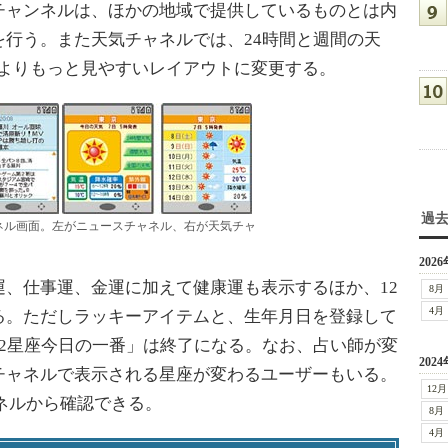
チャンネルは、ほかの地域で提供しているものとは内
行う。また天気チャネルでは、24時間と週間の天
今よりもっと見やすいレイアウトに変更する。
過
ネル画面。左がニュースチャネル、右が天気チャ
2026
、仕事運、金運に加えて健康運も表示するほか、12
8月
4月
る。ただしラッキーアイテムと、生年月日を登録して
2星座今日の一番」は終了になる。なお、占い師が変
2024
チャネルで表示される星座が変わるユーザーもいる。
12月
ャネルから確認できる。
8月
4月