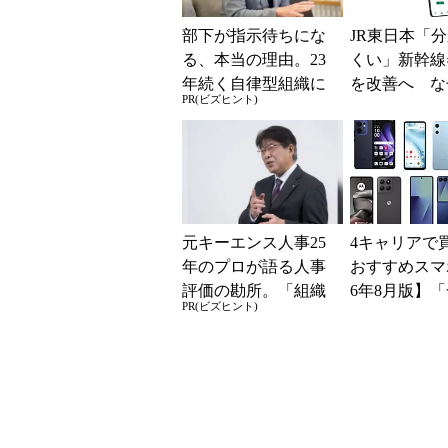
部下が指示待ちにな
JR東日本「
る、本当の理由。23
くい」新幹線
年続く自律型組織に
を改善へ な
PR(ビズヒント)
共通する「3つの要
マホではなく
素」
の最短1分購
現？
元キーエンス人事25
4キャリアで
年のプロが語る人事
おすすめスマホ
評価の勘所。「組織
6年8月版】「
PR(ビズヒント)
を腐らせるNG評価」
円」「月1円
とは？
得なiPhone／..