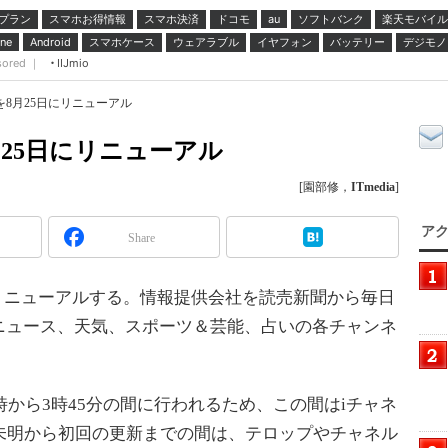
プラン
スマホお得情報
スマホ決済
ドコモ
ソフトバンク
楽天モバイル
au
スマホケース
ウェアラブル
イヤフォン
バッテリー
デジモノ
ne
Android
sored ｜
IIJmio
を8月25日にリニューアル
月25日にリニューアル
[園部修，
ITmedia
]
アク
Share
リニューアルする。情報提供会社を読売新聞から毎日
ニュース、天気、スポーツ＆芸能、占いの各チャンネ
時から3時45分の間に行われるため、この間はiチャネ
未明から初回の更新までの間は、テロップやチャネル