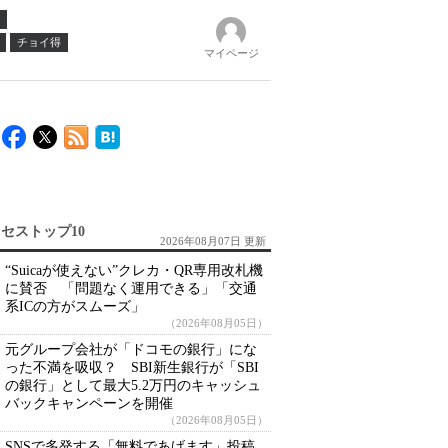
チョイ得
マイページ
セストップ10
2026年08月07日 更新
“Suicaが使えない”クレカ・QR専用改札機
に賛否 「問題なく運用できる」「交通
系ICの方がスムーズ」
（2026年08月05日）
元グループ会社が「ドコモの銀行」にな
った不満を吸収？ SBI新生銀行が「SBI
の銀行」として最大5.2万円のキャッシュ
バックキャンペーンを開催
（2026年08月05日）
SNSで多発する「無料であげます」投稿