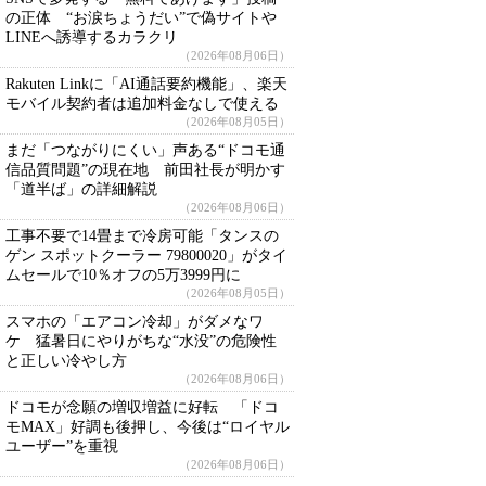
の正体 “お涙ちょうだい”で偽サイトや
LINEへ誘導するカラクリ
（2026年08月06日）
Rakuten Linkに「AI通話要約機能」、楽天
モバイル契約者は追加料金なしで使える
（2026年08月05日）
まだ「つながりにくい」声ある“ドコモ通
信品質問題”の現在地 前田社長が明かす
「道半ば」の詳細解説
（2026年08月06日）
工事不要で14畳まで冷房可能「タンスの
ゲン スポットクーラー 79800020」がタイ
ムセールで10％オフの5万3999円に
（2026年08月05日）
スマホの「エアコン冷却」がダメなワ
ケ 猛暑日にやりがちな“水没”の危険性
と正しい冷やし方
（2026年08月06日）
ドコモが念願の増収増益に好転 「ドコ
モMAX」好調も後押し、今後は“ロイヤル
ユーザー”を重視
（2026年08月06日）