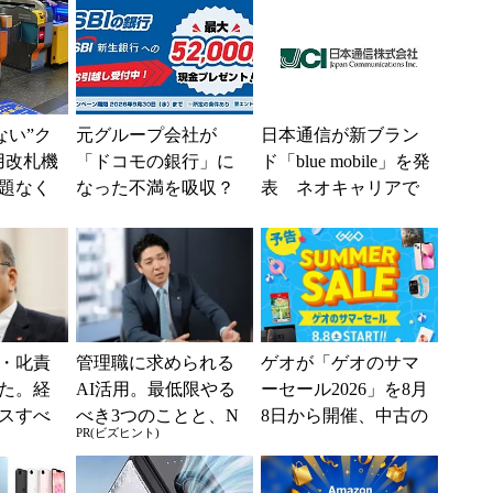
えない”ク
元グループ会社が
日本通信が新ブラン
用改札機
「ドコモの銀行」に
ド「blue mobile」を発
題なく
なった不満を吸収？
表 ネオキャリアで
「交通
SBI新生銀行が「S
自由な通信環境へ
ー...
BIの銀行」として最
大5....
・叱責
管理職に求められる
ゲオが「ゲオのサマ
た。経
AI活用。最低限やる
ーセール2026」を8月
スすべ
べき3つのことと、N
8日から開催、中古の
PR(ビズヒント)
Gな自己認識
スマホやゲームがお
得に