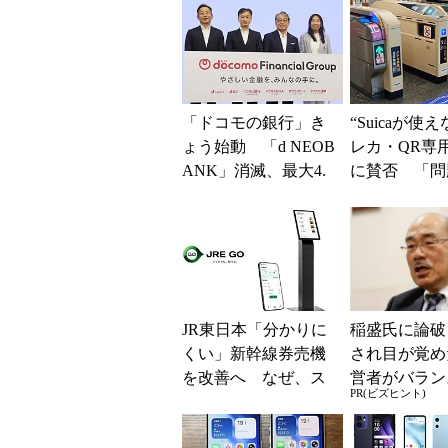
「ドコモの銀行」き
“Suicaが使
ょう始動 「d NEOB
レカ・QR専
ANK」消滅、最大4.
に賛否 「問
5％還元 強みは何か
運用できる」
解説
系ICの方がスム
JR東日本「分かりに
稲盛氏に論破
くい」新幹線券売機
され目が覚め
を改善へ なぜ、ス
営者がバラン
PR(ビズヒント)
マホではなく「駅で
き2つの背反
の最短1分購入」を実