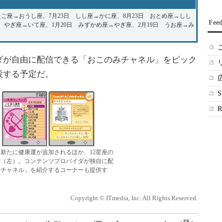
たご座→おうし座、7月23日 しし座→かに座、8月23日 おとめ座→しし
Fee
日 やぎ座→いて座、1月20日 みずかめ座→やぎ座、2月19日 うお座→み
が自由に配信できる「おこのみチャネル」をピック
設する予定だ。
新たに健康運が追加されるほか、12星座の
場（左）。コンテンツプロバイダが独自に配
みチャネル」を紹介するコーナーも提供す
Copyright © ITmedia, Inc. All Rights Reserved.
- PR -