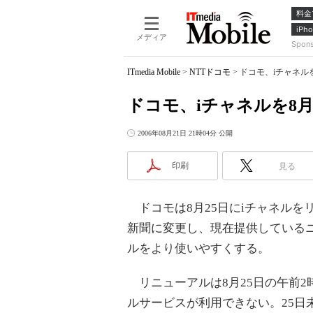
料金
iPho
メディア
Spon
ITmedia Mobile
>
NTTドコモ
>
ドコモ、iチャネル
ドコモ、iチャネルを8
2006年08月21日 21時04分 公開
印刷
見る
ドコモは8月25日にiチャネルを
新聞に変更し、現在提供している
ルをより使いやすくする。
リニューアルは8月25日の午前2
ルサービスが利用できない。25日