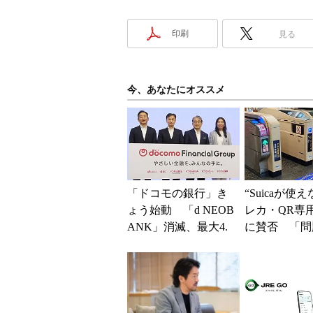
印刷
見る
今、あなたにオススメ
「ドコモの銀行」き
“Suicaが使
ょう始動 「d NEOB
レカ・QR専
ANK」消滅、最大4.
に賛否 「問
5％還元 強みは何か
運用できる」
解説
系ICの方がスム