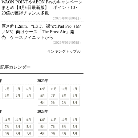
WAON POINTやAEON Payのキャンペーン
まとめ【8月6日最新版】 ポイント10～
20倍の獲得チャンス多数
（2026年08月06日）
厚さ約1.2mm、“ほぼ、裸”のiPad Pro（M4
／M5）向けケース「The Frost Air」発
売 ケースフィニットから
（2026年08月05日）
ランキングトップ30
去記事カレンダー
年
2025年
7月
6月
5月
12月
11月
10月
9月
3月
2月
1月
8月
7月
6月
5月
4月
3月
2月
1月
年
2023年
11月
10月
9月
12月
11月
10月
9月
7月
6月
5月
8月
7月
6月
5月
3月
2月
1月
4月
3月
2月
1月