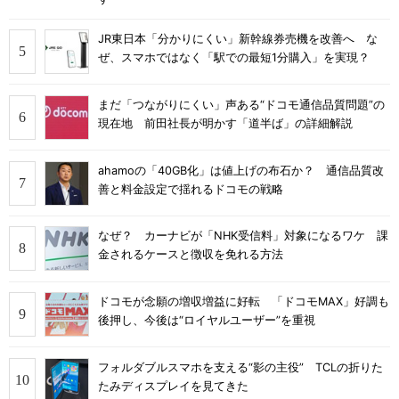
JR東日本「分かりにくい」新幹線券売機を改善へ な
ぜ、スマホではなく「駅での最短1分購入」を実現？
まだ「つながりにくい」声ある“ドコモ通信品質問題”の
現在地 前田社長が明かす「道半ば」の詳細解説
ahamoの「40GB化」は値上げの布石か？ 通信品質改
善と料金設定で揺れるドコモの戦略
なぜ？ カーナビが「NHK受信料」対象になるワケ 課
金されるケースと徴収を免れる方法
ドコモが念願の増収増益に好転 「ドコモMAX」好調も
後押し、今後は“ロイヤルユーザー”を重視
フォルダブルスマホを支える“影の主役” TCLの折りた
たみディスプレイを見てきた