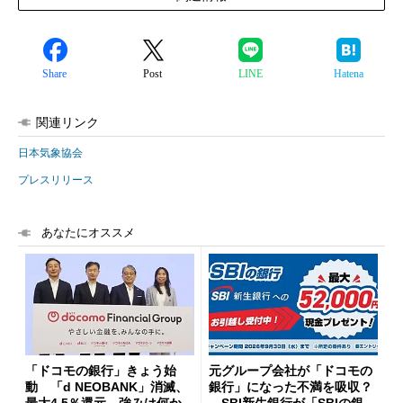
Share
Post
LINE
Hatena
関連リンク
日本気象協会
プレスリリース
あなたにオススメ
「ドコモの銀行」きょう始
元グループ会社が「ドコモの
動 「d NEOBANK」消滅、
銀行」になった不満を吸収？
最大4.5％還元 強みは何か解
SBI新生銀行が「SBIの銀