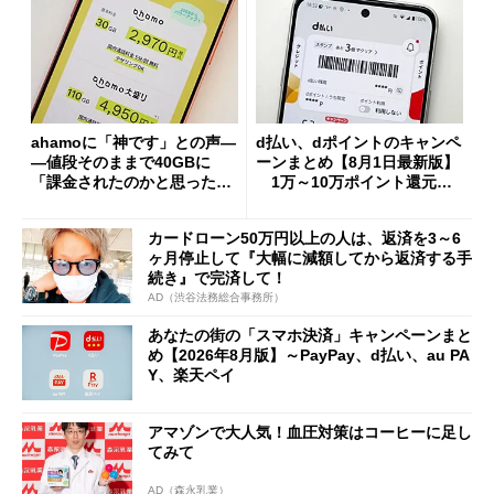
ahamoに「神です」との声―
d払い、dポイントのキャンペ
―値段そのままで40GBに
ーンまとめ【8月1日最新版】
「課金されたのかと思った」
1万～10万ポイント還元の
と戸惑いも
施策がめじろ押し
カードローン50万円以上の人は、返済を3～6
ヶ月停止して『大幅に減額してから返済する手
続き』で完済して！
AD（渋谷法務総合事務所）
あなたの街の「スマホ決済」キャンペーンまと
め【2026年8月版】～PayPay、d払い、au PA
Y、楽天ペイ
アマゾンで大人気！血圧対策はコーヒーに足し
てみて
AD（森永乳業）