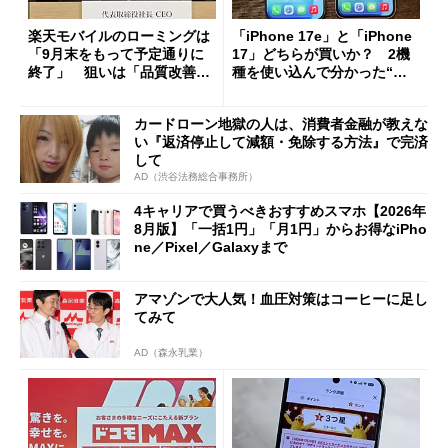
楽天モバイルのローミングは
「iPhone 17e」と「iPhone
「9月末をもって予定通りに
17」どちらが買いか？ 2機
終了」 狙いは「品質改善」
種を使い込んで分かった“ス
ただし「ルーラル限定で期
ペック表にない違い”
限を切った新契約」の可能性
カードローン地獄の人は、消費者金融が教えな
も
い『返済停止して減額・免除する方法』で完済
して
AD（渋谷法務総合事務所）
4キャリアで買うべきおすすめスマホ【2026年
8月版】「一括1円」「月1円」からお得なiPho
ne／Pixel／Galaxyまで
アマゾンで大人気！血圧対策はコーヒーに足し
てみて
AD（森永乳業）