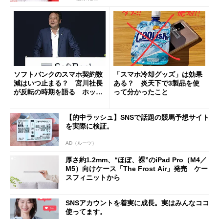
ソフトバンクのスマホ契約数
「スマホ冷却グッズ」は効果
減はいつ止まる？ 宮川社長
ある？ 炎天下で3製品を使
が反転の時期を語る ホッピ
って分かったこと
ング対策は「真剣にやりすぎ
た」
【的中ラッシュ】SNSで話題の競馬予想サイト
を実際に検証。
AD（ルーツ）
厚さ約1.2mm、“ほぼ、裸”のiPad Pro（M4／
M5）向けケース「The Frost Air」発売 ケー
スフィニットから
SNSアカウントを着実に成長。実はみんなココ
使ってます。