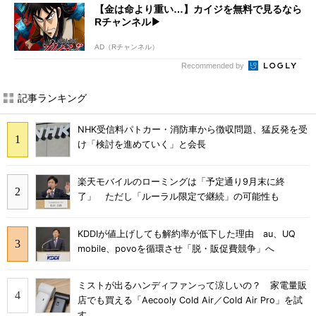
【金は命より重い…】カイジを無料で見るなら
Rチャンネル▶︎
AD（Rチャンネル）
Recommended by
記事ランキング
NHK受信料パトカー・消防車から徴収問題、猛反発を受
け「検討を進めていく」と会長
楽天モバイルのローミングは「予定通り9月末に終
了」 ただし「ルーラル限定で継続」の可能性も
KDDIが値上げしても解約率が低下した理由 au、UQ
mobile、povoを循環させ「脱・販促費競争」へ
ミストが出るハンディファンって涼しいの？ 家電量販
店でも買える「Aecooly Cold Air／Cold Air Pro」を試
す