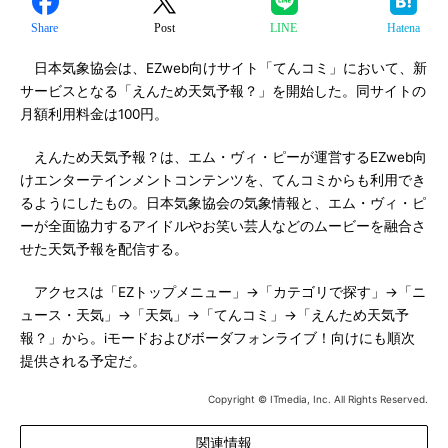
Share
Post
LINE
Hatena
日本気象協会は、EZweb向けサイト「てんコミ」において、新
サービスとなる「えんため天気予報？」を開始した。同サイトの
月額利用料金は100円。
えんため天気予報？は、エム・ヴィ・ピーが運営するEZweb向
けエンターテインメントコンテンツを、てんコミからも利用でき
るようにしたもの。日本気象協会の気象情報と、エム・ヴィ・ピ
ーが全面協力するアイドルやお笑い芸人などのムービーを融合さ
せた天気予報を配信する。
アクセスは「EZトップメニュー」→「カテゴリで探す」→「ニ
ュース・天気」→「天気」→「てんコミ」→「えんため天気予
報？」から。iモードおよびボーダフォンライブ！向けにも順次
提供される予定だ。
Copyright © ITmedia, Inc. All Rights Reserved.
関連情報