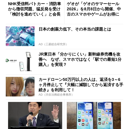
NHK受信料パトカー・消防車
ゲオが「ゲオのサマーセール
から徴収問題、猛反発を受け
2026」を8月8日から開催、中
「検討を進めていく」と会長
古のスマホやゲームがお得に
日本の創薬力低下、その本当の課題とは
AD（三菱総合研究所）
JR東日本「分かりにくい」新幹線券売機を改
善へ なぜ、スマホではなく「駅での最短1分
購入」を実現？
カードローン50万円以上の人は、返済を3～6
ヶ月停止して『大幅に減額してから返済する手
続き』を利用して！
AD（渋谷法務総合事務所）