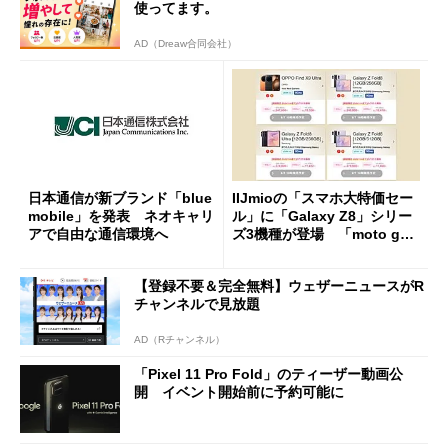
使ってます。
AD（Dreaw合同会社）
日本通信が新ブランド「blue
IIJmioの「スマホ大特価セー
mobile」を発表 ネオキャリ
ル」に「Galaxy Z8」シリー
アで自由な通信環境へ
ズ3機種が登場 「moto g37
j」や「OPPO Find X9 Ultr
a」も
【登録不要＆完全無料】ウェザーニュースがR
チャンネルで見放題
AD（Rチャンネル）
「Pixel 11 Pro Fold」のティーザー動画公
開 イベント開始前に予約可能に