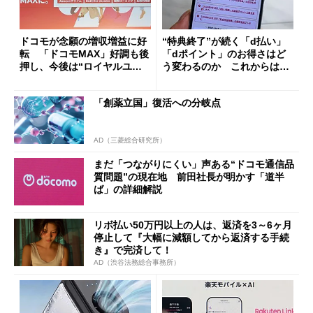
ドコモが念願の増収増益に好
“特典終了”が続く「d払い」
転 「ドコモMAX」好調も後
「dポイント」のお得さはど
押し、今後は“ロイヤルユー
う変わるのか これからは
ザー”を重視
「dカード」の利用が得策？
「創薬立国」復活への分岐点
AD（三菱総合研究所）
まだ「つながりにくい」声ある“ドコモ通信品
質問題”の現在地 前田社長が明かす「道半
ば」の詳細解説
リボ払い50万円以上の人は、返済を3～6ヶ月
停止して『大幅に減額してから返済する手続
き』で完済して！
AD（渋谷法務総合事務所）