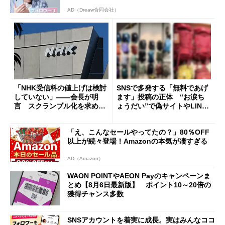
AD（Dreaw合同会社）
「NHK受信料の値上げは検討
SNSで多発する「無料であげ
していない」――会長が明
ます」投稿の正体 “お涙ち
言 スクランブル化を求める
ょうだい”で偽サイトやLINE
声絶えず
へ誘導するカラクリ
「え、こんなセールやってたの？」80％OFF
以上が続々登場！Amazonの本気が凄すぎる
AD（Amazon）
WAON POINTやAEON Payのキャンペーンま
とめ【8月6日最新版】 ポイント10～20倍の
獲得チャンス多数
SNSアカウントを着実に成長。実はみんなココ