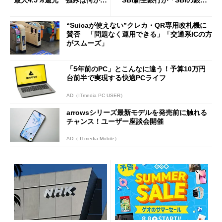
説
行」として最大5.2万円のキャ
ッシュバックキャンペーンを
“Suicaが使えない”クレカ・QR専用改札機に
開催
賛否 「問題なく運用できる」「交通系ICの方
がスムーズ」
「5年前のPC」とこんなに違う！予算10万円
台前半で実現する快適PCライフ
AD（ITmedia PC USER）
arrowsシリーズ最新モデルを発売前に触れる
チャンス！ユーザー座談会開催
AD（ ITmedia Mobile）