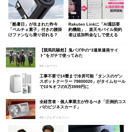
「酷暑日」が生まれた昨今
Rakuten Linkに「AI通話要
「ペルチェ素子」付きの腰掛
約機能」、楽天モバイル契約
けファンなら乗り切れる？
者は追加料金なしで使える
【競馬民騒然】鬼バズ中の“3連単連発サイ
ト”をガチで使ってみた
AD（ルーツ）
工事不要で14畳まで冷房可能「タンスのゲン
スポットクーラー 79800020」がタイムセール
で10％オフの5万3999円に
全経営者・個人事業主が作るべき「圧倒的コス
パのビジネスカード」
AD（クレディセゾン）