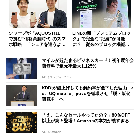
シャープが「AQUOS R11」
LINEの新「プレミアムブロッ
で挑む“価格高騰時代”のスマ
ク」で完全な“絶縁”が可能
ホ戦略 「シェアを追うより
に？ 従来のブロック機能と
も既存ユーザーを大切に」
の決定的な違い
マイルが超たまるビジネスカード！初年度年会
費無料で還元率最大1.125%
AD（クレディセゾン）
KDDIが値上げしても解約率が低下した理由 a
u、UQ mobile、povoを循環させ「脱・販促
費競争」へ
「え、こんなセールやってたの？」80％OFF
以上が続々登場！Amazonの本気が凄すぎる
AD（Amazon）