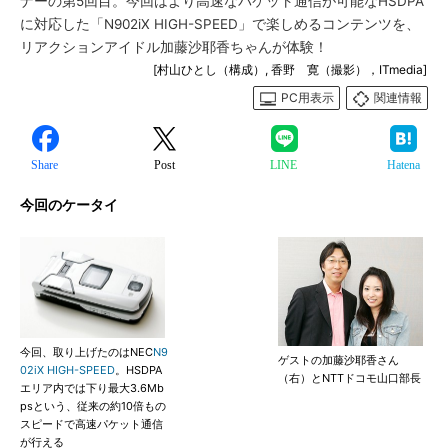
ナーの第5回目。今回はより高速なパケット通信が可能なHSDPA
に対応した「N902iX HIGH-SPEED」で楽しめるコンテンツを、
リアクションアイドル加藤沙耶香ちゃんが体験！
[村山ひとし（構成）, 香野 寛（撮影），ITmedia]
PC用表示
関連情報
Share
Post
LINE
Hatena
今回のケータイ
今回、取り上げたのはNEC
N9
ゲストの加藤沙耶香さん
02iX HIGH-SPEED
。HSDPA
（右）とNTTドコモ山口部長
エリア内では下り最大3.6Mb
psという、従来の約10倍もの
スピードで高速パケット通信
が行える