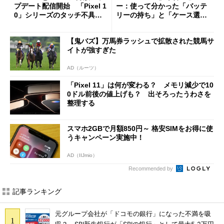
プデート配信開始 「Pixel 1
ー：使って分かった「バッテ
0」シリーズのタッチ不具合
リーの持ち」と「ケース選
修正やGPU性能改善なども
び」の悩ましさ
【鬼バズ】万馬券ラッシュで拡散された競馬サ
イトが強すぎた
AD（ルーツ）
「Pixel 11」は何が変わる？ メモリ減少で10
0ドル前後の値上げも？ 出そろったうわさを
整理する
スマホ2GBで月額850円～ 格安SIMをお得に使
うキャンペーン実施中！
AD（IIJmio）
Recommended by
記事ランキング
元グループ会社が「ドコモの銀行」になった不満を吸