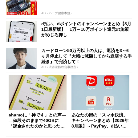
AD（ハーブ健康本舗）
d払い、dポイントのキャンペーンまとめ【8月
1日最新版】 1万～10万ポイント還元の施策
がめじろ押し
カードローン50万円以上の人は、返済を3～6
ヶ月停止して『大幅に減額してから返済する手
続き』で完済して！
AD（渋谷法務総合事務所）
ahamoに「神です」との声―
あなたの街の「スマホ決済」
―値段そのままで40GBに
キャンペーンまとめ【2026年
「課金されたのかと思った」
8月版】～PayPay、d払い、a
と戸惑いも
u PAY、楽天ペイ