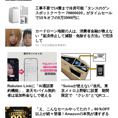
工事不要で14畳まで冷房可能「タンスのゲン
スポットクーラー 79800020」がタイムセール
で10％オフの5万3999円に
カードローン地獄の人は、消費者金融が教えな
い『返済停止して減額・免除する方法』で完済
して
AD（渋谷法務総合事務所）
Rakuten Linkに「AI通話要
“Suicaが使えない”改札、東
約機能」、楽天モバイル契約
京メトロ上野駅に設置 期間
者は追加料金なしで使える
限定で “クレカ”と“QRコー
ド”専用
「え、こんなセールやってたの？」80％OFF
以上が続々登場！Amazonの本気が凄すぎる