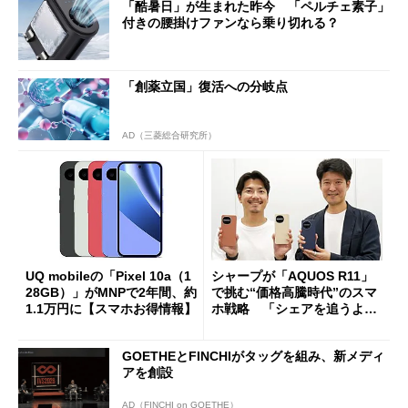
「酷暑日」が生まれた昨今 「ペルチェ素子」
付きの腰掛けファンなら乗り切れる？
「創薬立国」復活への分岐点
AD（三菱総合研究所）
UQ mobileの「Pixel 10a（1
シャープが「AQUOS R11」
28GB）」がMNPで2年間、約
で挑む“価格高騰時代”のスマ
1.1万円に【スマホお得情報】
ホ戦略 「シェアを追うより
も既存ユーザーを大切に」
GOETHEとFINCHIがタッグを組み、新メディ
アを創設
AD（FINCHI on GOETHE）