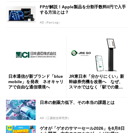
FPが解説！Apple製品を分割手数料0円で入手
する方法とは？
AD（Fav-Log）
日本通信が新ブランド「blue
JR東日本「分かりにくい」新
mobile」を発表 ネオキャリ
幹線券売機を改善へ なぜ、
アで自由な通信環境へ
スマホではなく「駅での最短
1分購入」を実現？
日本の創薬力低下、その本当の課題とは
AD（三菱総合研究所）
ゲオが「ゲオのサマーセール2026」を8月8日