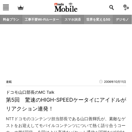
料金プラン
工事不要Wi-Fiルーター
スマホ決済
世界を変える5G
デジモノ
連載
2006年10月11日
ドコモ山口部長のMC Talk
第5回 驚速のHIGH-SPEEDケータイにアイドルが
リアクション連発！
NTTドコモのコンテンツ担当部長である山口善輝氏が、素敵なゲ
ストをお迎えしてモバイルコンテンツについて熱く語り合うコー