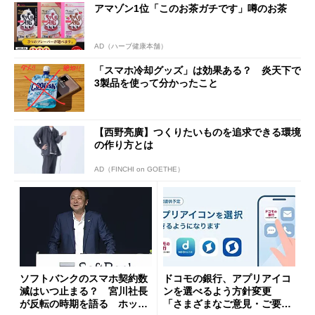
アマゾン1位「このお茶ガチです」噂のお茶
AD（ハーブ健康本舗）
「スマホ冷却グッズ」は効果ある？ 炎天下で
3製品を使って分かったこと
【西野亮廣】つくりたいものを追求できる環境
の作り方とは
AD（FINCHI on GOETHE）
ソフトバンクのスマホ契約数
ドコモの銀行、アプリアイコ
減はいつ止まる？ 宮川社長
ンを選べるよう方針変更
が反転の時期を語る ホッピ
「さまざまなご意見・ご要望