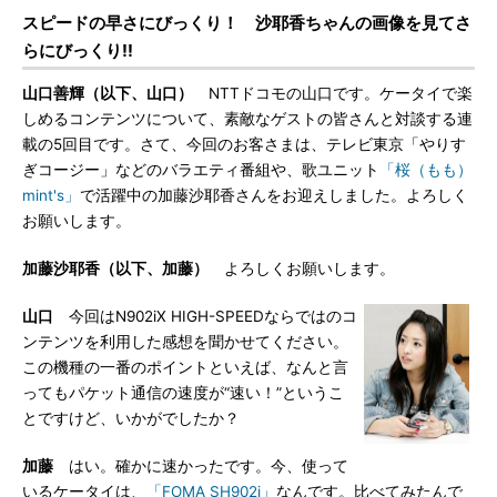
スピードの早さにびっくり！ 沙耶香ちゃんの画像を見てさ
らにびっくり!!
山口善輝（以下、山口）
NTTドコモの山口です。ケータイで楽
しめるコンテンツについて、素敵なゲストの皆さんと対談する連
載の5回目です。さて、今回のお客さまは、テレビ東京「やりす
ぎコージー」などのバラエティ番組や、歌ユニット
「桜（もも）
mint's」
で活躍中の加藤沙耶香さんをお迎えしました。よろしく
お願いします。
加藤沙耶香（以下、加藤）
よろしくお願いします。
山口
今回はN902iX HIGH-SPEEDならではのコ
ンテンツを利用した感想を聞かせてください。
この機種の一番のポイントといえば、なんと言
ってもパケット通信の速度が“速い！”というこ
とですけど、いかがでしたか？
加藤
はい。確かに速かったです。今、使って
いるケータイは、
「FOMA SH902i」
なんです。比べてみたんで