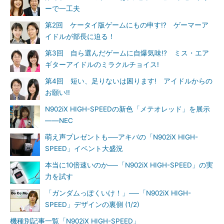
ーで一工夫
第2回 ケータイ版ゲームにもの申す!? ゲーマーア
イドルが部長に迫る！
第3回 自ら選んだゲームに自爆気味!? ミス・エア
ギターアイドルのミラクルチョイス!
第4回 短い、足りないは困ります! アイドルからの
お願い!!
N902iX HIGH-SPEEDの新色「メテオレッド」を展示
――NEC
萌え声プレゼントも──アキバの「N902iX HIGH-
SPEED」イベント大盛況
本当に10倍速いのか──「N902iX HIGH-SPEED」の実
力を試す
「ガンダムっぽくいけ！」──「N902iX HIGH-
SPEED」デザインの裏側 (1/2)
機種別記事一覧「N902iX HIGH-SPEED」