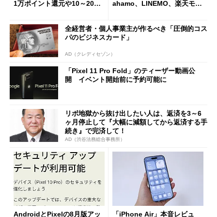
1万ポイント還元や10～20％
ahamo、LINEMO、楽天モバ
還元あり
イルよりもお得？
全経営者・個人事業主が作るべき「圧倒的コス
パのビジネスカード」
AD（クレディセゾン）
「Pixel 11 Pro Fold」のティーザー動画公
開 イベント開始前に予約可能に
リボ地獄から抜け出したい人は、返済を3～6
ヶ月停止して『大幅に減額してから返済する手
続き』で完済して！
AD（渋谷法務総合事務所）
AndroidとPixelの8月版アッ
「iPhone Air」本音レビュ