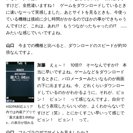
すけど、全然違いますね！ ゲームをダウンロードしているとき
に速いなーって実感しました。あとサイトを見るときも、今使っ
ている機種は接続に少し時間がかかるのでほかの事ができちゃう
んですけど、これは、あれ!? もうつながったちゃったの!? ……
みたいな感じでいいですよね。
山口
今までの機種と比べると、ダウンロードのスピードが約10
倍なんですよ。
加藤
えぇ～！ 10倍!? そーなんですか!? 本
当に早いですよね。ゲームなどをダウンロード
するときに、バロメーターみたいなものが画面
の下に出ますよね。今、どれくらいダウンロー
ドしているのかがわかるように。それが、ピョ
ン！ ピョン！ って感じなんですよ。自分で
もどう表現したらいいのか、よくわからないで
HSDPA対応エリア
内では内蔵アプリで
すけど（笑）。とにかくすごい早いって感じで
「最大速度3.6Mbp
ピョン！ ピョン！ って。
s」の表示が現れる
山口
フルブラウザでサイトを見ましたか？