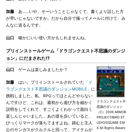
加藤
あ……いや、そーいうことじゃなくて、書くより話した方
が早いじゃないですか。だから自分で撮ってメールに付けて、み
んなに送るんです。
山口
確かにいい使い方かもしれませんね。
プリインストールゲーム「ドラゴンクエスト不思議のダンジ
ョン」にだまされた!?
山口
ゲームは楽しみましたか？
加藤
はい。プリインストールされていた
「ド
ラゴンクエスト不思議のダンジョンMOBILE」
に
挑戦しました。私、RPGってほとんどやらない
ドラゴンクエスト不
んですけど、これは、最初から遊び方を細かく
思議のダンジョン
説明をしてくれて、すごくよくわかって面白く
（C）2006 ARMOR
楽しんじゃいました。あの道を歩いていると、
PROJECT/BIRD ST
びっくりマークが落ちてますよね。踏むと主人
UDIO/SQUARE ENI
X All Rights Reserv
公のヤンガスがクルクルと回って、アイテムが