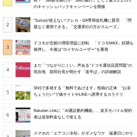
収？ SBI新生銀行が「SBIの銀行」として最大5.2万円
のキャッシュバックキャンペーンを開催
“Suicaが使えない”クレカ・QR専用改札機に賛否 「問
題なく運用できる」「交通系ICの方がスムーズ」
ドコモが念願の増収増益に好転 「ドコモMAX」好調も
後押し、今後は“ロイヤルユーザー”を重視
まだ「つながりにくい」声ある“ドコモ通信品質問題”の
現在地 前田社長が明かす「道半ば」の詳細解説
SNSで多発する「無料であげます」投稿の正体 “お涙
ちょうだい”で偽サイトやLINEへ誘導するカラクリ
Rakuten Linkに「AI通話要約機能」、楽天モバイル契約
者は追加料金なしで使える
スマホの「エアコン冷却」がダメなワケ 猛暑日にやり