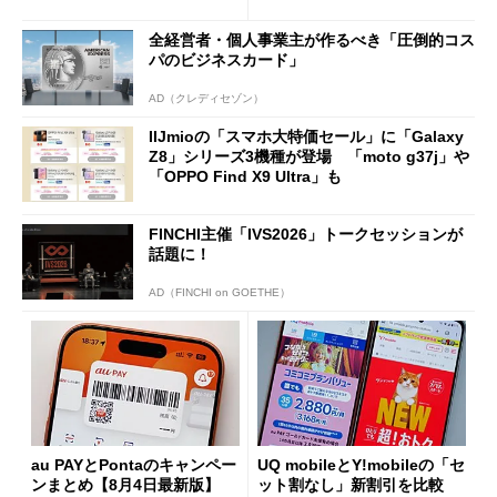
ング対策は「真剣にやりすぎ
を踏まえ」
た」
全経営者・個人事業主が作るべき「圧倒的コス
パのビジネスカード」
AD（クレディセゾン）
IIJmioの「スマホ大特価セール」に「Galaxy
Z8」シリーズ3機種が登場 「moto g37j」や
「OPPO Find X9 Ultra」も
FINCHI主催「IVS2026」トークセッションが
話題に！
AD（FINCHI on GOETHE）
au PAYとPontaのキャンペー
UQ mobileとY!mobileの「セ
ンまとめ【8月4日最新版】
ット割なし」新割引を比較