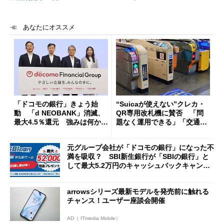
あなたにオススメ
「ドコモの銀行」きょう始
“Suicaが使えない”クレカ・
動 「d NEOBANK」消滅、
QR専用改札機に賛否 「問
最大4.5％還元 強みは何か解
題なく運用できる」「交通系I
説
Cの方がスムーズ」
元グループ会社が「ドコモの銀行」になった不
満を吸収？ SBI新生銀行が「SBIの銀行」と
して最大5.2万円のキャッシュバックキャンペ
ーンを開催
arrowsシリーズ最新モデルを発売前に触れる
チャンス！ユーザー座談会開催
AD（ ITmedia Mobile）