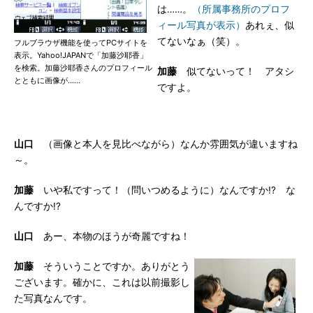
は……。
（所属事務所のプロフ
ィール写真が表示）
あれぇ、似
てないなぁ（笑）。
フルブラウザ機能を使ってPCサイトを
表示。Yahoo!JAPANで「加藤沙耶香」
を検索。加藤沙耶香さんのプロフィール
加藤
似てないって！ アタシ
とともに画像が……
ですよ。
山口
（画像と本人を見比べながら）なんか雰囲気が違いますね
～。
加藤
いや私ですって！（問いつめるように）なんですか!? な
んですか!?
山口
あー、本物のほうが奇麗ですね！
加藤
そういうことですか。ありがとう
ございます。確かに、これは以前撮影し
た写真なんです。