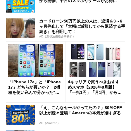
から開催、中古のスマホやゲームがお得に
カードローン50万円以上の人は、返済を3～6
ヶ月停止して『大幅に減額してから返済する手
続き』を利用して！
AD（渋谷法務総合事務所）
「iPhone 17e」と「iPhone
4キャリアで買うべきおすす
17」どちらが買いか？ 2機
めスマホ【2026年8月版】
種を使い込んで分かった“ス
「一括1円」「月1円」からお
ペック表にない違い”
得なiPhone／Pixel／Galaxy
まで
「え、こんなセールやってたの？」80％OFF
以上が続々登場！Amazonの本気が凄すぎる
AD（Amazon）