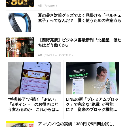
AD（Amazon）
夏の暑さ対策グッズでよく見掛ける「ペルチェ
素子」ってなんだ？ 賢く使うための注意点も
【西野亮廣】ビジネス書最新刊『北極星 僕た
ちはどう働くか』
AD（FINCHI on GOETHE）
“特典終了”が続く「d払い」
LINEの新「プレミアムブロッ
「dポイント」のお得さはど
ク」で完全な“絶縁”が可能
う変わるのか これからは
に？ 従来のブロック機能と
「dカード」の利用が得策？
の決定的な違い
アマゾン1位の実績！380円で5日間お試し。