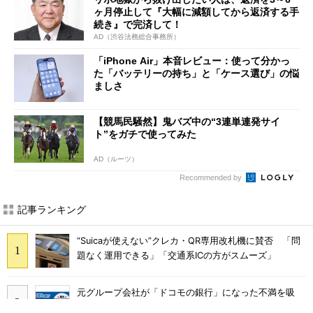
ヶ月停止して『大幅に減額してから返済する手
続き』で完済して！
AD（渋谷法務総合事務所）
「iPhone Air」本音レビュー：使って分かっ
た「バッテリーの持ち」と「ケース選び」の悩
ましさ
【競馬民騒然】鬼バズ中の“3連単連発サイ
ト”をガチで使ってみた
AD（ルーツ）
Recommended by
記事ランキング
“Suicaが使えない”クレカ・QR専用改札機に賛否 「問
題なく運用できる」「交通系ICの方がスムーズ」
元グループ会社が「ドコモの銀行」になった不満を吸
収？ SBI新生銀行が「SBIの銀行」として最大5.2万円