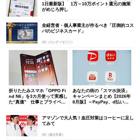
1日最新版】 1万～10万ポイント還元の施策
がめじろ押し
全経営者・個人事業主が作るべき「圧倒的コス
パのビジネスカード」
AD（クレディセゾン）
折りたたみスマホ「OPPO Fi
あなたの街の「スマホ決済」
nd N6」を3カ月使って実感し
キャンペーンまとめ【2026年
た“真価” 仕事とプライベー
8月版】～PayPay、d払い、a
トで大活躍
u PAY、楽天ペイ
アマゾンで大人気！血圧対策はコーヒーに足し
てみて
AD（森永乳業）