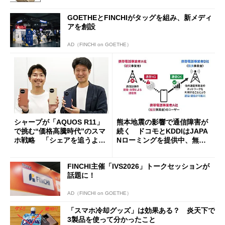
GOETHEとFINCHIがタッグを組み、新メディ
アを創設
AD（FINCHI on GOETHE）
シャープが「AQUOS R11」
熊本地震の影響で通信障害が
で挑む“価格高騰時代”のスマ
続く ドコモとKDDIはJAPA
ホ戦略 「シェアを追うより
Nローミングを提供中、無料
も既存ユーザーを大切に」
Wi-Fi「00000JAPAN」も開
放
FINCHI主催「IVS2026」トークセッションが
話題に！
AD（FINCHI on GOETHE）
「スマホ冷却グッズ」は効果ある？ 炎天下で
3製品を使って分かったこと