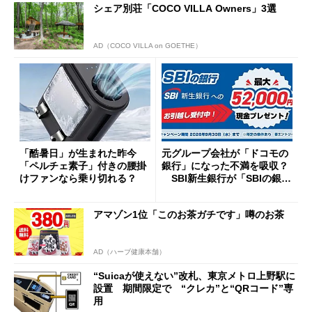
シェア別荘「COCO VILLA Owners」3選
AD（COCO VILLA on GOETHE）
「酷暑日」が生まれた昨今
元グループ会社が「ドコモの
「ペルチェ素子」付きの腰掛
銀行」になった不満を吸収？
けファンなら乗り切れる？
SBI新生銀行が「SBIの銀
行」として最大5.2万円のキャ
ッシュバックキャンペーンを
アマゾン1位「このお茶ガチです」噂のお茶
開催
AD（ハーブ健康本舗）
“Suicaが使えない”改札、東京メトロ上野駅に
設置 期間限定で “クレカ”と“QRコード”専
用