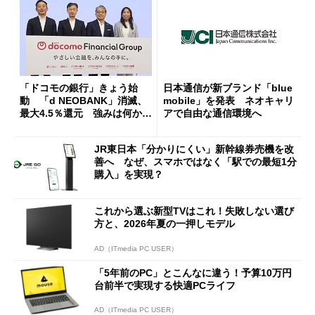
「ドコモの銀行」きょう始
日本通信が新ブランド「blue
動 「d NEOBANK」消滅、
mobile」を発表 ネオキャリ
最大4.5％還元 強みは何か解
アで自由な通信環境へ
説
JR東日本「分かりにくい」新幹線券売機を改
善へ なぜ、スマホではなく「駅での最短1分
購入」を実現？
これから選ぶ新型TVはこれ！失敗しない選び
方と、2026年夏の一押しモデル
AD（ITmedia PC USER）
「5年前のPC」とこんなに違う！予算10万円
台前半で実現する快適PCライフ
AD（ITmedia PC USER）