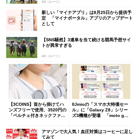
AD（ルーツ）
新しい「マイナアプリ」は8月25日から提供予
定 「マイナポータル」アプリのアップデート
として
【SNS騒然】3連単を当て続ける競馬予想サイ
トが異常すぎる
AD（ルーツ）
【3COINS】首から掛けてハ
IIJmioの「スマホ大特価セー
ンズフリーで使用、3520円の
ル」に「Galaxy Z8」シリー
「ペルチェ付きネックファ
ズ3機種が登場 「moto g37
ン」
j」や「OPPO Find X9 Ultr
a」も
アマゾンで大人気！血圧対策はコーヒーに足し
てみて