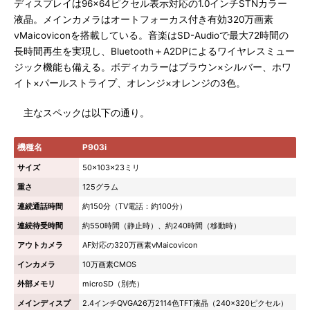
ディスプレイは96×64ピクセル表示対応の1.0インチSTNカラー
液晶。メインカメラはオートフォーカス付き有効320万画素
νMaicoviconを搭載している。音楽はSD-Audioで最大72時間の
長時間再生を実現し、Bluetooth＋A2DPによるワイヤレスミュー
ジック機能も備える。ボディカラーはブラウン×シルバー、ホワ
イト×パールストライプ、オレンジ×オレンジの3色。
主なスペックは以下の通り。
機種名
P903i
サイズ
50×103×23ミリ
重さ
125グラム
連続通話時間
約150分（TV電話：約100分）
連続待受時間
約550時間（静止時）、約240時間（移動時）
アウトカメラ
AF対応の320万画素νMaicovicon
インカメラ
10万画素CMOS
外部メモリ
microSD（別売）
メインディスプ
2.4インチQVGA26万2114色TFT液晶（240×320ピクセル）