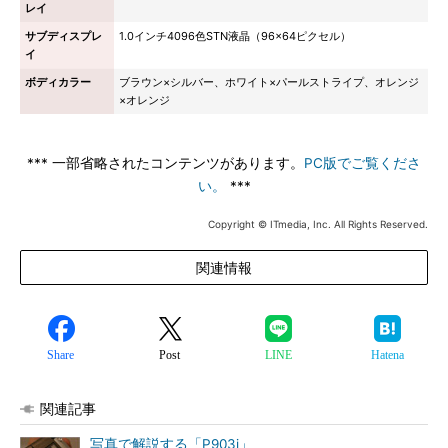
レイ
サブディスプレ
1.0インチ4096色STN液晶（96×64ピクセル）
イ
ボディカラー
ブラウン×シルバー、ホワイト×パールストライプ、オレンジ
×オレンジ
*** 一部省略されたコンテンツがあります。
PC版でご覧くださ
い。
***
Copyright © ITmedia, Inc. All Rights Reserved.
関連情報
Share
Post
LINE
Hatena
関連記事
写真で解説する「P903i」