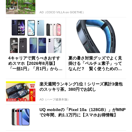
AD（COCO VILLA on GOETHE）
4キャリアで買うべきおすす
夏の暑さ対策グッズでよく見
めスマホ【2026年8月版】
掛ける「ペルチェ素子」って
「一括1円」「月1円」からお
なんだ？ 賢く使うための注
得なiPhone／Pixel／Galaxy
意点も
まで
楽天週間ランキング1位！シリーズ累計3億包
のスッキリ茶。380円でお試し
AD（ハーブ健康本舗）
UQ mobileの「Pixel 10a（128GB）」がMNP
で2年間、約1.1万円に【スマホお得情報】