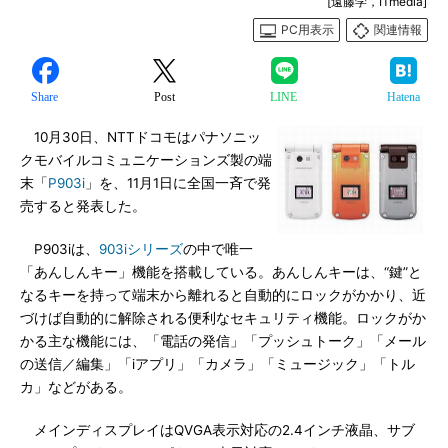
[遠藤学，ITmedia]
PC用表示
関連情報
Share
Post
LINE
Hatena
10月30日、NTTドコモはパナソニッ
クモバイルコミュニケーションズ製の端
末「
P903i
」を、11月1日に全国一斉で発
売すると発表した。
P903iは、
903iシリーズ
の中で唯一
「あんしんキー」機能を搭載している。あんしんキーは、“鍵”と
なるキーを持って端末から離れると自動的にロックがかかり、近
づけば自動的に解除される便利なセキュリティ機能。ロックがか
かる主な機能には、「電話の発信」「プッシュトーク」「メール
の送信／編集」「iアプリ」「カメラ」「ミュージック」「トル
カ」などがある。
メインディスプレイはQVGA表示対応の2.4インチ液晶、サブ