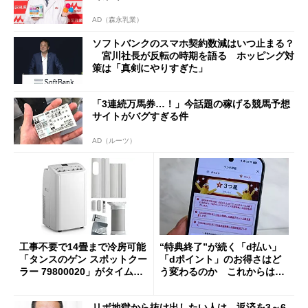
AD（森永乳業）
ソフトバンクのスマホ契約数減はいつ止まる？
宮川社長が反転の時期を語る ホッピング対
策は「真剣にやりすぎた」
「3連続万馬券…！」今話題の稼げる競馬予想
サイトがバグすぎる件
AD（ルーツ）
工事不要で14畳まで冷房可能
“特典終了”が続く「d払い」
「タンスのゲン スポットクー
「dポイント」のお得さはど
ラー 79800020」がタイムセ
う変わるのか これからは
ールで10％オフの5万3999円
「dカード」の利用が得策？
に
リボ地獄から抜け出したい人は、返済を3～6