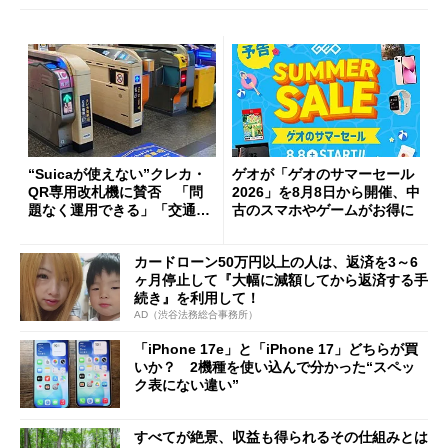
“Suicaが使えない”クレカ・
ゲオが「ゲオのサマーセール
QR専用改札機に賛否 「問
2026」を8月8日から開催、中
題なく運用できる」「交通系I
古のスマホやゲームがお得に
Cの方がスムーズ」
カードローン50万円以上の人は、返済を3～6
ヶ月停止して『大幅に減額してから返済する手
続き』を利用して！
AD（渋谷法務総合事務所）
「iPhone 17e」と「iPhone 17」どちらが買
いか？ 2機種を使い込んで分かった“スペッ
ク表にない違い”
すべてが絶景、収益も得られるその仕組みとは