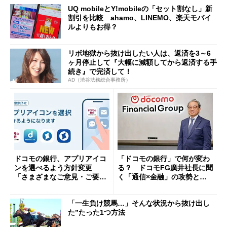
UQ mobileとY!mobileの「セット割なし」新
割引を比較 ahamo、LINEMO、楽天モバイ
ルよりもお得？
リボ地獄から抜け出したい人は、返済を3～6
ヶ月停止して『大幅に減額してから返済する手
続き』で完済して！
AD（渋谷法務総合事務所）
ドコモの銀行、アプリアイコ
「ドコモの銀行」で何が変わ
ンを選べるよう方針変更
る？ ドコモFG廣井社長に聞
「さまざまなご意見・ご要望
く「通信×金融」の攻勢とグ
を踏まえ」
ループ戦略
「一生負け競馬…」そんな状況から抜け出し
た”たった1つ方法