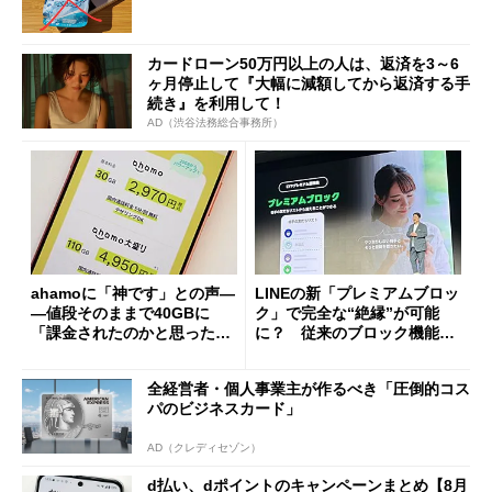
カードローン50万円以上の人は、返済を3～6
ヶ月停止して『大幅に減額してから返済する手
続き』を利用して！
AD（渋谷法務総合事務所）
ahamoに「神です」との声―
LINEの新「プレミアムブロッ
―値段そのままで40GBに
ク」で完全な“絶縁”が可能
「課金されたのかと思った」
に？ 従来のブロック機能と
と戸惑いも
の決定的な違い
全経営者・個人事業主が作るべき「圧倒的コス
パのビジネスカード」
AD（クレディセゾン）
d払い、dポイントのキャンペーンまとめ【8月