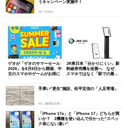
うキャンペーン実施中！
AD（IIJmio）
ゲオが「ゲオのサマーセール
JR東日本「分かりにくい」新
2026」を8月8日から開催、中
幹線券売機を改善へ なぜ、
古のスマホやゲームがお得に
スマホではなく「駅での最短
1分購入」を実現？
手厚い“更生”施設、松平定信の「人足寄場」
AD（國學院大學）
「iPhone 17e」と「iPhone 17」どちらが買
いか？ 2機種を使い込んで分かった“スペッ
ク表にない違い”