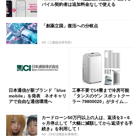
バイル契約者は追加料金なしで使える
「創薬立国」復活への分岐点
AD（三菱総合研究所）
日本通信が新ブランド「blue
工事不要で14畳まで冷房可能
mobile」を発表 ネオキャリ
「タンスのゲン スポットクー
アで自由な通信環境へ
ラー 79800020」がタイムセ
ールで10％オフの5万3999円
に
カードローン50万円以上の人は、返済を3～6
ヶ月停止して『大幅に減額してから返済する手
続き』を利用して！
AD（渋谷法務総合事務所）