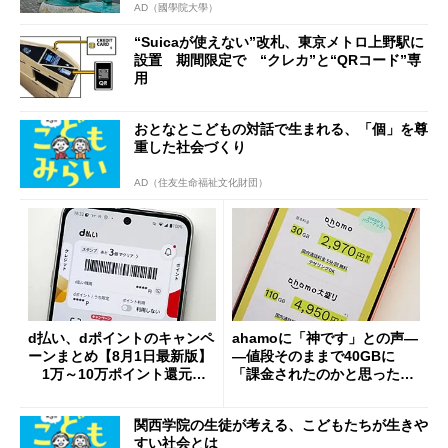
AD（國學院大學）
“Suicaが使えない”改札、東京メトロ上野駅に
設置 期間限定で “クレカ”と“QRコード”専
用
おとなとこどもの対話で生まれる、「個」を尊
重した社会づくり
AD（住友生命福祉文化財団）
d払い、dポイントのキャンペ
ahamoに「神です」との声―
ーンまとめ【8月1日最新版】
―値段そのままで40GBに
1万～10万ポイント還元の
「課金されたのかと思った」
施策がめじろ押し
と戸惑いも
関西学院の生徒が考える、こどもたちが生きや
すい社会とは