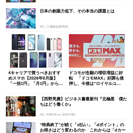
日本の創薬力低下、その本当の課題とは
AD（三菱総合研究所）
4キャリアで買うべきおすす
ドコモが念願の増収増益に好
めスマホ【2026年8月版】
転 「ドコモMAX」好調も後
「一括1円」「月1円」からお
押し、今後は“ロイヤルユー
得なiPhone／Pixel／Galaxy
ザー”を重視
まで
【西野亮廣】ビジネス書最新刊『北極星 僕た
ちはどう働くか』
AD（FINCHI on GOETHE）
“特典終了”が続く「d払い」「dポイント」の
お得さはどう変わるのか これからは「dカー