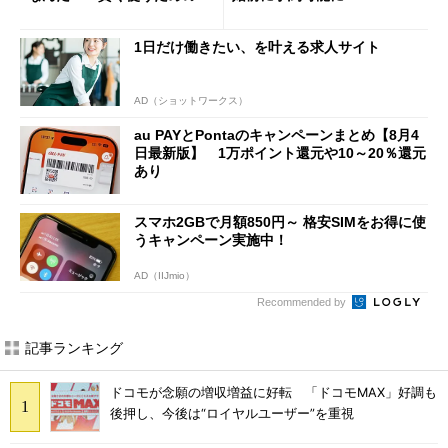
意点も
1日だけ働きたい、を叶える求人サイト
AD（ショットワークス）
au PAYとPontaのキャンペーンまとめ【8月4
日最新版】 1万ポイント還元や10～20％還元
あり
スマホ2GBで月額850円～ 格安SIMをお得に使
うキャンペーン実施中！
AD（IIJmio）
Recommended by
記事ランキング
ドコモが念願の増収増益に好転 「ドコモMAX」好調も
後押し、今後は“ロイヤルユーザー”を重視