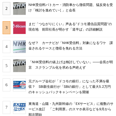
NHK受信料パトカー・消防車から徴収問題、猛反発を受
け「検討を進めていく」と会長
まだ「つながりにくい」声ある“ドコモ通信品質問題”の
現在地 前田社長が明かす「道半ば」の詳細解説
なぜ？ カーナビが「NHK受信料」対象になるワケ 課
金されるケースと徴収を免れる方法
「NHK受信料の値上げは検討していない」――会長が明
言 スクランブル化を求める声絶えず
元グループ会社が「ドコモの銀行」になった不満を吸
収？ SBI新生銀行が「SBIの銀行」として最大5.2万円
のキャッシュバックキャンペーンを開催
東海道・山陽・九州新幹線の「EXサービス」に複数のサ
ービス改訂 「ご利用票」のスマホ表示などを9月から
順次開始