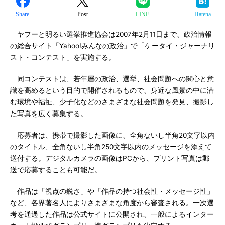
Share
Post
LINE
Hatena
ヤフーと明るい選挙推進協会は2007年2月11日まで、政治情報
の総合サイト「Yahoo!みんなの政治」で「ケータイ・ジャーナリ
スト・コンテスト」を実施する。
同コンテストは、若年層の政治、選挙、社会問題への関心と意
識を高めるという目的で開催されるもので、身近な風景の中に潜
む環境や福祉、少子化などのさまざまな社会問題を発見、撮影し
た写真を広く募集する。
応募者は、携帯で撮影した画像に、全角ないし半角20文字以内
のタイトル、全角ないし半角250文字以内のメッセージを添えて
送付する。デジタルカメラの画像はPCから、プリント写真は郵
送で応募することも可能だ。
作品は「視点の鋭さ」や「作品の持つ社会性・メッセージ性」
など、各界著名人によりさまざまな角度から審査される。一次選
考を通過した作品は公式サイトに公開され、一般によるインター