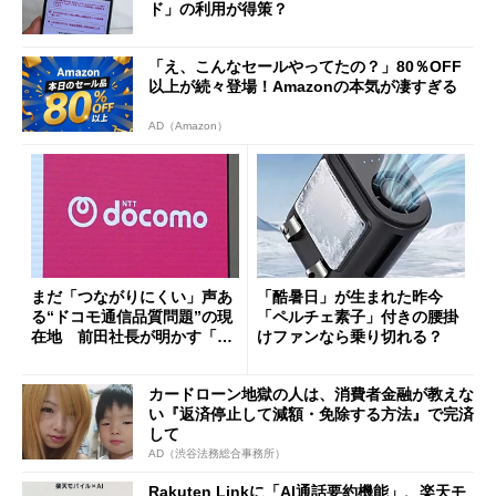
ド」の利用が得策？
「え、こんなセールやってたの？」80％OFF
以上が続々登場！Amazonの本気が凄すぎる
AD（Amazon）
まだ「つながりにくい」声あ
「酷暑日」が生まれた昨今
る“ドコモ通信品質問題”の現
「ペルチェ素子」付きの腰掛
在地 前田社長が明かす「道
けファンなら乗り切れる？
半ば」の詳細解説
カードローン地獄の人は、消費者金融が教えな
い『返済停止して減額・免除する方法』で完済
して
AD（渋谷法務総合事務所）
Rakuten Linkに「AI通話要約機能」、楽天モ