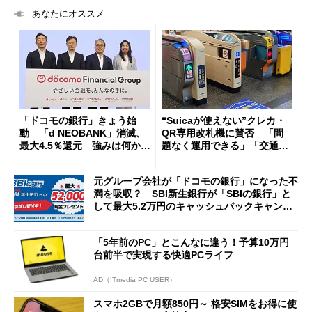
あなたにオススメ
「ドコモの銀行」きょう始
“Suicaが使えない”クレカ・
動 「d NEOBANK」消滅、
QR専用改札機に賛否 「問
最大4.5％還元 強みは何か解
題なく運用できる」「交通系I
説
Cの方がスムーズ」
元グループ会社が「ドコモの銀行」になった不
満を吸収？ SBI新生銀行が「SBIの銀行」と
して最大5.2万円のキャッシュバックキャンペ
ーンを開催
「5年前のPC」とこんなに違う！予算10万円
台前半で実現する快適PCライフ
AD（ITmedia PC USER）
スマホ2GBで月額850円～ 格安SIMをお得に使