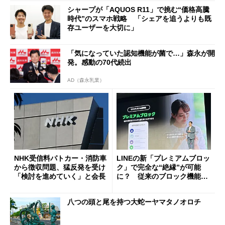
シャープが「AQUOS R11」で挑む“価格高騰
時代”のスマホ戦略 「シェアを追うよりも既
存ユーザーを大切に」
「気になっていた認知機能が菌で…」森永が開
発。感動の70代続出
AD（森永乳業）
NHK受信料パトカー・消防車
LINEの新「プレミアムブロッ
から徴収問題、猛反発を受け
ク」で完全な“絶縁”が可能
「検討を進めていく」と会長
に？ 従来のブロック機能と
の決定的な違い
八つの頭と尾を持つ大蛇ーヤマタノオロチ