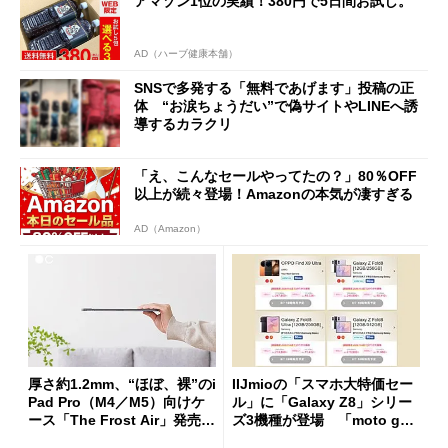
アマゾン1位の実績！380円で5日間お試し。
AD（ハーブ健康本舗）
SNSで多発する「無料であげます」投稿の正
体 “お涙ちょうだい”で偽サイトやLINEへ誘
導するカラクリ
「え、こんなセールやってたの？」80％OFF
以上が続々登場！Amazonの本気が凄すぎる
AD（Amazon）
厚さ約1.2mm、“ほぼ、裸”のi
IIJmioの「スマホ大特価セー
Pad Pro（M4／M5）向けケ
ル」に「Galaxy Z8」シリー
ース「The Frost Air」発売
ズ3機種が登場 「moto g37
ケースフィニットから
j」や「OPPO Find X9 Ultr