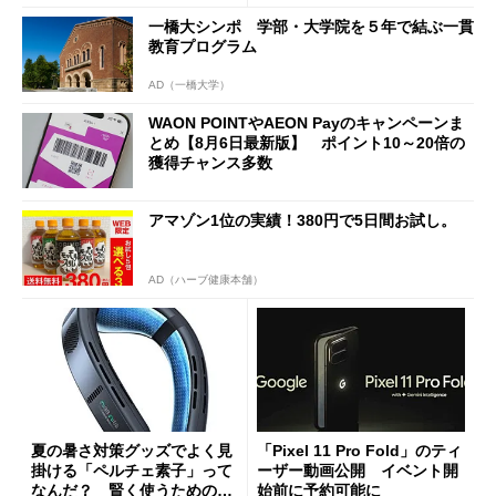
a」も
一橋大シンポ 学部・大学院を５年で結ぶ一貫
教育プログラム
AD（一橋大学）
WAON POINTやAEON Payのキャンペーンま
とめ【8月6日最新版】 ポイント10～20倍の
獲得チャンス多数
アマゾン1位の実績！380円で5日間お試し。
AD（ハーブ健康本舗）
夏の暑さ対策グッズでよく見
「Pixel 11 Pro Fold」のティ
掛ける「ペルチェ素子」って
ーザー動画公開 イベント開
なんだ？ 賢く使うための注
始前に予約可能に