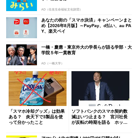
AD（住友生命福祉文化財団）
あなたの街の「スマホ決済」キャンペーンまと
め【2026年8月版】～PayPay、d払い、au PA
Y、楽天ペイ
一橋・慶應・東京外大の学長らが語る学部・大
学院５年一貫教育
AD（一橋大学）
「スマホ冷却グッズ」は効果
ソフトバンクのスマホ契約数
ある？ 炎天下で3製品を使
減はいつ止まる？ 宮川社長
って分かったこと
が反転の時期を語る ホッピ
ング対策は「真剣にやりすぎ
た」