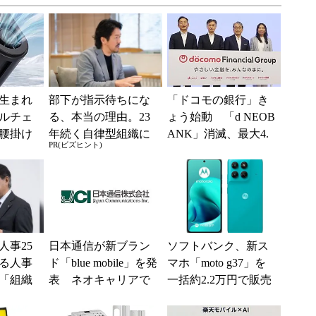
生まれ
部下が指示待ちにな
「ドコモの銀行」き
ルチェ
る、本当の理由。23
ょう始動 「d NEOB
腰掛け
年続く自律型組織に
ANK」消滅、最大4.
PR(ビズヒント)
り切れ
共通する「3つの要
5％還元 強みは何か
素」
解説
人事25
日本通信が新ブラン
ソフトバンク、新ス
る人事
ド「blue mobile」を発
マホ「moto g37」を
「組織
表 ネオキャリアで
一括約2.2万円で販売
G評価」
自由な通信環境へ
【スマホお得情報】