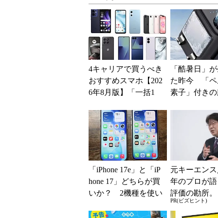
4キャリアで買うべき
「酷暑日」が
おすすめスマホ【202
た昨今 「ペ
6年8月版】「一括1
素子」付きの
円」「月1円」からお
ファンなら乗
得なiPhone／...
る？
「iPhone 17e」と「iP
元キーエンス
hone 17」どちらが買
年のプロが語
いか？ 2機種を使い
評価の勘所。
PR(ビズヒント)
込んで分かった“スペ
を腐らせるN
ッ...
とは？