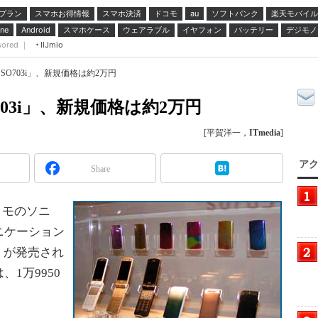
プラン
スマホお得情報
スマホ決済
ドコモ
ソフトバンク
楽天モバイル
au
スマホケース
ウェアラブル
イヤフォン
バッテリー
デジモノ
ne
Android
sored ｜
IIJmio
SO703i」、新規価格は約2万円
03i」、新規価格は約2万円
[平賀洋一，
ITmedia
]
アク
Share
コモのソニ
ニケーション
」が発売され
1万9950