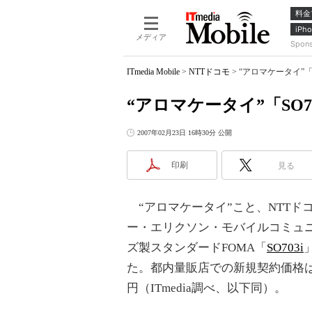
料金
iPho
メディア
Spon
ITmedia Mobile
>
NTTドコモ
>
“アロマケータイ”「
“アロマケータイ”「SO7
2007年02月23日 16時30分 公開
印刷
見る
“アロマケータイ”こと、NTTド
ー・エリクソン・モバイルコミュ
ズ製スタンダードFOMA「
SO703i
た。都内量販店での新規契約価格は、
円（ITmedia調べ、以下同）。