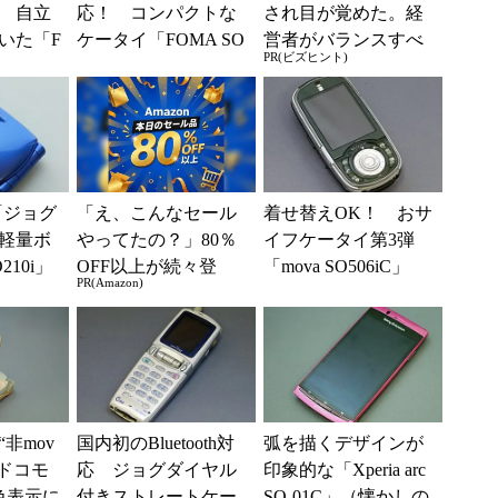
 自立
応！ コンパクトな
され目が覚めた。経
いた「F
ケータイ「FOMA SO
営者がバランスすべ
PR(ビズヒント)
5i」（懐か
902iWP＋」（懐かし
き2つの背反
）
のケータイ）
「ジョグ
「え、こんなセール
着せ替えOK！ おサ
軽量ボ
やってたの？」80％
イフケータイ第3弾
10i」
OFF以上が続々登
「mova SO506iC」
PR(Amazon)
場！Amazonの本気が
（懐かしのケータ
凄すぎる
イ）
非mov
国内初のBluetooth対
弧を描くデザインが
 ドコモ
応 ジョグダイヤル
印象的な「Xperia arc
6色表示に
付きストレートケー
SO-01C」（懐かしの