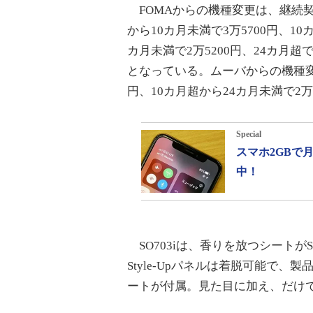
FOMAからの機種変更は、継続契
から10カ月未満で3万5700円、10
カ月未満で2万5200円、24カ月超で
となっている。ムーバからの機種変更
円、10カ月超から24カ月未満で2万3
Special
スマホ2GBで
中！
SO703iは、香りを放つシートがS
Style-Upパネルは着脱可能で
ートが付属。見た目に加え、だけ