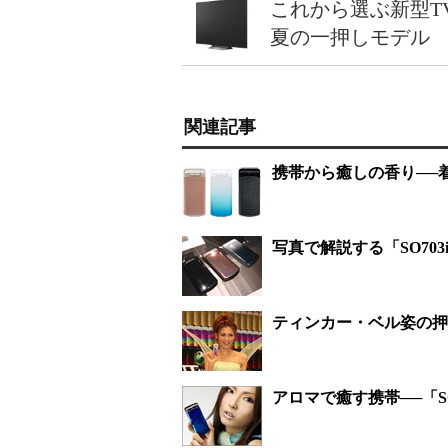
これから選ぶ新型T
夏の一押しモデル
関連記事
携帯から癒しの香り──着
写真で解説する「SO703
ティンカー・ベル姿の押切
アロマで癒す携帯──「SO