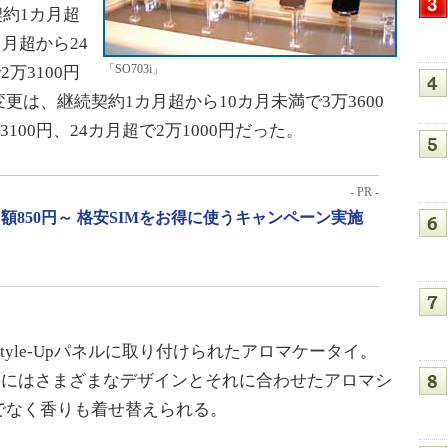
約1カ月超
カ月超から24
「SO703i」
2万3100円
は、継続契約1カ月超から10カ月未満で3万3600
100円、24カ月超で2万1000円だった。
- PR -
月額850円～ 格安SIMをお得に使うキャンペーン実施
tyle-Upパネルに取り付けられたアロマケータイ。
、製品にはさまざまなデザインとそれに合わせたアロマシ
でなく香りも着せ替えられる。