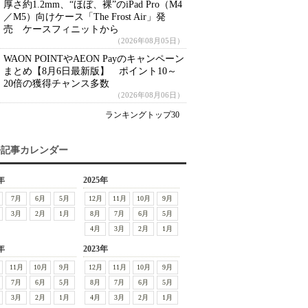
厚さ約1.2mm、“ほぼ、裸”のiPad Pro（M4
／M5）向けケース「The Frost Air」発
売 ケースフィニットから
（2026年08月05日）
WAON POINTやAEON Payのキャンペーン
まとめ【8月6日最新版】 ポイント10～
20倍の獲得チャンス多数
（2026年08月06日）
ランキングトップ30
去記事カレンダー
年
2025年
7月
6月
5月
12月
11月
10月
9月
3月
2月
1月
8月
7月
6月
5月
4月
3月
2月
1月
年
2023年
11月
10月
9月
12月
11月
10月
9月
7月
6月
5月
8月
7月
6月
5月
3月
2月
1月
4月
3月
2月
1月