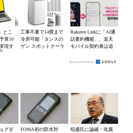
」とこ
工事不要で14畳まで
Rakuten Linkに「AI通
予算10
冷房可能「タンスの
話要約機能」、楽天
実現す
ゲン スポットクーラ
モバイル契約者は追
R)
イフ
ー 79800020」がタイ
加料金なしで使える
ムセールで10...
Recommended by
ジョグダ
FOMA初の防水対
稲盛氏に論破・叱責