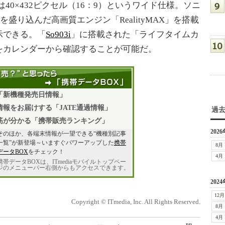
40×432ピクセル（16：9）というワイド仕様。ソニ
を盛り込んだ高画質エンジン「RealityMAX」を搭載
示できる。「
So903i
」に搭載された「ライフタイムカ
をカレンダーから確認することが可能だ。
「新機種発売日情報」
報をお届けする「JATE通過情報」
過
筋が分かる「携帯販売ランキング」
2026
そのほか、各端末情報が一望できる“機種別記事
一覧”が新登場～いますぐパワーアップした
携帯
8月
データBOX
をチェック！
4月
携帯データBOXは、ITmediaモバイルトップペー
ジのメニューバー右側からもアクセスできます。
2024
12月
Copyright © ITmedia, Inc. All Rights Reserved.
8月
4月