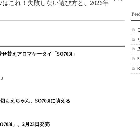
- PR -
Vはこれ！失敗しない選び方と、2026年
Fee
せ替えアロマケータイ「SO703i」
i」
もえちゃん、SO703iに萌える
703i」、2月23日発売