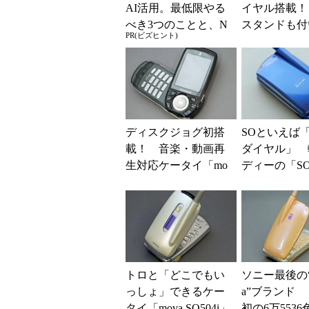
AI活用。最低限やる
イヤル搭載！
べき3つのことと、N
スタンドも付
PR(ビズヒント)
Gな自己認識
OMA SO90
しのケータイ
ディスクジョグ初搭
SOといえば
載！ 音楽・動画再
ダイヤル」 
生対応ケータイ「mo
ディーの「SO2
va SO505iS」（懐か
しのケータイ）
トロと「どこでもい
ソニー最後の“
っしょ」できるケー
a”ブランド
タイ「mova SO504i」
初の6万553