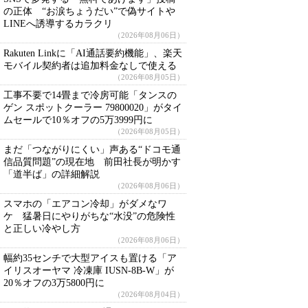
の正体 “お涙ちょうだい”で偽サイトや
LINEへ誘導するカラクリ
（2026年08月06日）
Rakuten Linkに「AI通話要約機能」、楽天
モバイル契約者は追加料金なしで使える
（2026年08月05日）
工事不要で14畳まで冷房可能「タンスの
ゲン スポットクーラー 79800020」がタイ
ムセールで10％オフの5万3999円に
（2026年08月05日）
まだ「つながりにくい」声ある“ドコモ通
信品質問題”の現在地 前田社長が明かす
「道半ば」の詳細解説
（2026年08月06日）
スマホの「エアコン冷却」がダメなワ
ケ 猛暑日にやりがちな“水没”の危険性
と正しい冷やし方
（2026年08月06日）
幅約35センチで大型アイスも置ける「ア
イリスオーヤマ 冷凍庫 IUSN-8B-W」が
20％オフの3万5800円に
（2026年08月04日）