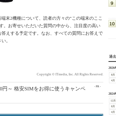
の新端末2機種について、読者の方々の“この端末のここ
ます。お寄せいただいた質問の中から、注目度の高い
お答えする予定です。なお、すべての質問にお答えで
さい。
過
。
2026
Copyright © ITmedia, Inc. All Rights Reserved.
8月
4月
- PR -
50円～ 格安SIMをお得に使うキャンペ
2024
12月
8月
4月