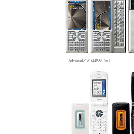
「Advanced／W-ZERO3［es］」