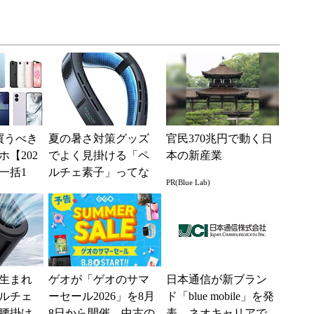
買うべき
夏の暑さ対策グッズ
官民370兆円で動く日
【202
でよく見掛ける「ペ
本の新産業
一括1
ルチェ素子」ってな
PR(Blue Lab)
」からお
んだ？ 賢く使うた
.
めの注意点も
生まれ
ゲオが「ゲオのサマ
日本通信が新ブラン
ルチェ
ーセール2026」を8月
ド「blue mobile」を発
腰掛け
8日から開催、中古の
表 ネオキャリアで