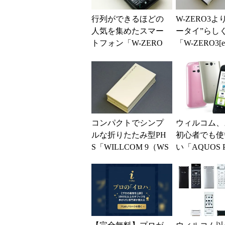
行列ができるほどの
W-ZERO3よ
人気を集めたスマー
ータイ”らし
トフォン「W-ZERO
「W-ZERO3[e
3」
コンパクトでシンプ
ウィルコム、
ルな折りたたみ型PH
初心者でも使
S「WILLCOM 9（WS
い「AQUOS 
018KE）」
ef WX05SH
日に発売