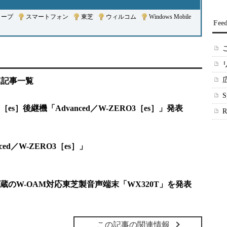
ャープ
|
スマートフォン
|
東芝
|
ウィルコム
|
Windows Mobile
|
Fee
関連記事一覧
s］後継機「Advanced／W-ZERO3［es］」発表
ed／W-ZERO3［es］」
のW-OAM対応東芝製音声端末「WX320T」を発表
この記事の関連情報