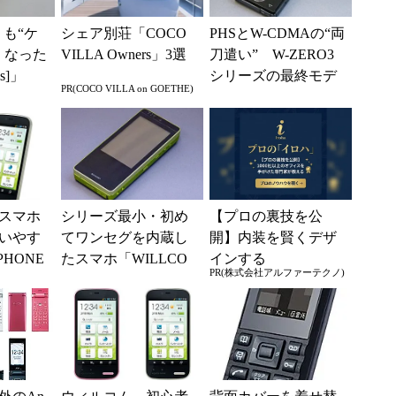
りも“ケ
シェア別荘「COCO
PHSとW-CDMAの“両
くなった
VILLA Owners」3選
刀遣い” W-ZERO3
s]」
シリーズの最終モデ
PR(COCO VILLA on GOETHE)
ル「HYBRID W-ZER
O3...
スマホ
シリーズ最小・初め
【プロの裏技を公
いやす
てワンセグを内蔵し
開】内装を賢くデザ
PHONE
たスマホ「WILLCO
インする
PR(株式会社アルファーテクノ)
」を3月6
M 03」