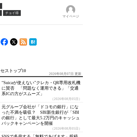
チョイ得
マイページ
セストップ10
2026年08月07日 更新
“Suicaが使えない”クレカ・QR専用改札機
に賛否 「問題なく運用できる」「交通
系ICの方がスムーズ」
（2026年08月05日）
元グループ会社が「ドコモの銀行」にな
った不満を吸収？ SBI新生銀行が「SBI
の銀行」として最大5.2万円のキャッシュ
バックキャンペーンを開催
（2026年08月05日）
SNSで多発する「無料であげます」投稿