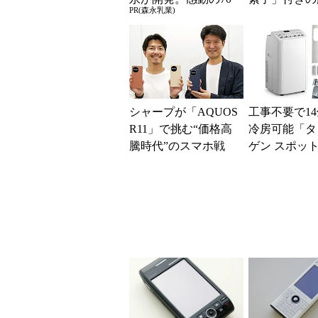
PR(森永乳業)
代続出
ファンなら乗
る？
シャープが「AQUOS
工事不要で1
R11」で挑む“価格高
冷房可能「タ
騰時代”のスマホ戦
ゲン スポッ
略 「シェアを追う
ー 7980002
よりも既存ユーザ
ムセールで10..
ー...