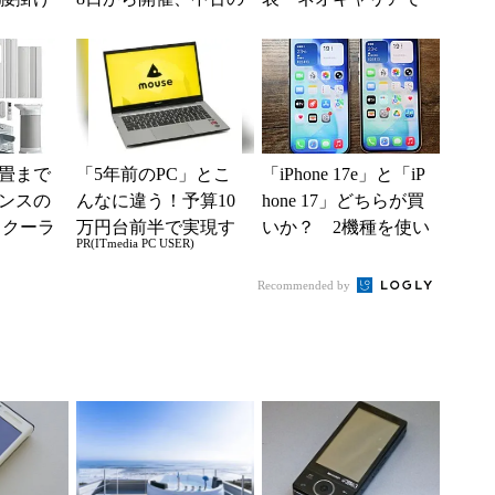
り切れ
スマホやゲームがお
自由な通信環境へ
得に
4畳まで
「5年前のPC」とこ
「iPhone 17e」と「iP
ンスの
んなに違う！予算10
hone 17」どちらが買
トクーラ
万円台前半で実現す
いか？ 2機種を使い
PR(ITmedia PC USER)
0」がタイ
る快適PCライフ
込んで分かった“スペ
.
ッ...
Recommended by