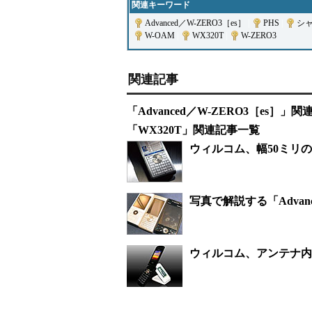
関連キーワード
Advanced／W-ZERO3［es］
|
PHS
|
シ
W-OAM
|
WX320T
|
W-ZERO3
関連記事
「Advanced／W-ZERO3［es］」
「WX320T」関連記事一覧
ウィルコム、幅50ミリの［e
写真で解説する「Advanc
ウィルコム、アンテナ内蔵