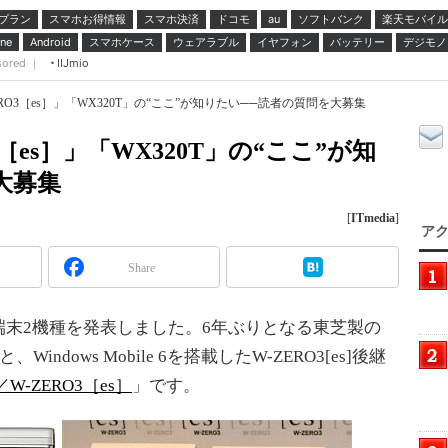
プラン
スマホお得情報
スマホ決済
ドコモ
ソフトバンク
楽天モバイル
au
スマホケース
ウェアラブル
イヤフォン
バッテリー
デジモノ
ne
Android
sored ｜
IIJmio
-ZERO3［es］」「WX320T」の“ここ”が知りたい──読者の質問を大募集
O3［es］」「WX320T」の“ここ”が知
大募集
[
ITmedia
]
アク
Share
末2機種を発表しました。6年ぶりとなる東芝製の
と、Windows Mobile 6を搭載したW-ZERO3[es]後継
d／W-ZERO3［es］
」です。