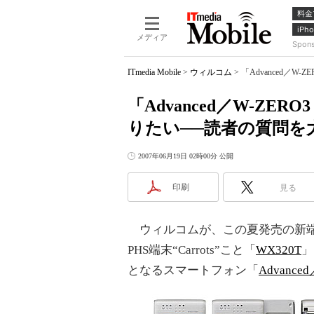
料金
iPho
メディア
Spon
ITmedia Mobile
>
ウィルコム
>
「Advanced／W
「Advanced／W-ZER
りたい──読者の質問を
2007年06月19日 02時00分 公開
印刷
見る
ウィルコムが、この夏発売の新端
PHS端末“Carrots”こと「
WX320T
」
となるスマートフォン「
Advance