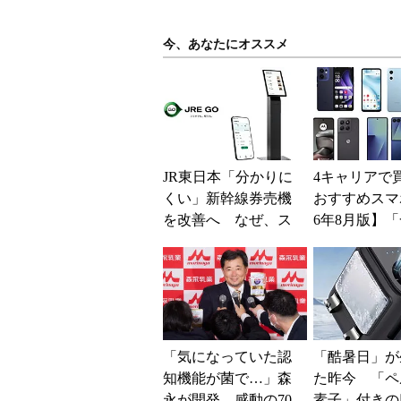
今、あなたにオススメ
JR東日本「分かりに
4キャリアで
くい」新幹線券売機
おすすめスマホ
を改善へ なぜ、ス
6年8月版】「
マホではなく「駅で
円」「月1円
の最短1分購入」を実
得なiPhone／..
現？
「気になっていた認
「酷暑日」が
知機能が菌で…」森
た昨今 「ペ
永が開発。感動の70
素子」付きの