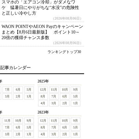
スマホの「エアコン冷却」がダメなワ
ケ 猛暑日にやりがちな“水没”の危険性
と正しい冷やし方
（2026年08月06日）
WAON POINTやAEON Payのキャンペーン
まとめ【8月6日最新版】 ポイント10～
20倍の獲得チャンス多数
（2026年08月06日）
ランキングトップ30
去記事カレンダー
年
2025年
7月
6月
5月
12月
11月
10月
9月
3月
2月
1月
8月
7月
6月
5月
4月
3月
2月
1月
年
2023年
11月
10月
9月
12月
11月
10月
9月
7月
6月
5月
8月
7月
6月
5月
3月
2月
1月
4月
3月
2月
1月