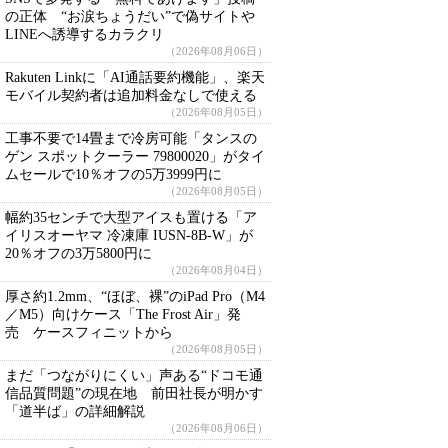
の正体 “お涙ちょうだい”で偽サイトや
LINEへ誘導するカラクリ
（2026年08月06日）
Rakuten Linkに「AI通話要約機能」、楽天
モバイル契約者は追加料金なしで使える
（2026年08月05日）
工事不要で14畳まで冷房可能「タンスの
ゲン スポットクーラー 79800020」がタイ
ムセールで10％オフの5万3999円に
（2026年08月05日）
幅約35センチで大型アイスも置ける「ア
イリスオーヤマ 冷凍庫 IUSN-8B-W」が
20％オフの3万5800円に
（2026年08月04日）
厚さ約1.2mm、“ほぼ、裸”のiPad Pro（M4
／M5）向けケース「The Frost Air」発
売 ケースフィニットから
（2026年08月05日）
まだ「つながりにくい」声ある“ドコモ通
信品質問題”の現在地 前田社長が明かす
「道半ば」の詳細解説
（2026年08月06日）