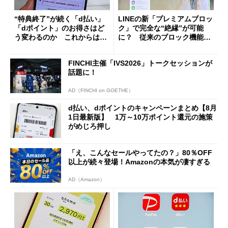
“特典終了”が続く「d払い」
LINEの新「プレミアムブロッ
「dポイント」のお得さはど
ク」で完全な“絶縁”が可能
う変わるのか これからは
に？ 従来のブロック機能と
「dカード」の利用が得策？
の決定的な違い
FINCHI主催「IVS2026」トークセッションが
話題に！
AD（FINCHI on GOETHE）
d払い、dポイントのキャンペーンまとめ【8月
1日最新版】 1万～10万ポイント還元の施策
がめじろ押し
「え、こんなセールやってたの？」80％OFF
以上が続々登場！Amazonの本気が凄すぎる
AD（Amazon）