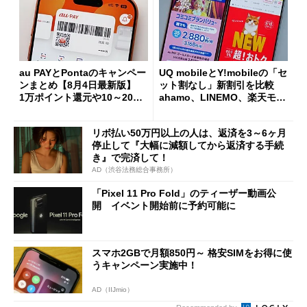
au PAYとPontaのキャンペー
UQ mobileとY!mobileの「セ
ンまとめ【8月4日最新版】
ット割なし」新割引を比較
1万ポイント還元や10～20％
ahamo、LINEMO、楽天モバ
還元あり
イルよりもお得？
リボ払い50万円以上の人は、返済を3～6ヶ月
停止して『大幅に減額してから返済する手続
き』で完済して！
AD（渋谷法務総合事務所）
「Pixel 11 Pro Fold」のティーザー動画公
開 イベント開始前に予約可能に
スマホ2GBで月額850円～ 格安SIMをお得に使
うキャンペーン実施中！
AD（IIJmio）