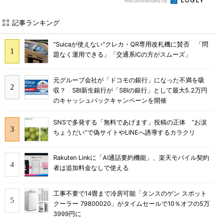
Recommended by
記事ランキング
“Suicaが使えない”クレカ・QR専用改札機に賛否 「問
題なく運用できる」「交通系ICの方がスムーズ」
元グループ会社が「ドコモの銀行」になった不満を吸
収？ SBI新生銀行が「SBIの銀行」として最大5.2万円
のキャッシュバックキャンペーンを開催
SNSで多発する「無料であげます」投稿の正体 “お涙
ちょうだい”で偽サイトやLINEへ誘導するカラクリ
Rakuten Linkに「AI通話要約機能」、楽天モバイル契約
者は追加料金なしで使える
工事不要で14畳まで冷房可能「タンスのゲン スポット
クーラー 79800020」がタイムセールで10％オフの5万
3999円に