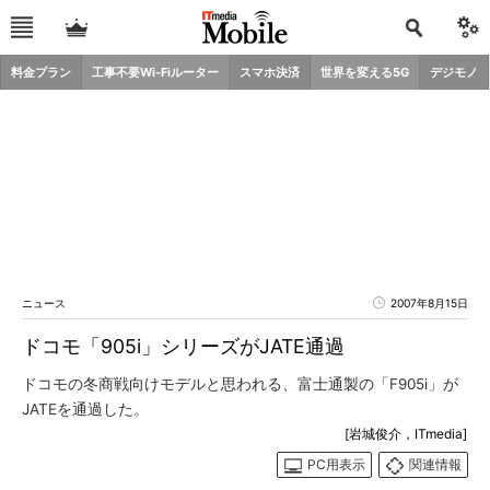
料金プラン
工事不要Wi-Fiルーター
スマホ決済
世界を変える5G
デジモノ
ニュース
2007年8月15日
ドコモ「905i」シリーズがJATE通過
ドコモの冬商戦向けモデルと思われる、富士通製の「F905i」が
JATEを通過した。
[岩城俊介，ITmedia]
PC用表示
関連情報