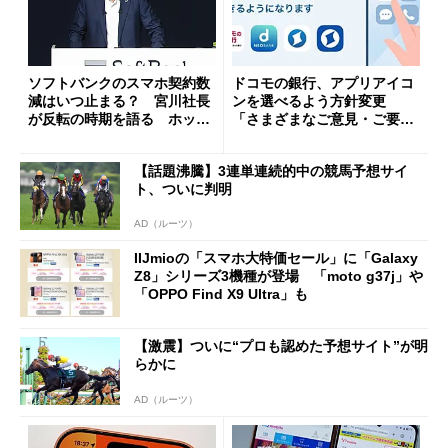
ソフトバンクのスマホ契約数
ドコモの銀行、アプリアイコ
減はいつ止まる？ 宮川社長
ンを選べるよう方針変更
が反転の時期を語る ホッピ
「さまざまなご意見・ご要望
ング対策は「真剣にやりすぎ
を踏まえ」
た」
【話題沸騰】3連単連続的中の競馬予想サイ
ト、ついに判明
AD（ルーツ）
IIJmioの「スマホ大特価セール」に「Galaxy
Z8」シリーズ3機種が登場 「moto g37j」や
「OPPO Find X9 Ultra」も
【激震】ついに“プロも認めた予想サイト”が明
らかに
AD（ルーツ）