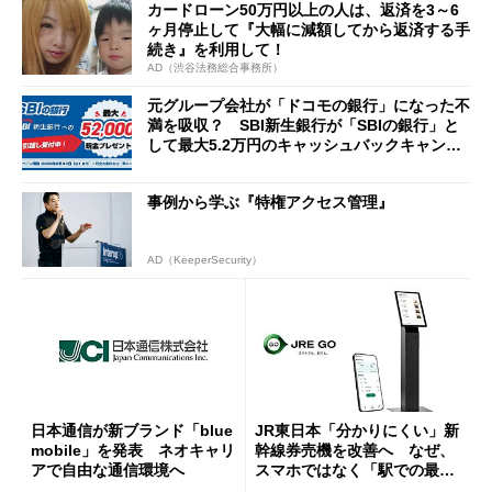
カードローン50万円以上の人は、返済を3～6
ヶ月停止して『大幅に減額してから返済する手
続き』を利用して！
AD（渋谷法務総合事務所）
元グループ会社が「ドコモの銀行」になった不
満を吸収？ SBI新生銀行が「SBIの銀行」と
して最大5.2万円のキャッシュバックキャンペ
ーンを開催
事例から学ぶ『特権アクセス管理』
AD（KeeperSecurity）
日本通信が新ブランド「blue
JR東日本「分かりにくい」新
mobile」を発表 ネオキャリ
幹線券売機を改善へ なぜ、
アで自由な通信環境へ
スマホではなく「駅での最短
1分購入」を実現？