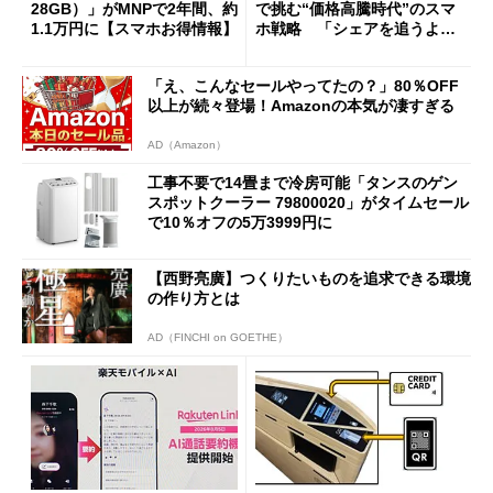
28GB）」がMNPで2年間、約
で挑む“価格高騰時代”のスマ
1.1万円に【スマホお得情報】
ホ戦略 「シェアを追うより
も既存ユーザーを大切に」
「え、こんなセールやってたの？」80％OFF
以上が続々登場！Amazonの本気が凄すぎる
AD（Amazon）
工事不要で14畳まで冷房可能「タンスのゲン
スポットクーラー 79800020」がタイムセール
で10％オフの5万3999円に
【西野亮廣】つくりたいものを追求できる環境
の作り方とは
AD（FINCHI on GOETHE）