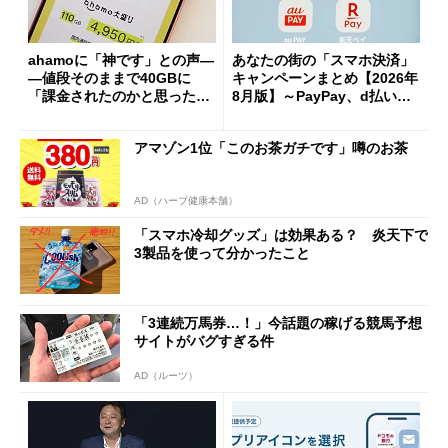
ahamoに「神です」との声―
あなたの街の「スマホ決済」
―値段そのままで40GBに
キャンペーンまとめ【2026年
「課金されたのかと思った」
8月版】～PayPay、d払い、a
と戸惑いも
u PAY、楽天ペイ
アマゾン1位「このお茶ガチです」噂のお茶
AD（ハーブ健康本舗）
「スマホ冷却グッズ」は効果ある？ 炎天下で
3製品を使って分かったこと
「3連続万馬券…！」今話題の稼げる競馬予想
サイトがバグすぎる件
AD（ルーツ）