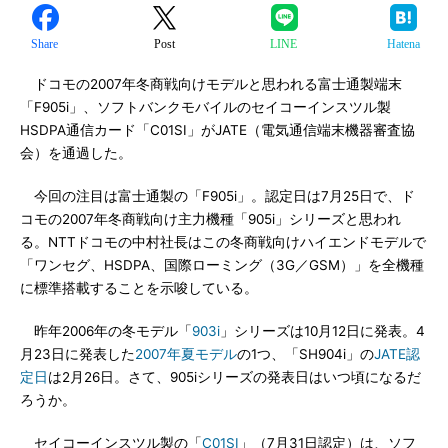
Share
Post
LINE
Hatena
ドコモの2007年冬商戦向けモデルと思われる富士通製端末
「F905i」、ソフトバンクモバイルのセイコーインスツル製
HSDPA通信カード「C01SI」がJATE（電気通信端末機器審査協
会）を通過した。
今回の注目は富士通製の「F905i」。認定日は7月25日で、ド
コモの2007年冬商戦向け主力機種「905i」シリーズと思われ
る。NTTドコモの中村社長はこの冬商戦向けハイエンドモデルで
「ワンセグ、HSDPA、国際ローミング（3G／GSM）」を全機種
に標準搭載することを示唆している。
昨年2006年の冬モデル「
903i
」シリーズは10月12日に発表。4
月23日に発表した
2007年夏モデル
の1つ、「SH904i」の
JATE認
定日
は2月26日。さて、905iシリーズの発表日はいつ頃になるだ
ろうか。
セイコーインスツル製の「
C01SI
」（7月31日認定）は、ソフ