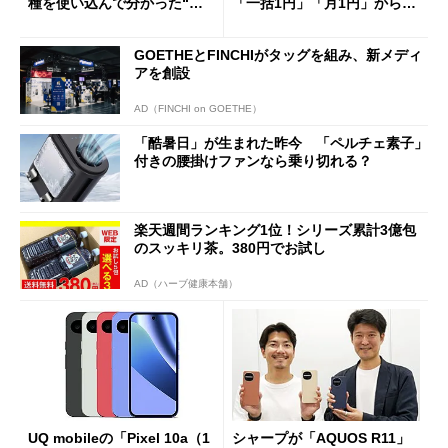
種を使い込んで分かった“ス
「一括1円」「月1円」からお
ペック表にない違い”
得なiPhone／Pixel／Galaxy
まで
GOETHEとFINCHIがタッグを組み、新メディ
アを創設
AD（FINCHI on GOETHE）
「酷暑日」が生まれた昨今 「ペルチェ素子」
付きの腰掛けファンなら乗り切れる？
楽天週間ランキング1位！シリーズ累計3億包
のスッキリ茶。380円でお試し
AD（ハーブ健康本舗）
UQ mobileの「Pixel 10a（1
シャープが「AQUOS R11」