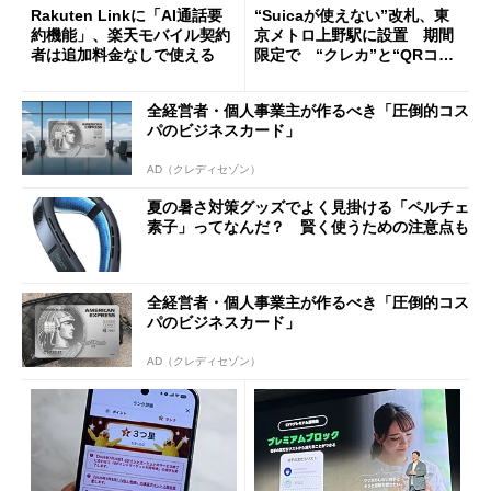
Rakuten Linkに「AI通話要
“Suicaが使えない”改札、東
約機能」、楽天モバイル契約
京メトロ上野駅に設置 期間
者は追加料金なしで使える
限定で “クレカ”と“QRコー
ド”専用
全経営者・個人事業主が作るべき「圧倒的コス
パのビジネスカード」
AD（クレディセゾン）
夏の暑さ対策グッズでよく見掛ける「ペルチェ
素子」ってなんだ？ 賢く使うための注意点も
全経営者・個人事業主が作るべき「圧倒的コス
パのビジネスカード」
AD（クレディセゾン）