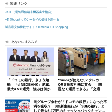
関連リンク
JATE（電気通信端末機器審査協会）
+D Shoppingでケータイの価格を調べる
製品最安値比較サイト：ITmedia +D Shopping
あなたにオススメ
「ドコモの銀行」きょう始
“Suicaが使えない”クレカ・
動 「d NEOBANK」消滅、
QR専用改札機に賛否 「問
最大4.5％還元 強みは何か解
題なく運用できる」「交通系I
説
Cの方がスムーズ」
元グループ会社が「ドコモの銀行」になった不
満を吸収？ SBI新生銀行が「SBIの銀行」と
して最大5.2万円のキャッシュバックキャンペ