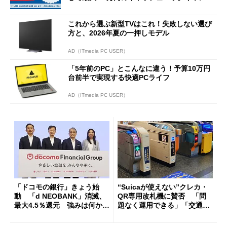
ーンを開催
これから選ぶ新型TVはこれ！失敗しない選び
方と、2026年夏の一押しモデル
AD（ITmedia PC USER）
「5年前のPC」とこんなに違う！予算10万円
台前半で実現する快適PCライフ
AD（ITmedia PC USER）
「ドコモの銀行」きょう始
“Suicaが使えない”クレカ・
動 「d NEOBANK」消滅、
QR専用改札機に賛否 「問
最大4.5％還元 強みは何か解
題なく運用できる」「交通系I
説
Cの方がスムーズ」