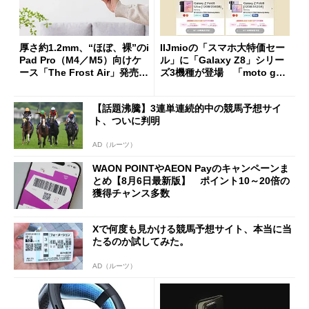
厚さ約1.2mm、“ほぼ、裸”のi
IIJmioの「スマホ大特価セー
Pad Pro（M4／M5）向けケ
ル」に「Galaxy Z8」シリー
ース「The Frost Air」発売
ズ3機種が登場 「moto g37
ケースフィニットから
j」や「OPPO Find X9 Ultr
a」も
【話題沸騰】3連単連続的中の競馬予想サイ
ト、ついに判明
AD（ルーツ）
WAON POINTやAEON Payのキャンペーンま
とめ【8月6日最新版】 ポイント10～20倍の
獲得チャンス多数
Xで何度も見かける競馬予想サイト、本当に当
たるのか試してみた。
AD（ルーツ）