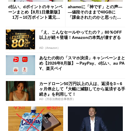
d払い、dポイントのキャンペ
ahamoに「神です」との声―
ーンまとめ【8月1日最新版】
―値段そのままで40GBに
1万～10万ポイント還元の
「課金されたのかと思った」
施策がめじろ押し
と戸惑いも
「え、こんなセールやってたの？」80％OFF
以上が続々登場！Amazonの本気が凄すぎる
AD（Amazon）
あなたの街の「スマホ決済」キャンペーンまと
め【2026年8月版】～PayPay、d払い、au PA
Y、楽天ペイ
カードローン50万円以上の人は、返済を3～6
ヶ月停止して『大幅に減額してから返済する手
続き』を利用して！
AD（渋谷法務総合事務所）