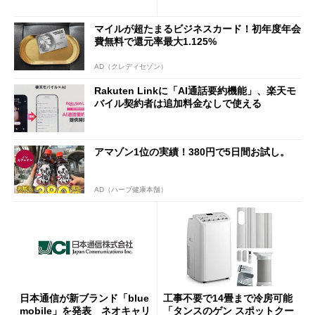
半ば」の詳細解説
マイルが超たまるビジネスカード！初年度年会
費無料で還元率最大1.125%
AD（クレディセゾン）
Rakuten Linkに「AI通話要約機能」、楽天モ
バイル契約者は追加料金なしで使える
アマゾン1位の実績！380円で5日間お試し。
AD（ハーブ健康本舗）
日本通信が新ブランド「blue
工事不要で14畳まで冷房可能
mobile」を発表 ネオキャリ
「タンスのゲン スポットクー