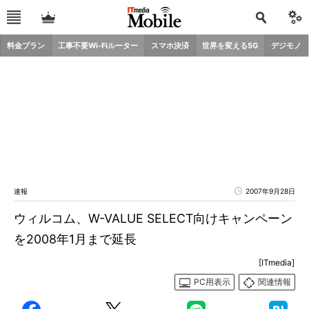
料金プラン
工事不要Wi-Fiルーター
スマホ決済
世界を変える5G
デジモノ
速報
2007年9月28日
ウィルコム、W-VALUE SELECT向けキャンペーン
を2008年1月まで延長
[ITmedia]
PC用表示
関連情報