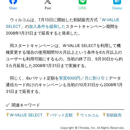
Share
Post
LINE
Hatena
ウィルコムは、7月13日に開始した割賦販売方式「
W-VALUE
SELECT
」の
加入条件を緩和した
スタートキャンペーン期間を
2008年1月31日まで延長すると発表した。
同スタートキャンペーンは、W-VALUE SELECTを利用して機
種変更する場合の使用期間10カ月以上という条件を6カ月以上の
ユーザーも利用可能にするもの。当初の終了日、9月30日から約
3カ月延長した2008年1月31日まで実施する。
同じく、8xパケット定額を
実質6000円／月に割り引く
データ
通信カード向けのキャンペーンも当初の10月31日から2008年1月
31日まで延長する。
関連キーワード
W-VALUE SELECT
|
パケット定額
|
ウィルコム
|
割賦販売
Copyright © ITmedia, Inc. All Rights Reserved.