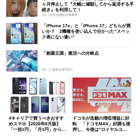
ヶ月停止して『大幅に減額してから返済する手
続き』を利用して！
AD（渋谷法務総合事務所）
「iPhone 17e」と「iPhone 17」どちらが買
いか？ 2機種を使い込んで分かった“スペッ
ク表にない違い”
「創薬立国」復活への分岐点
AD（三菱総合研究所）
4キャリアで買うべきおすす
ドコモが念願の増収増益に好
めスマホ【2026年8月版】
転 「ドコモMAX」好調も後
「一括1円」「月1円」からお
押し、今後は“ロイヤルユー
得なiPhone／Pixel／Galaxy
ザー”を重視