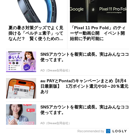
夏の暑さ対策グッズでよく見
「Pixel 11 Pro Fold」のティ
掛ける「ペルチェ素子」って
ーザー動画公開 イベント開
なんだ？ 賢く使うための注
始前に予約可能に
意点も
SNSアカウントを着実に成長。実はみんなココ
使ってます。
AD（Dreaw合同会社）
au PAYとPontaのキャンペーンまとめ【8月4
日最新版】 1万ポイント還元や10～20％還元
あり
SNSアカウントを着実に成長。実はみんなココ
使ってます。
AD（Dreaw合同会社）
Recommended by