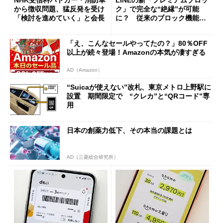
から徴収問題、猛反発を受け
ク」で完全な“絶縁”が可能
「検討を進めていく」と会長
に？ 従来のブロック機能と
の決定的な違い
「え、こんなセールやってたの？」80％OFF
以上が続々登場！Amazonの本気が凄すぎる
AD（Amazon）
“Suicaが使えない”改札、東京メトロ上野駅に
設置 期間限定で “クレカ”と“QRコード”専
用
日本の創薬力低下、その本当の課題とは
AD（三菱総合研究所）