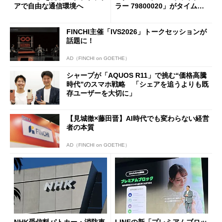
アで自由な通信環境へ
ラー 79800020」がタイムセ
ールで10％オフの5万3999円
に
FINCHI主催「IVS2026」トークセッションが
話題に！
AD（FINCHI on GOETHE）
シャープが「AQUOS R11」で挑む“価格高騰
時代”のスマホ戦略 「シェアを追うよりも既
存ユーザーを大切に」
【見城徹×藤田晋】AI時代でも変わらない経営
者の本質
AD（FINCHI on GOETHE）
NHK受信料パトカー・消防車
LINEの新「プレミアムブロッ