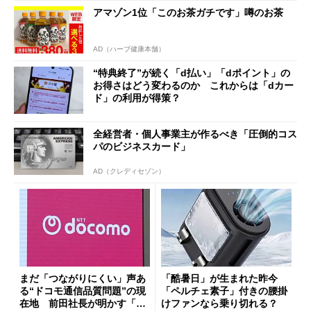
まで
アマゾン1位「このお茶ガチです」噂のお茶
AD（ハーブ健康本舗）
“特典終了”が続く「d払い」「dポイント」の
お得さはどう変わるのか これからは「dカー
ド」の利用が得策？
全経営者・個人事業主が作るべき「圧倒的コス
パのビジネスカード」
AD（クレディセゾン）
まだ「つながりにくい」声あ
「酷暑日」が生まれた昨今
る“ドコモ通信品質問題”の現
「ペルチェ素子」付きの腰掛
在地 前田社長が明かす「道
けファンなら乗り切れる？