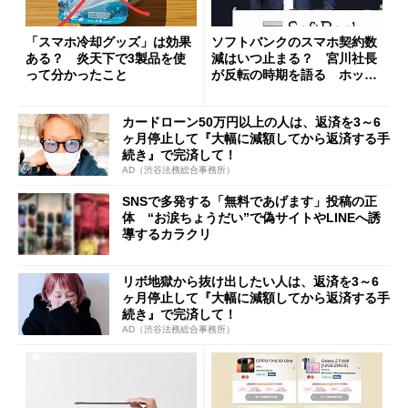
「スマホ冷却グッズ」は効果
ソフトバンクのスマホ契約数
ある？ 炎天下で3製品を使
減はいつ止まる？ 宮川社長
って分かったこと
が反転の時期を語る ホッピ
ング対策は「真剣にやりすぎ
た」
カードローン50万円以上の人は、返済を3～6
ヶ月停止して『大幅に減額してから返済する手
続き』で完済して！
AD（渋谷法務総合事務所）
SNSで多発する「無料であげます」投稿の正
体 “お涙ちょうだい”で偽サイトやLINEへ誘
導するカラクリ
リボ地獄から抜け出したい人は、返済を3～6
ヶ月停止して『大幅に減額してから返済する手
続き』で完済して！
AD（渋谷法務総合事務所）