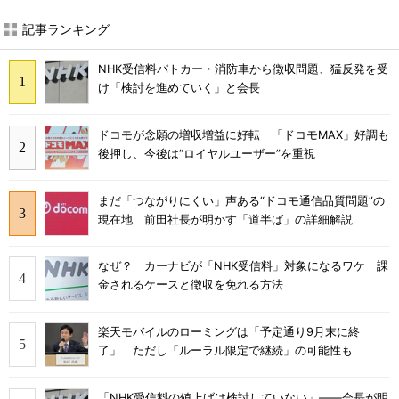
記事ランキング
NHK受信料パトカー・消防車から徴収問題、猛反発を受
け「検討を進めていく」と会長
ドコモが念願の増収増益に好転 「ドコモMAX」好調も
後押し、今後は“ロイヤルユーザー”を重視
まだ「つながりにくい」声ある“ドコモ通信品質問題”の
現在地 前田社長が明かす「道半ば」の詳細解説
なぜ？ カーナビが「NHK受信料」対象になるワケ 課
金されるケースと徴収を免れる方法
楽天モバイルのローミングは「予定通り9月末に終
了」 ただし「ルーラル限定で継続」の可能性も
「NHK受信料の値上げは検討していない」――会長が明