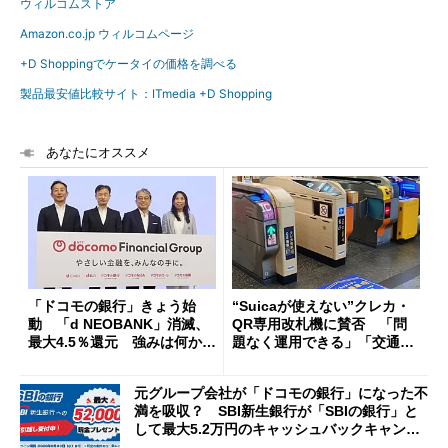
ウィルコムストア
Amazon.co.jp ウィルコムページ
+D Shoppingでケータイの価格を調べる
製品最安値比較サイト：ITmedia +D Shopping
あなたにオススメ
「ドコモの銀行」きょう始
“Suicaが使えない”クレカ・
動 「d NEOBANK」消滅、
QR専用改札機に賛否 「問
最大4.5％還元 強みは何か解
題なく運用できる」「交通系I
説
Cの方がスムーズ」
元グループ会社が「ドコモの銀行」になった不
満を吸収？ SBI新生銀行が「SBIの銀行」と
して最大5.2万円のキャッシュバックキャンペ
ーンを開催