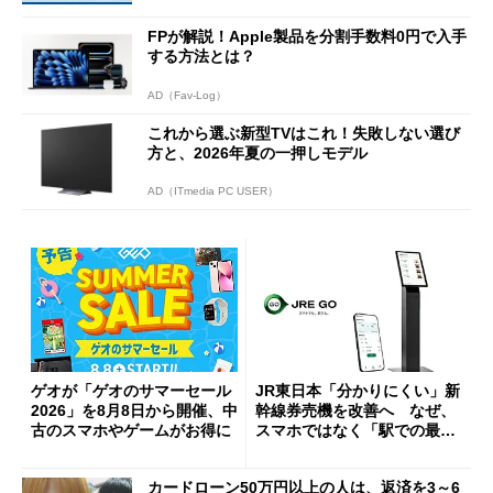
FPが解説！Apple製品を分割手数料0円で入手
する方法とは？
AD（Fav-Log）
これから選ぶ新型TVはこれ！失敗しない選び
方と、2026年夏の一押しモデル
AD（ITmedia PC USER）
ゲオが「ゲオのサマーセール
JR東日本「分かりにくい」新
2026」を8月8日から開催、中
幹線券売機を改善へ なぜ、
古のスマホやゲームがお得に
スマホではなく「駅での最短
1分購入」を実現？
カードローン50万円以上の人は、返済を3～6