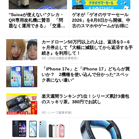
“Suicaが使えない”クレカ・
ゲオが「ゲオのサマーセール
QR専用改札機に賛否 「問
2026」を8月8日から開催、中
題なく運用できる」「交通系I
古のスマホやゲームがお得に
Cの方がスムーズ」
カードローン50万円以上の人は、返済を3～6
ヶ月停止して『大幅に減額してから返済する手
続き』を利用して！
AD（渋谷法務総合事務所）
「iPhone 17e」と「iPhone 17」どちらが買
いか？ 2機種を使い込んで分かった“スペッ
ク表にない違い”
楽天週間ランキング1位！シリーズ累計3億包
のスッキリ茶。380円でお試し
AD（ハーブ健康本舗）