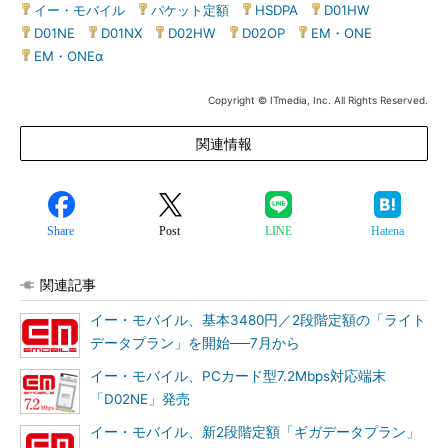
イー・モバイル
|
パケット定額
|
HSDPA
|
D01HW
|
D01NE
|
D01NX
|
D02HW
|
D02OP
|
EM・ONE
|
EM・ONEα
Copyright © ITmedia, Inc. All Rights Reserved.
関連情報
Share
Post
LINE
Hatena
関連記事
イー・モバイル、基本3480円／2段階定額の「ライト
データプラン」を開始──7月から
イー・モバイル、PCカード型7.2Mbps対応端末
「D02NE」発売
イー・モバイル、新2段階定額「ギガデータプラン」