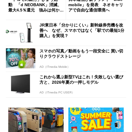
動 「d NEOBANK」消滅、
mobile」を発表 ネオキャリ
最大4.5％還元 強みは何か解
アで自由な通信環境へ
説
JR東日本「分かりにくい」新幹線券売機を改
善へ なぜ、スマホではなく「駅での最短1分
購入」を実現？
スマホの写真／動画をもう一段安全に 買い切
りクラウドストレージ
AD（ITmedia Mobile）
これから選ぶ新型TVはこれ！失敗しない選び
方と、2026年夏の一押しモデル
AD（ITmedia PC USER）