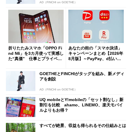
AD（FINCHI on GOETHE）
折りたたみスマホ「OPPO Fi
あなたの街の「スマホ決済」
nd N6」を3カ月使って実感し
キャンペーンまとめ【2026年
た“真価” 仕事とプライベー
8月版】～PayPay、d払い、a
トで大活躍
u PAY、楽天ペイ
GOETHEとFINCHIがタッグを組み、新メディ
アを創設
AD（FINCHI on GOETHE）
UQ mobileとY!mobileの「セット割なし」新
割引を比較 ahamo、LINEMO、楽天モバイ
ルよりもお得？
すべてが絶景、収益も得られるその仕組みとは