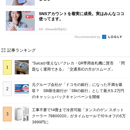
SNSアカウントを着実に成長。実はみんなココ
使ってます。
AD（Dreaw合同会社）
Recommended by
記事ランキング
“Suicaが使えない”クレカ・QR専用改札機に賛否 「問
題なく運用できる」「交通系ICの方がスムーズ」
元グループ会社が「ドコモの銀行」になった不満を吸
収？ SBI新生銀行が「SBIの銀行」として最大5.2万円
のキャッシュバックキャンペーンを開催
工事不要で14畳まで冷房可能「タンスのゲン スポット
クーラー 79800020」がタイムセールで10％オフの5万
3999円に