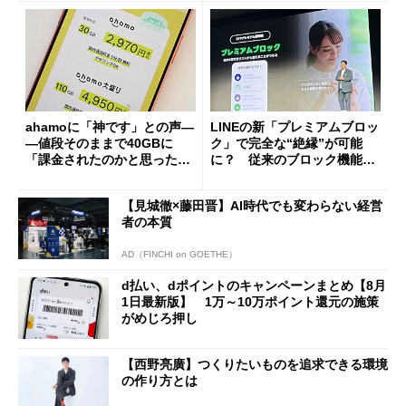
ahamoに「神です」との声―
LINEの新「プレミアムブロッ
―値段そのままで40GBに
ク」で完全な“絶縁”が可能
「課金されたのかと思った」
に？ 従来のブロック機能と
と戸惑いも
の決定的な違い
【見城徹×藤田晋】AI時代でも変わらない経営
者の本質
AD（FINCHI on GOETHE）
d払い、dポイントのキャンペーンまとめ【8月
1日最新版】 1万～10万ポイント還元の施策
がめじろ押し
【西野亮廣】つくりたいものを追求できる環境
の作り方とは