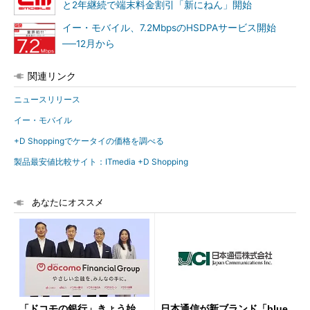
と2年継続で端末料金割引「新にねん」開始
イー・モバイル、7.2MbpsのHSDPAサービス開始
──12月から
関連リンク
ニュースリリース
イー・モバイル
+D Shoppingでケータイの価格を調べる
製品最安値比較サイト：ITmedia +D Shopping
あなたにオススメ
「ドコモの銀行」きょう始
日本通信が新ブランド「blue