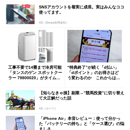
SNSアカウントを着実に成長。実はみんなココ
使ってます。
AD（Dreaw合同会社）
工事不要で14畳まで冷房可能
“特典終了”が続く「d払い」
「タンスのゲン スポットクー
「dポイント」のお得さはど
ラー 79800020」がタイムセ
う変わるのか これからは
ールで10％オフの5万3999円
「dカード」の利用が得策？
に
【知らなきゃ損】副業→”競馬投資”に切り替え
て大正解だった話
AD（ルーツ）
「iPhone Air」本音レビュー：使って分かっ
た「バッテリーの持ち」と「ケース選び」の悩
ましさ