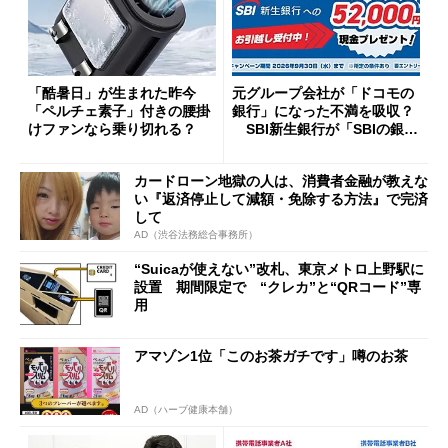
「酷暑日」が生まれた昨今
元グループ会社が「ドコモの
「ペルチェ素子」付きの腰掛
銀行」になった不満を吸収？
けファンなら乗り切れる？
SBI新生銀行が「SBIの銀
行」として最大5.2万円のキャ
ッシュバックキャンペーンを
カードローン地獄の人は、消費者金融が教えな
開催
い『返済停止して減額・免除する方法』で完済
して
AD（渋谷法務総合事務所）
“Suicaが使えない”改札、東京メトロ上野駅に
設置 期間限定で “クレカ”と“QRコード”専
用
アマゾン1位「このお茶ガチです」噂のお茶
AD（ハーブ健康本舗）