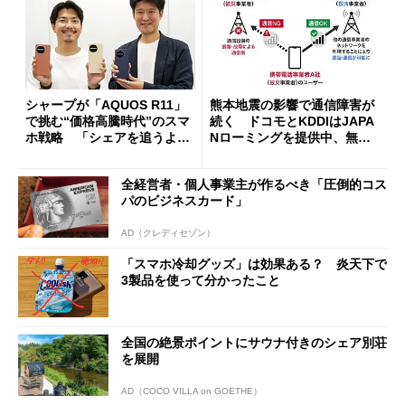
シャープが「AQUOS R11」
熊本地震の影響で通信障害が
で挑む“価格高騰時代”のスマ
続く ドコモとKDDIはJAPA
ホ戦略 「シェアを追うより
Nローミングを提供中、無料
も既存ユーザーを大切に」
Wi-Fi「00000JAPAN」も開
放
全経営者・個人事業主が作るべき「圧倒的コス
パのビジネスカード」
AD（クレディセゾン）
「スマホ冷却グッズ」は効果ある？ 炎天下で
3製品を使って分かったこと
全国の絶景ポイントにサウナ付きのシェア別荘
を展開
AD（COCO VILLA on GOETHE）