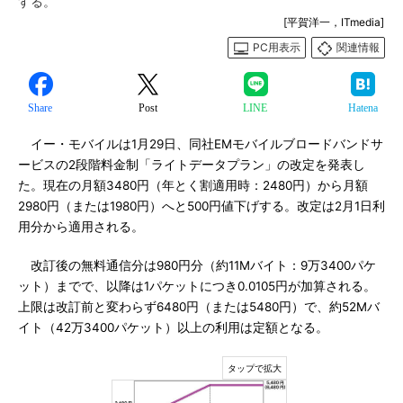
する。
[平賀洋一，ITmedia]
PC用表示
関連情報
Share
Post
LINE
Hatena
イー・モバイルは1月29日、同社EMモバイルブロードバンドサ
ービスの2段階料金制「ライトデータプラン」の改定を発表し
た。現在の月額3480円（年とく割適用時：2480円）から月額
2980円（または1980円）へと500円値下げする。改定は2月1日利
用分から適用される。
改訂後の無料通信分は980円分（約11Mバイト：9万3400パケ
ット）までで、以降は1パケットにつき0.0105円が加算される。
上限は改訂前と変わらず6480円（または5480円）で、約52Mバ
イト（42万3400パケット）以上の利用は定額となる。