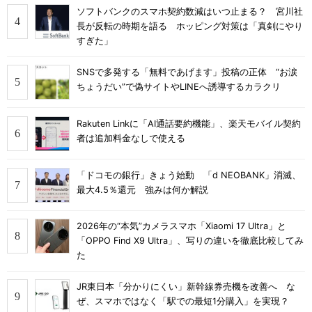
ソフトバンクのスマホ契約数減はいつ止まる？ 宮川社
長が反転の時期を語る ホッピング対策は「真剣にやり
すぎた」
SNSで多発する「無料であげます」投稿の正体 “お涙
ちょうだい”で偽サイトやLINEへ誘導するカラクリ
Rakuten Linkに「AI通話要約機能」、楽天モバイル契約
者は追加料金なしで使える
「ドコモの銀行」きょう始動 「d NEOBANK」消滅、
最大4.5％還元 強みは何か解説
2026年の“本気”カメラスマホ「Xiaomi 17 Ultra」と
「OPPO Find X9 Ultra」、写りの違いを徹底比較してみ
た
JR東日本「分かりにくい」新幹線券売機を改善へ な
ぜ、スマホではなく「駅での最短1分購入」を実現？