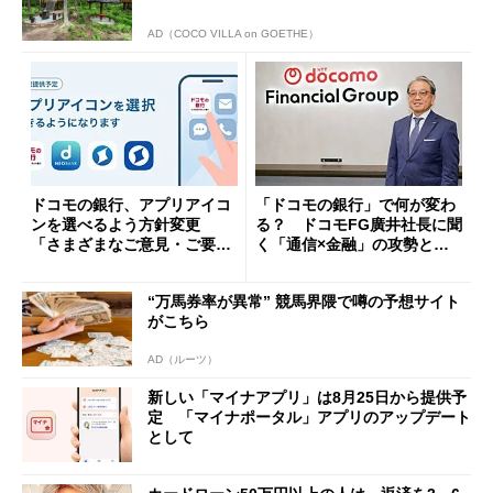
AD（COCO VILLA on GOETHE）
ドコモの銀行、アプリアイコ
「ドコモの銀行」で何が変わ
ンを選べるよう方針変更
る？ ドコモFG廣井社長に聞
「さまざまなご意見・ご要望
く「通信×金融」の攻勢とグ
を踏まえ」
ループ戦略
“万馬券率が異常” 競馬界隈で噂の予想サイト
がこちら
AD（ルーツ）
新しい「マイナアプリ」は8月25日から提供予
定 「マイナポータル」アプリのアップデート
として