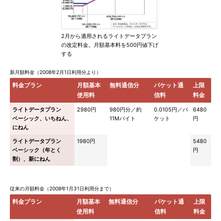
2月から適用されるライトデータプラン
の改定料金。月額基本料を500円値下げ
する
新月額料金（2008年2月1日利用分より）
料金プラン
月額基本
無料通信分
パケット通
上限
使用料
信料
料金
ライトデータプラン
2980円
980円分／約
0.0105円／パ
6480
ベーシック、いちねん、
11Mバイト
ケット
円
にねん
ライトデータプラン
1980円
5480
ベーシック（年とく
円
割）、新にねん
従来の月額料金（2008年1月31日利用分まで）
料金プラン
月額基本
無料通信分
パケット通
上限
使用料
信料
料金