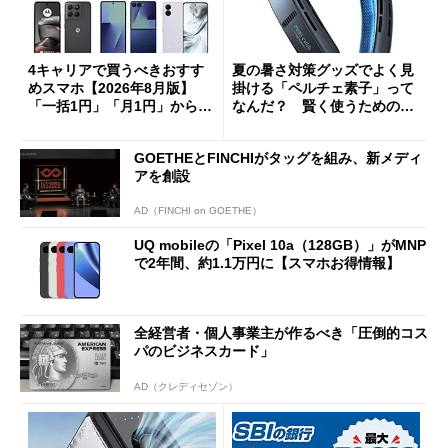
4キャリアで買うべきおすす
夏の暑さ対策グッズでよく見
めスマホ【2026年8月版】
掛ける「ペルチェ素子」って
「一括1円」「月1円」からお
なんだ？ 賢く使うための注
得なiPhone／Pixel／Galaxy
意点も
まで
GOETHEとFINCHIがタッグを組み、新メディ
アを創設
AD（FINCHI on GOETHE）
UQ mobileの「Pixel 10a（128GB）」がMNP
で2年間、約1.1万円に【スマホお得情報】
全経営者・個人事業主が作るべき「圧倒的コス
パのビジネスカード」
AD（クレディセゾン）