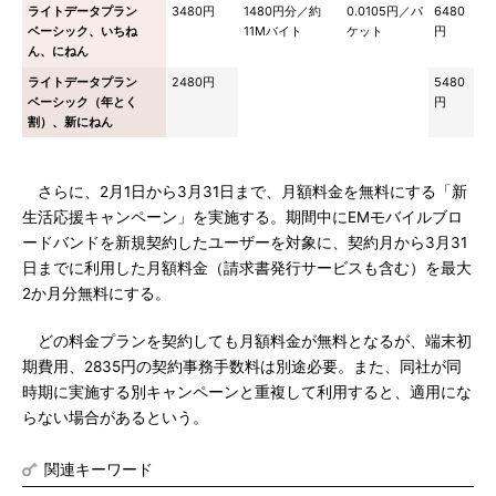
ライトデータプラン
3480円
1480円分／約
0.0105円／パ
6480
ベーシック、いちね
11Mバイト
ケット
円
ん、にねん
ライトデータプラン
2480円
5480
ベーシック（年とく
円
割）、新にねん
さらに、2月1日から3月31日まで、月額料金を無料にする「新
生活応援キャンペーン」を実施する。期間中にEMモバイルブロ
ードバンドを新規契約したユーザーを対象に、契約月から3月31
日までに利用した月額料金（請求書発行サービスも含む）を最大
2か月分無料にする。
どの料金プランを契約しても月額料金が無料となるが、端末初
期費用、2835円の契約事務手数料は別途必要。また、同社が同
時期に実施する別キャンペーンと重複して利用すると、適用にな
らない場合があるという。
関連キーワード