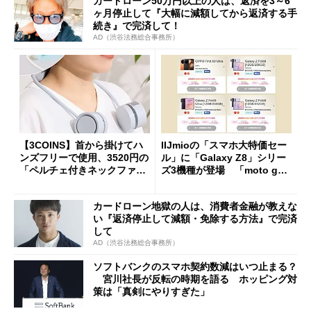
カードローン50万円以上の人は、返済を3～6
ヶ月停止して『大幅に減額してから返済する手
続き』で完済して！
AD（渋谷法務総合事務所）
【3COINS】首から掛けてハ
IIJmioの「スマホ大特価セー
ンズフリーで使用、3520円の
ル」に「Galaxy Z8」シリー
「ペルチェ付きネックファ
ズ3機種が登場 「moto g37
ン」
j」や「OPPO Find X9 Ultr
a」も
カードローン地獄の人は、消費者金融が教えな
い『返済停止して減額・免除する方法』で完済
して
AD（渋谷法務総合事務所）
ソフトバンクのスマホ契約数減はいつ止まる？
宮川社長が反転の時期を語る ホッピング対
策は「真剣にやりすぎた」