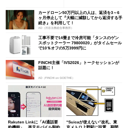
も既存ユーザーを大切に」
カードローン50万円以上の人は、返済を3～6
ヶ月停止して『大幅に減額してから返済する手
続き』を利用して！
AD（渋谷法務総合事務所）
工事不要で14畳まで冷房可能「タンスのゲン
スポットクーラー 79800020」がタイムセール
で10％オフの5万3999円に
FINCHI主催「IVS2026」トークセッションが
話題に！
AD（FINCHI on GOETHE）
Rakuten Linkに「AI通話要
“Suicaが使えない”改札、東
約機能」、楽天モバイル契約
京メトロ上野駅に設置 期間