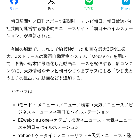
Share
Post
LINE
Hatena
朝日新聞社と日刊スポーツ新聞社、テレビ朝日、朝日放送が4
社共同で運営する携帯動画ニュースサイト「朝日モバイルステー
ション」が刷新された。
今回の刷新で、これまで約15秒だった動画を最大30秒に拡
大。Jストリームの動画自動変換システム「MobaVio」を用い
て、各携帯端末に最適化した動画ニュースを配信する。新コンテ
ンツに、天気情報やテレビ朝日やじうまプラスによる「やじ夫と
うま子の星占い」動画なども追加する。
アクセスは、
iモード：iメニュー→メニュー／検索→天気／ニュース／ビ
ジネス→ニュース→朝日モバイルステーション
EZweb：au one→カテゴリ検索→ニュース・天気→ニュー
ス→朝日モバイルステーション
Yahoo！ケータイ：メニューリスト→天気・ニュース・経