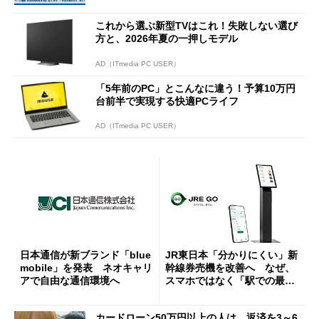
ーンを開催
これから選ぶ新型TVはこれ！失敗しない選び
方と、2026年夏の一押しモデル
AD（ITmedia PC USER）
「5年前のPC」とこんなに違う！予算10万円
台前半で実現する快適PCライフ
AD（ITmedia PC USER）
日本通信が新ブランド「blue
JR東日本「分かりにくい」新
mobile」を発表 ネオキャリ
幹線券売機を改善へ なぜ、
アで自由な通信環境へ
スマホではなく「駅での最短
1分購入」を実現？
カードローン50万円以上の人は、返済を3～6