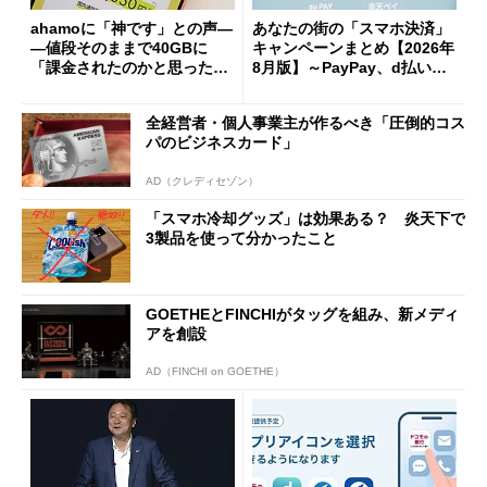
ahamoに「神です」との声―
あなたの街の「スマホ決済」
―値段そのままで40GBに
キャンペーンまとめ【2026年
「課金されたのかと思った」
8月版】～PayPay、d払い、a
と戸惑いも
u PAY、楽天ペイ
全経営者・個人事業主が作るべき「圧倒的コス
パのビジネスカード」
AD（クレディセゾン）
「スマホ冷却グッズ」は効果ある？ 炎天下で
3製品を使って分かったこと
GOETHEとFINCHIがタッグを組み、新メディ
アを創設
AD（FINCHI on GOETHE）