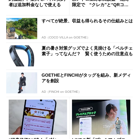
者は追加料金なしで使える
限定で “クレカ”と“QRコー
ド”専用
すべてが絶景、収益も得られるその仕組みとは
AD（COCO VILLA on GOETHE）
夏の暑さ対策グッズでよく見掛ける「ペルチェ
素子」ってなんだ？ 賢く使うための注意点も
GOETHEとFINCHIがタッグを組み、新メディ
アを創設
AD（FINCHI on GOETHE）