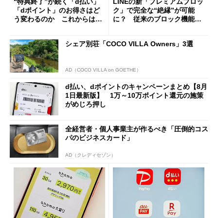
“特典終了”が続く「d払い」
LINEの新「プレミアムブロッ
「dポイント」のお得さはど
ク」で完全な“絶縁”が可能
う変わるのか これからは
に？ 従来のブロック機能と
「dカード」の利用が得策？
の決定的な違い
シェア別荘「COCO VILLA Owners」3選
AD（COCO VILLA on GOETHE）
d払い、dポイントのキャンペーンまとめ【8月
1日最新版】 1万～10万ポイント還元の施策
がめじろ押し
全経営者・個人事業主が作るべき「圧倒的コス
パのビジネスカード」
AD（クレディセゾン）