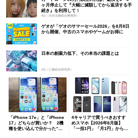
ヶ月停止して『大幅に減額してから返済する手
続き』を利用して！
AD（渋谷法務総合事務所）
ゲオが「ゲオのサマーセール2026」を8月8日
から開催、中古のスマホやゲームがお得に
日本の創薬力低下、その本当の課題とは
AD（三菱総合研究所）
「iPhone 17e」と「iPhone
4キャリアで買うべきおすす
17」どちらが買いか？ 2機
めスマホ【2026年8月版】
種を使い込んで分かった“ス
「一括1円」「月1円」からお
ペック表にない違い”
得なiPhone／Pixel／Galaxy