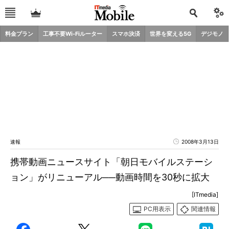
料金プラン
工事不要Wi-Fiルーター
スマホ決済
世界を変える5G
デジモノ
速報
2008年3月13日
携帯動画ニュースサイト「朝日モバイルステーシ
ョン」がリニューアル──動画時間を30秒に拡大
[ITmedia]
PC用表示
関連情報