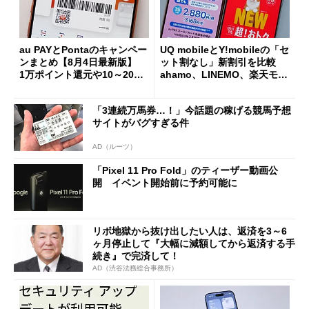
au PAYとPontaのキャンペー
UQ mobileとY!mobileの「セ
ンまとめ【8月4日最新版】
ット割なし」新割引を比較
1万ポイント還元や10～20％
ahamo、LINEMO、楽天モバ
還元あり
イルよりもお得？
「3連続万馬券…！」今話題の稼げる競馬予想
サイトがバグすぎる件
AD（ルーツ）
「Pixel 11 Pro Fold」のティーザー動画公
開 イベント開始前に予約可能に
リボ地獄から抜け出したい人は、返済を3～6
ヶ月停止して『大幅に減額してから返済する手
続き』で完済して！
AD（渋谷法務総合事務所）