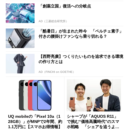
まで
「創薬立国」復活への分岐点
AD（三菱総合研究所）
「酷暑日」が生まれた昨今 「ペルチェ素子」
付きの腰掛けファンなら乗り切れる？
【西野亮廣】つくりたいものを追求できる環境
の作り方とは
AD（FINCHI on GOETHE）
UQ mobileの「Pixel 10a（1
シャープが「AQUOS R11」
28GB）」がMNPで2年間、約
で挑む“価格高騰時代”のスマ
1.1万円に【スマホお得情報】
ホ戦略 「シェアを追うより