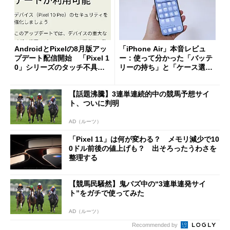
AndroidとPixelの8月版アッ
「iPhone Air」本音レビュ
プデート配信開始 「Pixel 1
ー：使って分かった「バッテ
0」シリーズのタッチ不具合
リーの持ち」と「ケース選
修正やGPU性能改善なども
び」の悩ましさ
【話題沸騰】3連単連続的中の競馬予想サイ
ト、ついに判明
AD（ルーツ）
「Pixel 11」は何が変わる？ メモリ減少で10
0ドル前後の値上げも？ 出そろったうわさを
整理する
【競馬民騒然】鬼バズ中の“3連単連発サイ
ト”をガチで使ってみた
AD（ルーツ）
Recommended by