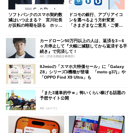
ソフトバンクのスマホ契約数
ドコモの銀行、アプリアイコ
減はいつ止まる？ 宮川社長
ンを選べるよう方針変更
が反転の時期を語る ホッピ
「さまざまなご意見・ご要望
ング対策は「真剣にやりすぎ
を踏まえ」
た」
カードローン50万円以上の人は、返済を3～6
ヶ月停止して『大幅に減額してから返済する手
続き』で完済して！
AD（渋谷法務総合事務所）
IIJmioの「スマホ大特価セール」に「Galaxy
Z8」シリーズ3機種が登場 「moto g37j」や
「OPPO Find X9 Ultra」も
「また3連単的中ｗ」怖いくらい稼げる話題の
予想サイト公開
AD（ルーツ）