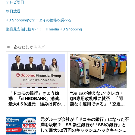
テレビ朝日
朝日放送
+D Shoppingでケータイの価格を調べる
製品最安値比較サイト：ITmedia +D Shopping
あなたにオススメ
「ドコモの銀行」きょう始
“Suicaが使えない”クレカ・
動 「d NEOBANK」消滅、
QR専用改札機に賛否 「問
最大4.5％還元 強みは何か解
題なく運用できる」「交通系I
説
Cの方がスムーズ」
元グループ会社が「ドコモの銀行」になった不
満を吸収？ SBI新生銀行が「SBIの銀行」と
して最大5.2万円のキャッシュバックキャンペ