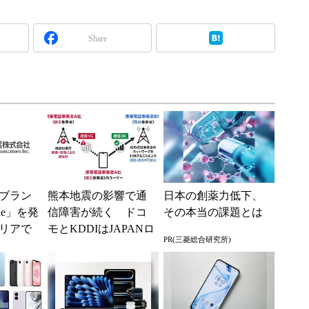
Share
ブラン
熊本地震の影響で通
日本の創薬力低下、
ile」を発
信障害が続く ドコ
その本当の課題とは
リアで
モとKDDIはJAPANロ
PR(三菱総合研究所)
境へ
ーミングを提供中、
無料Wi-Fi「00...