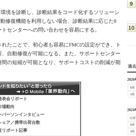
ーの利用環境を診断し、診断結果をコード化するソリューシ
自動修復機能を利用しない場合、診断結果に応じた8
ートセンターへの問い合わせを容易にする。
れたことで、初心者も容易にFMCの設定ができ、ト
断、自動修復が可能になる。また、サポートセンター
時間の短縮が可能となり、サポートコストの削減が期
過
2026
8月
4月
発表会リポート
市場動向
2024
ーパーソンインタビュー
12月
シェア／携帯出荷台数
8月
査リポート記事
4月