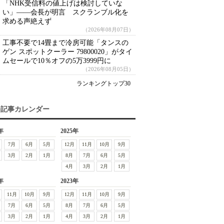
「NHK受信料の値上げは検討していな
い」――会長が明言 スクランブル化を
求める声絶えず
（2026年08月07日）
工事不要で14畳まで冷房可能「タンスの
ゲン スポットクーラー 79800020」がタイ
ムセールで10％オフの5万3999円に
（2026年08月05日）
ランキングトップ30
去記事カレンダー
年
2025年
7月
6月
5月
12月
11月
10月
9月
3月
2月
1月
8月
7月
6月
5月
4月
3月
2月
1月
年
2023年
11月
10月
9月
12月
11月
10月
9月
7月
6月
5月
8月
7月
6月
5月
3月
2月
1月
4月
3月
2月
1月