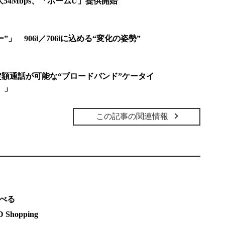
大54Mbps、「ホームU」提供開始
」 906i／706iに込める“変化の姿勢”
定額通話が可能な“ブロードバンド”ケータイ
L）」
この記事の関連情報
調べる
hopping