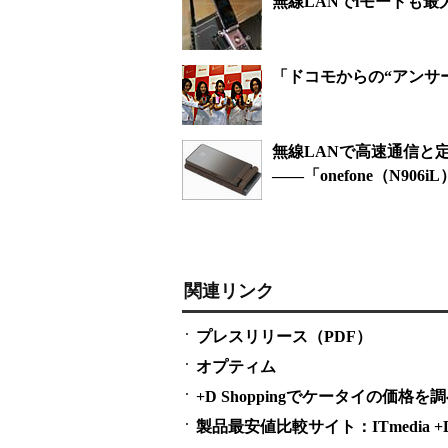
無線LANでiモードも最
「ドコモからの“アンサー”
無線LANで高速通信と
――「onefone（N906i
関連リンク
プレスリリース（PDF）
オプティム
+D Shoppingでケータイの価格を
製品最安値比較サイト：ITmedia +D S