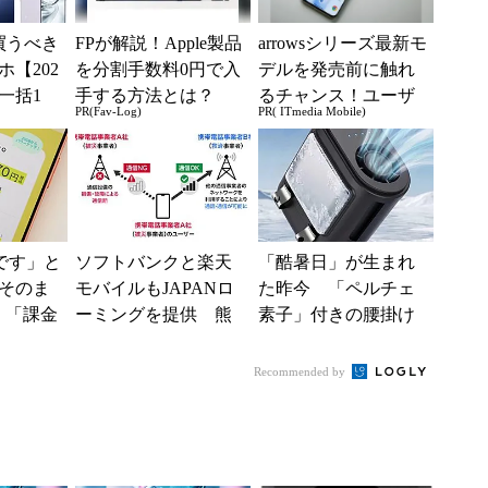
買うべき
FPが解説！Apple製品
arrowsシリーズ最新モ
【202
を分割手数料0円で入
デルを発売前に触れ
一括1
手する方法とは？
るチャンス！ユーザ
PR(Fav-Log)
PR( ITmedia Mobile)
」からお
ー座談会開催
.
神です」と
ソフトバンクと楽天
「酷暑日」が生まれ
そのま
モバイルもJAPANロ
た昨今 「ペルチェ
 「課金
ーミングを提供 熊
素子」付きの腰掛け
思っ
本地震の影響で障害
ファンなら乗り切れ
も
が続く
る？
Recommended by