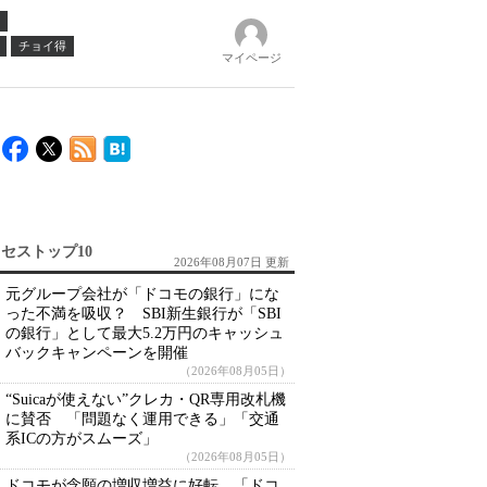
チョイ得
マイページ
セストップ10
2026年08月07日 更新
元グループ会社が「ドコモの銀行」にな
った不満を吸収？ SBI新生銀行が「SBI
の銀行」として最大5.2万円のキャッシュ
バックキャンペーンを開催
（2026年08月05日）
“Suicaが使えない”クレカ・QR専用改札機
に賛否 「問題なく運用できる」「交通
系ICの方がスムーズ」
（2026年08月05日）
ドコモが念願の増収増益に好転 「ドコ