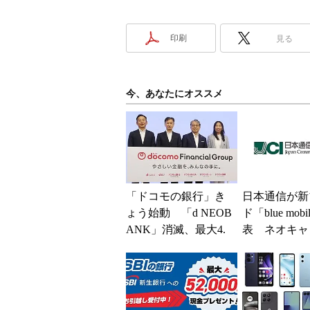
印刷
見る
今、あなたにオススメ
「ドコモの銀行」き
日本通信が新
ょう始動 「d NEOB
ド「blue mob
ANK」消滅、最大4.
表 ネオキャ
5％還元 強みは何か
自由な通信環
解説