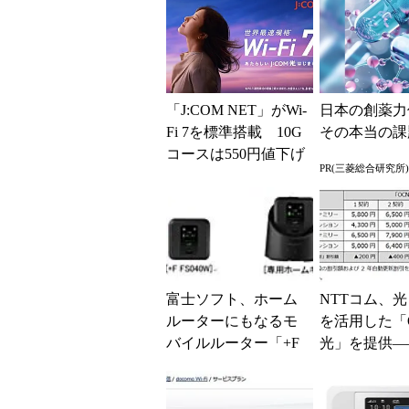
「J:COM NET」がWi-
日本の創薬力
Fi 7を標準搭載 10G
その本当の課
コースは550円値下げ
PR(三菱総合研究所)
富士ソフト、ホーム
NTTコム、
ルーターにもなるモ
を活用した「
バイルルーター「+F
光」を提供―
FS040W」
N モバイル 
割引も