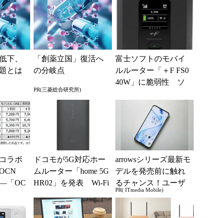
低下、
「創薬立国」復活へ
富士ソフトのモバイ
題とは
の分岐点
ルルーター「＋F FS0
40W」に脆弱性 ソ
PR(三菱総合研究所)
フトウェア更新で対
処
光コラボ
ドコモが5G対応ホー
arrowsシリーズ最新モ
OCN
ムルーター「home 5G
デルを発売前に触れ
―「OC
HR02」を発表 Wi-Fi
るチャンス！ユーザ
PR( ITmedia Mobile)
ONE」の
6やWi-Fi Eas...
ー座談会開催