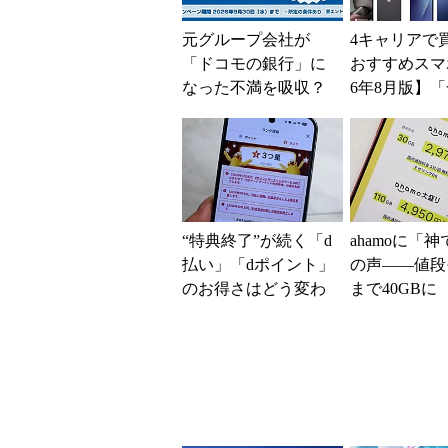
元グループ会社が
4キャリアで
「ドコモの銀行」に
おすすめスマホ
なった不満を吸収？
6年8月版】「
SBI新生銀行が「S
円」「月1円
BIの銀行」として最
得なiPhone／..
大5....
“特典終了”が続く「d
ahamoに「
払い」「dポイント」
の声――値段
のお得さはどう変わ
まで40GBに
るのか これからは
されたのかと
「dカード」の利用が
た」と戸惑い
得...