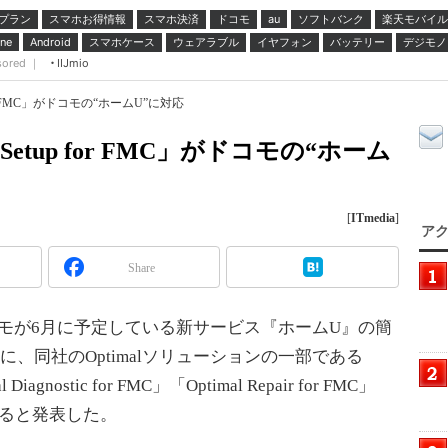
プラン
スマホお得情報
スマホ決済
ドコモ
ソフトバンク
楽天モバイル
au
スマホケース
ウェアラブル
イヤフォン
バッテリー
デジモノ
ne
Android
sored ｜
IIJmio
for FMC」がドコモの“ホームU”に対応
Setup for FMC」がドコモの“ホーム
[
ITmedia
]
アク
Share
コモが6月に予定している新サービス『ホームU』の簡
に、同社のOptimalソリューションの一部である
 Diagnostic for FMC」「Optimal Repair for FMC」
を提供すると発表した。