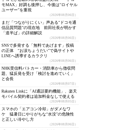
モMAX」好調も後押し、今後は“ロイヤル
ユーザー”を重視
（2026年08月06日）
まだ「つながりにくい」声ある“ドコモ通
信品質問題”の現在地 前田社長が明かす
「道半ば」の詳細解説
（2026年08月06日）
SNSで多発する「無料であげます」投稿
の正体 “お涙ちょうだい”で偽サイトや
LINEへ誘導するカラクリ
（2026年08月06日）
NHK受信料パトカー・消防車から徴収問
題、猛反発を受け「検討を進めていく」
と会長
（2026年08月07日）
Rakuten Linkに「AI通話要約機能」、楽天
モバイル契約者は追加料金なしで使える
（2026年08月05日）
スマホの「エアコン冷却」がダメなワ
ケ 猛暑日にやりがちな“水没”の危険性
と正しい冷やし方
（2026年08月06日）