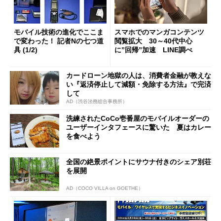
モバイル技術の進化でここま
スマホでのマンガコンテンツ
で変わった！ 記者Nの七つ道
閲覧拡大 30～40代中心
具 (1/2)
に”回帰”加速 LINE調べ
カードローン地獄の人は、消費者金融が教えな
い『返済停止して減額・免除する方法』で完済
して
AD（渋谷法務総合事務所）
洗練されたCoCo壱番屋のモバイルオーダーの
ユーザーインタフェースに驚いた 夏はカレー
を食べよう
全国の絶景ポイントにサウナ付きのシェア別荘
を展開
AD（COCO VILLA on GOETHE）