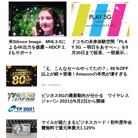
米Silicon Image、MHL3.0に
ドコモの未来体験空間「PLA
よる4K出力を披露～HDCP 2.
Y 5G ～明日をあそべ～」を9
2もサポート
月30日まで延長、一部展示内
容をリニューアル
「え、こんなセールやってたの？」80％OFF
以上が続々登場！Amazonの本気が凄すぎる
AD（Amazon）
ビジネス5Gの最新動向が分かる ワイヤレス
ジャパン 2021が6月2日から開催
マイルが超たまるビジネスカード！初年度年会
費無料で還元率最大1.125%