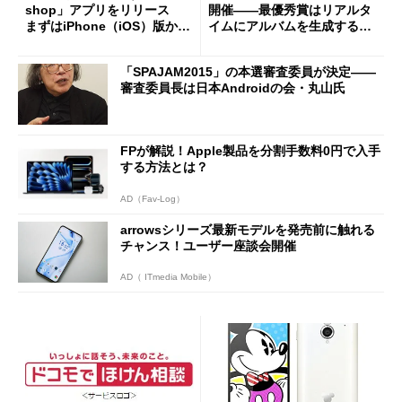
shop」アプリをリリース
開催――最優秀賞はリアルタ
まずはiPhone（iOS）版か
イムにアルバムを生成するア
ら 全機能利用時はサブスク
プリ
契約が必要
「SPAJAM2015」の本選審査委員が決定――
審査委員長は日本Androidの会・丸山氏
FPが解説！Apple製品を分割手数料0円で入手
する方法とは？
AD（Fav-Log）
arrowsシリーズ最新モデルを発売前に触れる
チャンス！ユーザー座談会開催
AD（ ITmedia Mobile）