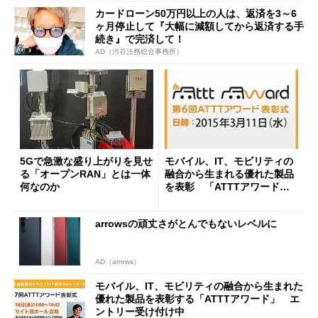
カードローン50万円以上の人は、返済を3～6
ヶ月停止して『大幅に減額してから返済する手
続き』で完済して！
AD（渋谷法務総合事務所）
5Gで急激な盛り上がりを見せ
モバイル、IT、モビリティの
る「オープンRAN」とは一体
融合から生まれる優れた製品
何なのか
を表彰 「ATTTアワード」
募集開始
arrowsの頑丈さがとんでもないレベルに
AD（arrows）
モバイル、IT、モビリティの融合から生まれた
優れた製品を表彰する「ATTTアワード」 エ
ントリー受け付け中