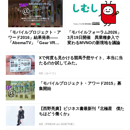
「モバイルプロジェクト・ア
「モバイルフォーラム2026」
ワード2016」結果発表――
3月19日開催 異業種参入で
「AbemaTV」「Gear VR」
変わるMVNOの新境地を議論
などが受賞
Xで何度も見かける競馬予想サイト、本当に当
たるのか試してみた。
AD（ルーツ）
「モバイルプロジェクト・アワード2015」募
集開始
【西野亮廣】ビジネス書最新刊『北極星 僕た
ちはどう働くか』
AD（FINCHI on GOETHE）