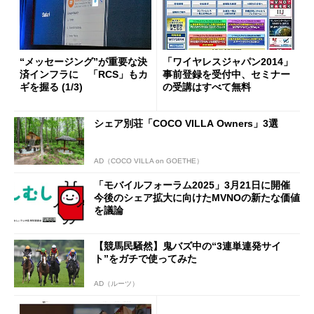
“メッセージング”が重要な決
「ワイヤレスジャパン2014」
済インフラに 「RCS」もカ
事前登録を受付中、セミナー
ギを握る (1/3)
の受講はすべて無料
シェア別荘「COCO VILLA Owners」3選
AD（COCO VILLA on GOETHE）
「モバイルフォーラム2025」3月21日に開催
今後のシェア拡大に向けたMVNOの新たな価値
を議論
【競馬民騒然】鬼バズ中の“3連単連発サイ
ト”をガチで使ってみた
AD（ルーツ）