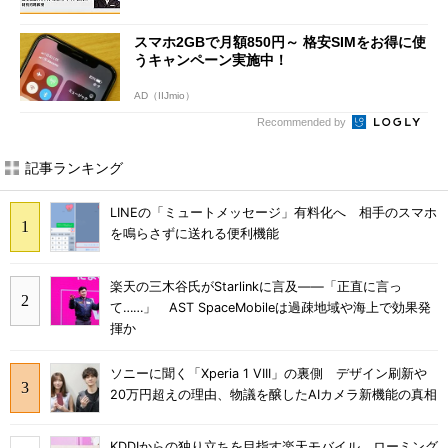
スマホ2GBで月額850円～ 格安SIMをお得に使
うキャンペーン実施中！
AD（IIJmio）
Recommended by
記事ランキング
LINEの「ミュートメッセージ」有料化へ 相手のスマホ
を鳴らさずに送れる便利機能
楽天の三木谷氏がStarlinkに言及――「正直に言っ
て……」 AST SpaceMobileは過疎地域や海上で効果発
揮か
ソニーに聞く「Xperia 1 VIII」の裏側 デザイン刷新や
20万円超えの理由、物議を醸したAIカメラ新機能の真相
KDDIからの独り立ちを目指す楽天モバイル、ローミング