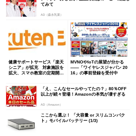
てみて
AD（森永乳業）
健康サポートサービス「楽天
MVNOやIoTの展望が分かる
シニア」が拡充 対象施設を
――「ワイヤレスジャパン 20
拡大、スマホ教室の定期開催
16」の事前登録を受付中
も
「え、こんなセールやってたの？」80％OFF
以上が続々登場！Amazonの本気が凄すぎる
AD（Amazon）
ここから選ぶ！ 「大容量 or スリムコンパク
ト」モバイルバッテリー (1/3)