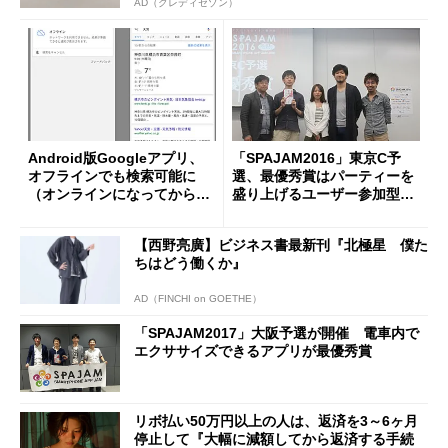
AD（クレディセゾン）
Android版Googleアプリ、
「SPAJAM2016」東京C予
オフラインでも検索可能に
選、最優秀賞はパーティーを
（オンラインになってから結
盛り上げるユーザー参加型ア
果表示）
プリ「Ohgirix!」
【西野亮廣】ビジネス書最新刊『北極星 僕た
ちはどう働くか』
AD（FINCHI on GOETHE）
「SPAJAM2017」大阪予選が開催 電車内で
エクササイズできるアプリが最優秀賞
リボ払い50万円以上の人は、返済を3～6ヶ月
停止して『大幅に減額してから返済する手続