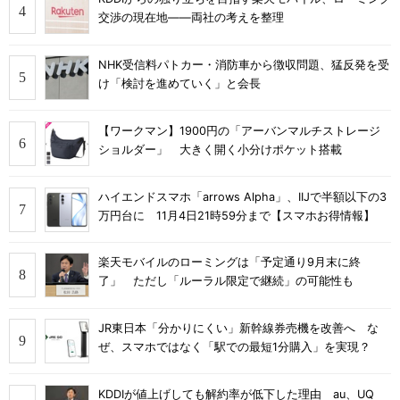
交渉の現在地――両社の考えを整理
NHK受信料パトカー・消防車から徴収問題、猛反発を受
け「検討を進めていく」と会長
【ワークマン】1900円の「アーバンマルチストレージ
ショルダー」 大きく開く小分けポケット搭載
ハイエンドスマホ「arrows Alpha」、IIJで半額以下の3
万円台に 11月4日21時59分まで【スマホお得情報】
楽天モバイルのローミングは「予定通り9月末に終
了」 ただし「ルーラル限定で継続」の可能性も
JR東日本「分かりにくい」新幹線券売機を改善へ な
ぜ、スマホではなく「駅での最短1分購入」を実現？
KDDIが値上げしても解約率が低下した理由 au、UQ