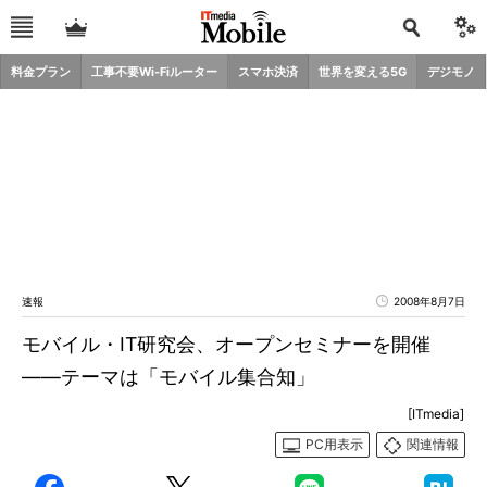
料金プラン
工事不要Wi-Fiルーター
スマホ決済
世界を変える5G
デジモノ
速報
2008年8月7日
モバイル・IT研究会、オープンセミナーを開催
――テーマは「モバイル集合知」
[ITmedia]
PC用表示
関連情報