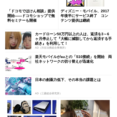
「ドコモでほけん相談」提供
ディズニー・モバイル、2017
開始――ドコモショップで無
年後半にサービス終了 コン
料セミナーも開催
テンツ提供は継続
カードローン50万円以上の人は、返済を3～6
ヶ月停止して『大幅に減額してから返済する手
続き』を利用して！
AD（渋谷法務総合事務所）
楽天モバイルがauとの「S10接続」を開始 両
社ネットワークの切り替えが迅速化
日本の創薬力低下、その本当の課題とは
AD（三菱総合研究所）