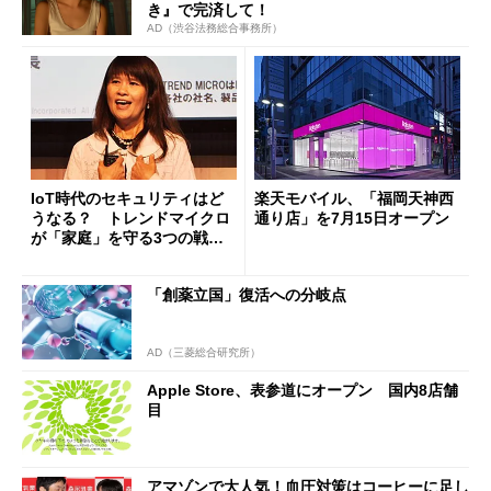
き』で完済して！
AD（渋谷法務総合事務所）
IoT時代のセキュリティはど
楽天モバイル、「福岡天神西
うなる？ トレンドマイクロ
通り店」を7月15日オープン
が「家庭」を守る3つの戦略
を発表
「創薬立国」復活への分岐点
AD（三菱総合研究所）
Apple Store、表参道にオープン 国内8店舗
目
アマゾンで大人気！血圧対策はコーヒーに足し