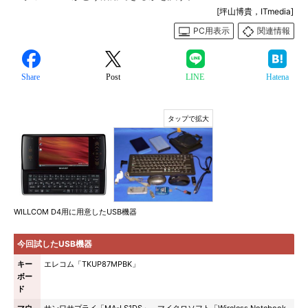
[坪山博貴，ITmedia]
PC用表示
関連情報
Share
Post
LINE
Hatena
WILLCOM D4用に用意したUSB機器
今回試したUSB機器
キー
エレコム「TKUP87MPBK」
ボー
ド