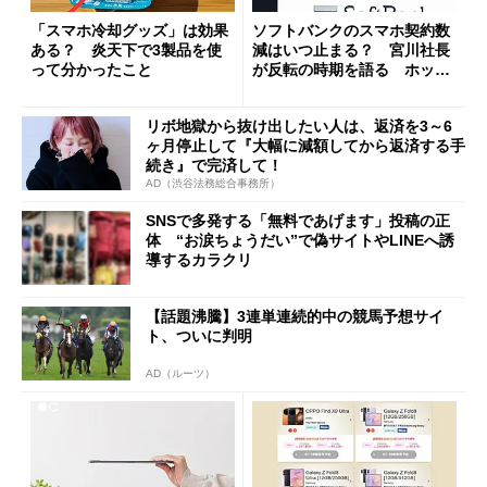
「スマホ冷却グッズ」は効果
ソフトバンクのスマホ契約数
ある？ 炎天下で3製品を使
減はいつ止まる？ 宮川社長
って分かったこと
が反転の時期を語る ホッピ
ング対策は「真剣にやりすぎ
た」
リボ地獄から抜け出したい人は、返済を3～6
ヶ月停止して『大幅に減額してから返済する手
続き』で完済して！
AD（渋谷法務総合事務所）
SNSで多発する「無料であげます」投稿の正
体 “お涙ちょうだい”で偽サイトやLINEへ誘
導するカラクリ
【話題沸騰】3連単連続的中の競馬予想サイ
ト、ついに判明
AD（ルーツ）