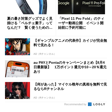
夏の暑さ対策グッズでよく見
「Pixel 11 Pro Fold」のティ
掛ける「ペルチェ素子」って
ーザー動画公開 イベント開
なんだ？ 賢く使うための注
始前に予約可能に
意点も
【ギャンブルアニメの代表作】カイジが完全無
料で見れる！
AD（Rチャンネル）
au PAYとPontaのキャンペーンまとめ【8月4
日最新版】 1万ポイント還元や10～20％還元
あり
【何があった】マイケル晩年の真相を無料で見
るならRチャンネル
AD（Rチャンネル）
Recommended by