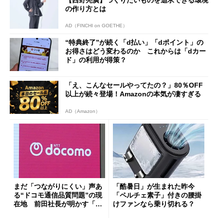
の作り方とは
AD（FINCHI on GOETHE）
“特典終了”が続く「d払い」「dポイント」の
お得さはどう変わるのか これからは「dカー
ド」の利用が得策？
「え、こんなセールやってたの？」80％OFF
以上が続々登場！Amazonの本気が凄すぎる
AD（Amazon）
まだ「つながりにくい」声あ
「酷暑日」が生まれた昨今
る“ドコモ通信品質問題”の現
「ペルチェ素子」付きの腰掛
在地 前田社長が明かす「道
けファンなら乗り切れる？
半ば」の詳細解説