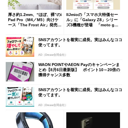
厚さ約1.2mm、“ほぼ、裸”のi
IIJmioの「スマホ大特価セー
Pad Pro（M4／M5）向けケ
ル」に「Galaxy Z8」シリー
ース「The Frost Air」発売
ズ3機種が登場 「moto g37
ケースフィニットから
j」や「OPPO Find X9 Ultr
a」も
SNSアカウントを着実に成長。実はみんなココ
使ってます。
AD（Dreaw合同会社）
WAON POINTやAEON Payのキャンペーンま
とめ【8月6日最新版】 ポイント10～20倍の
獲得チャンス多数
SNSアカウントを着実に成長。実はみんなココ
使ってます。
AD（Dreaw合同会社）