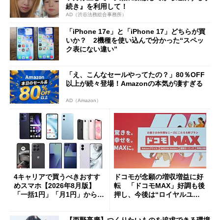
続き』を利用して！
AD（渋谷法務総合事務所）
「iPhone 17e」と「iPhone 17」どちらが買
いか？ 2機種を使い込んで分かった“スペッ
ク表にない違い”
「え、こんなセールやってたの？」80％OFF
以上が続々登場！Amazonの本気が凄すぎる
AD（Amazon）
4キャリアで買うべきおすす
ドコモが念願の増収増益に好
めスマホ【2026年8月版】
転 「ドコモMAX」好調も後
「一括1円」「月1円」からお
押し、今後は“ロイヤルユー
得なiPhone／Pixel／Galaxy
ザー”を重視
まで
【西野亮廣】つくりたいものを追求できる環境