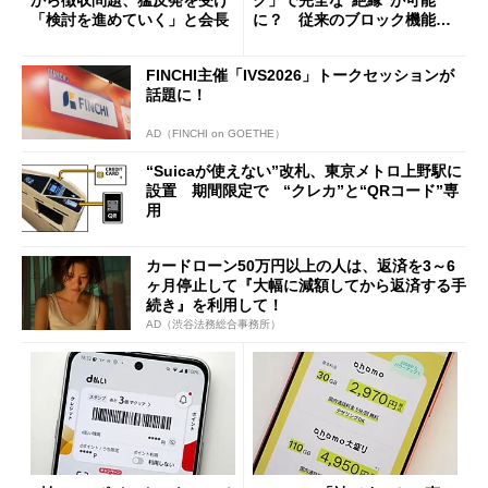
「検討を進めていく」と会長
に？ 従来のブロック機能と
の決定的な違い
FINCHI主催「IVS2026」トークセッションが
話題に！
AD（FINCHI on GOETHE）
“Suicaが使えない”改札、東京メトロ上野駅に
設置 期間限定で “クレカ”と“QRコード”専
用
カードローン50万円以上の人は、返済を3～6
ヶ月停止して『大幅に減額してから返済する手
続き』を利用して！
AD（渋谷法務総合事務所）