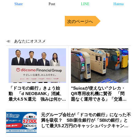
Share
Post
LINE
Hatena
次のページへ
あなたにオススメ
「ドコモの銀行」きょう始
“Suicaが使えない”クレカ・
動 「d NEOBANK」消滅、
QR専用改札機に賛否 「問
最大4.5％還元 強みは何か解
題なく運用できる」「交通系I
説
Cの方がスムーズ」
元グループ会社が「ドコモの銀行」になった不
満を吸収？ SBI新生銀行が「SBIの銀行」と
して最大5.2万円のキャッシュバックキャンペ
ーンを開催