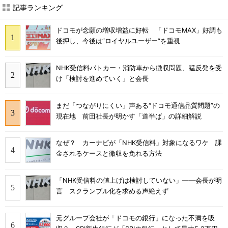
記事ランキング
ドコモが念願の増収増益に好転 「ドコモMAX」好調も
後押し、今後は“ロイヤルユーザー”を重視
NHK受信料パトカー・消防車から徴収問題、猛反発を受
け「検討を進めていく」と会長
まだ「つながりにくい」声ある“ドコモ通信品質問題”の
現在地 前田社長が明かす「道半ば」の詳細解説
なぜ？ カーナビが「NHK受信料」対象になるワケ 課
金されるケースと徴収を免れる方法
「NHK受信料の値上げは検討していない」――会長が明
言 スクランブル化を求める声絶えず
元グループ会社が「ドコモの銀行」になった不満を吸