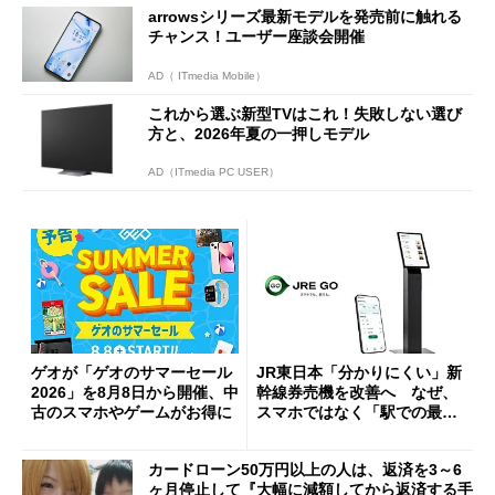
arrowsシリーズ最新モデルを発売前に触れる
チャンス！ユーザー座談会開催
AD（ ITmedia Mobile）
これから選ぶ新型TVはこれ！失敗しない選び
方と、2026年夏の一押しモデル
AD（ITmedia PC USER）
ゲオが「ゲオのサマーセール
JR東日本「分かりにくい」新
2026」を8月8日から開催、中
幹線券売機を改善へ なぜ、
古のスマホやゲームがお得に
スマホではなく「駅での最短
1分購入」を実現？
カードローン50万円以上の人は、返済を3～6
ヶ月停止して『大幅に減額してから返済する手