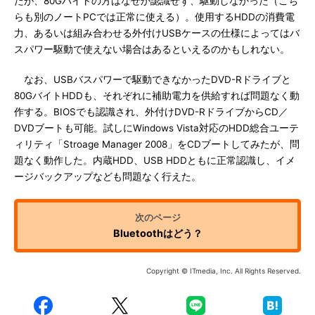
たが、80Gバイトの方はなぜか認識せず、駆動しなかった（こち
らも別のノートPCでは正常に使える）。使用するHDDの消費電
力、あるいは組み合わせる外付けUSBケースの仕様によってはバ
スパワー駆動で使えない場合はあるといえるのかもしれない。
なお、USBバスパワーで駆動できなかったDVD-Rドライブと
80GバイトHDDも、それぞれに補助電力を供給すれば問題なく動
作する。BIOSでも認識され、外付けDVD-RドライブからCD／
DVDブートも可能。試しにWindows Vista対応のHDD総合ユーテ
ィリティ「Stroage Manager 2008」をCDブートしてみたが、問
題なく動作した。内蔵HDD、USB HDDともに正常認識し、イメ
ージバックアップなども問題なく行えた。
Bluetoothはどう？
Copyright © ITmedia, Inc. All Rights Reserved.