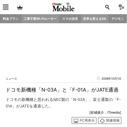
料金プラン
工事不要Wi-Fiルーター
スマホ決済
世界を変える5G
デジモノ
ニュース
2008年10月1日
ドコモ新機種「N-03A」と「F-01A」がJATE通過
ドコモの新機種と思われるNEC製の「N-03A」、富士通製の「F-
01A」がJATEを通過した。
[岩城俊介，ITmedia]
PC用表示
関連情報