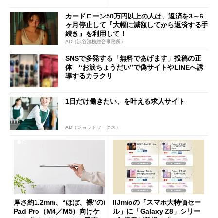
た」
カードローン50万円以上の人は、返済を3～6
ヶ月停止して『大幅に減額してから返済する手
続き』を利用して！
AD（渋谷法務総合事務所）
SNSで多発する「無料であげます」投稿の正
体 “お涙ちょうだい”で偽サイトやLINEへ誘
導するカラクリ
1日だけ働きたい、を叶える求人サイト
AD（ショットワークス）
厚さ約1.2mm、“ほぼ、裸”のi
IIJmioの「スマホ大特価セー
Pad Pro（M4／M5）向けケ
ル」に「Galaxy Z8」シリー