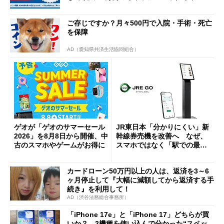
ーンを開催
ご存じですか？月々500円で入院・手術・死亡
を保障
AD（愛知県共済生活協同組合）
ゲオが「ゲオのサマーセール
JR東日本「分かりにくい」新
2026」を8月8日から開催、中
幹線券売機を改善へ なぜ、
古のスマホやゲームがお得に
スマホではなく「駅での最短
1分購入」を実現？
カードローン50万円以上の人は、返済を3～6
ヶ月停止して『大幅に減額してから返済する手
続き』を利用して！
AD（渋谷法務総合事務所）
「iPhone 17e」と「iPhone 17」どちらが買
いか？ 2機種を使い込んで分かった“スペッ