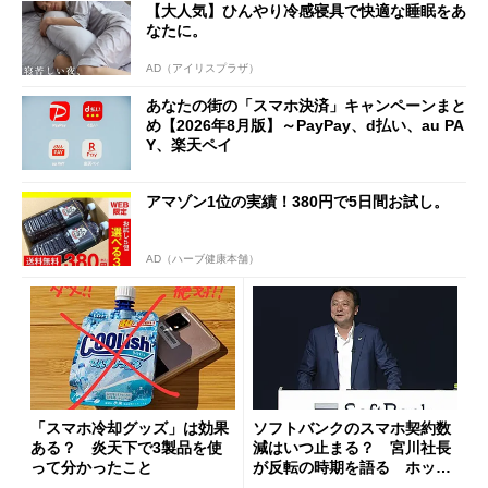
【大人気】ひんやり冷感寝具で快適な睡眠をあ
なたに。
AD（アイリスプラザ）
あなたの街の「スマホ決済」キャンペーンまと
め【2026年8月版】～PayPay、d払い、au PA
Y、楽天ペイ
アマゾン1位の実績！380円で5日間お試し。
AD（ハーブ健康本舗）
「スマホ冷却グッズ」は効果
ソフトバンクのスマホ契約数
ある？ 炎天下で3製品を使
減はいつ止まる？ 宮川社長
って分かったこと
が反転の時期を語る ホッピ
ング対策は「真剣にやりすぎ