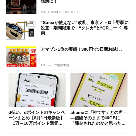
話題に！
AD（FINCHI on GOETHE）
“Suicaが使えない”改札、東京メトロ上野駅に
設置 期間限定で “クレカ”と“QRコード”専
用
アマゾン1位の実績！380円で5日間お試し。
AD（ハーブ健康本舗）
d払い、dポイントのキャンペ
ahamoに「神です」との声―
ーンまとめ【8月1日最新版】
―値段そのままで40GBに
1万～10万ポイント還元の
「課金されたのかと思った」
施策がめじろ押し
と戸惑いも