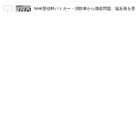
NHK受信料パトカー・消防車から徴収問題、猛反発を受
け「検討を進めていく」と会長
まだ「つながりにくい」声ある“ドコモ通信品質問題”の
現在地 前田社長が明かす「道半ば」の詳細解説
なぜ？ カーナビが「NHK受信料」対象になるワケ 課
金されるケースと徴収を免れる方法
「NHK受信料の値上げは検討していない」――会長が明
言 スクランブル化を求める声絶えず
元グループ会社が「ドコモの銀行」になった不満を吸
収？ SBI新生銀行が「SBIの銀行」として最大5.2万円
のキャッシュバックキャンペーンを開催
東海道・山陽・九州新幹線の「EXサービス」に複数のサ
ービス改訂 「ご利用票」のスマホ表示などを9月から