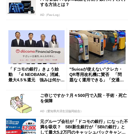
する方法とは？
AD（Fav-Log）
「ドコモの銀行」きょう始
“Suicaが使えない”クレカ・
動 「d NEOBANK」消滅、
QR専用改札機に賛否 「問
最大4.5％還元 強みは何か解
題なく運用できる」「交通系I
説
Cの方がスムーズ」
ご存じですか？月々500円で入院・手術・死亡
を保障
AD（愛知県共済生活協同組合）
元グループ会社が「ドコモの銀行」になった不
満を吸収？ SBI新生銀行が「SBIの銀行」と
して最大5.2万円のキャッシュバックキャンペ