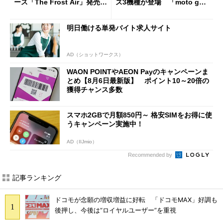
ース「The Frost Air」発売
ズ3機種が登場 「moto g37
ケースフィニットから
j」や「OPPO Find X9 Ultr
a」も
明日働ける単発バイト求人サイト
AD（ショットワークス）
WAON POINTやAEON Payのキャンペーンま
とめ【8月6日最新版】 ポイント10～20倍の
獲得チャンス多数
スマホ2GBで月額850円～ 格安SIMをお得に使
うキャンペーン実施中！
AD（IIJmio）
Recommended by
記事ランキング
ドコモが念願の増収増益に好転 「ドコモMAX」好調も
後押し、今後は“ロイヤルユーザー”を重視