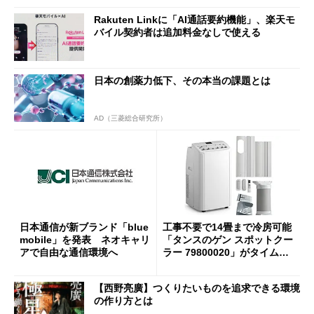
Rakuten Linkに「AI通話要約機能」、楽天モ
バイル契約者は追加料金なしで使える
日本の創薬力低下、その本当の課題とは
AD（三菱総合研究所）
日本通信が新ブランド「blue
工事不要で14畳まで冷房可能
mobile」を発表 ネオキャリ
「タンスのゲン スポットクー
アで自由な通信環境へ
ラー 79800020」がタイムセ
ールで10％オフの5万3999円
に
【西野亮廣】つくりたいものを追求できる環境
の作り方とは