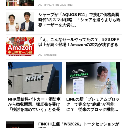
AD（FINCHI on GOETHE）
シャープが「AQUOS R11」で挑む“価格高騰
時代”のスマホ戦略 「シェアを追うよりも既
存ユーザーを大切に」
「え、こんなセールやってたの？」80％OFF
以上が続々登場！Amazonの本気が凄すぎる
AD（Amazon）
NHK受信料パトカー・消防車
LINEの新「プレミアムブロッ
から徴収問題、猛反発を受け
ク」で完全な“絶縁”が可能
「検討を進めていく」と会長
に？ 従来のブロック機能と
の決定的な違い
FINCHI主催「IVS2026」トークセッションが