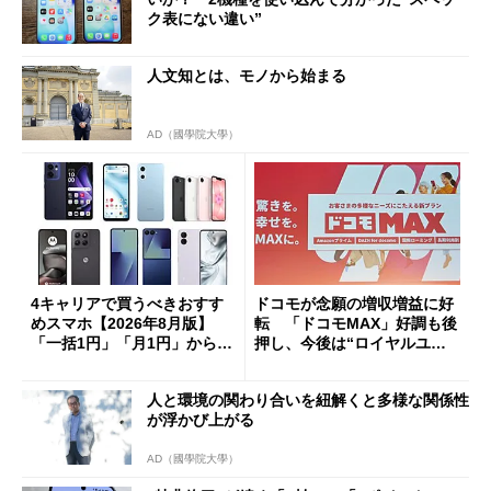
ク表にない違い”
人文知とは、モノから始まる
AD（國學院大學）
4キャリアで買うべきおすす
ドコモが念願の増収増益に好
めスマホ【2026年8月版】
転 「ドコモMAX」好調も後
「一括1円」「月1円」からお
押し、今後は“ロイヤルユー
得なiPhone／Pixel／Galaxy
ザー”を重視
まで
人と環境の関わり合いを紐解くと多様な関係性
が浮かび上がる
AD（國學院大學）