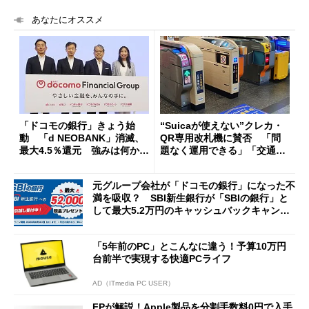
あなたにオススメ
「ドコモの銀行」きょう始
“Suicaが使えない”クレカ・
動 「d NEOBANK」消滅、
QR専用改札機に賛否 「問
最大4.5％還元 強みは何か解
題なく運用できる」「交通系I
説
Cの方がスムーズ」
元グループ会社が「ドコモの銀行」になった不
満を吸収？ SBI新生銀行が「SBIの銀行」と
して最大5.2万円のキャッシュバックキャンペ
ーンを開催
「5年前のPC」とこんなに違う！予算10万円
台前半で実現する快適PCライフ
AD（ITmedia PC USER）
FPが解説！Apple製品を分割手数料0円で入手