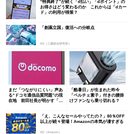
“特典終了”が続く「d払い」「dポイント」の
お得さはどう変わるのか これからは「dカー
ド」の利用が得策？
「創薬立国」復活への分岐点
AD（三菱総合研究所）
まだ「つながりにくい」声あ
「酷暑日」が生まれた昨今
る“ドコモ通信品質問題”の現
「ペルチェ素子」付きの腰掛
在地 前田社長が明かす「道
けファンなら乗り切れる？
半ば」の詳細解説
「え、こんなセールやってたの？」80％OFF
以上が続々登場！Amazonの本気が凄すぎる
AD（Amazon）