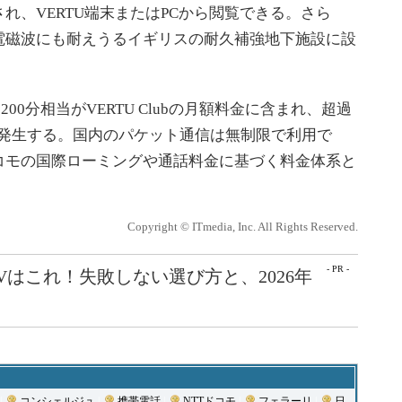
れ、VERTU端末またはPCから閲覧できる。さら
電磁波にも耐えうるイギリスの耐久補強地下施設に設
00分相当がVERTU Clubの月額料金に含まれ、超過
円が発生する。国内のパケット通信は無制限で利用で
コモの国際ローミングや通話料金に基づく料金体系と
Copyright © ITmedia, Inc. All Rights Reserved.
- PR -
Vはこれ！失敗しない選び方と、2026年
|
コンシェルジュ
|
携帯電話
|
NTTドコモ
|
フェラーリ
|
日