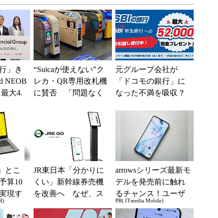
行」き
“Suicaが使えない”ク
元グループ会社が
 NEOB
レカ・QR専用改札機
「ドコモの銀行」に
最大4.
に賛否 「問題なく
なった不満を吸収？
みは何か
運用できる」「交通
SBI新生銀行が「S
系ICの方がスムー...
BIの銀行」として最
大5....
」とこ
JR東日本「分かりに
arrowsシリーズ最新モ
予算10
くい」新幹線券売機
デルを発売前に触れ
実現す
を改善へ なぜ、ス
るチャンス！ユーザ
R)
PR( ITmedia Mobile)
イフ
マホではなく「駅で
ー座談会開催
の最短1分購入」を実