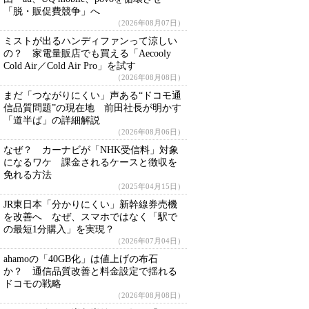
「脱・販促費競争」へ
（2026年08月07日）
ミストが出るハンディファンって涼しい
の？ 家電量販店でも買える「Aecooly
Cold Air／Cold Air Pro」を試す
（2026年08月08日）
まだ「つながりにくい」声ある“ドコモ通
信品質問題”の現在地 前田社長が明かす
「道半ば」の詳細解説
（2026年08月06日）
なぜ？ カーナビが「NHK受信料」対象
になるワケ 課金されるケースと徴収を
免れる方法
（2025年04月15日）
JR東日本「分かりにくい」新幹線券売機
を改善へ なぜ、スマホではなく「駅で
の最短1分購入」を実現？
（2026年07月04日）
ahamoの「40GB化」は値上げの布石
か？ 通信品質改善と料金設定で揺れる
ドコモの戦略
（2026年08月08日）