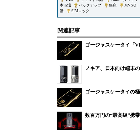
本市場
|
バックアップ
|
銀座
|
MVNO
|
話
|
SIMロック
関連記事
ゴージャスケータイ「V
ノキア、日本向け端末の販
ゴージャスケータイの極
数百万円の“最高級”携帯「