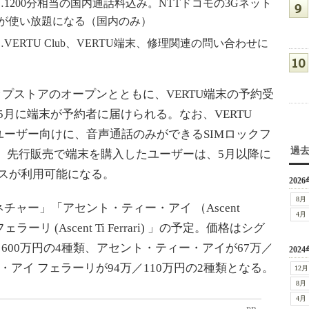
…1200分相当の国内通話料込み。NTTドコモの3Gネット
が使い放題になる（国内のみ）
VERTU Club、VERTU端末、修理関連の問い合わせに
シップストアのオープンとともに、VERTU端末の予約受
後の5月に端末が予約者に届けられる。なお、VERTU
るユーザー向けに、音声通話のみができるSIMロックフ
過
。先行販売で端末を購入したユーザーは、5月以降に
ービスが利用可能になる。
2026
8月
ャー」「アセント・ティー・アイ （Ascent
4月
リ (Ascent Ti Ferrari) 」の予定。価格はシグ
万／600万円の4種類、アセント・ティー・アイが67万／
2024
・アイ フェラーリが94万／110万円の2種類となる。
12月
8月
4月