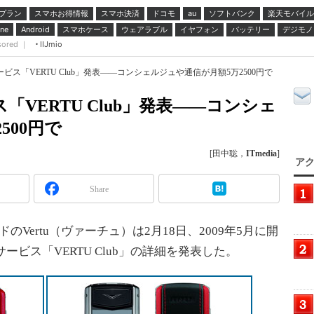
プラン
スマホお得情報
スマホ決済
ドコモ
ソフトバンク
楽天モバイル
au
スマホケース
ウェアラブル
イヤフォン
バッテリー
デジモノ
ne
Android
sored ｜
IIJmio
ービス「VERTU Club」発表――コンシェルジュや通信が月額5万2500円で
「VERTU Club」発表――コンシェ
500円で
[田中聡，
ITmedia
]
アク
Share
のVertu（ヴァーチュ）は2月18日、2009年5月に開
ービス「VERTU Club」の詳細を発表した。