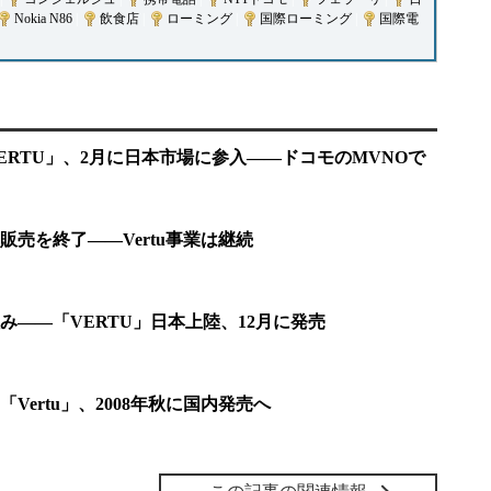
Nokia N86
|
飲食店
|
ローミング
|
国際ローミング
|
国際電
ERTU」、2月に日本市場に参入――ドコモのMVNOで
売を終了――Vertu事業は継続
み――「VERTU」日本上陸、12月に発売
Vertu」、2008年秋に国内発売へ