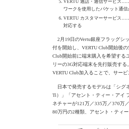
VERTU 通話・通信サービス…
ワークを使用したパケット通信
VERTU カスタマーサービス……
対応する
2月19日のVertu銀座フラッグ
付を開始し、VERTU Club開始
Club開始前に端末購入を希望す
リーの3G対応端末を先行販売する
VERTU Club加入ることで、サ
日本で発売するモデルは「シグネチ
Ti）」「アセント・ティー・アイ フェラー
ネチャーが121万／335万／370
80万円の2種類、アセント・ティー