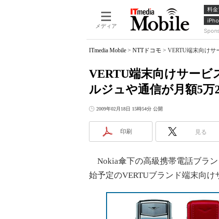
料金
iPho
メディア
Spon
ITmedia Mobile
>
NTTドコモ
>
VERTU端末向けサ
VERTU端末向けサービス
ルジュや通信が月額5万2
2009年02月18日 15時54分 公開
印刷
見る
Nokia傘下の高級携帯電話ブランド
始予定のVERTUブランド端末向けサ