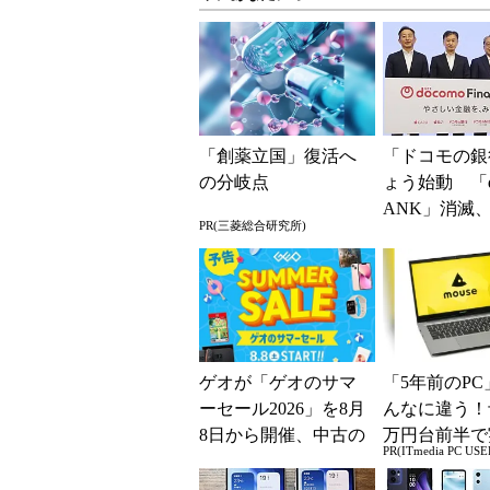
「創薬立国」復活へ
「ドコモの銀
の分岐点
ょう始動 「d
ANK」消滅、
PR(三菱総合研究所)
5％還元 強
解説
ゲオが「ゲオのサマ
「5年前のPC
ーセール2026」を8月
んなに違う！
8日から開催、中古の
万円台前半で
PR(ITmedia PC USE
スマホやゲームがお
る快適PCラ
得に