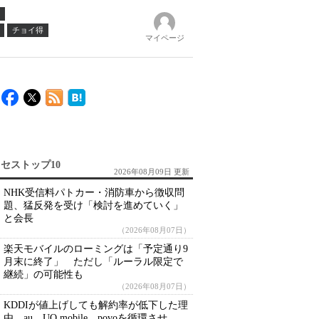
チョイ得
マイページ
セストップ10
2026年08月09日 更新
NHK受信料パトカー・消防車から徴収問
題、猛反発を受け「検討を進めていく」
と会長
（2026年08月07日）
楽天モバイルのローミングは「予定通り9
月末に終了」 ただし「ルーラル限定で
継続」の可能性も
（2026年08月07日）
KDDIが値上げしても解約率が低下した理
由 au、UQ mobile、povoを循環させ