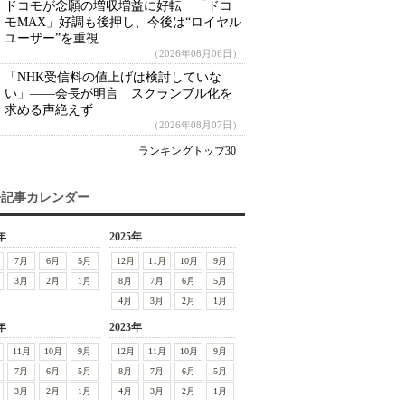
ドコモが念願の増収増益に好転 「ドコ
モMAX」好調も後押し、今後は“ロイヤル
ユーザー”を重視
（2026年08月06日）
「NHK受信料の値上げは検討していな
い」――会長が明言 スクランブル化を
求める声絶えず
（2026年08月07日）
ランキングトップ30
去記事カレンダー
年
2025年
7月
6月
5月
12月
11月
10月
9月
3月
2月
1月
8月
7月
6月
5月
4月
3月
2月
1月
年
2023年
11月
10月
9月
12月
11月
10月
9月
7月
6月
5月
8月
7月
6月
5月
3月
2月
1月
4月
3月
2月
1月