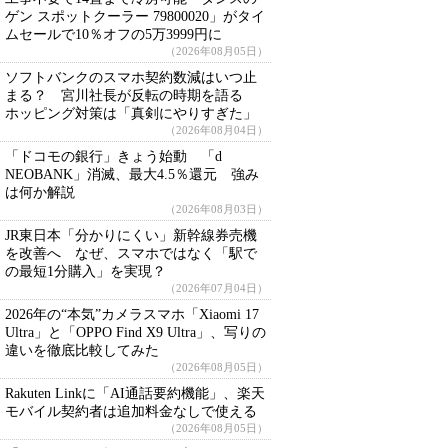
ゲン スポットクーラー 79800020」がタイ
ムセールで10％オフの5万3999円に
（2026年08月05日）
ソフトバンクのスマホ契約数減はいつ止
まる？ 宮川社長が反転の時期を語る
ホッピング対策は「真剣にやりすぎた」
（2026年08月04日）
「ドコモの銀行」きょう始動 「d
NEOBANK」消滅、最大4.5％還元 強み
は何か解説
（2026年08月03日）
JR東日本「分かりにくい」新幹線券売機
を改善へ なぜ、スマホではなく「駅で
の最短1分購入」を実現？
（2026年07月04日）
2026年の“本気”カメラスマホ「Xiaomi 17
Ultra」と「OPPO Find X9 Ultra」、写りの
違いを徹底比較してみた
（2026年08月05日）
Rakuten Linkに「AI通話要約機能」、楽天
モバイル契約者は追加料金なしで使える
（2026年08月05日）