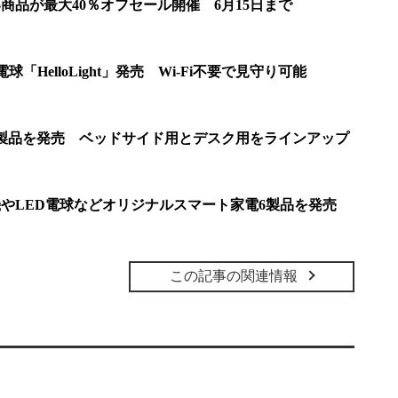
16商品が最大40％オフセール開催 6月15日まで
T電球「HelloLight」発売 Wi-Fi不要で見守り可能
明2製品を発売 ベッドサイド用とデスク用をラインアップ
除機やLED電球などオリジナルスマート家電6製品を発売
この記事の関連情報