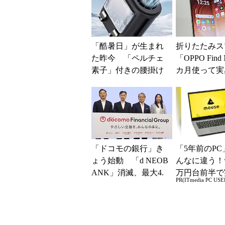
「酷暑日」が生まれ
折りたたみス
た昨今 「ペルチェ
「OPPO Find
素子」付きの腰掛け
カ月使って実
ファンなら乗り切れ
た“真価” 
る？
ライベートで大
「ドコモの銀行」き
「5年前のPC
ょう始動 「d NEOB
んなに違う！
ANK」消滅、最大4.
万円台前半で
PR(ITmedia PC USE
5％還元 強みは何か
る快適PCラ
解説