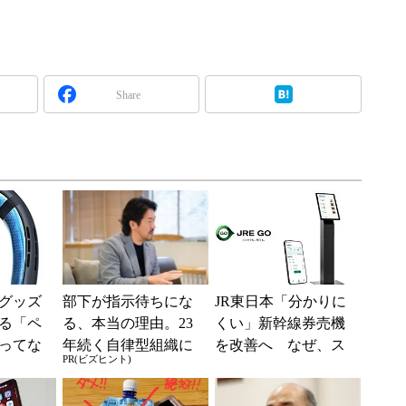
Share
グッズ
部下が指示待ちにな
JR東日本「分かりに
る「ペ
る、本当の理由。23
くい」新幹線券売機
ってな
年続く自律型組織に
を改善へ なぜ、ス
PR(ビズヒント)
使うた
共通する「3つの要
マホではなく「駅で
素」
の最短1分購入」を実