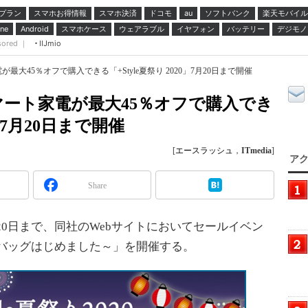
プラン
スマホお得情報
スマホ決済
ドコモ
ソフトバンク
楽天モバイル
au
スマホケース
ウェアラブル
イヤフォン
バッテリー
デジモノ
ne
Android
sored ｜
IIJmio
大45％オフで購入できる「+Style夏祭り 2020」7月20日まで開催
ート家電が最大45％オフで購入でき
0」7月20日まで開催
[
エースラッシュ
，
ITmedia
]
アク
Share
月20日まで、同社のWebサイトにおいてセールイベン
ラッキーバッグはじめました～」を開催する。