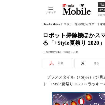
料金
iPho
メディア
Spon
ITmedia Mobile
>
ロボット掃除機ほかスマート家電が最
ロボット掃除機ほかスマ
る「+Style夏祭り 202
2020年07月14日 19時42分 公開
印刷
見る
プラススタイル（+Style）は7
ト「+Style夏祭り 2020 ～