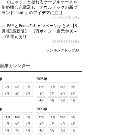
「くにゃっ」と握れるケーブルケースや
斜め挿し充電器も オウルテックの新ブ
ランド「soft」のアイデアに注目
（2026年08月05日）
au PAYとPontaのキャンペーンまとめ【8
月4日最新版】 1万ポイント還元や10～
20％還元あり
（2026年08月04日）
ランキングトップ30
去記事カレンダー
年
2025年
7月
6月
5月
12月
11月
10月
9月
3月
2月
1月
8月
7月
6月
5月
4月
3月
2月
1月
年
2023年
11月
10月
9月
12月
11月
10月
9月
7月
6月
5月
8月
7月
6月
5月
3月
2月
1月
4月
3月
2月
1月