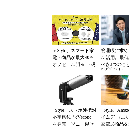
＋Style、スマート家
管理職に求め
電16商品が最大40％
AI活用。最
オフセール開催 6月
べき3つのこ
PR(ビズヒント)
15日まで
Gな自己認識
+Style、スマホ連携対
+Style、Ama
応望遠鏡「eVscope」
イムデーにス
を発売 ソニー製セ
家電18商品を