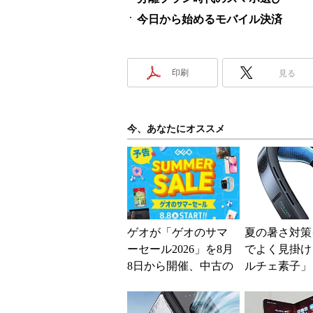
今日から始めるモバイル決済
印刷
見る
今、あなたにオススメ
ゲオが「ゲオのサマ
夏の暑さ対策
ーセール2026」を8月
でよく見掛け
8日から開催、中古の
ルチェ素子」
スマホやゲームがお
んだ？ 賢く
得に
めの注意点も