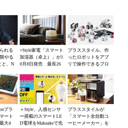
られる
+Style家電「スマート
プラススタイル、作
低限やる
加湿器（卓上）」が1
ったロボットをアプ
とと、N
0月8日発売 最長26
リで操作できるブロ
時間加湿可能
ック玩具「MAUNZ
I」発売
zonプラ
＋Style、人感センサ
プラススタイルが
マート
ー搭載のスマートLE
「スマート全自動コ
最大4
D電球をMakuakeで先
ーヒーメーカー」を