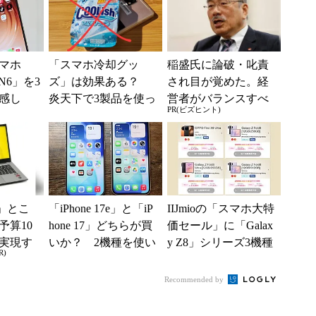
現？
マホ
「スマホ冷却グッ
稲盛氏に論破・叱責
 N6」を3
ズ」は効果ある？
され目が覚めた。経
感し
炎天下で3製品を使っ
営者がバランスすべ
PR(ビズヒント)
仕事とプ
て分かったこと
き2つの背反
活...
」とこ
「iPhone 17e」と「iP
IIJmioの「スマホ大特
予算10
hone 17」どちらが買
価セール」に「Galax
実現す
いか？ 2機種を使い
y Z8」シリーズ3機種
R)
イフ
込んで分かった“スペ
が登場 「moto g37...
ッ...
Recommended by