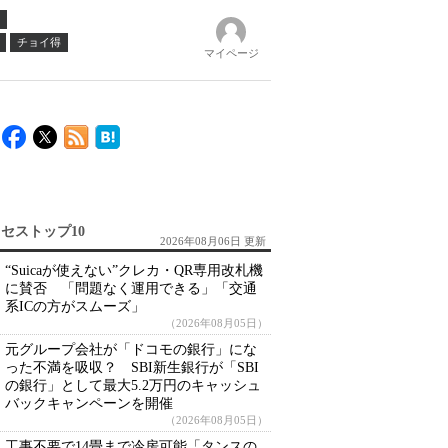
チョイ得
マイページ
セストップ10
2026年08月06日 更新
“Suicaが使えない”クレカ・QR専用改札機
に賛否 「問題なく運用できる」「交通
系ICの方がスムーズ」
（2026年08月05日）
元グループ会社が「ドコモの銀行」にな
った不満を吸収？ SBI新生銀行が「SBI
の銀行」として最大5.2万円のキャッシュ
バックキャンペーンを開催
（2026年08月05日）
工事不要で14畳まで冷房可能「タンスの