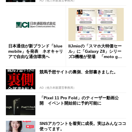
AD（他力本願運営事務局）
日本通信が新ブランド「blue
IIJmioの「スマホ大特価セー
mobile」を発表 ネオキャリ
ル」に「Galaxy Z8」シリー
アで自由な通信環境へ
ズ3機種が登場 「moto g37
j」や「OPPO Find X9 Ultr
a」も
競馬予想サイトの裏側、全部書きました。
AD（他力本願運営事務局）
「Pixel 11 Pro Fold」のティーザー動画公
開 イベント開始前に予約可能に
SNSアカウントを着実に成長。実はみんなココ
使ってます。