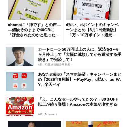
ahamoに「神です」との声―
d払い、dポイントのキャンペ
―値段そのままで40GBに
ーンまとめ【8月1日最新版】
「課金されたのかと思った」
1万～10万ポイント還元の
と戸惑いも
施策がめじろ押し
カードローン50万円以上の人は、返済を3～6
ヶ月停止して『大幅に減額してから返済する手
続き』で完済して！
AD（渋谷法務総合事務所）
あなたの街の「スマホ決済」キャンペーンまと
め【2026年8月版】～PayPay、d払い、au PA
Y、楽天ペイ
「え、こんなセールやってたの？」80％OFF
以上が続々登場！Amazonの本気が凄すぎる
AD（Amazon）