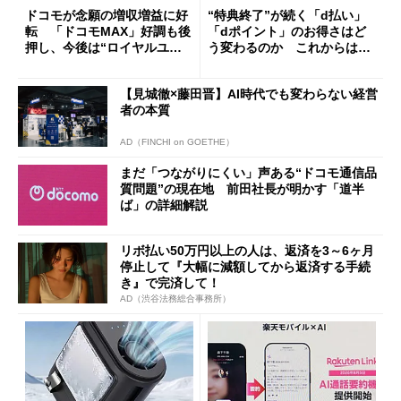
ドコモが念願の増収増益に好
“特典終了”が続く「d払い」
転 「ドコモMAX」好調も後
「dポイント」のお得さはど
押し、今後は“ロイヤルユー
う変わるのか これからは
ザー”を重視
「dカード」の利用が得策？
【見城徹×藤田晋】AI時代でも変わらない経営
者の本質
AD（FINCHI on GOETHE）
まだ「つながりにくい」声ある“ドコモ通信品
質問題”の現在地 前田社長が明かす「道半
ば」の詳細解説
リボ払い50万円以上の人は、返済を3～6ヶ月
停止して『大幅に減額してから返済する手続
き』で完済して！
AD（渋谷法務総合事務所）