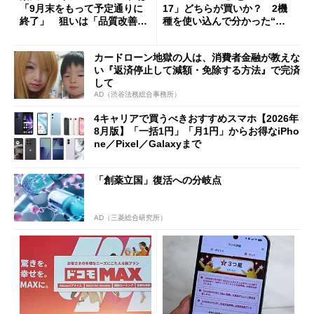
「9月末をもって予定通りに
17」どちらが買いか？ 2機
終了」 狙いは「品質改善」
種を使い込んで分かった“ス
ただし「ルーラル限定で期
ペック表にない違い”
限を切った新契約」の可能性
カードローン地獄の人は、消費者金融が教えな
も
い『返済停止して減額・免除する方法』で完済
して
AD（渋谷法務総合事務所）
4キャリアで買うべきおすすめスマホ【2026年
8月版】「一括1円」「月1円」からお得なiPho
ne／Pixel／Galaxyまで
「創薬立国」復活への分岐点
AD（三菱総合研究所）