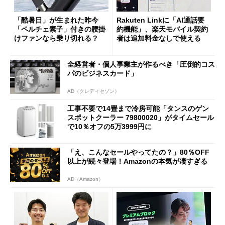
「酷暑日」が生まれた昨今
Rakuten Linkに「AI通話要
「ペルチェ素子」付きの腰掛
約機能」、楽天モバイル契約
けファンなら乗り切れる？
者は追加料金なしで使える
全経営者・個人事業主が作るべき「圧倒的コス
パのビジネスカード」
AD（クレディセゾン）
工事不要で14畳まで冷房可能「タンスのゲン
スポットクーラー 79800020」がタイムセール
で10％オフの5万3999円に
「え、こんなセールやってたの？」80％OFF
以上が続々登場！Amazonの本気が凄すぎる
AD（Amazon）