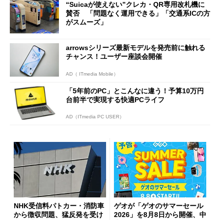
“Suicaが使えない”クレカ・QR専用改札機に
開催
賛否 「問題なく運用できる」「交通系ICの方
がスムーズ」
arrowsシリーズ最新モデルを発売前に触れる
チャンス！ユーザー座談会開催
AD（ ITmedia Mobile）
「5年前のPC」とこんなに違う！予算10万円
台前半で実現する快適PCライフ
AD（ITmedia PC USER）
NHK受信料パトカー・消防車
ゲオが「ゲオのサマーセール
から徴収問題、猛反発を受け
2026」を8月8日から開催、中