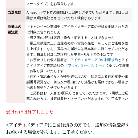
メールタイプ）をお送りします。
当選無効
Amazonギフト券の開封は7日以内とさせていただきます。8日目以
降は当選は無効とさせていただく場合があります。
応募上の
・キャンペーン期間中にアイティメディアIDの登録を削除された方
諸注意
は対象に含まれません
・当選者の権利は譲渡・換金・変更することはできません
・厳正な抽選の上、当選者の方へ賞品を発送、もしくはご連絡を差
し上げます。なお、賞品のお届け先は日本国内に限らせていただき
ます。抽選と発送は2021年5月中旬～6月下旬の予定です
・お預かりした個人情報は、
アイティメディアIDの利用規約
とアイ
ティメディア株式会社の
「プライバシーポリシー」
に基づいて厳重
にお取り扱いいたします
・住所・電話番号などが不明確な場合や、転居による住所変更や電
話番号変更など、何らかの理由により賞品がお届けできない場合は
当選を無効とさせていただきます
・ご応募はお一人さま1回限りとさせていただきます。2回以上ご応
募された方は、抽選対象外とさせていただきますのでご了承下さい
受け付けは終了しました。
※アイティメディアIDにご登録済みの方でも、追加の情報登録を
お願いする場合があります。ご了承ください。