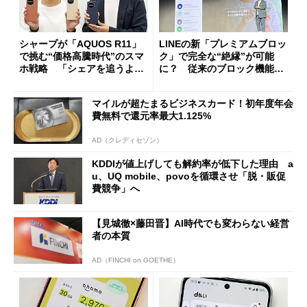
シャープが「AQUOS R11」
LINEの新「プレミアムブロッ
で挑む“価格高騰時代”のスマ
ク」で完全な“絶縁”が可能
ホ戦略 「シェアを追うより
に？ 従来のブロック機能と
も既存ユーザーを大切に」
の決定的な違い
マイルが超たまるビジネスカード！初年度年会
費無料で還元率最大1.125%
AD（クレディセゾン）
KDDIが値上げしても解約率が低下した理由 a
u、UQ mobile、povoを循環させ「脱・販促
費競争」へ
【見城徹×藤田晋】AI時代でも変わらない経営
者の本質
AD（FINCHI on GOETHE）