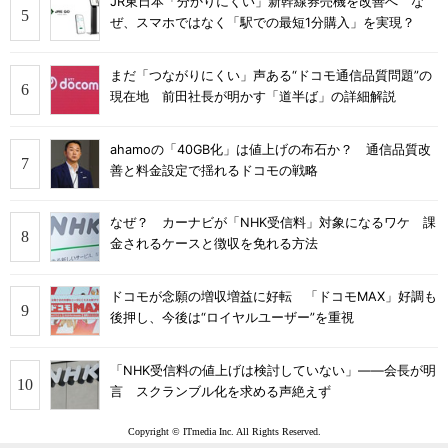
JR東日本「分かりにくい」新幹線券売機を改善へ な
ぜ、スマホではなく「駅での最短1分購入」を実現？
まだ「つながりにくい」声ある“ドコモ通信品質問題”の
現在地 前田社長が明かす「道半ば」の詳細解説
ahamoの「40GB化」は値上げの布石か？ 通信品質改
善と料金設定で揺れるドコモの戦略
なぜ？ カーナビが「NHK受信料」対象になるワケ 課
金されるケースと徴収を免れる方法
ドコモが念願の増収増益に好転 「ドコモMAX」好調も
後押し、今後は“ロイヤルユーザー”を重視
「NHK受信料の値上げは検討していない」――会長が明
言 スクランブル化を求める声絶えず
Copyright © ITmedia Inc. All Rights Reserved.