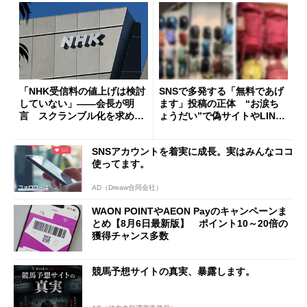
「NHK受信料の値上げは検討
SNSで多発する「無料であげ
していない」――会長が明
ます」投稿の正体 “お涙ち
言 スクランブル化を求める
ょうだい”で偽サイトやLINE
声絶えず
へ誘導するカラクリ
SNSアカウントを着実に成長。実はみんなココ
使ってます。
AD（Dreaw合同会社）
WAON POINTやAEON Payのキャンペーンま
とめ【8月6日最新版】 ポイント10～20倍の
獲得チャンス多数
競馬予想サイトの真実、暴露します。