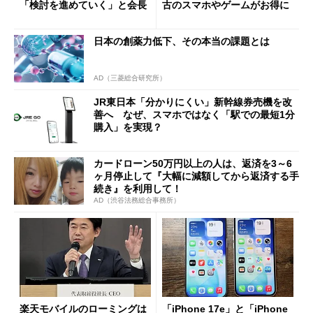
「検討を進めていく」と会長
古のスマホやゲームがお得に
日本の創薬力低下、その本当の課題とは
AD（三菱総合研究所）
JR東日本「分かりにくい」新幹線券売機を改
善へ なぜ、スマホではなく「駅での最短1分
購入」を実現？
カードローン50万円以上の人は、返済を3～6
ヶ月停止して『大幅に減額してから返済する手
続き』を利用して！
AD（渋谷法務総合事務所）
楽天モバイルのローミングは
「iPhone 17e」と「iPhone