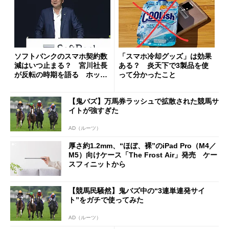
ソフトバンクのスマホ契約数
「スマホ冷却グッズ」は効果
減はいつ止まる？ 宮川社長
ある？ 炎天下で3製品を使
が反転の時期を語る ホッピ
って分かったこと
ング対策は「真剣にやりすぎ
た」
【鬼バズ】万馬券ラッシュで拡散された競馬サ
イトが強すぎた
AD（ルーツ）
厚さ約1.2mm、“ほぼ、裸”のiPad Pro（M4／
M5）向けケース「The Frost Air」発売 ケー
スフィニットから
【競馬民騒然】鬼バズ中の“3連単連発サイ
ト”をガチで使ってみた
AD（ルーツ）