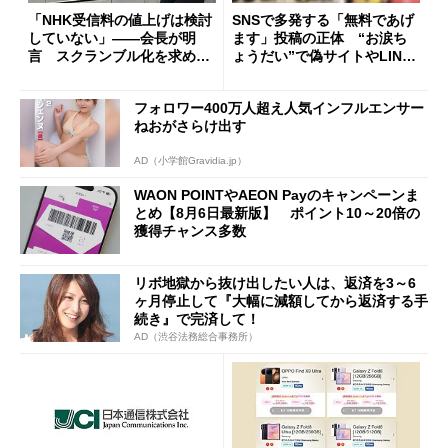
「NHK受信料の値上げは検討
SNSで多発する「無料であげ
していない」――会長が明
ます」投稿の正体 “お涙ち
言 スクランブル化を求める
ょうだい”で偽サイトやLINE
声絶えず
へ誘導するカラクリ
フォロワー400万人超え人気インフルエンサー
ねおがさらけ出す
AD（小学館Gravidia.jp）
WAON POINTやAEON Payのキャンペーンま
とめ【8月6日最新版】 ポイント10～20倍の
獲得チャンス多数
リボ地獄から抜け出したい人は、返済を3～6
ヶ月停止して『大幅に減額してから返済する手
続き』で完済して！
AD（渋谷法務総合事務所）