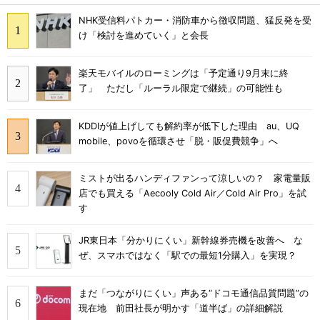
NHK受信料パトカー・消防車から徴収問題、猛反発を受
け「検討を進めていく」と会長
楽天モバイルのローミングは「予定通り9月末に終
了」 ただし「ルーラル限定で継続」の可能性も
KDDIが値上げしても解約率が低下した理由 au、UQ
mobile、povoを循環させ「脱・販促費競争」へ
ミストが出るハンディファンって涼しいの？ 家電量販
店でも買える「Aecooly Cold Air／Cold Air Pro」を試
す
JR東日本「分かりにくい」新幹線券売機を改善へ な
ぜ、スマホではなく「駅での最短1分購入」を実現？
まだ「つながりにくい」声ある“ドコモ通信品質問題”の
現在地 前田社長が明かす「道半ば」の詳細解説