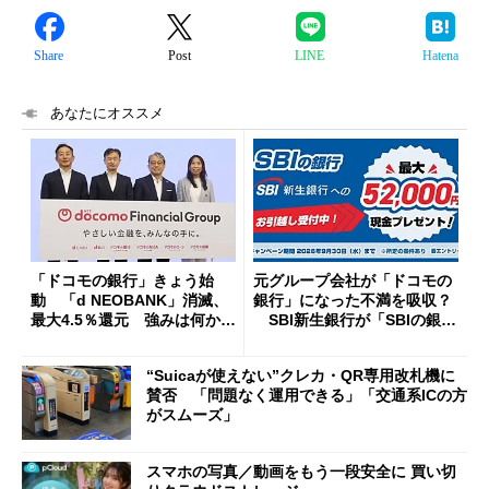
Share
Post
LINE
Hatena
あなたにオススメ
「ドコモの銀行」きょう始
元グループ会社が「ドコモの
動 「d NEOBANK」消滅、
銀行」になった不満を吸収？
最大4.5％還元 強みは何か解
SBI新生銀行が「SBIの銀
説
行」として最大5.2万円のキャ
ッシュバックキャンペーンを
“Suicaが使えない”クレカ・QR専用改札機に
開催
賛否 「問題なく運用できる」「交通系ICの方
がスムーズ」
スマホの写真／動画をもう一段安全に 買い切