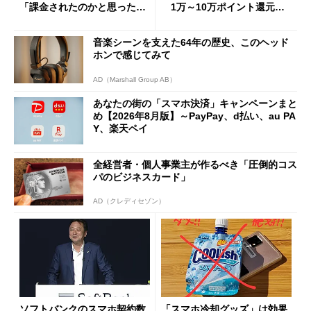
「課金されたのかと思った」
1万～10万ポイント還元の
と戸惑いも
施策がめじろ押し
音楽シーンを支えた64年の歴史、このヘッド
ホンで感じてみて
AD（Marshall Group AB）
あなたの街の「スマホ決済」キャンペーンまと
め【2026年8月版】～PayPay、d払い、au PA
Y、楽天ペイ
全経営者・個人事業主が作るべき「圧倒的コス
パのビジネスカード」
AD（クレディセゾン）
ソフトバンクのスマホ契約数
「スマホ冷却グッズ」は効果