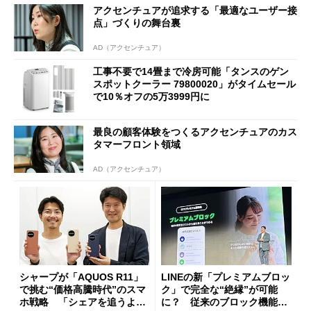
アクセンチュアが追求する「最適なユーザー接
点」づくりの舞台裏
AD（アクセンチュア）
工事不要で14畳まで冷房可能「タンスのゲン
スポットクーラー 79800020」がタイムセール
で10％オフの5万3999円に
最良の顧客体験をつくるアクセンチュアのカス
タマーフロント領域
AD（アクセンチュア）
シャープが「AQUOS R11」
LINEの新「プレミアムブロッ
で挑む“価格高騰時代”のスマ
ク」で完全な“絶縁”が可能
ホ戦略 「シェアを追うより
に？ 従来のブロック機能と