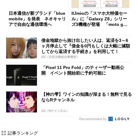
日本通信が新ブランド「blue
IIJmioの「スマホ大特価セー
mobile」を発表 ネオキャリ
ル」に「Galaxy Z8」シリー
アで自由な通信環境へ
ズ3機種が登場 「moto g37
j」や「OPPO Find X9 Ultr
a」も
借金地獄から抜け出したい人は、返済を3～6
ヶ月停止して『借金を0円もしくは大幅に減額
してから返済する手続き』を利用して！
AD（渋谷法務総合事務所）
「Pixel 11 Pro Fold」のティーザー動画公
開 イベント開始前に予約可能に
【神の雫】ワインの知識が深まる！無料で見る
ならRチャンネル
AD（Rチャンネル）
Recommended by
記事ランキング