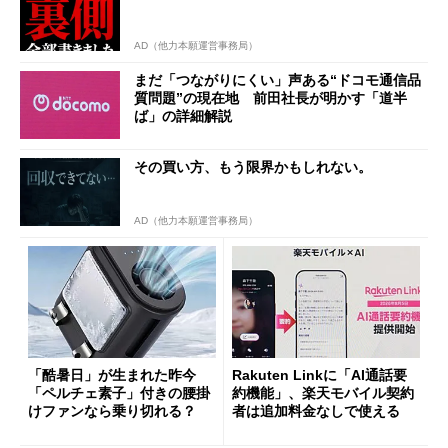
AD（他力本願運営事務局）
まだ「つながりにくい」声ある“ドコモ通信品
質問題”の現在地 前田社長が明かす「道半
ば」の詳細解説
その買い方、もう限界かもしれない。
AD（他力本願運営事務局）
「酷暑日」が生まれた昨今
Rakuten Linkに「AI通話要
「ペルチェ素子」付きの腰掛
約機能」、楽天モバイル契約
けファンなら乗り切れる？
者は追加料金なしで使える