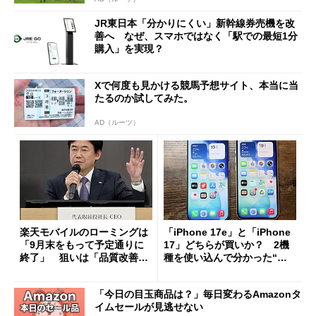
JR東日本「分かりにくい」新幹線券売機を改
善へ なぜ、スマホではなく「駅での最短1分
購入」を実現？
Xで何度も見かける競馬予想サイト、本当に当
たるのか試してみた。
AD（ルーツ）
楽天モバイルのローミングは
「iPhone 17e」と「iPhone
「9月末をもって予定通りに
17」どちらが買いか？ 2機
終了」 狙いは「品質改善」
種を使い込んで分かった“ス
ただし「ルーラル限定で期
ペック表にない違い”
限を切った新契約」の可能性
「今日の目玉商品は？」毎日変わるAmazonタ
も
イムセールが見逃せない