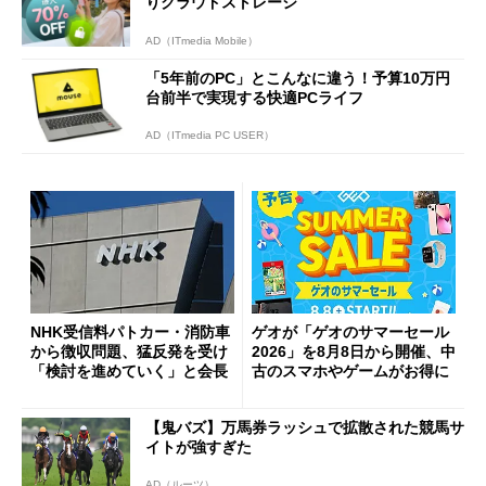
りクラウドストレージ
AD（ITmedia Mobile）
「5年前のPC」とこんなに違う！予算10万円
台前半で実現する快適PCライフ
AD（ITmedia PC USER）
NHK受信料パトカー・消防車
ゲオが「ゲオのサマーセール
から徴収問題、猛反発を受け
2026」を8月8日から開催、中
「検討を進めていく」と会長
古のスマホやゲームがお得に
【鬼バズ】万馬券ラッシュで拡散された競馬サ
イトが強すぎた
AD（ルーツ）