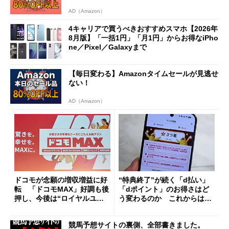
AD（Amazon）
4キャリアで買うべきおすすめスマホ【2026年
8月版】「一括1円」「月1円」からお得なiPho
ne／Pixel／Galaxyまで
【毎日変わる】Amazonタイムセールが見逃せ
ない！
AD（Amazon）
ドコモが念願の増収増益に好
“特典終了”が続く「d払い」
転 「ドコモMAX」好調も後
「dポイント」のお得さはど
押し、今後は“ロイヤルユー
う変わるのか これからは
ザー”を重視
「dカード」の利用が得策？
競馬予想サイトの裏側、全部書きました。