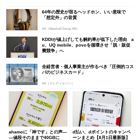
も既存ユーザーを大切に」
の決定的な違い
64年の歴史が宿るヘッドホン、いい意味で
「想定外」の音質
AD（Marshall Group AB）
KDDIが値上げしても解約率が低下した理由 a
u、UQ mobile、povoを循環させ「脱・販促
費競争」へ
全経営者・個人事業主が作るべき「圧倒的コス
パのビジネスカード」
AD（クレディセゾン）
ahamoに「神です」との声―
d払い、dポイントのキャンペ
―値段そのままで40GBに
ーンまとめ【8月1日最新版】