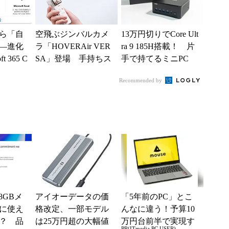
ら「自
空飛ぶジンバルカメ
13万円切りでCore Ult
―進化
ラ「HOVERAir VER
ra 9 185H搭載！ 片
t 365 C
SA」登場 手持ちス
手で持てるミニPC
新機能とエ
タイルからカメラド
「GEEKOM IT13...
Recommended by
ローンに合体変形
は8GBメ
アイオーデータの価
「5年前のPC」とこ
に使え
格改定、一部モデル
んなに違う！予算10
？ 品
は25万円超の大幅値
万円台前半で実現す
PR(ITmedia PC USER)