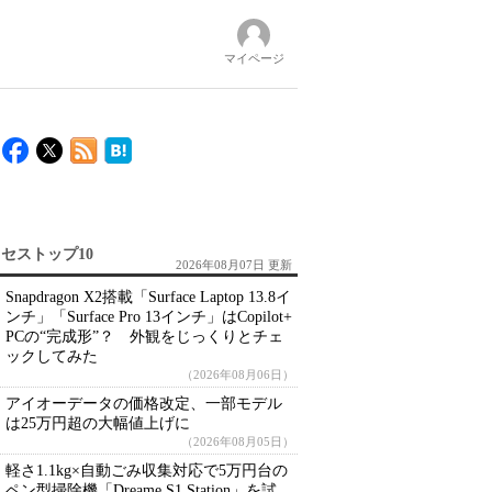
マイページ
セストップ10
2026年08月07日 更新
Snapdragon X2搭載「Surface Laptop 13.8イ
ンチ」「Surface Pro 13インチ」はCopilot+
PCの“完成形”？ 外観をじっくりとチェ
ックしてみた
（2026年08月06日）
アイオーデータの価格改定、一部モデル
は25万円超の大幅値上げに
（2026年08月05日）
軽さ1.1kg×自動ごみ収集対応で5万円台の
ペン型掃除機「Dreame S1 Station」を試