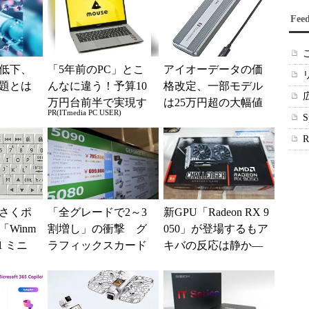
Fee
低下、
「5年前のPC」とこ
アイオーデータの価
題とは
んなに違う！予算10
格改定、一部モデル
万円台前半で実現す
は25万円超の大幅値
PR(ITmedia PC USER)
る快適PCライフ
上げに
さくポ
「全グレードで2～3
新GPU「Radeon RX 9
Winm
割増し」の衝撃 グ
050」が登場するもア
B1 ミニ
ラフィックスカード
キバの反応は静か―
キーボー
の値上がりラッシュ
―2026年8月最新パー
でアキバの購入制限
ツ事...
が深刻化