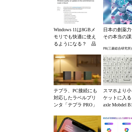
Windows 11は8GBメ
日本の創薬力
モリでも快適に使え
その本当の課
るようになる？ 品
PR(三菱総合研究所)
質向上への取り組み
と「26H2」に...
テプラ、PC接続にも
スマホより小
対応したラベルプリ
ケットに入る「
ンタ「テプラ PRO」
axle Mobdel 
新モデル
ワイヤレス 
ド」...