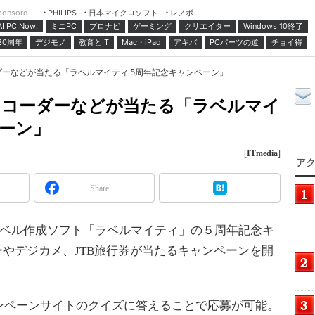
ponsord｜
日本マイクロソフト
レノボ
PHILIPS
ミニPC
プロナビ
ゲーミング
クリエイター
Windows 10終了
AI PC Now!
30周年
デジモノ
教育とIT
Mac・iPad
アキバ
PCパーツの道
チョイ得
ーダーなどが当たる「ラベルマイティ 5周年記念キャンペーン」
オレコーダーなどが当たる「ラベルマイ
ペーン」
[
ITmedia
]
アク
Share
ラベル作成ソフト「ラベルマイティ」の５周年記念キ
ーやデジカメ、JTB旅行券が当たるキャンペーンを開
ンペーンサイト
のクイズに答えることで応募が可能。