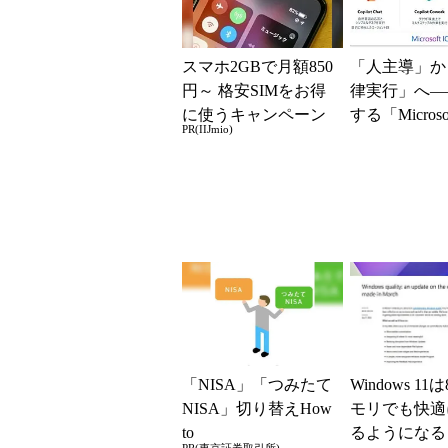
スマホ2GBで月額850
「人主導」か
円～ 格安SIMをお得
律実行」へ―
に使うキャンペーン
する「Microsof
PR(IIJmio)
実施中！
opilot」の
ー...
「NISA」「つみたて
Windows 11
NISA」切り替えHow
モリでも快適
to
るようになる