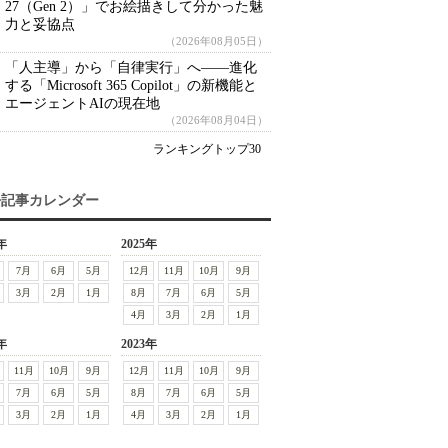
27（Gen 2）」でお絵描きして分かった魅
力と妥協点
（2026年08月05日）
「人主導」から「自律実行」へ――進化
する「Microsoft 365 Copilot」の新機能と
エージェントAIの現在地
（2026年08月04日）
ランキングトップ30
去記事カレンダー
年
2025年
7月
6月
5月
12月
11月
10月
9月
3月
2月
1月
8月
7月
6月
5月
4月
3月
2月
1月
年
2023年
11月
10月
9月
12月
11月
10月
9月
7月
6月
5月
8月
7月
6月
5月
3月
2月
1月
4月
3月
2月
1月