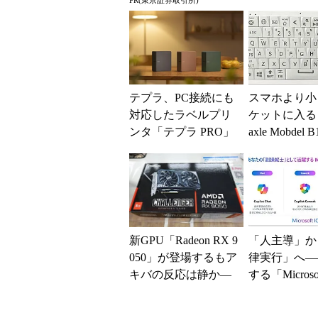
PR(東京証券取引所)
質向上への取
と「26H2」に.
テプラ、PC接続にも
スマホより小
対応したラベルプリ
ケットに入る「
ンタ「テプラ PRO」
axle Mobdel 
新モデル
ワイヤレス 
ド」...
新GPU「Radeon RX 9
「人主導」か
050」が登場するもア
律実行」へ―
キバの反応は静か―
する「Microsof
―2026年8月最新パー
opilot」の
ツ事...
ー...