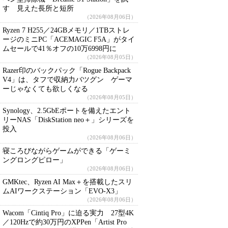
す 見えた長所と短所
（2026年08月06日）
Ryzen 7 H255／24GBメモリ／1TBストレ
ージのミニPC「ACEMAGIC F5A」がタイ
ムセールで41％オフの10万6998円に
（2026年08月05日）
Razer印のバックパック「Rogue Backpack
V4」は、タフで収納力バツグン ゲーマ
ーじゃなくても欲しくなる
（2026年08月05日）
Synology、2.5GbEポートを備えたエント
リーNAS「DiskStation neo＋」シリーズを
投入
（2026年08月06日）
寝ころびながらゲームができる「ゲーミ
ングロングピロー」
（2026年08月06日）
GMKtec、Ryzen AI Max＋を搭載したスリ
ムAIワークステーション「EVO-X3」
（2026年08月06日）
Wacom「Cintiq Pro」に迫る実力 27型4K
／120Hzで約30万円のXPPen「Artist Pro