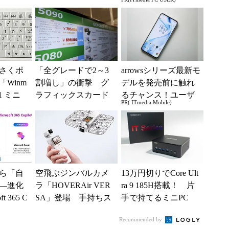
り組み
上げに
る快適PCライフ
..
さくポ
「全グレードで2～3
arrowsシリーズ最新モ
Winm
割増し」の衝撃 グ
デルを発売前に触れ
B1 ミニ
ラフィックスカード
るチャンス！ユーザ
PR( ITmedia Mobile)
キーボー
の値上がりラッシュ
ー座談会開催
でアキバの購入制限
が深刻化
ら「自
空飛ぶジンバルカメ
13万円切りでCore Ult
―進化
ラ「HOVERAir VER
ra 9 185H搭載！ 片
t 365 C
SA」登場 手持ちス
手で持てるミニPC
新機能とエ
タイルからカメラド
「GEEKOM IT13...
Recommended by
ローンに合体変形