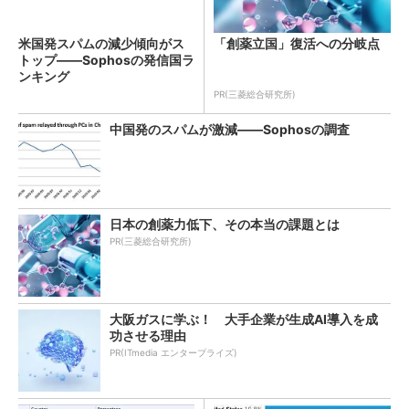
米国発スパムの減少傾向がス
「創薬立国」復活への分岐点
トップ――Sophosの発信国ラ
ンキング
PR(三菱総合研究所)
中国発のスパムが激減――Sophosの調査
日本の創薬力低下、その本当の課題とは
PR(三菱総合研究所)
大阪ガスに学ぶ！ 大手企業が生成AI導入を成
功させる理由
PR(ITmedia エンタープライズ)