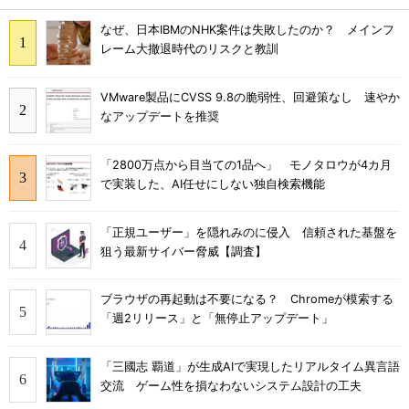
なぜ、日本IBMのNHK案件は失敗したのか？ メインフ
レーム大撤退時代のリスクと教訓
VMware製品にCVSS 9.8の脆弱性、回避策なし 速やか
なアップデートを推奨
「2800万点から目当ての1品へ」 モノタロウが4カ月
で実装した、AI任せにしない独自検索機能
「正規ユーザー」を隠れみのに侵入 信頼された基盤を
狙う最新サイバー脅威【調査】
ブラウザの再起動は不要になる？ Chromeが模索する
「週2リリース」と「無停止アップデート」
「三國志 覇道」が生成AIで実現したリアルタイム異言語
交流 ゲーム性を損なわないシステム設計の工夫