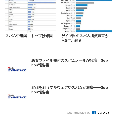
スパム中継国、トップは米国
ゲイツ氏のスパム撲滅宣言か
ら5年が経過
悪質ファイル添付のスパムメールが急増 Sop
hos報告書
SNSを狙うマルウェアやスパムが激増――Sop
hos報告書
Recommended by