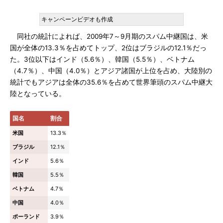
キャンペーンビデオも作成
同社の統計によれば、2009年7～9月期のスパム中継国は、米
国が全体の13.3％を占めてトップ、2位はブラジルの12.1％だっ
た。3位以下はインド（5.6％）、韓国（5.5％）、ベトナム
（4.7％）、中国（4.0％）とアジア諸国が上位を占め、大陸別の
統計でもアジアは全体の35.6％を占めて世界筆頭のスパム中継大
陸となっている。
国名
割合
米国
13.3％
ブラジル
12.1％
インド
5.6％
韓国
5.5％
ベトナム
4.7％
中国
4.0％
ポーランド
3.9％