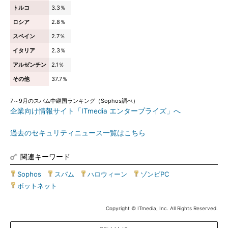
トルコ
3.3％
ロシア
2.8％
スペイン
2.7％
イタリア
2.3％
アルゼンチン
2.1％
その他
37.7％
7～9月のスパム中継国ランキング（Sophos調べ）
企業向け情報サイト「ITmedia エンタープライズ」へ
過去のセキュリティニュース一覧はこちら
関連キーワード
Sophos
|
スパム
|
ハロウィーン
|
ゾンビPC
|
ボットネット
Copyright © ITmedia, Inc. All Rights Reserved.