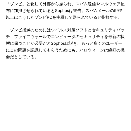
「ゾンビ」と化して外部から操られ、スパム送信やマルウェア配
布に加担させられているとSophosは警告。スパムメールの99％
以上はこうしたゾンビPCを中継して送られていると指摘する。
ゾンビ撲滅のためにはウイルス対策ソフトとセキュリティパッ
チ、ファイアウォールでコンピュータのセキュリティを最新の状
態に保つことが必要だとSophosは説き、もっと多くのユーザー
にこの問題を認識してもらうためにも、ハロウィーンは絶好の機
会だとしている。