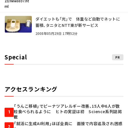
23/news037.ht
ml
ダイエットも「光」で 体重など自動でネットに
蓄積、タニタとNTT東が新サービス
2008年05月29日 17時52分
Special
PR
アクセスランキング
「うんこ移植」でピーナツアレルギー改善、15人中6人が数
粒食べられるように ヒトの実証は初 Science系列誌掲
1
載
「就活に生成AI利用」ほぼ全員に 面接で内容追及され困惑
2