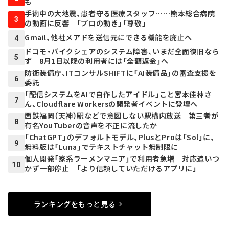
も
手術中の大地震、患者守る医療スタッフ……熊本総合病院
3
の動画に反響 「プロの動き」「尊敬」
Gmail、他社メアドを送信元にできる機能を廃止へ
4
ドコモ・バイクシェアのシステム障害、いまだ全面復旧なら
5
ず 8月1日以降の利用者には「全額返金」へ
防衛装備庁、ITコンサルSHIFTに「AI装備品」の審査支援を
6
委託
「配信システムをAIで自作したアイドル」こと宮本佳林さ
7
ん、Cloudflare Workersの開発者イベントに登壇へ
西鉄福岡（天神）駅などで意図しない駅構内放送 第三者が
8
有名YouTuberの音声を不正に流したか
「ChatGPT」のデフォルトモデル、PlusとProは「Sol」に、
9
無料版は「Luna」でテキストチャット無制限に
個人開発「家系ラーメンマニア」で利用者急増 対応追いつ
10
かず一部停止 「より信頼していただけるアプリに」
ランキングをもっと見る