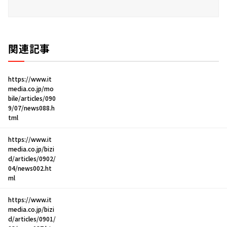
関連記事
https://www.it
media.co.jp/mo
bile/articles/090
9/07/news088.h
tml
https://www.it
media.co.jp/bizi
d/articles/0902/
04/news002.ht
ml
https://www.it
media.co.jp/bizi
d/articles/0901/