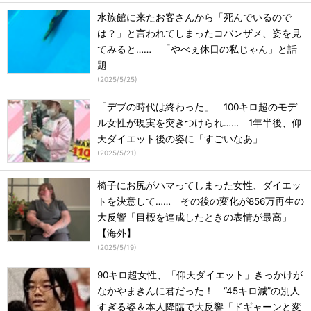
水族館に来たお客さんから「死んでいるので
は？」と言われてしまったコバンザメ、姿を見
てみると…… 「やべぇ休日の私じゃん」と話
題
(
2025/5/25
)
「デブの時代は終わった」 100キロ超のモデ
ル女性が現実を突きつけられ…… 1年半後、仰
天ダイエット後の姿に「すごいなあ」
(
2025/5/21
)
椅子にお尻がハマってしまった女性、ダイエッ
トを決意して…… その後の変化が856万再生の
大反響「目標を達成したときの表情が最高」
【海外】
(
2025/5/19
)
90キロ超女性、「仰天ダイエット」きっかけが
なかやまきんに君だった！ “45キロ減”の別人
すぎる姿＆本人降臨で大反響「ドギャーンと変