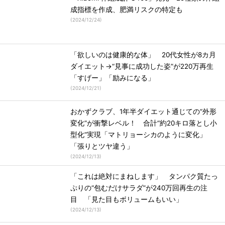
成指標を作成、肥満リスクの特定も
(
2024/12/24
)
「欲しいのは健康的な体」 20代女性が8カ月
ダイエット→“見事に成功した姿”が220万再生
「すげー」「励みになる」
(
2024/12/21
)
おかずクラブ、1年半ダイエット通じての“外形
変化”が衝撃レベル！ 合計“約20キロ落とし小
型化”実現「マトリョーシカのように変化」
「張りとツヤ違う」
(
2024/12/13
)
「これは絶対にまねします」 タンパク質たっ
ぷりの“包むだけサラダ”が240万回再生の注
目 「見た目もボリュームもいい」
(
2024/12/13
)