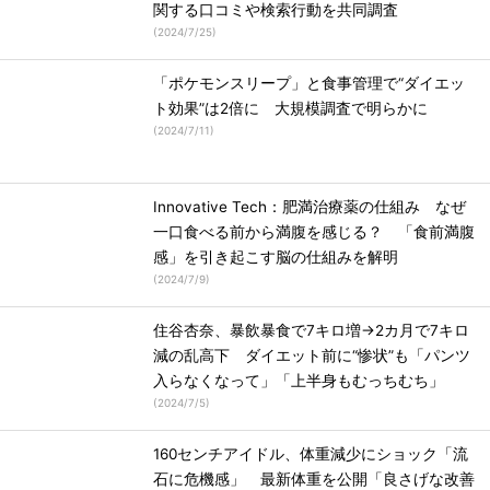
関する口コミや検索行動を共同調査
(
2024/7/25
)
「ポケモンスリープ」と食事管理で“ダイエッ
ト効果”は2倍に 大規模調査で明らかに
(
2024/7/11
)
Innovative Tech：肥満治療薬の仕組み なぜ
一口食べる前から満腹を感じる？ 「食前満腹
感」を引き起こす脳の仕組みを解明
(
2024/7/9
)
住谷杏奈、暴飲暴食で7キロ増→2カ月で7キロ
減の乱高下 ダイエット前に“惨状”も「パンツ
入らなくなって」「上半身もむっちむち」
(
2024/7/5
)
160センチアイドル、体重減少にショック「流
石に危機感」 最新体重を公開「良さげな改善