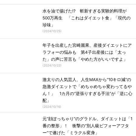
水を油で揚げた!? 斬新すぎる実験的料理が
500万再生 「これはダイエット食」「現代の
珍味」
(
2024/10/25
)
年子を出産した宮崎麗果、産後ダイエットにア
ラフォーの悩みも 第4子出産後には「太っ
た」の声に苦言も「やめた方がいいですよ」
(
2024/10/22
)
激太りの人気芸人、人生MAXから“10キロ減”の
急激ダイエットで「めちゃめちゃ変わってるや
ん！」 1カ月の“逆張りすぎる手法”が「逆に心
配」
(
2024/10/16
)
元“顔ぽっちゃり”のグラドル、ダイエットは「1
番の整形」！ 衝撃の“別人級ビフォーアフタ
ー”で遂げた「ミラクル変身」