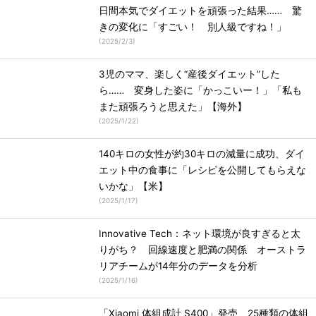
日間本気でダイエットを頑張った結果…… 驚
きの変化に「すごい！ 別人級ですね！」
(
2025/2/3
)
3児のママ、楽しく“産後ダイエット”した
ら…… 変身した姿に「かっこいー！」「私も
また頑張ろうと思えた」【海外】
(
2025/1/22
)
140キロの女性が約30キロの減量に成功、ダイ
エット中の食事に「レシピを公開してもらえな
いかな」【米】
(
2025/1/17
)
Innovative Tech：ネット環境が良すぎると太
りがち？ 回線速度と肥満の関係 オーストラ
リアチームが14年分のデータを分析
(
2025/1/16
)
「Xiaomi 体組成計 S400」発売 25種類の体組