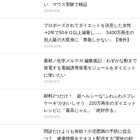
い マウス実験で検証
(
2025/4/9
)
プロポーズされてダイエットを決意した女性
→2年で50キロ以上減量し…… 3400万再生の
別人級の大変身に「尊敬しかない」【海外】
(
2025/3/30
)
素材／化学メルマガ 編集後記：わずかな動きで
発電する電磁誘導発電モジュールをダイエット
に使いたい
(
2025/3/7
)
材料2つだけ！ 超ヘルシーな“ふわふわスフレ
ケーキ”がおいしそう 220万再生のダイエット
レシピに「最高じゃん」「絶対作る」
(
2025/3/5
)
問診だけよりも有効？小児肥満の予防に役立
つ？ 健康情報をテキスト配信する“望外の効