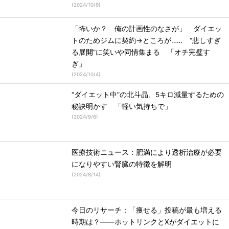
(
2024/10/9
)
「怖いか？ 俺の計画性のなさが」 ダイエッ
トのためジムに契約→ところが…… “悲しすぎ
る展開”に笑いや同情集まる 「オチ完璧す
ぎ」
(
2024/10/4
)
“ダイエット中”の北斗晶、5キロ減量するための
秘訣明かす 「軽い気持ちで」
(
2024/9/6
)
医療技術ニュース：肥満により透析治療が必要
になりやすい腎臓の特徴を解明
(
2024/8/14
)
今日のリサーチ：「痩せる」投稿が最も増える
時期は？――ホットリンクとXがダイエットに