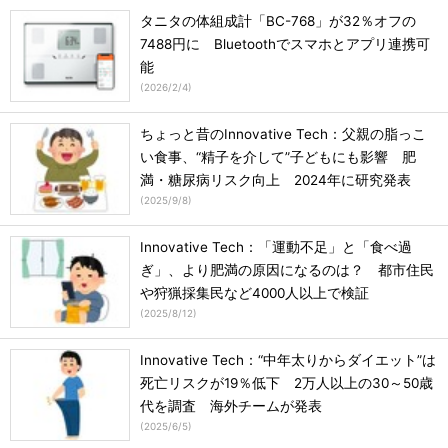
タニタの体組成計「BC-768」が32％オフの
7488円に Bluetoothでスマホとアプリ連携可
能
(
2026/2/4
)
ちょっと昔のInnovative Tech：父親の脂っこ
い食事、“精子を介して”子どもにも影響 肥
満・糖尿病リスク向上 2024年に研究発表
(
2025/9/8
)
Innovative Tech：「運動不足」と「食べ過
ぎ」、より肥満の原因になるのは？ 都市住民
や狩猟採集民など4000人以上で検証
(
2025/8/12
)
Innovative Tech：“中年太りからダイエット”は
死亡リスクが19％低下 2万人以上の30～50歳
代を調査 海外チームが発表
(
2025/6/5
)