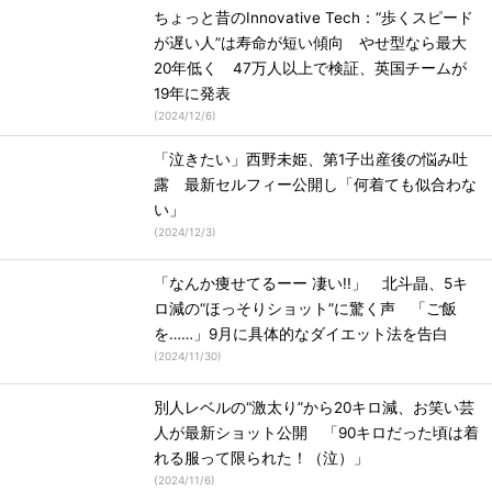
ちょっと昔のInnovative Tech：“歩くスピード
が遅い人”は寿命が短い傾向 やせ型なら最大
20年低く 47万人以上で検証、英国チームが
19年に発表
(
2024/12/6
)
「泣きたい」西野未姫、第1子出産後の悩み吐
露 最新セルフィー公開し「何着ても似合わな
い」
(
2024/12/3
)
「なんか痩せてるーー 凄い!!」 北斗晶、5キ
ロ減の“ほっそりショット”に驚く声 「ご飯
を……」9月に具体的なダイエット法を告白
(
2024/11/30
)
別人レベルの“激太り”から20キロ減、お笑い芸
人が最新ショット公開 「90キロだった頃は着
れる服って限られた！（泣）」
(
2024/11/6
)