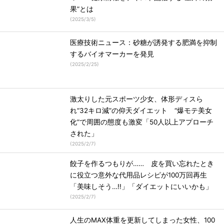
果”とは
(
2025/3/5
)
医療技術ニュース：砂糖が誘発する肥満を抑制
するバイオマーカーを発見
(
2025/2/25
)
激太りした元スポーツ少女、体形ディスら
れ“32キロ減”の仰天ダイエット “爆モテ美女
化”で周囲の態度も激変「50人以上アプローチ
された」
(
2025/2/7
)
餃子を作るつもりが…… 皮を買い忘れたとき
に役立つ意外な代用品レシピが100万回再生
「美味しそう…!!」「ダイエットにいいかも」
(
2025/2/7
)
人生のMAX体重を更新してしまった女性、100