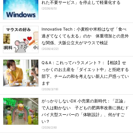
れた不要サービス」を停止して軽量化する
(
2026/6/5
)
Innovative Tech：小麦粉や米粉はなぜ「食べ
過ぎてなくても太る」のか 体重増加との意外
な関係、大阪公立大がマウスで検証
(
2026/4/22
)
Q＆A：これってハラスメント？：【相談】せ
っかくのお土産を「ダイエット中」と拒絶する
部下。チームの和を考えない新人に戸惑ってい
ます
(
2026/3/19
)
がっかりしないDX 小売業の新時代：「正論」
で人は動かない 子どもの肥満率改善に挑むド
バイ大型スーパーの「体験設計」、何がすご
い？
(
2026/2/6
)