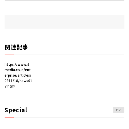
関連記事
https://www.it
media.co.jp/ent
erprise/articles/
0911/18/news01
7.html
Special
PR