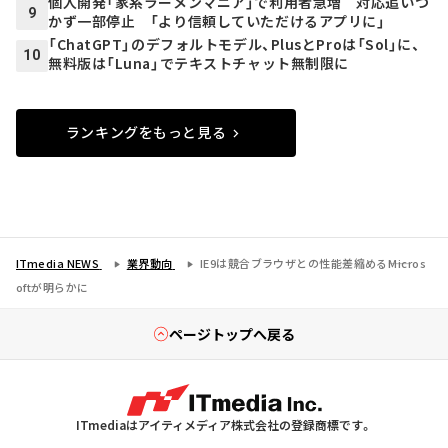
個人開発「家系ラーメンマニア」で利用者急増 対応追いつ
9
かず一部停止 「より信頼していただけるアプリに」
「ChatGPT」のデフォルトモデル、PlusとProは「Sol」に、
10
無料版は「Luna」でテキストチャット無制限に
ランキングをもっと見る
ITmedia NEWS
業界動向
IE9は競合ブラウザとの性能差縮める――Micros
oftが明らかに
ページトップへ戻る
ITmediaはアイティメディア株式会社の登録商標です。