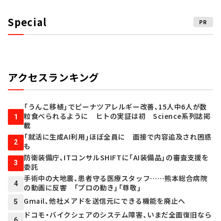
Special
PR
アクセスランキング
「うんこ移植」でピーナツアレルギー改善、15人中6人が数
粒食べられるように ヒトの実証は初 Science系列誌掲
1
載
「就活に生成AI利用」ほぼ全員に 面接で内容追及され困惑
2
も
防衛装備庁、ITコンサルSHIFTに「AI装備品」の審査支援を
3
委託
手術中の大地震、患者守る医療スタッフ……熊本総合病院
4
の動画に反響 「プロの動き」「尊敬」
Gmail、他社メアドを送信元にできる機能を廃止へ
5
ドコモ・バイクシェアのシステム障害、いまだ全面復旧なら
6