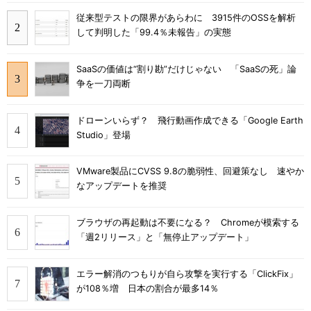
従来型テストの限界があらわに 3915件のOSSを解析
して判明した「99.4％未報告」の実態
SaaSの価値は“割り勘”だけじゃない 「SaaSの死」論
争を一刀両断
ドローンいらず？ 飛行動画作成できる「Google Earth
Studio」登場
VMware製品にCVSS 9.8の脆弱性、回避策なし 速やか
なアップデートを推奨
ブラウザの再起動は不要になる？ Chromeが模索する
「週2リリース」と「無停止アップデート」
エラー解消のつもりが自ら攻撃を実行する「ClickFix」
が108％増 日本の割合が最多14％