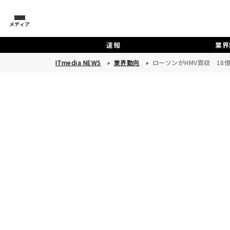
メディア
速報
業界
ITmedia NEWS
業界動向
ローソンがHMV買収 18