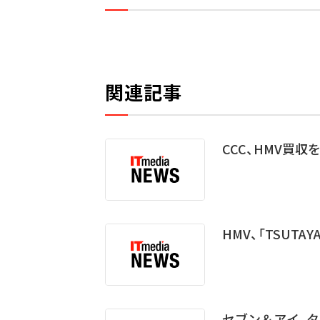
関連記事
CCC、HMV買収
HMV、「TSUT
セブン＆アイ、