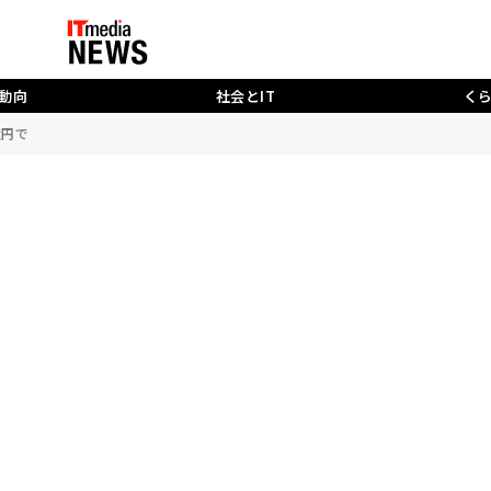
動向
社会とIT
く
億円で