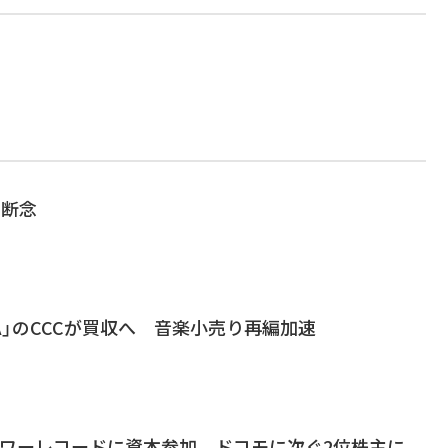
を断念
AYA」のCCCが買収へ 音楽小売り再編加速
タワーレコードに資本参加 ドコモに次ぐ2位株主に