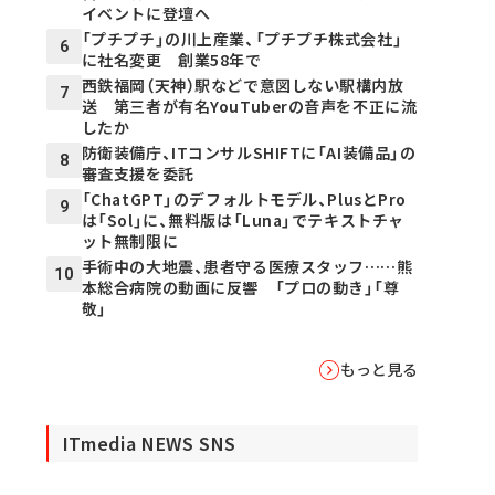
イベントに登壇へ
「プチプチ」の川上産業、「プチプチ株式会社」
6
に社名変更 創業58年で
西鉄福岡（天神）駅などで意図しない駅構内放
7
送 第三者が有名YouTuberの音声を不正に流
したか
防衛装備庁、ITコンサルSHIFTに「AI装備品」の
8
審査支援を委託
「ChatGPT」のデフォルトモデル、PlusとPro
9
は「Sol」に、無料版は「Luna」でテキストチャ
ット無制限に
手術中の大地震、患者守る医療スタッフ……熊
10
本総合病院の動画に反響 「プロの動き」「尊
敬」
もっと見る
ITmedia NEWS SNS