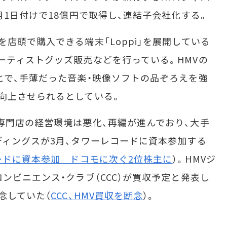
月1日付けで18億円で取得し、連結子会社化する。
店頭で購入できる端末「Loppi」を展開している
ーティストグッズ販売などを行っている。HMVの
とで、手薄だった音楽・映像ソフトの品ぞろえを強
向上させられるとしている。
門店の経営環境は悪化、再編が進んでおり、大手
ディングスが3月、タワーレコードに資本参加する
ードに資本参加 ドコモに次ぐ2位株主に
）。HMVジ
ンビニエンス・クラブ（CCC）が買収予定と発表し
念していた（
CCC、HMV買収を断念
）。