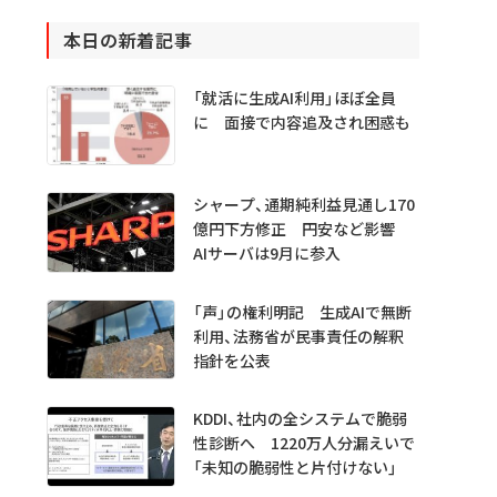
本日の新着記事
「就活に生成AI利用」ほぼ全員
に 面接で内容追及され困惑も
シャープ、通期純利益見通し170
億円下方修正 円安など影響
AIサーバは9月に参入
「声」の権利明記 生成AIで無断
利用、法務省が民事責任の解釈
指針を公表
KDDI、社内の全システムで脆弱
性診断へ 1220万人分漏えいで
「未知の脆弱性と片付けない」