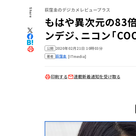
荻窪圭のデジカメレビュープラス
Share
もはや異次元の83
ンデジ、ニコン「COOL
2020年02月21日 10時03分
公開
荻窪圭
[ITmedia]
著者
印刷する
連載新着通知を受け取る