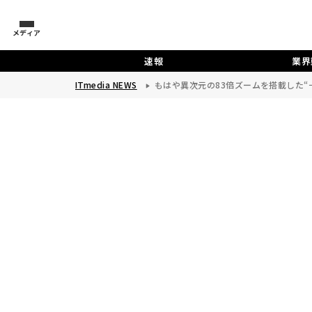
メディア
速報
業界
ITmedia NEWS
もはや異次元の83倍ズームを搭載した“一応”