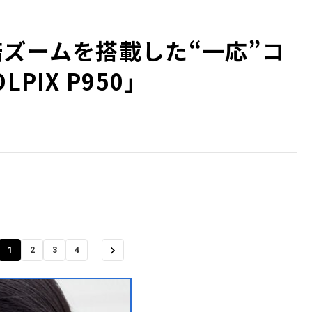
倍ズームを搭載した“一応”コ
PIX P950」
1
2
3
4