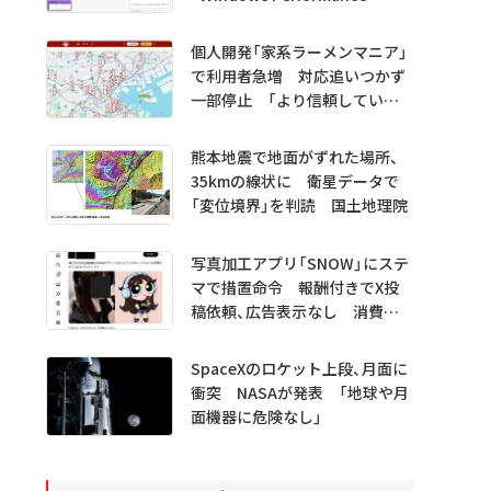
Analyzer MCP」 Microsoftが
プレビュー公開
個人開発「家系ラーメンマニア」
で利用者急増 対応追いつかず
一部停止 「より信頼していた
だけるアプリに」
熊本地震で地面がずれた場所、
35kmの線状に 衛星データで
「変位境界」を判読 国土地理院
写真加工アプリ「SNOW」にステ
マで措置命令 報酬付きでX投
稿依頼、広告表示なし 消費者
庁
SpaceXのロケット上段、月面に
衝突 NASAが発表 「地球や月
面機器に危険なし」