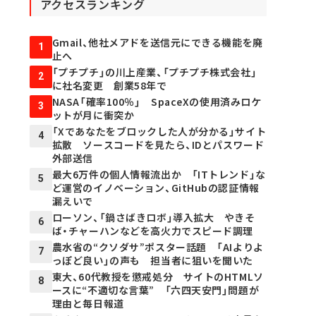
アクセスランキング
Gmail、他社メアドを送信元にできる機能を廃
1
止へ
「プチプチ」の川上産業、「プチプチ株式会社」
2
に社名変更 創業58年で
NASA「確率100％」 SpaceXの使用済みロケ
3
ットが月に衝突か
「Xであなたをブロックした人が分かる」サイト
4
拡散 ソースコードを見たら、IDとパスワード
外部送信
最大6万件の個人情報流出か 「ITトレンド」な
5
ど運営のイノベーション、GitHubの認証情報
漏えいで
ローソン、「鍋さばきロボ」導入拡大 やきそ
6
ば・チャーハンなどを高火力でスピード調理
農水省の“クソダサ”ポスター話題 「AIよりよ
7
っぽど良い」の声も 担当者に狙いを聞いた
東大、60代教授を懲戒処分 サイトのHTMLソ
8
ースに“不適切な言葉” 「六四天安門」問題が
理由と毎日報道