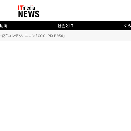
動向
社会とIT
く
コンデジ、ニコン「COOLPIX P950」