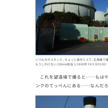
いつものガスタンク。ちょっと操作ミスで、広角端で撮
もうしわけない（28mm相当 1/1600秒 F4.5 ISO100）
これを望遠端で撮ると……もはや「
ンクのてっぺんにある……なんだろ