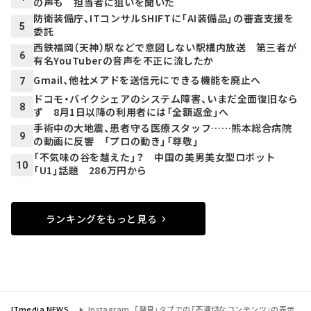
の声も 担当者に狙いを聞いた
防衛装備庁、ITコンサルSHIFTに「AI装備品」の審査支援を
5
委託
西鉄福岡（天神）駅などで意図しない駅構内放送 第三者が
6
有名YouTuberの音声を不正に流したか
Gmail、他社メアドを送信元にできる機能を廃止へ
7
ドコモ・バイクシェアのシステム障害、いまだ全面復旧なら
8
ず 8月1日以降の利用者には「全額返金」へ
手術中の大地震、患者守る医療スタッフ……熊本総合病院
9
の動画に反響 「プロの動き」「尊敬」
「不気味の谷を越えた」？ 中国の美男美女型ロボット
10
「U1」話題 286万円から
ランキングをもっと見る
ITmedia NEWS
Instagram、「発見」タブでの「不適切なコンテンツ」の表示