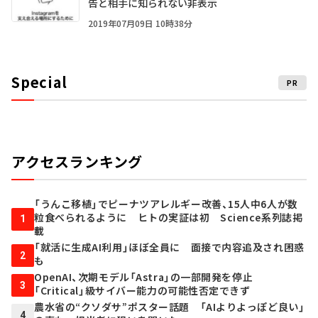
告と相手に知られない非表示
2019年07月09日 10時38分
Special
PR
アクセスランキング
「うんこ移植」でピーナツアレルギー改善、15人中6人が数
粒食べられるように ヒトの実証は初 Science系列誌掲
1
載
「就活に生成AI利用」ほぼ全員に 面接で内容追及され困惑
2
も
OpenAI、次期モデル「Astra」の一部開発を停止
3
「Critical」級サイバー能力の可能性否定できず
農水省の“クソダサ”ポスター話題 「AIよりよっぽど良い」
4