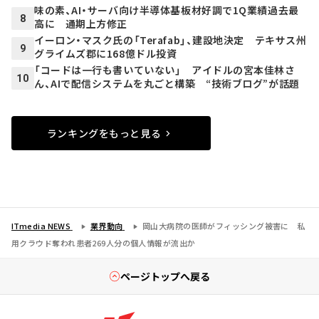
味の素、AI・サーバ向け半導体基板材好調で1Q業績過去最
8
高に 通期上方修正
イーロン・マスク氏の「Terafab」、建設地決定 テキサス州
9
グライムズ郡に168億ドル投資
「コードは一行も書いていない」 アイドルの宮本佳林さ
10
ん、AIで配信システムを丸ごと構築 “技術ブログ”が話題
ランキングをもっと見る
ITmedia NEWS
業界動向
岡山大病院の医師がフィッシング被害に 私
用クラウド奪われ患者269人分の個人情報が流出か
ページトップへ戻る