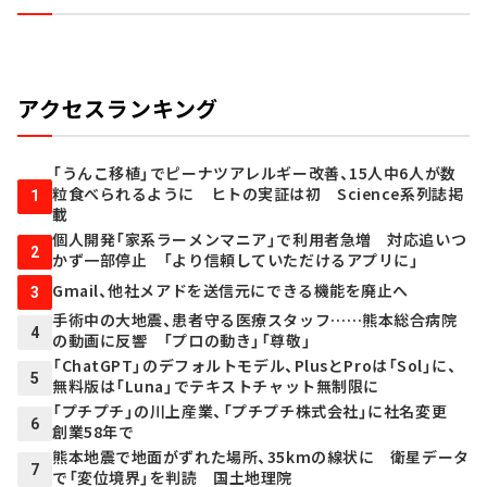
アクセスランキング
「うんこ移植」でピーナツアレルギー改善、15人中6人が数
粒食べられるように ヒトの実証は初 Science系列誌掲
1
載
個人開発「家系ラーメンマニア」で利用者急増 対応追いつ
2
かず一部停止 「より信頼していただけるアプリに」
Gmail、他社メアドを送信元にできる機能を廃止へ
3
手術中の大地震、患者守る医療スタッフ……熊本総合病院
4
の動画に反響 「プロの動き」「尊敬」
「ChatGPT」のデフォルトモデル、PlusとProは「Sol」に、
5
無料版は「Luna」でテキストチャット無制限に
「プチプチ」の川上産業、「プチプチ株式会社」に社名変更
6
創業58年で
熊本地震で地面がずれた場所、35kmの線状に 衛星データ
7
で「変位境界」を判読 国土地理院