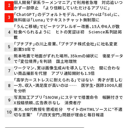
個人開発「家系ラーメンマニア」で利用者急増 対応追いつ
2
かず一部停止 「より信頼していただけるアプリに」
「ChatGPT」のデフォルトモデル、PlusとProは「Sol」に、
3
無料版は「Luna」でテキストチャット無制限に
「うんこ移植」でピーナツアレルギー改善、15人中6人が数
粒食べられるように ヒトの実証は初 Science系列誌掲
4
載
「プチプチ」の川上産業、「プチプチ株式会社」に社名変更
5
創業58年で
熊本地震で地面がずれた場所、35kmの線状に 衛星データ
6
で「変位境界」を判読 国土地理院
ワークマン、実は画像生成AIを導入していた 間に合わな
7
い商品撮影を代替 アプリ通知開封も1.5倍
「高学力＝ストレスに耐えられる」ではない 秀才が苦しむ
一方、収入・満足度が高いのは…… 医学生・医師1000人超
8
を分析
写真加工アプリ「SNOW」にステマで措置命令 報酬付きで
9
X投稿依頼、広告表示なし 消費者庁
東大、60代教授を懲戒処分 サイトのHTMLソースに“不適
10
切な言葉” 「六四天安門」問題が理由と毎日報道