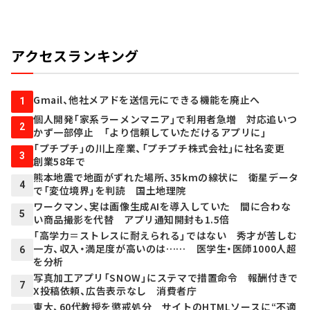
アクセスランキング
Gmail、他社メアドを送信元にできる機能を廃止へ
1
個人開発「家系ラーメンマニア」で利用者急増 対応追いつ
2
かず一部停止 「より信頼していただけるアプリに」
「プチプチ」の川上産業、「プチプチ株式会社」に社名変更
3
創業58年で
熊本地震で地面がずれた場所、35kmの線状に 衛星データ
4
で「変位境界」を判読 国土地理院
ワークマン、実は画像生成AIを導入していた 間に合わな
5
い商品撮影を代替 アプリ通知開封も1.5倍
「高学力＝ストレスに耐えられる」ではない 秀才が苦しむ
一方、収入・満足度が高いのは…… 医学生・医師1000人超
6
を分析
写真加工アプリ「SNOW」にステマで措置命令 報酬付きで
7
X投稿依頼、広告表示なし 消費者庁
東大、60代教授を懲戒処分 サイトのHTMLソースに“不適