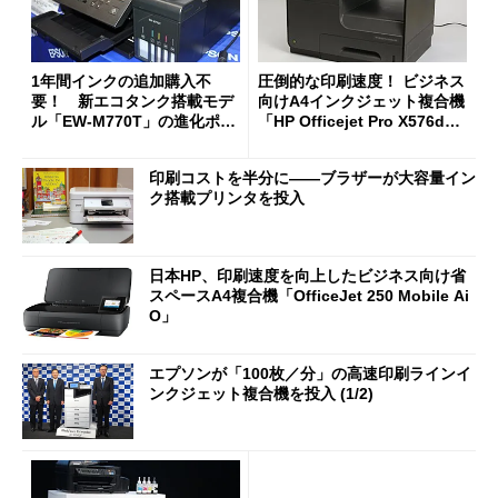
1年間インクの追加購入不
圧倒的な印刷速度！ ビジネス
要！ 新エコタンク搭載モデ
向けA4インクジェット複合機
ル「EW-M770T」の進化ポイ
「HP Officejet Pro X576d
ントまとめ
w」 (1/3)
印刷コストを半分に――ブラザーが大容量イン
ク搭載プリンタを投入
日本HP、印刷速度を向上したビジネス向け省
スペースA4複合機「OfficeJet 250 Mobile Ai
O」
エプソンが「100枚／分」の高速印刷ラインイ
ンクジェット複合機を投入 (1/2)