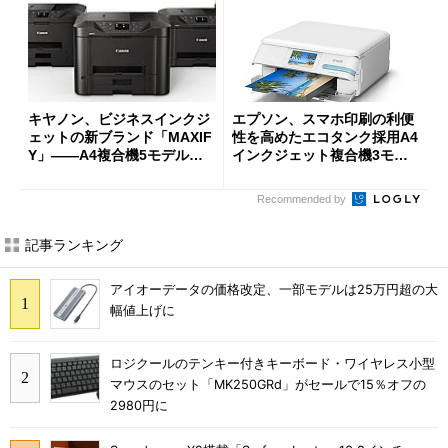
キヤノン、ビジネスインクジ
エプソン、スマホ印刷の利便
ェットの新ブランド「MAXIF
性を高めたエコタンク採用A4
Y」――A4複合機5モデルとA
インクジェット複合機3モデ
4プリンタ1モデルを投入
ル
Recommended by
記事ランキング
アイオーデータの価格改定、一部モデルは25万円超の大
幅値上げに
ロジクールのテンキー付きキーボード・ワイヤレス小型
マウスのセット「MK250GRd」がセールで15％オフの
2980円に