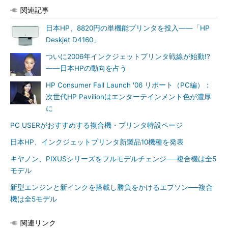
関連記事
日本HP、8820円の単機能プリンタを投入――「HP
Deskjet D4160」
ついに2006年インクジェットプリンタ戦線が始動!?
――日本HPの動向を占う
HP Consumer Fall Launch '06 リポート（PC編）：
次世代HP Pavilionはエンターテインメント色が濃厚
に
PC USERがおすすめする複合機・プリンタ特設ページ
日本HP、インクジェットプリンタ新製品10機種を発表
キヤノン、PIXUSシリーズをフルモデルチェンジ──複合機は全5
モデル
新型エンジンと新インクを搭載し勝負をかけるエプソン──複合
機は全5モデル
関連リンク