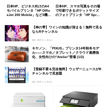
日本HP、ビジネス向けのA4
日本HP、スマホ写真をその場
モバイルプリンタ「HP Offic
で印刷できるポケットサイズ
eJet 200 Mobile」など3機種
のフォトプリンタ「HP Spro
を発表
cket」など3製品
【神の雫】ワインの知識が深まる！無料で見る
ならRチャンネル
AD（Rチャンネル）
キヤノン、「PIXUS」プリンタ14年秋冬モデ
ル――スマホ／タブレット／クラウド連携強
化、女性向けの“Atelier”登場 (1/2)
【登録不要＆完全無料】ウェザーニュースがR
チャンネルで見放題
AD（Rチャンネル）