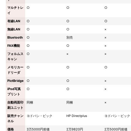
マルチトレ
○
○
○
イ
有線LAN
○
○
○
無線LAN
○
○
×
Bluetooth
○
別売
×
FAX機能
○
○
×
フォルムス
○
×
×
キャン
メモリカー
○
○
○
ドリーダ
PictBridge
○
○
×
iPod写真
○
○
×
プリント
自動両面印
同梱
同梱
×
刷ユニット
販売チャン
ヨドバシ・ビック
HP Directplus
ヨドバシ・ビック
ネル
価格
3万5000円前後
2万9820円
2万5000円前後