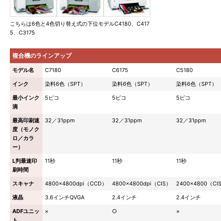
こちらは6色と4色切り替え式の下位モデルC4180、C417
5、C3175
複合機のラインアップ
モデル名
C7180
C6175
C5180
インク
染料6色（SPT）
染料6色（SPT）
染料6色（SPT）
最小インク
5ピコ
5ピコ
5ピコ
滴
最高印刷速
32／31ppm
32／31ppm
32／31ppm
度（モノク
ロ／カラ
ー）
L判最速印
11秒
11秒
11秒
刷時間
スキャナ
4800×4800dpi（CCD）
4800×4800dpi（CIS）
2400×4800（CI
液晶
3.6インチQVGA
2.4インチ
2.4インチ
ADFユニッ
×
○
×
ト