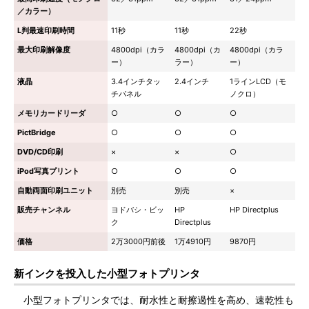
／カラー）
L判最速印刷時間
11秒
11秒
22秒
最大印刷解像度
4800dpi（カラ
4800dpi（カ
4800dpi（カラ
ー）
ラー）
ー）
液晶
3.4インチタッ
2.4インチ
1ラインLCD（モ
チパネル
ノクロ）
メモリカードリーダ
○
○
○
PictBridge
○
○
○
DVD/CD印刷
×
×
○
iPod写真プリント
○
○
○
自動両面印刷ユニット
別売
別売
×
販売チャンネル
ヨドバシ・ビッ
HP
HP Directplus
ク
Directplus
価格
2万3000円前後
1万4910円
9870円
新インクを投入した小型フォトプリンタ
小型フォトプリンタでは、耐水性と耐擦過性を高め、速乾性も