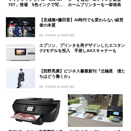
70T」登場 5色インクで写真
ホームプリンターを一挙発表
印刷も
【見城徹×藤田晋】AI時代でも変わらない経営
者の本質
AD（FINCHI on GOETHE）
エプソン、プリンタを再デザインしたエコタン
ク2モデルを投入 手差しA4スキャナーも
【西野亮廣】ビジネス書最新刊『北極星 僕た
ちはどう働くか』
AD（FINCHI on GOETHE）