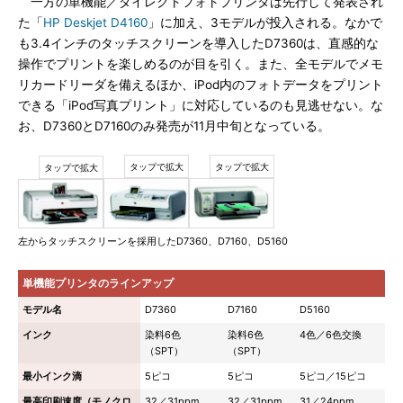
一方の単機能／ダイレクトフォトプリンタは先行して発表され
た「
HP Deskjet D4160
」に加え、3モデルが投入される。なかで
も3.4インチのタッチスクリーンを導入したD7360は、直感的な
操作でプリントを楽しめるのが目を引く。また、全モデルでメモ
リカードリーダを備えるほか、iPod内のフォトデータをプリント
できる「iPod写真プリント」に対応しているのも見逃せない。な
お、D7360とD7160のみ発売が11月中旬となっている。
左からタッチスクリーンを採用したD7360、D7160、D5160
単機能プリンタのラインアップ
モデル名
D7360
D7160
D5160
インク
染料6色
染料6色
4色／6色交換
（SPT）
（SPT）
最小インク滴
5ピコ
5ピコ
5ピコ／15ピコ
最高印刷速度（モノクロ
32／31ppm
32／31ppm
31／24ppm