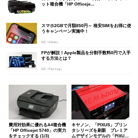
ット複合機「HP Officeje...
スマホ2GBで月額850円～ 格安SIMをお得に使
うキャンペーン実施中！
AD（IIJmio）
FPが解説！Apple製品を分割手数料0円で入手
する方法とは？
AD（Fav-Log）
費用対効果に優れるA4複合機
キヤノン、「PIXUS」プリン
「HP Officejet 5740」の実力
タシリーズを刷新 プレミア
をチェックする (1/3)
ムデザインモデルの「PIXUS