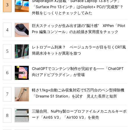
Snapdragon X2搭載「Surface Laptop 13.8インチ」
「Surface Pro 13インチ」はCopilot+ PCの“完成形”？
外観をじっくりとチェックしてみた
巨大スティックが生み出す謎の“脳汁感” XPPen「Pilot
Pro 編集コンソール」のお絵描き実用度をチェック
レトロブーム到来？ ベージュカラーが目を引くCRT風
簡易水冷キットが異彩を放つ
ChatGPTでコンテンツ制作が完結する――「ChatGPT
向けアドビプラグイン」が登場
軽さ1.1kg×自動ごみ収集対応で5万円台のペン型掃除機
「Dreame S1 Station」を試す 見えた長所と短所
三陽合同、NuPhy製ロープロファイルメカニカルキーボ
ード「Air65 V3」「Air100 V3」を発売