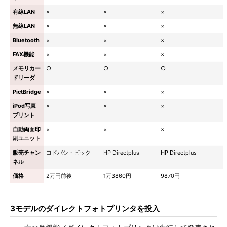
有線LAN
×
×
×
無線LAN
×
×
×
Bluetooth
×
×
×
FAX機能
×
×
×
メモリカー
○
○
○
ドリーダ
PictBridge
×
×
×
iPod写真
×
×
×
プリント
自動両面印
×
×
×
刷ユニット
販売チャン
ヨドバシ・ビック
HP Directplus
HP Directplus
ネル
価格
2万円前後
1万3860円
9870円
3モデルのダイレクトフォトプリンタを投入