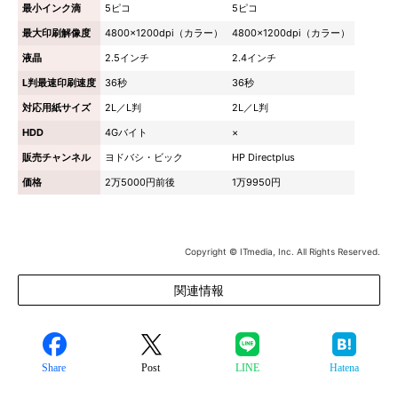
最小インク滴
5ピコ
5ピコ
最大印刷解像度
4800×1200dpi（カラー）
4800×1200dpi（カラー）
液晶
2.5インチ
2.4インチ
L判最速印刷速度
36秒
36秒
対応用紙サイズ
2L／L判
2L／L判
HDD
4Gバイト
×
販売チャンネル
ヨドバシ・ビック
HP Directplus
価格
2万5000円前後
1万9950円
Copyright © ITmedia, Inc. All Rights Reserved.
関連情報
Share
Post
LINE
Hatena