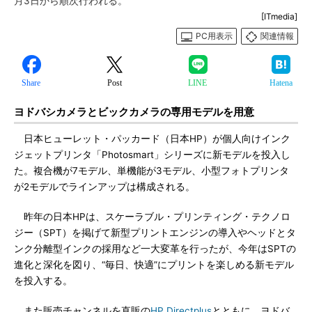
月3日から順次行われる。
[ITmedia]
PC用表示
関連情報
Share
Post
LINE
Hatena
ヨドバシカメラとビックカメラの専用モデルを用意
日本ヒューレット・パッカード（日本HP）が個人向けインク
ジェットプリンタ「Photosmart」シリーズに新モデルを投入し
た。複合機が7モデル、単機能が3モデル、小型フォトプリンタ
が2モデルでラインアップは構成される。
昨年の日本HPは、スケーラブル・プリンティング・テクノロ
ジー（SPT）を掲げて新型プリントエンジンの導入やヘッドとタ
ンク分離型インクの採用など一大変革を行ったが、今年はSPTの
進化と深化を図り、“毎日、快適”にプリントを楽しめる新モデル
を投入する。
また販売チャンネルを直販の
HP Directplus
とともに、ヨドバ