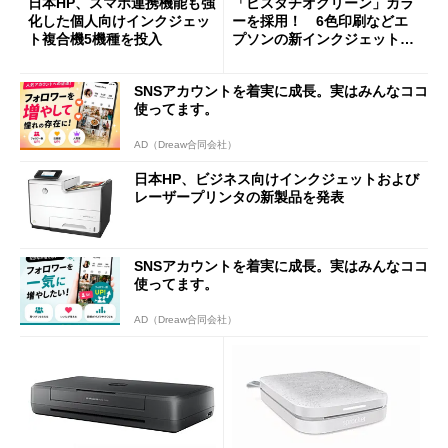
日本HP、スマホ連携機能も強
「ピスタチオグリーン」カラ
化した個人向けインクジェッ
ーを採用！ 6色印刷などエ
ト複合機5機種を投入
プソンの新インクジェットプ
リンタ5製品
SNSアカウントを着実に成長。実はみんなココ
使ってます。
AD（Dreaw合同会社）
日本HP、ビジネス向けインクジェットおよび
レーザープリンタの新製品を発表
SNSアカウントを着実に成長。実はみんなココ
使ってます。
AD（Dreaw合同会社）