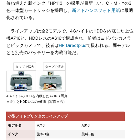
兼ね備えた新インク「HP110」の採用が目新しい。C・M・Yの3
色一体型カートリッジを採用し、
新アドバンスフォト用紙
に最適
化されている。
ラインアップは全2モデルで、4GバイトのHDDを内蔵した上位
機A716と、HDDレスのA616で構成され、前者はヨドバシカメラ
とビックカメラで、後者は
HP Directplus
で扱われる。両モデル
とも別売のバッテリーを内蔵可能だ。
4GバイトのHDDを内蔵したA716（写真
＝左）とHDDレスのA616（写真＝右）
小型フォトプリンタのラインアップ
モデル名
A716
A616
インク
染料3色
染料3色