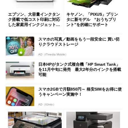
エプソン、大容量インクタン
キヤノン、「PIXUS」プリン
ク搭載で低コスト印刷に対応
タに新モデル “おうちプリ
した家庭用インクジェットプ
ント”を的確にサポート
リンタ
スマホの写真／動画をもう一段安全に 買い切
りクラウドストレージ
AD（ITmedia Mobile）
日本HPがタンク式複合機「HP Smart Tank」
を11月中旬に発売 最大2年分のインクを搭載
可能
スマホ2GBで月額850円～ 格安SIMをお得に使
うキャンペーン実施中！
AD（IIJmio）