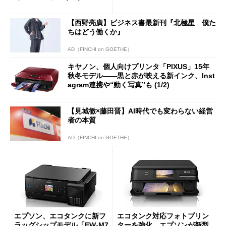
TS9030」が登場
【西野亮廣】ビジネス書最新刊『北極星 僕た
ちはどう働くか』
AD（FINCHI on GOETHE）
キヤノン、個人向けプリンタ「PIXUS」15年
秋冬モデル――黒と赤が映える新インク、Inst
agram連携や“動く写真”も (1/2)
【見城徹×藤田晋】AI時代でも変わらない経営
者の本質
AD（FINCHI on GOETHE）
エプソン、エコタンクに新フ
エコタンク対応フォトプリン
ラッグシップモデル「EW-M7
ターを強化 エプソンが新型