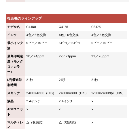
複合機のラインアップ
モデル名
C4180
C4175
C3175
インク
4色／6色交換
4色／6色交換
4色／6色交換
最小インク
5ピコ／15ピコ
5ピコ／15ピコ
5ピコ／15ピコ
滴
最高印刷速
30／24ppm
27／21ppm
22／20ppm
度（モノク
ロ／カラ
ー）
L判最速印
21秒
21秒
21秒
刷時間
スキャナ
2400×4800（CIS）
2400×4800（CIS）
1200×2400dpi（CIS）
液晶
2.4インチ
2.4インチ
×
ADFユニッ
×
×
×
ト
マルチトレ
△（収納式）
△（収納式）
×
イ