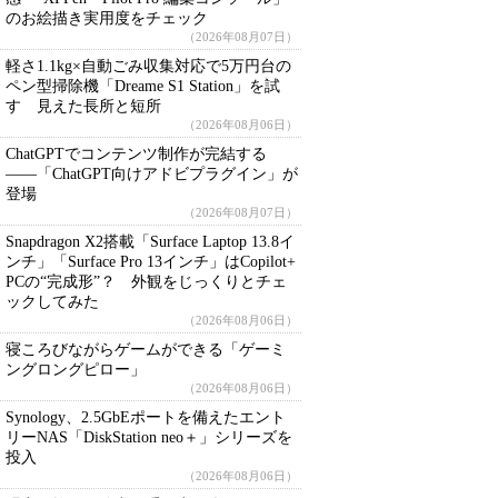
のお絵描き実用度をチェック
（2026年08月07日）
軽さ1.1kg×自動ごみ収集対応で5万円台の
ペン型掃除機「Dreame S1 Station」を試
す 見えた長所と短所
（2026年08月06日）
ChatGPTでコンテンツ制作が完結する
――「ChatGPT向けアドビプラグイン」が
登場
（2026年08月07日）
Snapdragon X2搭載「Surface Laptop 13.8イ
ンチ」「Surface Pro 13インチ」はCopilot+
PCの“完成形”？ 外観をじっくりとチェ
ックしてみた
（2026年08月06日）
寝ころびながらゲームができる「ゲーミ
ングロングピロー」
（2026年08月06日）
Synology、2.5GbEポートを備えたエント
リーNAS「DiskStation neo＋」シリーズを
投入
（2026年08月06日）