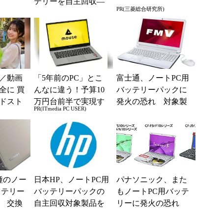
テリーを自主回収―
PR(三菱総合研究所)
―過熱／発火の危険
性
／動画
「5年前のPC」とこ
富士通、ノートPC用
全に 買
んなに違う！予算10
バッテリーパックに
ドスト
万円台前半で実現す
発火の恐れ 対象製
PR(ITmedia PC USER)
る快適PCライフ
品を拡大
種のノー
日本HP、ノートPC用
パナソニック、また
ッテリー
バッテリーパックの
もノートPC用バッテ
 交換
自主回収対象製品を
リーに発火の恐れ
始
拡大――国内販売分4
交換対象を拡大