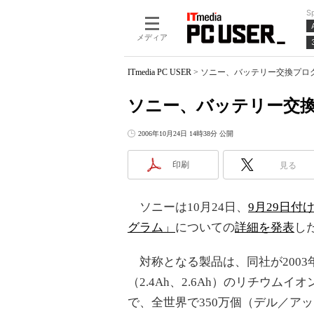
S
メディア
ITmedia PC USER
>
ソニー、バッテリー交換プロ
ソニー、バッテリー交
2006年10月24日 14時38分 公開
印刷
見る
ソニーは10月24日、
9月29日
グラム」
についての
詳細を発表
し
対称となる製品は、同社が2003年
（2.4Ah、2.6Ah）のリチウム
で、全世界で350万個（デル／ア