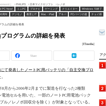
ponsord｜
日本マイクロソフト
レノボ
PHILIPS
ミニPC
プロナビ
ゲーミング
クリエイター
Windows 10終了
AI PC Now!
30周年
デジモノ
教育とIT
Mac・iPad
アキバ
PCパーツの道
チョイ得
グラムの詳細を発表
換プログラムの詳細を発表
[
ITmedia
]
アク
Share
付けにて発表したノートPC用バッテリの「自主交換プロ
た。
8月から2006年2月までに製造を行なった2種類
イオン電池セルを用いた、一部のノートPC用電池パック
ップル／レノボ回収分を除く）が対象となっている。