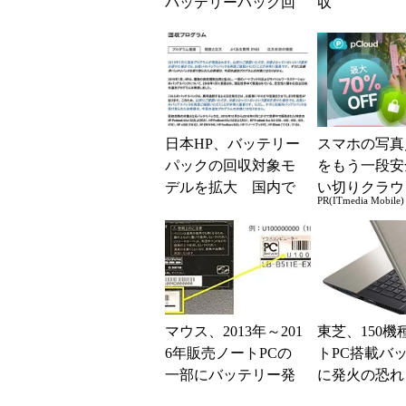
バッテリーパック回
収
収の対象範囲を拡
大 新たに302個を追
加
日本HP、バッテリー
スマホの写真
パックの回収対象モ
をもう一段安
デルを拡大 国内で
い切りクラウ
PR(ITmedia Mobile)
は797個が対象に
レージ
マウス、2013年～201
東芝、150機
6年販売ノートPCの
トPC搭載バ
一部にバッテリー発
に発火の恐れ
火の恐れ 無償交換
プログラム開