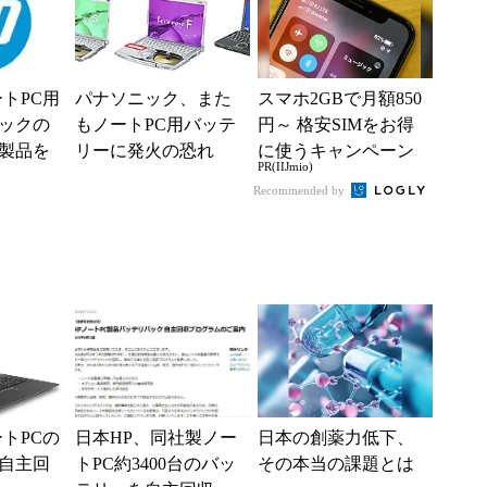
トPC用
パナソニック、また
スマホ2GBで月額850
ックの
もノートPC用バッテ
円～ 格安SIMをお得
製品を
リーに発火の恐れ
に使うキャンペーン
PR(IIJmio)
販売分4
交換対象を拡大
実施中！
Recommended by
トPCの
日本HP、同社製ノー
日本の創薬力低下、
自主回
トPC約3400台のバッ
その本当の課題とは