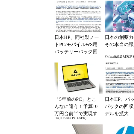
日本HP、同社製ノー
日本の創薬力
トPC/モバイルWS用
その本当の課
バッテリーパック回
PR(三菱総合研究所)
収の対象範囲を拡
大 新たに302個を追
加
「5年前のPC」とこ
日本HP、バ
んなに違う！予算10
パックの回収
万円台前半で実現す
デルを拡大 
PR(ITmedia PC USER)
る快適PCライフ
は797個が対