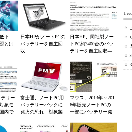
Fee
低下、
日本HPがノートPCの
日本HP、同社製ノー
題とは
バッテリーを自主回
トPC約3400台のバッ
収
テリーを自主回収―
―過熱／発火の危険
性
ッテリー
富士通、ノートPC用
マウス、2013年～201
対象モ
バッテリーパックに
6年販売ノートPCの
国内で
発火の恐れ 対象製
一部にバッテリー発
象に
品を拡大
火の恐れ 無償交換
を告知