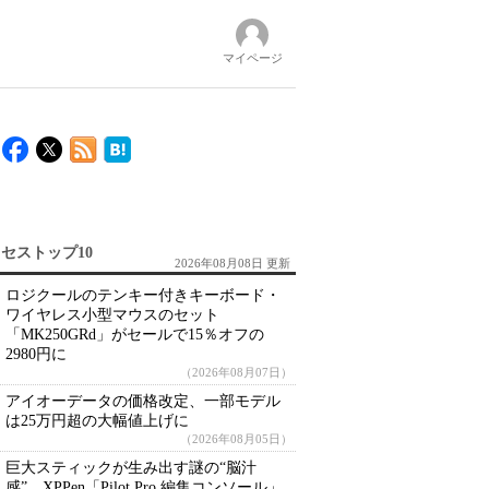
マイページ
セストップ10
2026年08月08日 更新
ロジクールのテンキー付きキーボード・
ワイヤレス小型マウスのセット
「MK250GRd」がセールで15％オフの
2980円に
（2026年08月07日）
アイオーデータの価格改定、一部モデル
は25万円超の大幅値上げに
（2026年08月05日）
巨大スティックが生み出す謎の“脳汁
感” XPPen「Pilot Pro 編集コンソール」