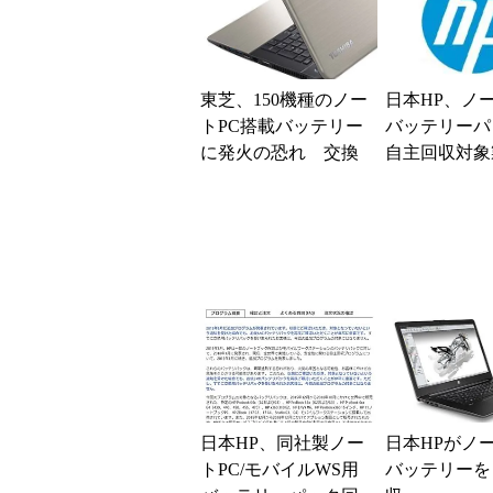
東芝、150機種のノー
日本HP、ノー
トPC搭載バッテリー
バッテリーパ
に発火の恐れ 交換
自主回収対象
プログラム開始
拡大――国内
333個が追加
日本HP、同社製ノー
日本HPがノー
トPC/モバイルWS用
バッテリーを