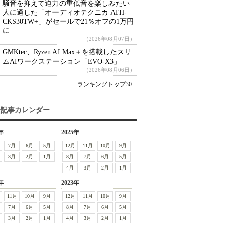
騒音を抑えて迫力の重低音を楽しみたい
人に適した「オーディオテクニカ ATH-
CKS30TW+」がセールで21％オフの1万円
に
（2026年08月07日）
GMKtec、Ryzen AI Max＋を搭載したスリ
ムAIワークステーション「EVO-X3」
（2026年08月06日）
ランキングトップ30
去記事カレンダー
年
2025年
7月
6月
5月
12月
11月
10月
9月
3月
2月
1月
8月
7月
6月
5月
4月
3月
2月
1月
年
2023年
11月
10月
9月
12月
11月
10月
9月
7月
6月
5月
8月
7月
6月
5月
3月
2月
1月
4月
3月
2月
1月