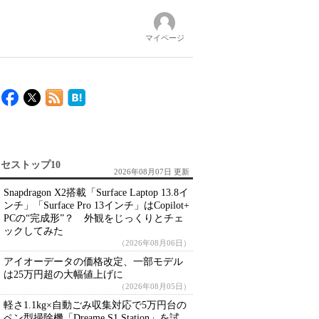
マイページ
セストップ10
2026年08月07日 更新
Snapdragon X2搭載「Surface Laptop 13.8イ
ンチ」「Surface Pro 13インチ」はCopilot+
PCの“完成形”？ 外観をじっくりとチェ
ックしてみた
（2026年08月06日）
アイオーデータの価格改定、一部モデル
は25万円超の大幅値上げに
（2026年08月05日）
軽さ1.1kg×自動ごみ収集対応で5万円台の
ペン型掃除機「Dreame S1 Station」を試