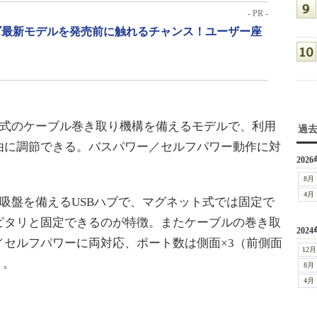
- PR -
リーズ最新モデルを発売前に触れるチャンス！ユーザー座
ール式のケーブル巻き取り機構を備えるモデルで、利用
過
由に調節できる。バスパワー／セルフパワー動作に対
2026
8月
4月
面に吸盤を備えるUSBハブで、マグネット式では固定で
ピタリと固定できるのが特徴。またケーブルの巻き取
2024
セルフパワーに両対応、ポート数は側面×3（前側面
12月
ト。
8月
4月