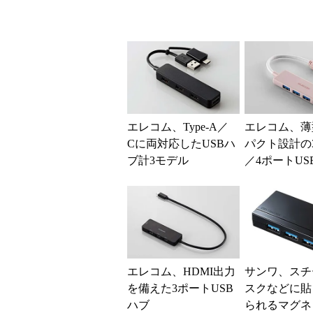
エレコム、Type-A／
エレコム、薄
Cに両対応したUSBハ
パクト設計の
ブ計3モデル
／4ポートUS
エレコム、HDMI出力
サンワ、スチ
を備えた3ポートUSB
スクなどに貼
ハブ
られるマグネ