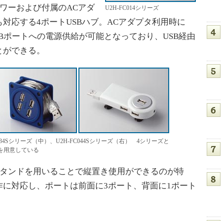
パワーおよび付属のACアダ
U2H-FC014シリーズ
対応する4ポートUSBハブ。ACアダプタ利用時に
SBポートへの電源供給が可能となっており、USB経由
とができる。
C034Sシリーズ（中）、U2H-FC044Sシリーズ（右） 4シリーズと
を用意している
属スタンドを用いることで縦置き使用ができるのが特
に対応し、ポートは前面に3ポート、背面に1ポート