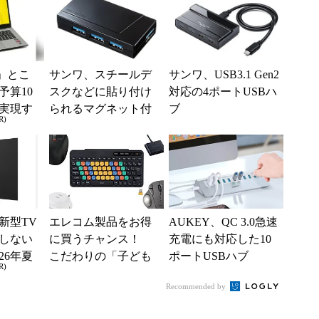
」とこ
サンワ、スチールデ
サンワ、USB3.1 Gen2
予算10
スクなどに貼り付け
対応の4ポートUSBハ
実現す
られるマグネット付
ブ
R)
イフ
き4ポートUSBハブ
新型TV
エレコム製品をお得
AUKEY、QC 3.0急速
しない
に買うチャンス！
充電にも対応した10
26年夏
こだわりの「子ども
ポートUSBハブ
R)
ル
向けキーボード」も
Recommended by
出品中