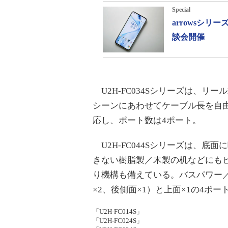
Special
arrowsシ
談会開催
U2H-FC034Sシリーズは、リ
シーンにあわせてケーブル長を自
応し、ポート数は4ポート。
U2H-FC044Sシリーズは、底
きない樹脂製／木製の机などにも
り機構も備えている。バスパワー／
×2、後側面×1）と上面×1の4ポー
「U2H-FC014S」
「U2H-FC024S」