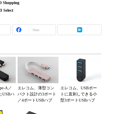
hopping
elect
Share
e-A／
エレコム、薄型コン
エレコム、USBポー
たUSBハ
パクト設計の3ポート
トに直刺しできる小
／4ポートUSBハブ
型3ポートUSBハブ