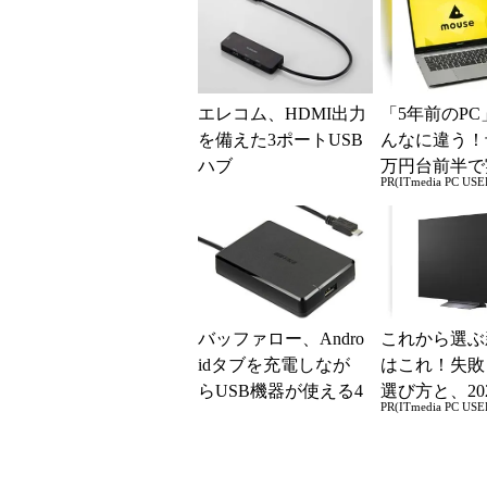
エレコム、HDMI出力
「5年前のPC
を備えた3ポートUSB
んなに違う！
ハブ
万円台前半で
PR(ITmedia PC USE
る快適PCラ
バッファロー、Andro
これから選ぶ
idタブを充電しなが
はこれ！失敗
らUSB機器が使える4
選び方と、20
PR(ITmedia PC USE
ポートUSBハブ発売
の一押しモデ