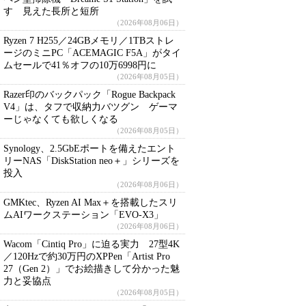
す 見えた長所と短所
（2026年08月06日）
Ryzen 7 H255／24GBメモリ／1TBストレ
ージのミニPC「ACEMAGIC F5A」がタイ
ムセールで41％オフの10万6998円に
（2026年08月05日）
Razer印のバックパック「Rogue Backpack
V4」は、タフで収納力バツグン ゲーマ
ーじゃなくても欲しくなる
（2026年08月05日）
Synology、2.5GbEポートを備えたエント
リーNAS「DiskStation neo＋」シリーズを
投入
（2026年08月06日）
GMKtec、Ryzen AI Max＋を搭載したスリ
ムAIワークステーション「EVO-X3」
（2026年08月06日）
Wacom「Cintiq Pro」に迫る実力 27型4K
／120Hzで約30万円のXPPen「Artist Pro
27（Gen 2）」でお絵描きして分かった魅
力と妥協点
（2026年08月05日）