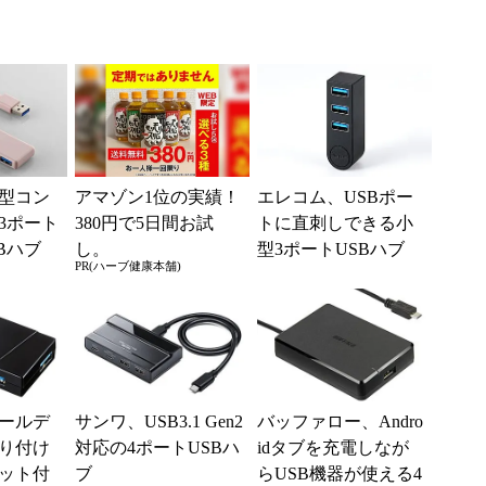
型コン
アマゾン1位の実績！
エレコム、USBポー
3ポート
380円で5日間お試
トに直刺しできる小
Bハブ
し。
型3ポートUSBハブ
PR(ハーブ健康本舗)
ールデ
サンワ、USB3.1 Gen2
バッファロー、Andro
り付け
対応の4ポートUSBハ
idタブを充電しなが
ット付
ブ
らUSB機器が使える4