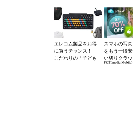
き4ポートUS
エレコム製品をお得
スマホの写真
に買うチャンス！
をもう一段安
こだわりの「子ども
い切りクラウ
PR(ITmedia Mobile)
向けキーボード」も
レージ
出品中