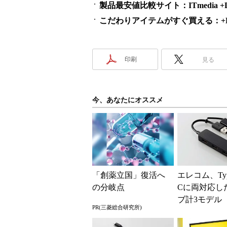
製品最安値比較サイト：ITmedia +D S
こだわりアイテムがすぐ買える：+D S
印刷
見る
今、あなたにオススメ
「創薬立国」復活へ
エレコム、Typ
の分岐点
Cに両対応し
ブ計3モデル
PR(三菱総合研究所)