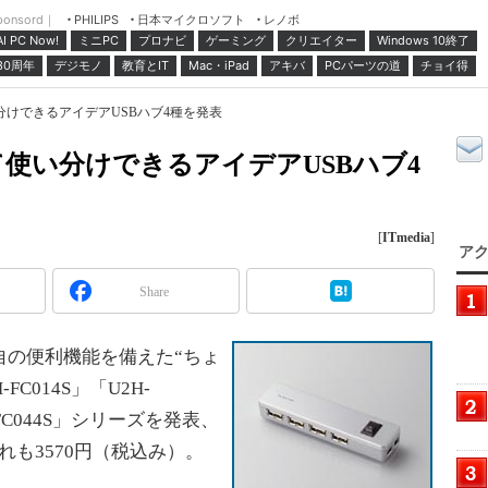
ponsord｜
日本マイクロソフト
レノボ
PHILIPS
ミニPC
プロナビ
ゲーミング
クリエイター
Windows 10終了
AI PC Now!
30周年
デジモノ
教育とIT
Mac・iPad
アキバ
PCパーツの道
チョイ得
けできるアイデアUSBハブ4種を発表
使い分けできるアイデアUSBハブ4
[
ITmedia
]
アク
Share
自の便利機能を備えた“ちょ
C014S」「U2H-
H-FC044S」シリーズを発表、
も3570円（税込み）。