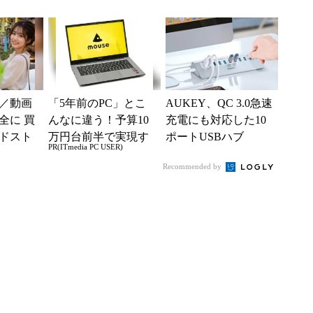
Bハブ
ポートUSBハブ発売
／動画
「5年前のPC」とこ
AUKEY、QC 3.0急速
全に 買
んなに違う！予算10
充電にも対応した10
ドスト
万円台前半で実現す
ポートUSBハブ
PR(ITmedia PC USER)
る快適PCライフ
Recommended by