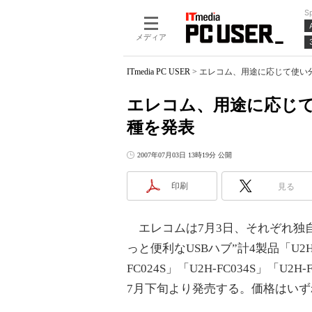
S
メディア
ITmedia PC USER
>
エレコム、用途に応じて使い分
エレコム、用途に応じて
種を発表
2007年07月03日 13時19分 公開
印刷
見る
エレコムは7月3日、それぞれ独
っと便利なUSBハブ”計4製品「U2H-F
FC024S」「U2H-FC034S」「U2
7月下旬より発売する。価格はいずれ