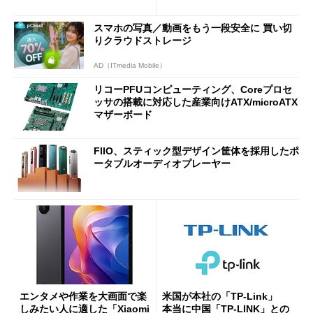
7（Gen 2）」でお絵描きして
Bluetooth LEの新規格「Blu
分かった魅力と妥協点
etooth High Data Throughp
スマホの写真／動画をもう一段安全に 買い切
ut」が明...
りクラウドストレージ
AD（ITmedia Mobile）
リコーPFUコンピューティング、Coreプロセ
ッサの搭載に対応した産業向けATX/microATX
マザーボード
FIIO、スティック型デザイン筐体を採用したポ
ータブルオーディオプレーヤー
エンタメや作業を大画面で楽
米国が本社の「TP-Link」
しみたい人に適した「Xiaomi
本当に中国「TP-LINK」との