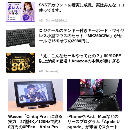
能
Omni Gen」を試す
SNSアカウントを着実に成長。実はみんなココ
使ってます。
AD（Dreaw合同会社）
ロジクールのテンキー付きキーボード・ワイヤ
レス小型マウスのセット「MK250GRd」がセ
ールで15％オフの2980円に
「え、こんなセールやってたの？」80％OFF
以上が続々登場！Amazonの本気が凄すぎる
AD（Amazon）
Wacom「Cintiq Pro」に迫る
iPhoneやiPad、Macなどの
実力 27型4K／120Hzで約3
リースプログラム「Apple U
0万円のXPPen「Artist Pro 2
pgrade」が米国でスタート／