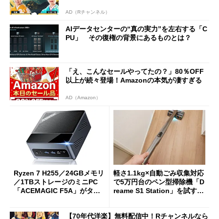
AD（Rチャンネル）
AIデータセンターの“真の実力”を左右する「C
PU」 その復権の背景にあるものとは？
「え、こんなセールやってたの？」80％OFF
以上が続々登場！Amazonの本気が凄すぎる
AD（Amazon）
Ryzen 7 H255／24GBメモリ
軽さ1.1kg×自動ごみ収集対応
／1TBストレージのミニPC
で5万円台のペン型掃除機「D
「ACEMAGIC F5A」がタイ
reame S1 Station」を試す
ムセールで41％オフの10万69
見えた長所と短所
98円に
【70年代洋楽】無料配信中！Rチャンネルなら