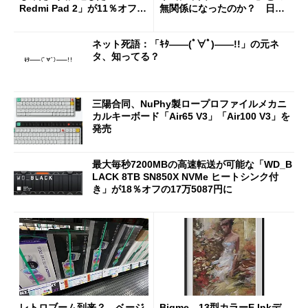
Redmi Pad 2」が11％オフの
無関係になったのか？ 日本
2万4980円に
法人に聞く
ネット死語：「ｷﾀ――(ﾟ∀ﾟ)――!!」の元ネ
タ、知ってる？
三陽合同、NuPhy製ロープロファイルメカニ
カルキーボード「Air65 V3」「Air100 V3」を
発売
最大毎秒7200MBの高速転送が可能な「WD_B
LACK 8TB SN850X NVMe ヒートシンク付
き」が18％オフの17万5087円に
レトロブーム到来？ ベージ
Bigme、13型カラーE Inkデ