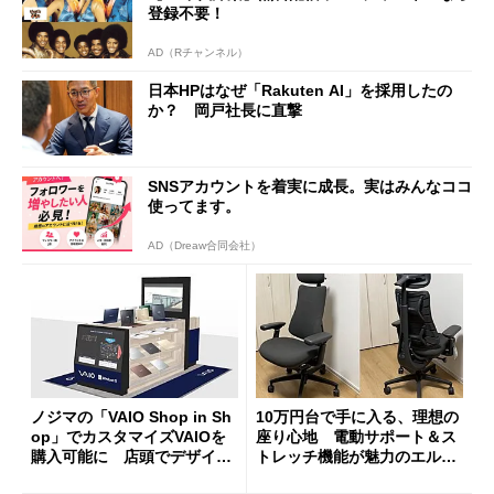
登録不要！
AD（Rチャンネル）
日本HPはなぜ「Rakuten AI」を採用したの
か？ 岡戸社長に直撃
SNSアカウントを着実に成長。実はみんなココ
使ってます。
AD（Dreaw合同会社）
ノジマの「VAIO Shop in Sh
10万円台で手に入る、理想の
op」でカスタマイズVAIOを
座り心地 電動サポート＆ス
購入可能に 店頭でデザイン
トレッチ機能が魅力のエルゴ
や質感を確認しながら購入可
ノミクスチェア「LiberNovo