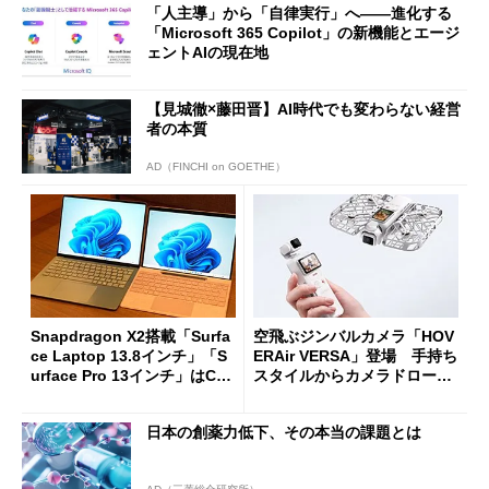
「人主導」から「自律実行」へ――進化する
「Microsoft 365 Copilot」の新機能とエージ
ェントAIの現在地
【見城徹×藤田晋】AI時代でも変わらない経営
者の本質
AD（FINCHI on GOETHE）
Snapdragon X2搭載「Surfa
空飛ぶジンバルカメラ「HOV
ce Laptop 13.8インチ」「S
ERAir VERSA」登場 手持ち
urface Pro 13インチ」はCop
スタイルからカメラドローン
ilot+ PCの“完成形”？ 外観
に合体変形
をじっくりとチェックしてみ
日本の創薬力低下、その本当の課題とは
た