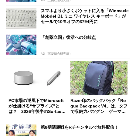
AD（三菱総合研究所）
スマホより小さくポケットに入る「Winmaxle
Mobdel B1 ミニ ワイヤレス キーボード」が
セールで10％オフの3794円に
「創薬立国」復活への分岐点
AD（三菱総合研究所）
PC市場の逆風下でMicrosoft
Razer印のバックパック「Ro
が仕掛ける“サプライズ”と
gue Backpack V4」は、タフ
は？ 2026年後半のSurface
で収納力バツグン ゲーマー
新製品を予想する
じゃなくても欲しくなる
第8期清麗戦をRチャンネルで無料配信！