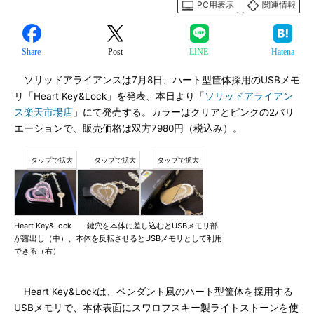
PC用表示
関連情報
Share
Post
LINE
Hatena
ソリッドアライアンスは7月8日、ハート型筐体採用のUSBメモ
リ「Heart Key&Lock」を発表、本日より「
ソリッドアライアン
ス楽天市場店
」にて発売する。カラーはクリアとピンクの2バリ
エーションで、販売価格は双方7980円（税込み）。
Heart Key&Lock 鍵穴を本体に差し込むとUSBメモリ部
が露出し（中）、本体を反転させるとUSBメモリとして利用
できる（右）
Heart Key&Lockは、ペンダント風のハート型筐体を採用する
USBメモリで、本体表面にスワロフスキー製ライトストーンを使