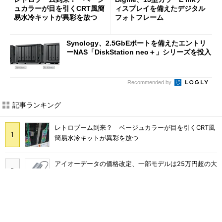
ュカラーが目を引くCRT風簡
ィスプレイを備えたデジタル
易水冷キットが異彩を放つ
フォトフレーム
Synology、2.5GbEポートを備えたエントリ
ーNAS「DiskStation neo＋」シリーズを投入
Recommended by
記事ランキング
レトロブーム到来？ ベージュカラーが目を引くCRT風
簡易水冷キットが異彩を放つ
アイオーデータの価格改定、一部モデルは25万円超の大
幅値上げに
三陽合同、NuPhy製ロープロファイルメカニカルキーボ
ード「Air65 V3」「Air100 V3」を発売