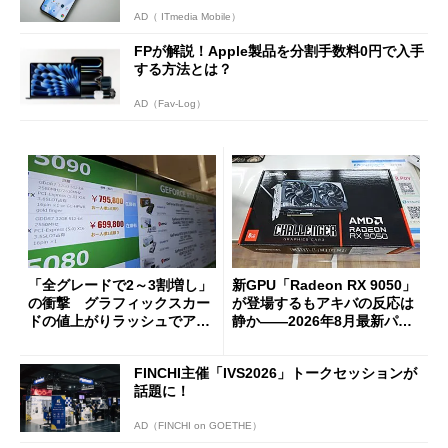
AD（ ITmedia Mobile）
FPが解説！Apple製品を分割手数料0円で入手
する方法とは？
AD（Fav-Log）
「全グレードで2～3割増し」
新GPU「Radeon RX 9050」
の衝撃 グラフィックスカー
が登場するもアキバの反応は
ドの値上がりラッシュでアキ
静か――2026年8月最新パー
バの購入制限が深刻化
ツ事情
FINCHI主催「IVS2026」トークセッションが
話題に！
AD（FINCHI on GOETHE）