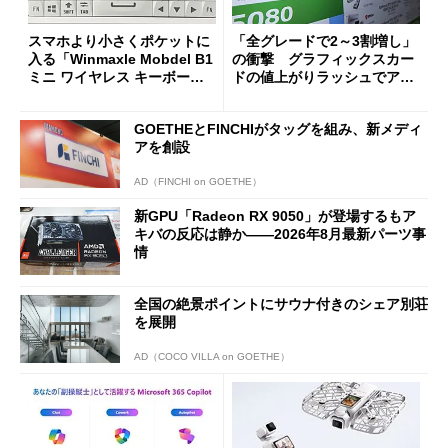
スマホより小さくポケットに
「全グレードで2～3割増し」
入る「Winmaxle Mobdel B1
の衝撃 グラフィックスカー
ミニ ワイヤレス キーボー
ドの値上がりラッシュでアキ
ド」がセールで10％オフの37
バの購入制限が深刻化
94円に
GOETHEとFINCHIがタッグを組み、新メディ
アを創設
AD（FINCHI on GOETHE）
新GPU「Radeon RX 9050」が登場するもア
キバの反応は静か――2026年8月最新パーツ事
情
全国の絶景ポイントにサウナ付きのシェア別荘
を展開
AD（COCO VILLA on GOETHE）