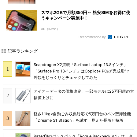
スマホ2GBで月額850円～ 格安SIMをお得に使
うキャンペーン実施中！
AD（IIJmio）
Recommended by
記事ランキング
Snapdragon X2搭載「Surface Laptop 13.8インチ」
「Surface Pro 13インチ」はCopilot+ PCの“完成形”？
外観をじっくりとチェックしてみた
アイオーデータの価格改定、一部モデルは25万円超の大
幅値上げに
軽さ1.1kg×自動ごみ収集対応で5万円台のペン型掃除機
「Dreame S1 Station」を試す 見えた長所と短所
Razer印のバックパック「Rogue Backpack V4」は、タ