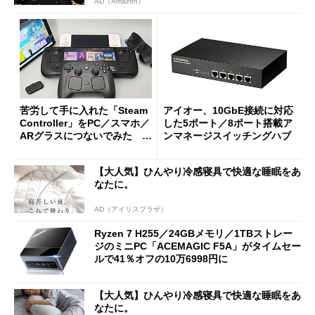
AD（Amazon）
苦労して手に入れた「Steam
アイオー、10GbE接続に対応
Controller」をPC／スマホ／
した5ポート／8ポート搭載ア
ARグラスにつないでみた ゲ
ンマネージスイッチングハブ
ーム体験や実用性は？
【大人気】ひんやり冷感寝具で快適な睡眠をあ
なたに。
AD（アイリスプラザ）
Ryzen 7 H255／24GBメモリ／1TBストレー
ジのミニPC「ACEMAGIC F5A」がタイムセー
ルで41％オフの10万6998円に
【大人気】ひんやり冷感寝具で快適な睡眠をあ
なたに。