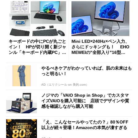
キーボードの中にPCが丸ごと
Mini LED×240Hz×ペン入力、
イン！ HPが切り開く新ジャ
さらにドッキングも！ EHO
ンル「キーボード内蔵PC」の
MEWEIの"全部入り"16型モ
使い勝手を徹底検証
バイルディスプレイ「TM-16
0PW」徹底レビュー
やるべきケアがわかっていれば、肌の未来はも
っと明るい！
AD（エリクシール on 美的.com）
ノジマの「VAIO Shop in Shop」でカスタマ
イズVAIOを購入可能に 店頭でデザインや質
感を確認しながら購入可能
「え、こんなセールやってたの？」80％OFF
以上が続々登場！Amazonの本気が凄すぎる