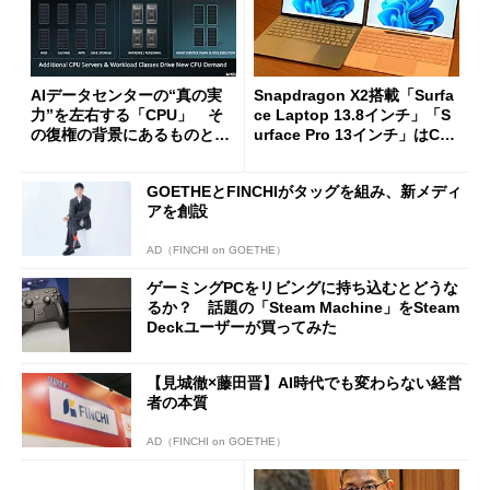
AIデータセンターの“真の実
Snapdragon X2搭載「Surfa
力”を左右する「CPU」 そ
ce Laptop 13.8インチ」「S
の復権の背景にあるものと
urface Pro 13インチ」はCop
は？
ilot+ PCの“完成形”？ 外観
をじっくりとチェックしてみ
GOETHEとFINCHIがタッグを組み、新メディ
た
アを創設
AD（FINCHI on GOETHE）
ゲーミングPCをリビングに持ち込むとどうな
るか？ 話題の「Steam Machine」をSteam
Deckユーザーが買ってみた
【見城徹×藤田晋】AI時代でも変わらない経営
者の本質
AD（FINCHI on GOETHE）