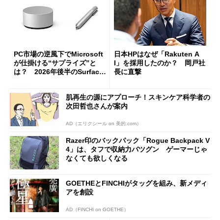
PC市場の逆風下でMicrosoft
日本HPはなぜ「Rakuten A
が仕掛ける“サプライズ”と
I」を採用したのか？ 岡戸社
は？ 2026年後半のSurface
長に直撃
新製品を予想する
肌再生の源にアプローチ！スキンケア科学者の
次田哲也さんが案内
AD（エリクシール on 美的.com）
Razer印のバックパック「Rogue Backpack V
4」は、タフで収納力バツグン ゲーマーじゃ
なくても欲しくなる
GOETHEとFINCHIがタッグを組み、新メディ
アを創設
AD（FINCHI on GOETHE）