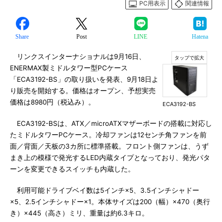
PC用表示
関連情報
Share
Post
LINE
Hatena
リンクスインターナショナルは9月16日、
ENERMAX製ミドルタワー型PCケース
「ECA3192-BS」の取り扱いを発表、9月18日よ
り販売を開始する。価格はオープン、予想実売
価格は8980円（税込み）。
ECA3192-BS
ECA3192-BSは、ATX／microATXマザーボードの搭載に対応し
たミドルタワーPCケース。冷却ファンは12センチ角ファンを前
面／背面／天板の3カ所に標準搭載。フロント側ファンは、うず
まき上の模様で発光するLED内蔵タイプとなっており、発光パタ
ーンを変更できるスイッチも内蔵した。
利用可能ドライブベイ数は5インチ×5、3.5インチシャドー
×5、2.5インチシャドー×1。本体サイズは200（幅）×470（奥行
き）×445（高さ）ミリ、重量は約6.3キロ。