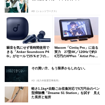
AD（ショットワークス）
騒音を気にせず長時間使用で
Wacom「Cintiq Pro」に迫る
きる「Anker Soundcore P4
実力 27型4K／120Hzで約3
0i」がセールで25％オフの59
0万円のXPPen「Artist Pro 2
90円に
7（Gen 2）」でお絵描きして
分かった魅力と妥協点
その買い方、もう限界かもしれない。
AD（他力本願運営事務局）
軽さ1.1kg×自動ごみ収集対応で5万円台のペン
型掃除機「Dreame S1 Station」を試す 見え
た長所と短所