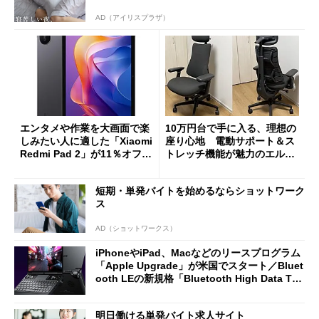
AD（アイリスプラザ）
エンタメや作業を大画面で楽
10万円台で手に入る、理想の
しみたい人に適した「Xiaomi
座り心地 電動サポート＆ス
Redmi Pad 2」が11％オフの
トレッチ機能が魅力のエルゴ
2万4980円に
ノミクスチェア「LiberNovo
Omni Gen」を試す
短期・単発バイトを始めるならショットワーク
ス
AD（ショットワークス）
iPhoneやiPad、Macなどのリースプログラム
「Apple Upgrade」が米国でスタート／Bluet
ooth LEの新規格「Bluetooth High Data Thr
oughput」が明...
明日働ける単発バイト求人サイト