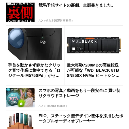
競馬予想サイトの裏側、全部書きました。
AD（他力本願運営事務局）
手首を動かさず静かなクリッ
最大毎秒7200MBの高速転送
ク音で作業に集中できる「ロ
が可能な「WD_BLACK 8TB
ジクール M575SPd」がセー
SN850X NVMe ヒートシンク
ルで33％オフの5280円に
付き」が18％オフの17万508
7円に
スマホの写真／動画をもう一段安全に 買い切
りクラウドストレージ
AD（ITmedia Mobile）
FIIO、スティック型デザイン筐体を採用したポ
ータブルオーディオプレーヤー