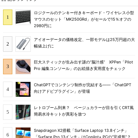
ロジクールのテンキー付きキーボード・ワイヤレス小型
マウスのセット「MK250GRd」がセールで15％オフの
2980円に
アイオーデータの価格改定、一部モデルは25万円超の大
幅値上げに
巨大スティックが生み出す謎の“脳汁感” XPPen「Pilot
Pro 編集コンソール」のお絵描き実用度をチェック
ChatGPTでコンテンツ制作が完結する――「ChatGPT
向けアドビプラグイン」が登場
レトロブーム到来？ ベージュカラーが目を引くCRT風
簡易水冷キットが異彩を放つ
Snapdragon X2搭載「Surface Laptop 13.8インチ」
「Surface Pro 13インチ」はCopilot+ PCの“完成形”？