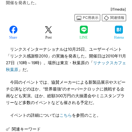
開催を発表した。
[ITmedia]
PC用表示
関連情報
Share
Post
LINE
Hatena
リンクスインターナショナルは10月25日、ユーザーイベント
「リンクス感謝祭2010」の実施を発表した。開催日は2010年11月
27日（10時～19時）。場所は東京・秋葉原の「
リナックスカフェ
秋葉原
」だ。
今回のイベントでは、協賛メーカーによる新製品展示やスピー
チ公演などのほか、“世界最強”のオーバークロックに挑戦する企
画なども実演。ほか、総額300万円の大抽選会やミニスタンプラ
リーなど多数のイベントなども催される予定だ。
イベントの詳細については
こちら
を参照のこと。
関連キーワード