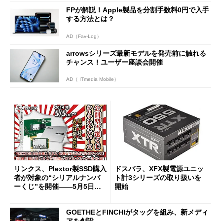
FPが解説！Apple製品を分割手数料0円で入手
する方法とは？
AD（Fav-Log）
arrowsシリーズ最新モデルを発売前に触れる
チャンス！ユーザー座談会開催
AD（ ITmedia Mobile）
リンクス、Plextor製SSD購入
ドスパラ、XFX製電源ユニッ
者が対象の“シリアルナンバ
ト計3シリーズの取り扱いを
ーくじ”を開催――5月5日か
開始
ら
GOETHEとFINCHIがタッグを組み、新メディ
アを創設