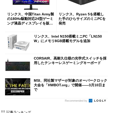
リンクス、中国Titan Army製
リンクス、Ryzen 5を搭載し
の180Hz駆動対応24型ゲーミ
た手のひらサイズのミニPCを
ング液晶ディスプレイを販売
発売
開始
リンクス、Intel N150搭載ミニPC「LN150
W」にメモリ8GB搭載モデルを追加
CORSAIR、高耐久仕様の光学式スイッチを採
用したテンキーレスゲーミングキーボード
MSI、同社製マザーが対象のオーバークロック
大会を「HWBOT.org」で開催――3月10日ま
で
Recommended by
記事ランキング