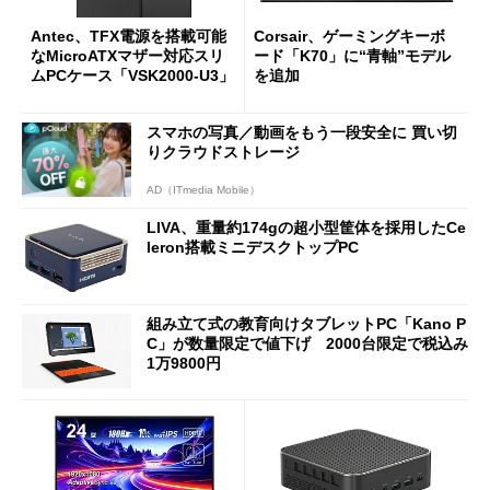
Antec、TFX電源を搭載可能
Corsair、ゲーミングキーボ
なMicroATXマザー対応スリ
ード「K70」に“青軸”モデル
ムPCケース「VSK2000-U3」
を追加
スマホの写真／動画をもう一段安全に 買い切
りクラウドストレージ
AD（ITmedia Mobile）
LIVA、重量約174gの超小型筐体を採用したCe
leron搭載ミニデスクトップPC
組み立て式の教育向けタブレットPC「Kano P
C」が数量限定で値下げ 2000台限定で税込み
1万9800円