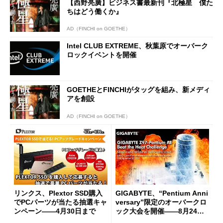
【西野亮廣】ビジネス書最新刊『北極星 僕た
ちはどう働くか』
AD（FINCHI on GOETHE）
Intel CLUB EXTREME、秋葉原でオーバーク
ロックイベントを開催
GOETHEとFINCHIがタッグを組み、新メディ
アを創設
AD（FINCHI on GOETHE）
リンクス、Plextor SSD購入
GIGABYTE、“Pentium Anni
でPCパーツが当たる抽選キャ
versary”限定のオーバークロ
ンペーン――4月30日まで
ック大会を開催――8月24日
から