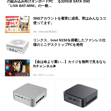
の組み込み向けオンボードPC
る320GB SATA SSD
「LIVA BAT-MINI」の一般販
売を開始
SNSアカウントを着実に成長。実はみんなココ
使ってます。
AD（Dreaw合同会社）
リンクス、Intel N150を搭載したファンレス仕
様のミニデスクトップPCを発売
【金は命より重い…】カイジを無料で見るなら
Rチャンネル▶︎
AD（Rチャンネル）