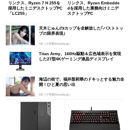
リンクス、Ryzen 7 H 255を
リンクス、Ryzen Embedde
採用したミニデスクトップPC
dを採用した業務向けミニデ
「LC255」
スクトップPC
天木じゅんのIカップを全解放した｢バストトッ
プの限界表現｣
AD（小学館Gravidia.jp）
Titan Army、160Hz駆動＆広色域表示を実現
した27型4Kゲーミング液晶ディスプレイ
海辺の街で、福井梨莉華のドキッとする魅力全
開！ひと夏の思い出
AD（小学館Gravidia.jp）