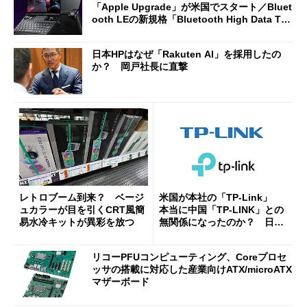
「Apple Upgrade」が米国でスタート／Bluet
ooth LEの新規格「Bluetooth High Data Thr
oughput」が明...
日本HPはなぜ「Rakuten AI」を採用したの
か？ 岡戸社長に直撃
レトロブーム到来？ ベージ
米国が本社の「TP-Link」
ュカラーが目を引くCRT風簡
本当に中国「TP-LINK」との
易水冷キットが異彩を放つ
無関係になったのか？ 日本
法人に聞く
リコーPFUコンピューティング、Coreプロセ
ッサの搭載に対応した産業向けATX/microATX
マザーボード