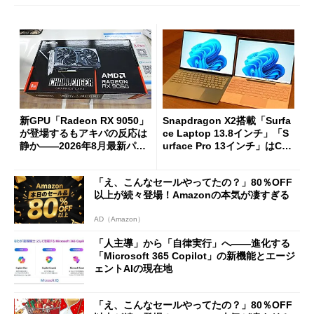
新GPU「Radeon RX 9050」
Snapdragon X2搭載「Surfa
が登場するもアキバの反応は
ce Laptop 13.8インチ」「S
静か――2026年8月最新パー
urface Pro 13インチ」はCop
ツ事情
ilot+ PCの“完成形”？ 外観
をじっくりとチェックしてみ
「え、こんなセールやってたの？」80％OFF
た
以上が続々登場！Amazonの本気が凄すぎる
AD（Amazon）
「人主導」から「自律実行」へ――進化する
「Microsoft 365 Copilot」の新機能とエージ
ェントAIの現在地
「え、こんなセールやってたの？」80％OFF