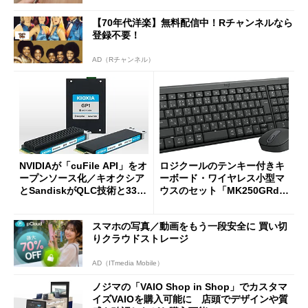
【70年代洋楽】無料配信中！Rチャンネルなら
登録不要！
AD（Rチャンネル）
NVIDIAが「cuFile API」をオ
ロジクールのテンキー付きキ
ープンソース化／キオクシア
ーボード・ワイヤレス小型マ
とSandiskがQLC技術と332
ウスのセット「MK250GRd」
積層を用いた第10世代3Dフラ
がセールで15％オフの2980円
ッシュメモリを開発
に
スマホの写真／動画をもう一段安全に 買い切
りクラウドストレージ
AD（ITmedia Mobile）
ノジマの「VAIO Shop in Shop」でカスタマ
イズVAIOを購入可能に 店頭でデザインや質