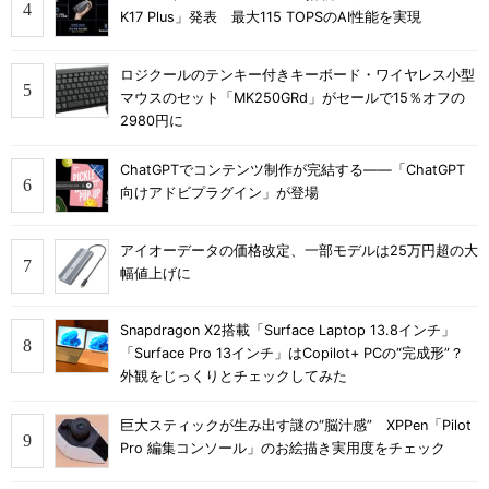
K17 Plus」発表 最大115 TOPSのAI性能を実現
ロジクールのテンキー付きキーボード・ワイヤレス小型
マウスのセット「MK250GRd」がセールで15％オフの
2980円に
ChatGPTでコンテンツ制作が完結する――「ChatGPT
向けアドビプラグイン」が登場
アイオーデータの価格改定、一部モデルは25万円超の大
幅値上げに
Snapdragon X2搭載「Surface Laptop 13.8インチ」
「Surface Pro 13インチ」はCopilot+ PCの“完成形”？
外観をじっくりとチェックしてみた
巨大スティックが生み出す謎の“脳汁感” XPPen「Pilot
Pro 編集コンソール」のお絵描き実用度をチェック