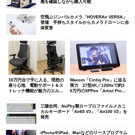
感を確認しながら購入可能
空飛ぶジンバルカメラ「HOVERAir VERSA」
登場 手持ちスタイルからカメラドローンに合
体変形
10万円台で手に入る、理想の
Wacom「Cintiq Pro」に迫る
座り心地 電動サポート＆ス
実力 27型4K／120Hzで約3
トレッチ機能が魅力のエルゴ
0万円のXPPen「Artist Pro 2
ノミクスチェア「LiberNovo
7（Gen 2）」でお絵描きして
Omni Gen」を試す
分かった魅力と妥協点
三陽合同、NuPhy製ロープロファイルメカニ
カルキーボード「Air65 V3」「Air100 V3」を
発売
iPhoneやiPad、Macなどのリースプログラム