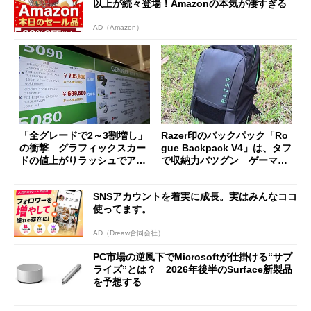
以上が続々登場！Amazonの本気が凄すぎる
AD（Amazon）
「全グレードで2～3割増し」
Razer印のバックパック「Ro
の衝撃 グラフィックスカー
gue Backpack V4」は、タフ
ドの値上がりラッシュでアキ
で収納力バツグン ゲーマー
バの購入制限が深刻化
じゃなくても欲しくなる
SNSアカウントを着実に成長。実はみんなココ
使ってます。
AD（Dreaw合同会社）
PC市場の逆風下でMicrosoftが仕掛ける“サプ
ライズ”とは？ 2026年後半のSurface新製品
を予想する