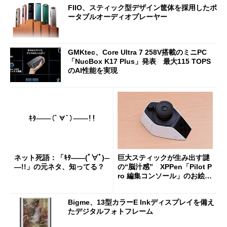
FIIO、スティック型デザイン筐体を採用したポ
ータブルオーディオプレーヤー
GMKtec、Core Ultra 7 258V搭載のミニPC
「NucBox K17 Plus」発表 最大115 TOPS
のAI性能を実現
ネット死語：「ｷﾀ――(ﾟ∀ﾟ)―
巨大スティックが生み出す謎
―!!」の元ネタ、知ってる？
の“脳汁感” XPPen「Pilot P
ro 編集コンソール」のお絵描
き実用度をチェック
Bigme、13型カラーE Inkディスプレイを備え
たデジタルフォトフレーム