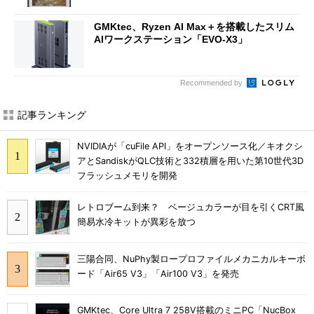
GMKtec、Ryzen AI Max＋を搭載したスリム
AIワークステーション「EVO-X3」
Recommended by
記事ランキング
NVIDIAが「cuFile API」をオープンソース化／キオクシ
アとSandiskがQLC技術と332積層を用いた第10世代3D
フラッシュメモリを開発
レトロブーム到来？ ベージュカラーが目を引くCRT風
簡易水冷キットが異彩を放つ
三陽合同、NuPhy製ロープロファイルメカニカルキーボ
ード「Air65 V3」「Air100 V3」を発売
GMKtec、Core Ultra 7 258V搭載のミニPC「NucBox