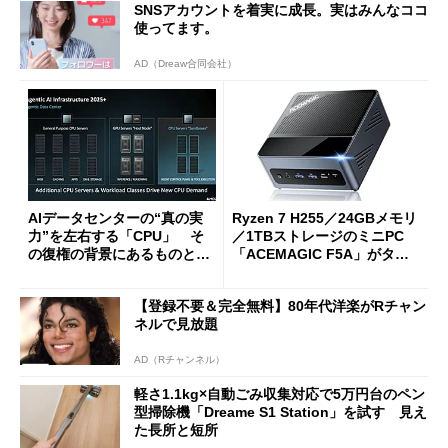
SNSアカウントを着実に成長。実はみんなココ
使ってます。
AD（Dreaw合同会社）
AIデータセンターの“真の実
Ryzen 7 H255／24GBメモリ
力”を左右する「CPU」 そ
／1TBストレージのミニPC
の復権の背景にあるものと
「ACEMAGIC F5A」がタイ
は？
ムセールで41％オフの10万69
98円に
【登録不要＆完全無料】80年代洋楽がRチャン
ネルで見放題
AD（Rチャンネル）
軽さ1.1kg×自動ごみ収集対応で5万円台のペン
型掃除機「Dreame S1 Station」を試す 見え
た長所と短所