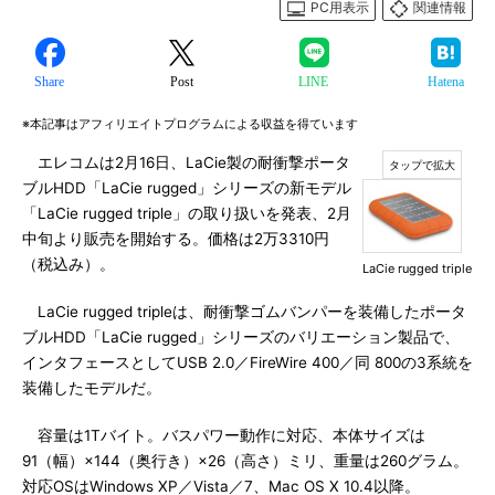
PC用表示
関連情報
Share
Post
LINE
Hatena
※本記事はアフィリエイトプログラムによる収益を得ています
エレコムは2月16日、LaCie製の耐衝撃ポータ
ブルHDD「LaCie rugged」シリーズの新モデル
「LaCie rugged triple」の取り扱いを発表、2月
中旬より販売を開始する。価格は2万3310円
（税込み）。
LaCie rugged triple
LaCie rugged tripleは、耐衝撃ゴムバンパーを装備したポータ
ブルHDD「LaCie rugged」シリーズのバリエーション製品で、
インタフェースとしてUSB 2.0／FireWire 400／同 800の3系統を
装備したモデルだ。
容量は1Tバイト。バスパワー動作に対応、本体サイズは
91（幅）×144（奥行き）×26（高さ）ミリ、重量は260グラム。
対応OSはWindows XP／Vista／7、Mac OS X 10.4以降。