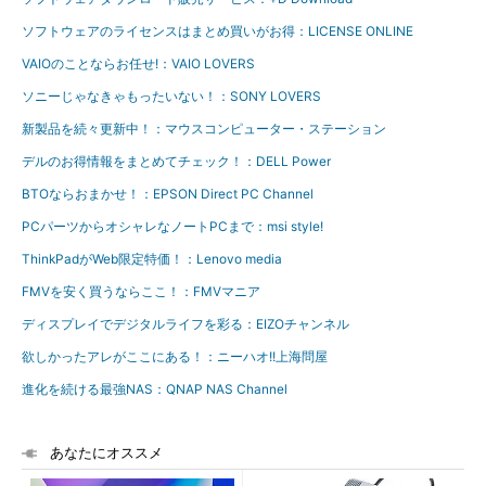
ソフトウェアのライセンスはまとめ買いがお得：LICENSE ONLINE
VAIOのことならお任せ!：VAIO LOVERS
ソニーじゃなきゃもったいない！：SONY LOVERS
新製品を続々更新中！：マウスコンピューター・ステーション
デルのお得情報をまとめてチェック！：DELL Power
BTOならおまかせ！：EPSON Direct PC Channel
PCパーツからオシャレなノートPCまで：msi style!
ThinkPadがWeb限定特価！：Lenovo media
FMVを安く買うならここ！：FMVマニア
ディスプレイでデジタルライフを彩る：EIZOチャンネル
欲しかったアレがここにある！：ニーハオ!!上海問屋
進化を続ける最強NAS：QNAP NAS Channel
あなたにオススメ