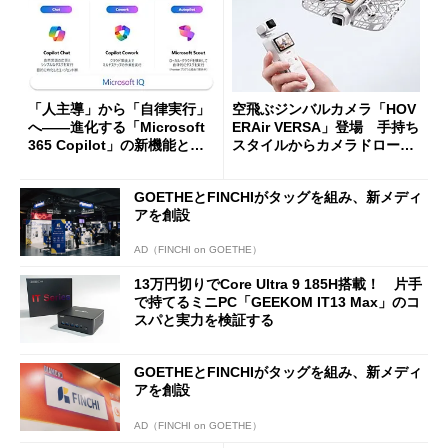
「人主導」から「自律実行」
空飛ぶジンバルカメラ「HOV
へ――進化する「Microsoft
ERAir VERSA」登場 手持ち
365 Copilot」の新機能とエ
スタイルからカメラドローン
ージェントAIの現在地
に合体変形
GOETHEとFINCHIがタッグを組み、新メディ
アを創設
AD（FINCHI on GOETHE）
13万円切りでCore Ultra 9 185H搭載！ 片手
で持てるミニPC「GEEKOM IT13 Max」のコ
スパと実力を検証する
GOETHEとFINCHIがタッグを組み、新メディ
アを創設
AD（FINCHI on GOETHE）