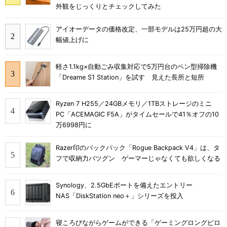
外観をじっくりとチェックしてみた
アイオーデータの価格改定、一部モデルは25万円超の大
幅値上げに
軽さ1.1kg×自動ごみ収集対応で5万円台のペン型掃除機
「Dreame S1 Station」を試す 見えた長所と短所
Ryzen 7 H255／24GBメモリ／1TBストレージのミニ
PC「ACEMAGIC F5A」がタイムセールで41％オフの10
万6998円に
Razer印のバックパック「Rogue Backpack V4」は、タ
フで収納力バツグン ゲーマーじゃなくても欲しくなる
Synology、2.5GbEポートを備えたエントリー
NAS「DiskStation neo＋」シリーズを投入
寝ころびながらゲームができる「ゲーミングロングピロ