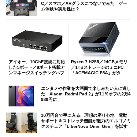
C／スマホ／ARグラスにつないでみた ゲー
ム体験や実用性は？
アイオー、10GbE接続に対応
Ryzen 7 H255／24GBメモリ
した5ポート／8ポート搭載ア
／1TBストレージのミニPC
ンマネージスイッチングハブ
「ACEMAGIC F5A」がタイ
ムセールで41％オフの10万69
98円に
エンタメや作業を大画面で楽しみたい人に適し
た「Xiaomi Redmi Pad 2」が11％オフの2万4
980円に
10万円台で手に入る、理想の座り心地 電動
サポート＆ストレッチ機能が魅力のエルゴノミ
クスチェア「LiberNovo Omni Gen」を試す