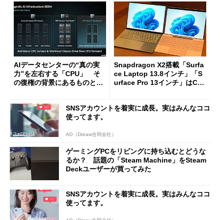
AIデータセンターの“真の実
Snapdragon X2搭載「Surfa
力”を左右する「CPU」 そ
ce Laptop 13.8インチ」「S
の復権の背景にあるものと
urface Pro 13インチ」はCop
は？
ilot+ PCの“完成形”？ 外観
をじっくりとチェックしてみ
SNSアカウントを着実に成長。実はみんなココ
た
使ってます。
AD（Dreaw合同会社）
ゲーミングPCをリビングに持ち込むとどうな
るか？ 話題の「Steam Machine」をSteam
Deckユーザーが買ってみた
SNSアカウントを着実に成長。実はみんなココ
使ってます。