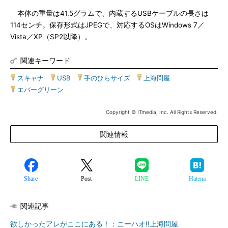
本体の重量は41.5グラムで、内蔵するUSBケーブルの長さは
114センチ。保存形式はJPEGで、対応するOSはWindows 7／
Vista／XP（SP2以降）。
関連キーワード
スキャナ
|
USB
|
手のひらサイズ
|
上海問屋
|
エバーグリーン
Copyright © ITmedia, Inc. All Rights Reserved.
関連情報
Share
Post
LINE
Hatena
関連記事
欲しかったアレがここにある！：ニーハオ!!上海問屋