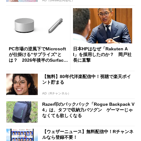
AD（Dreaw合同会社）
PC市場の逆風下でMicrosoft
日本HPはなぜ「Rakuten A
が仕掛ける“サプライズ”と
I」を採用したのか？ 岡戸社
は？ 2026年後半のSurface
長に直撃
新製品を予想する
【無料】80年代洋楽配信中！視聴で楽天ポイ
ント貯まる
AD（Rチャンネル）
Razer印のバックパック「Rogue Backpack V
4」は、タフで収納力バツグン ゲーマーじゃ
なくても欲しくなる
【ウェザーニュース】無料配信中！Rチャンネ
ルなら登録不要！