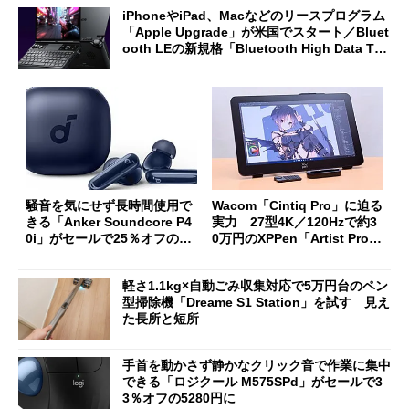
iPhoneやiPad、Macなどのリースプログラム
「Apple Upgrade」が米国でスタート／Bluet
ooth LEの新規格「Bluetooth High Data Thr
oughput」が明...
騒音を気にせず長時間使用で
Wacom「Cintiq Pro」に迫る
きる「Anker Soundcore P4
実力 27型4K／120Hzで約3
0i」がセールで25％オフの59
0万円のXPPen「Artist Pro 2
90円に
7（Gen 2）」でお絵描きして
分かった魅力と妥協点
軽さ1.1kg×自動ごみ収集対応で5万円台のペン
型掃除機「Dreame S1 Station」を試す 見え
た長所と短所
手首を動かさず静かなクリック音で作業に集中
できる「ロジクール M575SPd」がセールで3
3％オフの5280円に