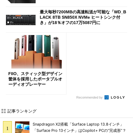
最大毎秒7200MBの高速転送が可能な「WD_B
LACK 8TB SN850X NVMe ヒートシンク付
き」が18％オフの17万5087円に
FIIO、スティック型デザイン
筐体を採用したポータブルオ
ーディオプレーヤー
Recommended by
記事ランキング
Snapdragon X2搭載「Surface Laptop 13.8インチ」
「Surface Pro 13インチ」はCopilot+ PCの“完成形”？