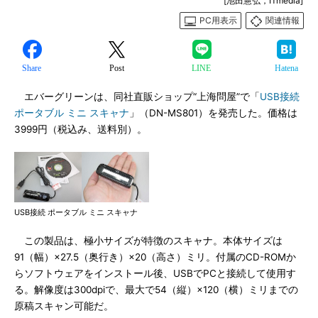
[池田憲弘，ITmedia]
PC用表示
関連情報
Share
Post
LINE
Hatena
エバーグリーンは、同社直販ショップ“上海問屋”で「
USB接続
ポータブル ミニ スキャナ
」（DN-MS801）を発売した。価格は
3999円（税込み、送料別）。
USB接続 ポータブル ミニ スキャナ
この製品は、極小サイズが特徴のスキャナ。本体サイズは
91（幅）×27.5（奥行き）×20（高さ）ミリ。付属のCD-ROMか
らソフトウェアをインストール後、USBでPCと接続して使用す
る。解像度は300dpiで、最大で54（縦）×120（横）ミリまでの
原稿スキャン可能だ。