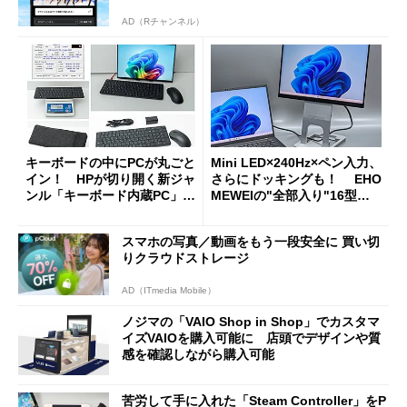
AD（Rチャンネル）
キーボードの中にPCが丸ごと
Mini LED×240Hz×ペン入力、
イン！ HPが切り開く新ジャ
さらにドッキングも！ EHO
ンル「キーボード内蔵PC」の
MEWEIの"全部入り"16型モ
使い勝手を徹底検証
バイルディスプレイ「TM-16
0PW」徹底レビュー
スマホの写真／動画をもう一段安全に 買い切
りクラウドストレージ
AD（ITmedia Mobile）
ノジマの「VAIO Shop in Shop」でカスタマ
イズVAIOを購入可能に 店頭でデザインや質
感を確認しながら購入可能
苦労して手に入れた「Steam Controller」をP