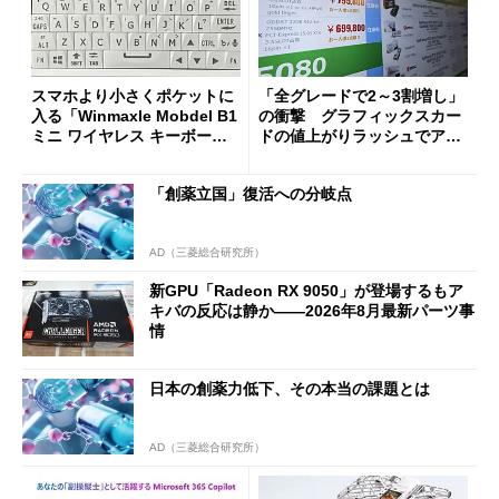
スマホより小さくポケットに
「全グレードで2～3割増し」
入る「Winmaxle Mobdel B1
の衝撃 グラフィックスカー
ミニ ワイヤレス キーボー
ドの値上がりラッシュでアキ
ド」がセールで10％オフの37
バの購入制限が深刻化
94円に
「創薬立国」復活への分岐点
AD（三菱総合研究所）
新GPU「Radeon RX 9050」が登場するもア
キバの反応は静か――2026年8月最新パーツ事
情
日本の創薬力低下、その本当の課題とは
AD（三菱総合研究所）