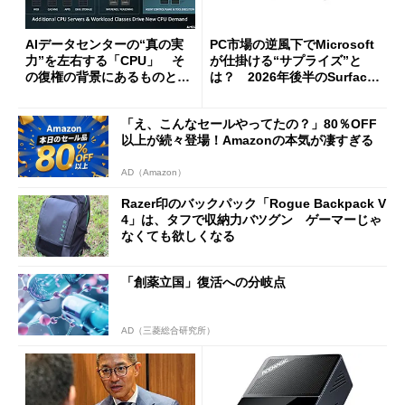
AIデータセンターの“真の実
PC市場の逆風下でMicrosoft
力”を左右する「CPU」 そ
が仕掛ける“サプライズ”と
の復権の背景にあるものと
は？ 2026年後半のSurface
は？
新製品を予想する
「え、こんなセールやってたの？」80％OFF
以上が続々登場！Amazonの本気が凄すぎる
AD（Amazon）
Razer印のバックパック「Rogue Backpack V
4」は、タフで収納力バツグン ゲーマーじゃ
なくても欲しくなる
「創薬立国」復活への分岐点
AD（三菱総合研究所）