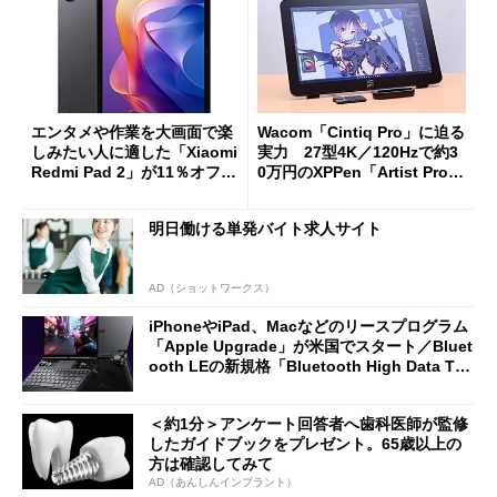
エンタメや作業を大画面で楽
Wacom「Cintiq Pro」に迫る
しみたい人に適した「Xiaomi
実力 27型4K／120Hzで約3
Redmi Pad 2」が11％オフの
0万円のXPPen「Artist Pro 2
2万4980円に
7（Gen 2）」でお絵描きして
分かった魅力と妥協点
明日働ける単発バイト求人サイト
AD（ショットワークス）
iPhoneやiPad、Macなどのリースプログラム
「Apple Upgrade」が米国でスタート／Bluet
ooth LEの新規格「Bluetooth High Data Thr
oughput」が明...
＜約1分＞アンケート回答者へ歯科医師が監修
したガイドブックをプレゼント。65歳以上の
方は確認してみて
AD（あんしんインプラント）