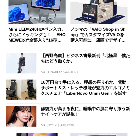
Mini LED×240Hz×ペン入力、
ノジマの「VAIO Shop in Sh
さらにドッキングも！ EHO
op」でカスタマイズVAIOを
MEWEIの"全部入り"16型モ
購入可能に 店頭でデザイン
バイルディスプレイ「TM-16
や質感を確認しながら購入可
0PW」徹底レビュー
能
【西野亮廣】ビジネス書最新刊『北極星 僕た
ちはどう働くか』
AD（FINCHI on GOETHE）
10万円台で手に入る、理想の座り心地 電動
サポート＆ストレッチ機能が魅力のエルゴノミ
クスチェア「LiberNovo Omni Gen」を試す
修復力が高まる夜に。睡眠中の肌に寄り添う新
ナイトケアが誕生！
AD（ゲラン｜美的.com）