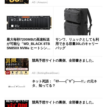
AD（Amazon）
最大毎秒7200MBの高速転送
サンワ、リュックとしても利
が可能な「WD_BLACK 8TB
用できる容量30Lのキャリー
SN850X NVMe ヒートシンク
バッグ
付き」が18％オフの17万508
7円に
競馬予想サイトの裏側、全部書きました。
AD（BettingBreakDown）
ネット死語：「ｷﾀ――(ﾟ∀ﾟ)――!!」の元ネ
タ、知ってる？
競馬予想サイトの裏側、全部書きました。