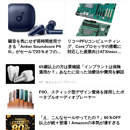
騒音を気にせず長時間使用で
リコーPFUコンピューティン
きる「Anker Soundcore P4
グ、Coreプロセッサの搭載に
0i」がセールで25％オフの59
対応した産業向けATX/micro
90円に
ATXマザーボード
65歳以上の方は要確認「インプラントは保険
適用か？」あなたに沿った治療法や費用を解説
AD（あんしんインプラント）
FIIO、スティック型デザイン筐体を採用したポ
ータブルオーディオプレーヤー
「え、こんなセールやってたの？」80％OFF
以上が続々登場！Amazonの本気が凄すぎる