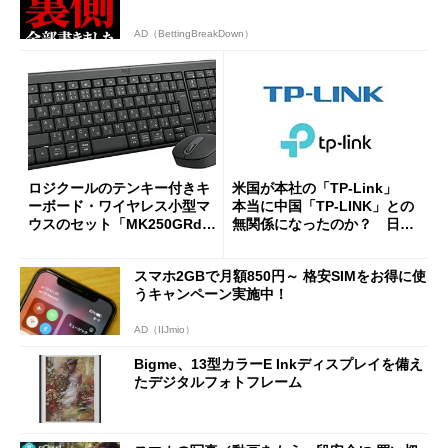
AD（BettingBreakDown）
ロジクールのテンキー付きキ
米国が本社の「TP-Link」
ーボード・ワイヤレス小型マ
本当に中国「TP-LINK」との
ウスのセット「MK250GRd」
無関係になったのか？ 日本
がセールで15％オフの2980円
法人に聞く
に
スマホ2GBで月額850円～ 格安SIMをお得に使
うキャンペーン実施中！
AD（IIJmio）
Bigme、13型カラーE Inkディスプレイを備え
たデジタルフォトフレーム