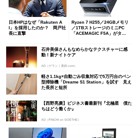
日本HPはなぜ「Rakuten A
Ryzen 7 H255／24GBメモリ
I」を採用したのか？ 岡戸社
／1TBストレージのミニPC
長に直撃
「ACEMAGIC F5A」がタイ
ムセールで41％オフの10万69
98円に
石井美保さんもなめらかなテクスチャーに感
動！新ナイトケア
AD（ゲラン｜美的.com）
軽さ1.1kg×自動ごみ収集対応で5万円台のペン
型掃除機「Dreame S1 Station」を試す 見え
た長所と短所
【西野亮廣】ビジネス書最新刊『北極星 僕た
ちはどう働くか』
AD（FINCHI on GOETHE）