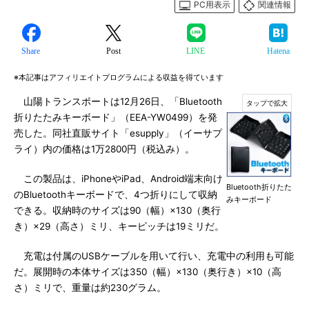
PC用表示
関連情報
Share
Post
LINE
Hatena
※本記事はアフィリエイトプログラムによる収益を得ています
山陽トランスポートは12月26日、「Bluetooth
折りたたみキーボード」（EEA-YW0499）を発
売した。同社直販サイト「esupply」（イーサプ
ライ）内の価格は1万2800円（税込み）。
この製品は、iPhoneやiPad、Android端末向け
Bluetooth折りたた
のBluetoothキーボードで、4つ折りにして収納
みキーボード
できる。収納時のサイズは90（幅）×130（奥行
き）×29（高さ）ミリ、キーピッチは19ミリだ。
充電は付属のUSBケーブルを用いて行い、充電中の利用も可能
だ。展開時の本体サイズは350（幅）×130（奥行き）×10（高
さ）ミリで、重量は約230グラム。