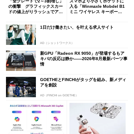
「全グレードで2～3割増し」
スマホより小さくポケットに
の衝撃 グラフィックスカー
入る「Winmaxle Mobdel B1
ドの値上がりラッシュでアキ
ミニ ワイヤレス キーボー
バの購入制限が深刻化
ド」がセールで10％オフの37
94円に
1日だけ働きたい、を叶える求人サイト
AD（ショットワークス）
新GPU「Radeon RX 9050」が登場するもア
キバの反応は静か――2026年8月最新パーツ事
情
GOETHEとFINCHIがタッグを組み、新メディ
アを創設
AD（FINCHI on GOETHE）