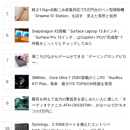
軽さ1.1kg×自動ごみ収集対応で5万円台のペン型掃除機
「Dreame S1 Station」を試す 見えた長所と短所
Snapdragon X2搭載「Surface Laptop 13.8インチ」
「Surface Pro 13インチ」はCopilot+ PCの“完成形”？
外観をじっくりとチェックしてみた
寝ころびながらゲームができる「ゲーミングロングピロ
ー」
GMKtec、Core Ultra 7 258V搭載のミニPC「NucBox
K17 Plus」発表 最大115 TOPSのAI性能を実現
騒音を抑えて迫力の重低音を楽しみたい人に適した「オ
ーディオテクニカ ATH-CKS30TW+」がセールで21％オ
フの1万円に
Synology、2.5GbEポートを備えたエントリー