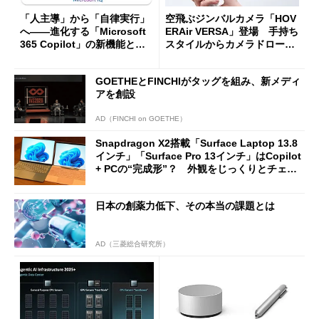
「人主導」から「自律実行」
空飛ぶジンバルカメラ「HOV
へ――進化する「Microsoft
ERAir VERSA」登場 手持ち
365 Copilot」の新機能とエ
スタイルからカメラドローン
ージェントAIの現在地
に合体変形
GOETHEとFINCHIがタッグを組み、新メディ
アを創設
AD（FINCHI on GOETHE）
Snapdragon X2搭載「Surface Laptop 13.8
インチ」「Surface Pro 13インチ」はCopilot
+ PCの“完成形”？ 外観をじっくりとチェッ
クしてみた
日本の創薬力低下、その本当の課題とは
AD（三菱総合研究所）