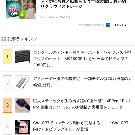
スマホの写真／動画をもう一段安全に 買い切
りクラウドストレージ
AD（ITmedia Mobile）
Recommended by
記事ランキング
ロジクールのテンキー付きキーボード・ワイヤレス小型
マウスのセット「MK250GRd」がセールで15％オフの
2980円に
アイオーデータの価格改定、一部モデルは25万円超の大
幅値上げに
巨大スティックが生み出す謎の“脳汁感” XPPen「Pilot
Pro 編集コンソール」のお絵描き実用度をチェック
ChatGPTでコンテンツ制作が完結する――「ChatGPT
向けアドビプラグイン」が登場