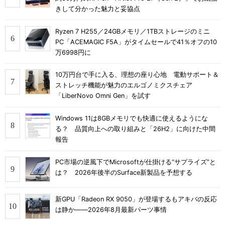
きして分かった魅力と妥協点
Ryzen 7 H255／24GBメモリ／1TBストレージのミニ
PC「ACEMAGIC F5A」がタイムセールで41％オフの10
万6998円に
10万円台で手に入る、理想の座り心地 電動サポート＆
ストレッチ機能が魅力のエルゴノミクスチェア
「LiberNovo Omni Gen」を試す
Windows 11は8GBメモリでも快適に使えるようにな
る？ 品質向上への取り組みと「26H2」に向けた中間
報告
PC市場の逆風下でMicrosoftが仕掛ける“サプライズ”と
は？ 2026年後半のSurface新製品を予想する
新GPU「Radeon RX 9050」が登場するもアキバの反応
は静か――2026年8月最新パーツ事情