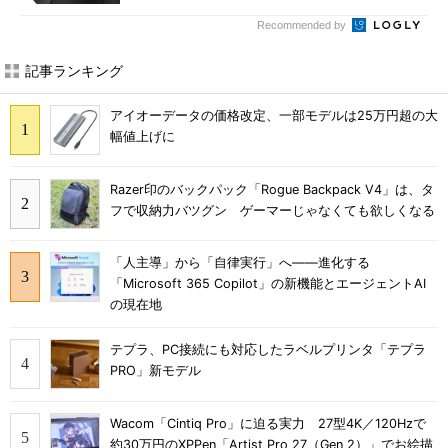
Recommended by
記事ランキング
アイオーデータの価格改定、一部モデルは25万円超の大
幅値上げに
Razer印のバックパック「Rogue Backpack V4」は、タ
フで収納力バツグン ゲーマーじゃなくても欲しくなる
「人主導」から「自律実行」へ――進化する
「Microsoft 365 Copilot」の新機能とエージェントAI
の現在地
テプラ、PC接続にも対応したラベルプリンタ「テプラ
PRO」新モデル
Wacom「Cintiq Pro」に迫る実力 27型4K／120Hzで
約30万円のXPPen「Artist Pro 27（Gen 2）」でお絵描