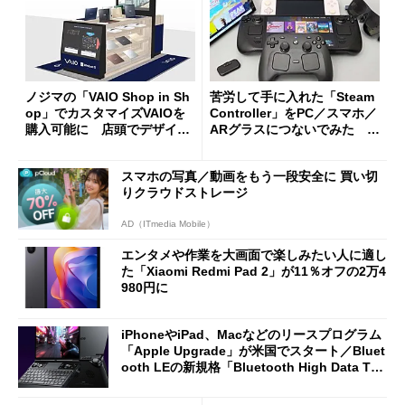
ノジマの「VAIO Shop in Sh
苦労して手に入れた「Steam
op」でカスタマイズVAIOを
Controller」をPC／スマホ／
購入可能に 店頭でデザイン
ARグラスにつないでみた ゲ
や質感を確認しながら購入可
ーム体験や実用性は？
能
スマホの写真／動画をもう一段安全に 買い切
りクラウドストレージ
AD（ITmedia Mobile）
エンタメや作業を大画面で楽しみたい人に適し
た「Xiaomi Redmi Pad 2」が11％オフの2万4
980円に
iPhoneやiPad、Macなどのリースプログラム
「Apple Upgrade」が米国でスタート／Bluet
ooth LEの新規格「Bluetooth High Data Thr
oughput」が明...