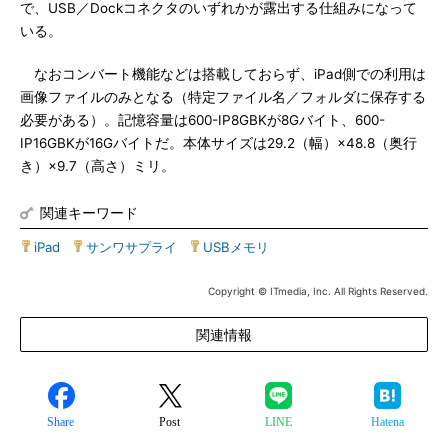
で、USB／Dockコネクタのいずれかが露出する仕組みになって
いる。
なおコンバート機能などは搭載しておらず、iPad側での利用は
画像ファイルのみとなる（特定ファイル名／フォルダに保存する
必要がある）。記憶容量は600-IP8GBKが8Gバイト、600-
IP16GBKが16Gバイトだ。本体サイズは29.2（幅）×48.8（奥行
き）×9.7（高さ）ミリ。
関連キーワード
iPad
|
サンワサプライ
|
USBメモリ
Copyright © ITmedia, Inc. All Rights Reserved.
関連情報
Share
Post
LINE
Hatena