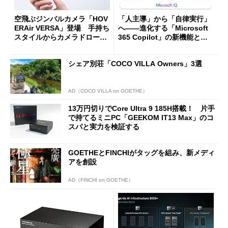
空飛ぶジンバルカメラ「HOV
「人主導」から「自律実行」
ERAir VERSA」登場 手持ち
へ――進化する「Microsoft
スタイルからカメラドローン
365 Copilot」の新機能とエ
に合体変形
ージェントAIの現在地
シェア別荘「COCO VILLA Owners」3選
AD（COCO VILLA on GOETHE）
13万円切りでCore Ultra 9 185H搭載！ 片手
で持てるミニPC「GEEKOM IT13 Max」のコ
スパと実力を検証する
GOETHEとFINCHIがタッグを組み、新メディ
アを創設
AD（FINCHI on GOETHE）