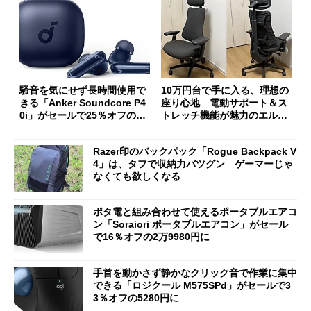
騒音を気にせず長時間使用で
10万円台で手に入る、理想の
きる「Anker Soundcore P4
座り心地 電動サポート＆ス
0i」がセールで25％オフの59
トレッチ機能が魅力のエルゴ
90円に
ノミクスチェア「LiberNovo
Omni Gen」を試す
Razer印のバックパック「Rogue Backpack V
4」は、タフで収納力バツグン ゲーマーじゃ
なくても欲しくなる
ポタ電と組み合わせて使えるポータブルエアコ
ン「Soraiori ポータブルエアコン」がセール
で16％オフの2万9980円に
手首を動かさず静かなクリック音で作業に集中
できる「ロジクール M575SPd」がセールで3
3％オフの5280円に