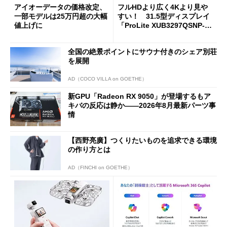
アイオーデータの価格改定、
フルHDより広く4Kより見や
一部モデルは25万円超の大幅
すい！ 31.5型ディスプレイ
値上げに
「ProLite XUB3297QSNP-B
1J」がテレワークにピッタリ
な理由
全国の絶景ポイントにサウナ付きのシェア別荘
を展開
AD（COCO VILLA on GOETHE）
新GPU「Radeon RX 9050」が登場するもア
キバの反応は静か――2026年8月最新パーツ事
情
【西野亮廣】つくりたいものを追求できる環境
の作り方とは
AD（FINCHI on GOETHE）