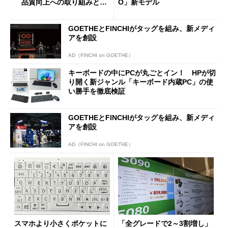
品質向上への取り組みと
O」新モデル
「26H2」に向けた中間報告
GOETHEとFINCHIがタッグを組み、新メディ
アを創設
AD（FINCHI on GOETHE）
キーボードの中にPCが丸ごとイン！ HPが切
り開く新ジャンル「キーボード内蔵PC」の使
い勝手を徹底検証
GOETHEとFINCHIがタッグを組み、新メディ
アを創設
AD（FINCHI on GOETHE）
スマホより小さくポケットに
「全グレードで2～3割増し」