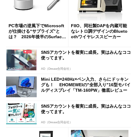
PC市場の逆風下でMicrosoft
FIIO、同社製DAPを内蔵可能
が仕掛ける“サプライズ”と
なレトロ調デザインのBlueto
は？ 2026年後半のSurface
othワイヤレススピーカー
新製品を予想する
SNSアカウントを着実に成長。実はみんなココ
使ってます。
AD（Dreaw合同会社）
Mini LED×240Hz×ペン入力、さらにドッキン
グも！ EHOMEWEIの"全部入り"16型モバイ
ルディスプレイ「TM-160PW」徹底レビュー
SNSアカウントを着実に成長。実はみんなココ
使ってます。
AD（Dreaw合同会社）