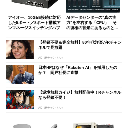
アイオー、10GbE接続に対応
AIデータセンターの“真の実
した5ポート／8ポート搭載ア
力”を左右する「CPU」 そ
ンマネージスイッチングハブ
の復権の背景にあるものと
は？
【登録不要＆完全無料】80年代洋楽がRチャン
ネルで見放題
AD（Rチャンネル）
日本HPはなぜ「Rakuten AI」を採用したの
か？ 岡戸社長に直撃
【逆境無頼カイジ】無料配信中！Rチャンネル
なら登録不要！
AD（Rチャンネル）