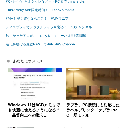
PCパーツからオシャレなノートPCまで：msi style!
ThinkPadがWeb限定特価！：Lenovo media
FMVを安く買うならここ！：FMVマニア
ディスプレイでデジタルライフを彩る：EIZOチャンネル
欲しかったアレがここにある！：ニーハオ!!上海問屋
進化を続ける最強NAS：QNAP NAS Channel
あなたにオススメ
Windows 11は8GBメモリで
テプラ、PC接続にも対応した
も快適に使えるようになる？
ラベルプリンタ「テプラ PR
品質向上への取り...
O」新モデル