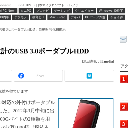
ponsord｜
日本マイクロソフト
レノボ
PHILIPS
ミニPC
プロナビ
ゲーミング
クリエイター
Windows 10終了
AI PC Now!
30周年
デジモノ
教育とIT
Mac・iPad
アキバ
PCパーツの道
チョイ得
B 3.0ポーダブルHDD：自動暗号化機能も
のUSB 3.0ポーダブルHDD
[池田憲弘，
ITmedia
]
アク
Share
収益を得ています
3.0対応の外付けポータブル
した。2012年3月中旬に出
00Gバイトの2種類を用
が2万1000円（税込み、