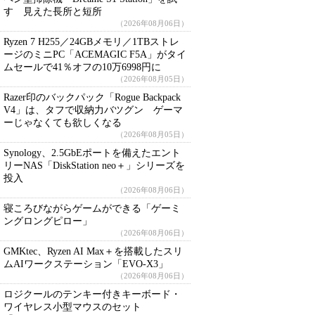
す 見えた長所と短所
（2026年08月06日）
Ryzen 7 H255／24GBメモリ／1TBストレ
ージのミニPC「ACEMAGIC F5A」がタイ
ムセールで41％オフの10万6998円に
（2026年08月05日）
Razer印のバックパック「Rogue Backpack
V4」は、タフで収納力バツグン ゲーマ
ーじゃなくても欲しくなる
（2026年08月05日）
Synology、2.5GbEポートを備えたエント
リーNAS「DiskStation neo＋」シリーズを
投入
（2026年08月06日）
寝ころびながらゲームができる「ゲーミ
ングロングピロー」
（2026年08月06日）
GMKtec、Ryzen AI Max＋を搭載したスリ
ムAIワークステーション「EVO-X3」
（2026年08月06日）
ロジクールのテンキー付きキーボード・
ワイヤレス小型マウスのセット