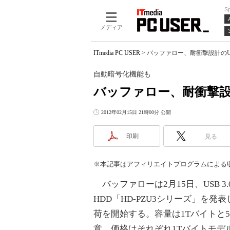
S
メディア
ITmedia PC USER
>
バッファロー、耐衝撃設計のUS
自動暗号化機能も
バッファロー、耐衝撃設計
2012年02月15日 21時00分 公開
印刷
見る
※本記事はアフィリエイトプログラムによる
バッファローは2月15日、USB 
HDD「HD-PZU3シリーズ」を発表
荷を開始する。容量は1Tバイトと5
意、価格はそれぞれ1Tバイトモデル