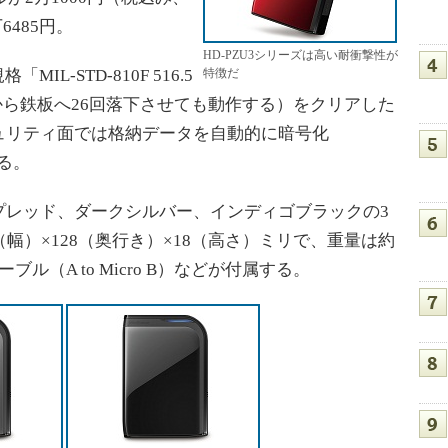
6485円。
HD-PZU3シリーズは高い耐衝撃性が
IL-STD-810F 516.5
特徴だ
メートルから鉄板へ26回落下させても動作する）をクリアした
ュリティ面では格納データを自動的に暗号化
える。
レッド、ダークシルバー、インディゴブラックの3
幅）×128（奥行き）×18（高さ）ミリで、重量は約
ブル（A to Micro B）などが付属する。