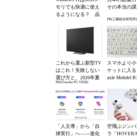
モリでも快適に使え
その本当の課
るようになる？ 品
PR(三菱総合研究所)
質向上への取り組み
と「26H2」に...
これから選ぶ新型TV
スマホより小
はこれ！失敗しない
ケットに入る「
選び方と、2026年夏
axle Mobdel 
PR(ITmedia PC USER)
の一押しモデル
ワイヤレス 
ド」...
「人主導」から「自
空飛ぶジンバ
律実行」へ――進化
ラ「HOVERAi