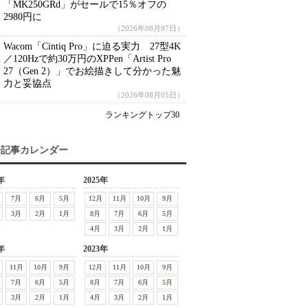
「MK250GRd」がセールで15％オフの
2980円に
（2026年08月07日）
Wacom「Cintiq Pro」に迫る実力 27型4K
／120Hzで約30万円のXPPen「Artist Pro
27（Gen 2）」でお絵描きして分かった魅
力と妥協点
（2026年08月05日）
ランキングトップ30
去記事カレンダー
年
2025年
7月
6月
5月
12月
11月
10月
9月
3月
2月
1月
8月
7月
6月
5月
4月
3月
2月
1月
年
2023年
11月
10月
9月
12月
11月
10月
9月
7月
6月
5月
8月
7月
6月
5月
3月
2月
1月
4月
3月
2月
1月