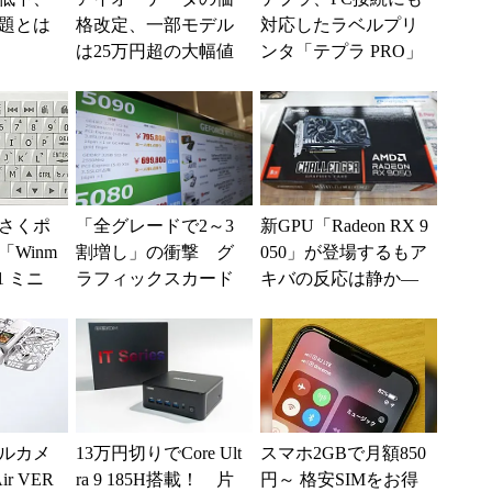
題とは
格改定、一部モデル
対応したラベルプリ
は25万円超の大幅値
ンタ「テプラ PRO」
上げに
新モデル
さくポ
「全グレードで2～3
新GPU「Radeon RX 9
Winm
割増し」の衝撃 グ
050」が登場するもア
B1 ミニ
ラフィックスカード
キバの反応は静か―
キーボー
の値上がりラッシュ
―2026年8月最新パー
でアキバの購入制限
ツ事...
が深刻化
ルカメ
13万円切りでCore Ult
スマホ2GBで月額850
r VER
ra 9 185H搭載！ 片
円～ 格安SIMをお得