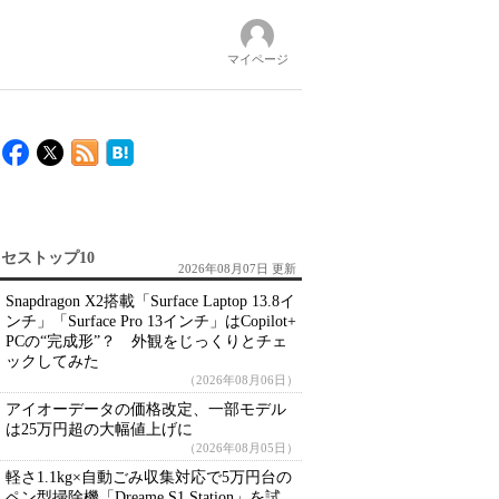
マイページ
セストップ10
2026年08月07日 更新
Snapdragon X2搭載「Surface Laptop 13.8イ
ンチ」「Surface Pro 13インチ」はCopilot+
PCの“完成形”？ 外観をじっくりとチェ
ックしてみた
（2026年08月06日）
アイオーデータの価格改定、一部モデル
は25万円超の大幅値上げに
（2026年08月05日）
軽さ1.1kg×自動ごみ収集対応で5万円台の
ペン型掃除機「Dreame S1 Station」を試