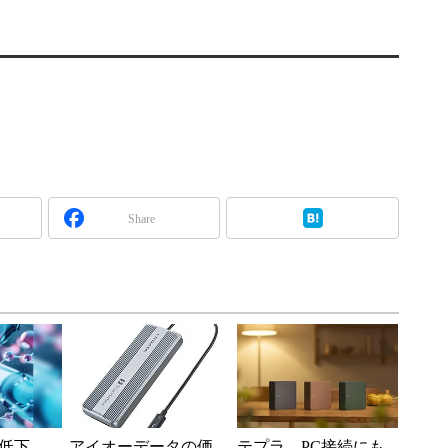
Share
低下、
アイオーデータの価
テプラ、PC接続にも