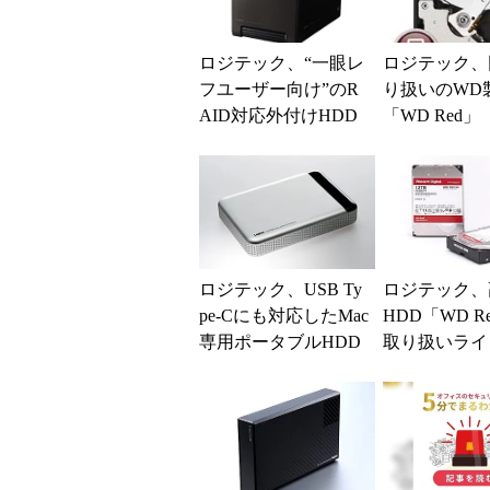
ロジテック、“一眼レ
ロジテック、
フユーザー向け”のR
り扱いのWD
AID対応外付けHDD
「WD Red」「
ower」に4T
デルを追...
ロジテック、USB Ty
ロジテック、
pe-Cにも対応したMac
HDD「WD R
専用ポータブルHDD
取り扱いライ
プを拡充