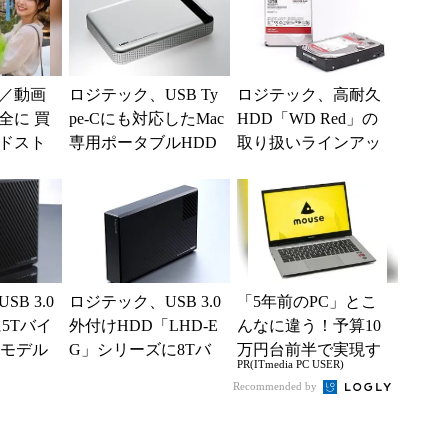
／動画
ロジテック、USB Ty
ロジテック、高耐久
全に 買
pe-Cにも対応したMac
HDD「WD Red」の
ドスト
専用ポータブルHDD
取り扱いラインアッ
プを拡充
B 3.0
ロジテック、USB 3.0
「5年前のPC」とこ
5Tバイ
外付けHDD「LHD-E
んなに違う！予算10
トモデル
G」シリーズに8Tバ
万円台前半で実現す
PR(ITmedia PC USER)
イトモデルを追加
る快適PCライフ
Recommended by