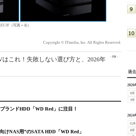
TREU3F（写真＝右）
Copyright © ITmedia, Inc. All Rights Reserved.
- PR -
Vはこれ！失敗しない選び方と、2026年
過
2026
8月
4月
ランドHDD「WD Red」に注目！
2024
12月
8月
SOHO向けNAS用”のSATA HDD「WD Red」