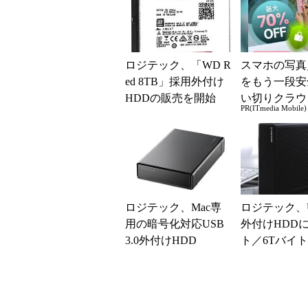
ロジテック、「WD R
スマホの写真
ed 8TB」採用外付け
をもう一段安
HDDの販売を開始
い切りクラウ
PR(ITmedia Mobile)
レージ
ロジテック、Mac専
ロジテック、US
用の暗号化対応USB
外付けHDDに
3.0外付けHDD
ト／6Tバイ
を追加