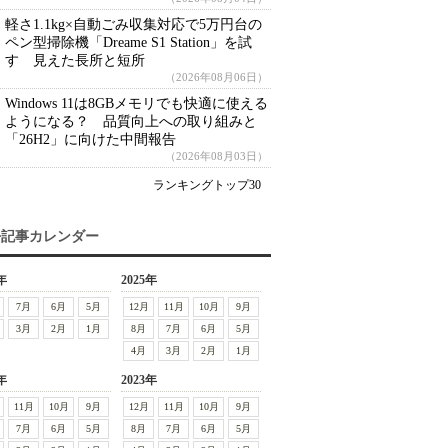
軽さ1.1kg×自動ごみ収集対応で5万円台の
ペン型掃除機「Dreame S1 Station」を試
す 見えた長所と短所
（2026年08月06日）
Windows 11は8GBメモリでも快適に使える
ようになる？ 品質向上への取り組みと
「26H2」に向けた中間報告
（2026年08月03日）
ランキングトップ30
去記事カレンダー
年
2025年
7月
6月
5月
12月
11月
10月
9月
3月
2月
1月
8月
7月
6月
5月
4月
3月
2月
1月
年
2023年
11月
10月
9月
12月
11月
10月
9月
7月
6月
5月
8月
7月
6月
5月