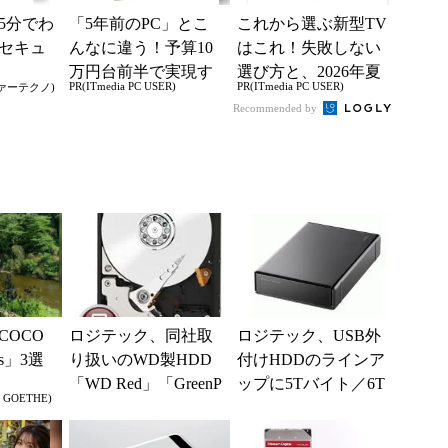
5分でわ
「5年前のPC」とこ
これから選ぶ新型TV
セキュ
んなに違う！予算10
はこれ！失敗しない
万円台前半で実現す
選び方と、2026年夏
PR(ITmedia PC USER)
PR(ITmedia PC USER)
ァーテクノ)
る快適PCライフ
の一押しモデル
Recommended by
COCO
ロジテック、同社取
ロジテック、USB外
rs」3選
り扱いのWD製HDD
付けHDDのラインア
「WD Red」「GreenP
ップに5Tバイト／6T
n GOETHE)
ower」に4Tバイトモ
バイトモデルを追加
デルを追...