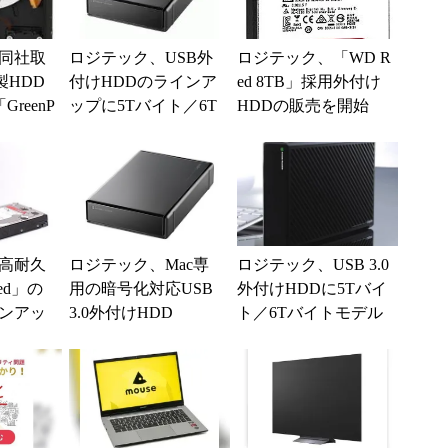
同社取
ロジテック、USB外
ロジテック、「WD R
製HDD
付けHDDのラインア
ed 8TB」採用外付け
GreenP
ップに5Tバイト／6T
HDDの販売を開始
バイトモ
バイトモデルを追加
高耐久
ロジテック、Mac専
ロジテック、USB 3.0
ed」の
用の暗号化対応USB
外付けHDDに5Tバイ
ンアッ
3.0外付けHDD
ト／6Tバイトモデル
を追加