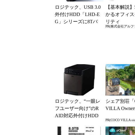
ロジテック、USB 3.0
【基本解説】
外付けHDD「LHD-E
かるオフィス
G」シリーズに8Tバ
リティ
PR(株式会社アルフ
イトモデルを追加
ロジテック、“一眼レ
シェア別荘「
フユーザー向け”のR
VILLA Owne
AID対応外付けHDD
PR(COCO VILLA o