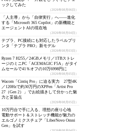
ックしてみた
（2026年08月06日）
「人主導」から「自律実行」へ――進化
する「Microsoft 365 Copilot」の新機能と
エージェントAIの現在地
（2026年08月04日）
テプラ、PC接続にも対応したラベルプリ
ンタ「テプラ PRO」新モデル
（2026年08月03日）
Ryzen 7 H255／24GBメモリ／1TBストレ
ージのミニPC「ACEMAGIC F5A」がタイ
ムセールで41％オフの10万6998円に
（2026年08月05日）
Wacom「Cintiq Pro」に迫る実力 27型4K
／120Hzで約30万円のXPPen「Artist Pro
27（Gen 2）」でお絵描きして分かった魅
力と妥協点
（2026年08月05日）
10万円台で手に入る、理想の座り心地
電動サポート＆ストレッチ機能が魅力の
エルゴノミクスチェア「LiberNovo Omni
Gen」を試す
（2026年08月04日）