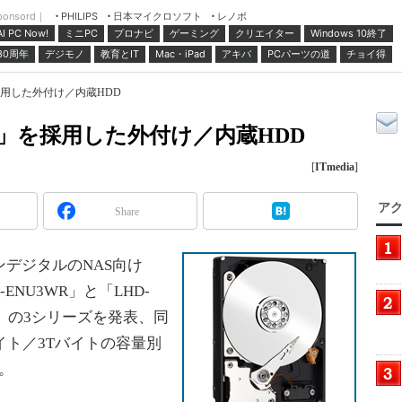
ponsord｜
日本マイクロソフト
レノボ
PHILIPS
ミニPC
プロナビ
ゲーミング
クリエイター
Windows 10終了
AI PC Now!
30周年
デジモノ
教育とIT
Mac・iPad
アキバ
PCパーツの道
チョイ得
採用した外付け／内蔵HDD
d」を採用した外付け／内蔵HDD
[
ITmedia
]
アク
Share
デジタルのNAS向け
-ENU3WR」と「LHD-
KWR」の3シリーズを発表、同
イト／3Tバイトの容量別
。