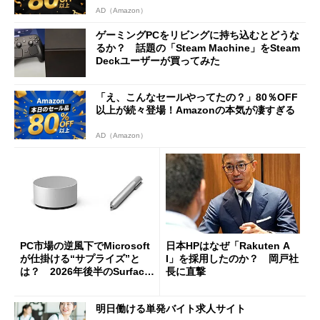
AD（Amazon）
ゲーミングPCをリビングに持ち込むとどうな
るか？ 話題の「Steam Machine」をSteam
Deckユーザーが買ってみた
「え、こんなセールやってたの？」80％OFF
以上が続々登場！Amazonの本気が凄すぎる
AD（Amazon）
PC市場の逆風下でMicrosoft
日本HPはなぜ「Rakuten A
が仕掛ける“サプライズ”と
I」を採用したのか？ 岡戸社
は？ 2026年後半のSurface
長に直撃
新製品を予想する
明日働ける単発バイト求人サイト