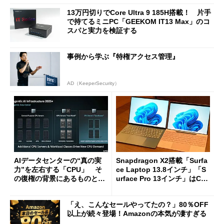
13万円切りでCore Ultra 9 185H搭載！ 片手
で持てるミニPC「GEEKOM IT13 Max」のコ
スパと実力を検証する
事例から学ぶ『特権アクセス管理』
AD（KeeperSecurity）
AIデータセンターの“真の実
Snapdragon X2搭載「Surfa
力”を左右する「CPU」 そ
ce Laptop 13.8インチ」「S
の復権の背景にあるものと
urface Pro 13インチ」はCop
は？
ilot+ PCの“完成形”？ 外観
をじっくりとチェックしてみ
「え、こんなセールやってたの？」80％OFF
た
以上が続々登場！Amazonの本気が凄すぎる