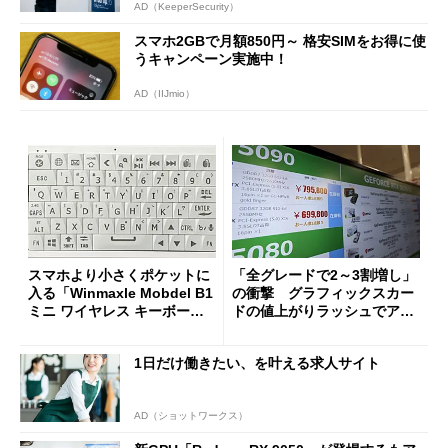
AD（KeeperSecurity）
スマホ2GBで月額850円～ 格安SIMをお得に使
うキャンペーン実施中！
AD（IIJmio）
スマホより小さくポケットに
「全グレードで2～3割増し」
入る「Winmaxle Mobdel B1
の衝撃 グラフィックスカー
ミニ ワイヤレス キーボー
ドの値上がりラッシュでアキ
ド」がセールで10％オフの37
バの購入制限が深刻化
94円に
1日だけ働きたい、を叶える求人サイト
AD（ショットワークス）