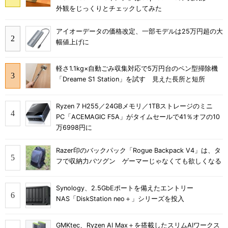
外観をじっくりとチェックしてみた
アイオーデータの価格改定、一部モデルは25万円超の大
幅値上げに
軽さ1.1kg×自動ごみ収集対応で5万円台のペン型掃除機
「Dreame S1 Station」を試す 見えた長所と短所
Ryzen 7 H255／24GBメモリ／1TBストレージのミニ
PC「ACEMAGIC F5A」がタイムセールで41％オフの10
万6998円に
Razer印のバックパック「Rogue Backpack V4」は、タ
フで収納力バツグン ゲーマーじゃなくても欲しくなる
Synology、2.5GbEポートを備えたエントリー
NAS「DiskStation neo＋」シリーズを投入
GMKtec、Ryzen AI Max＋を搭載したスリムAIワークス