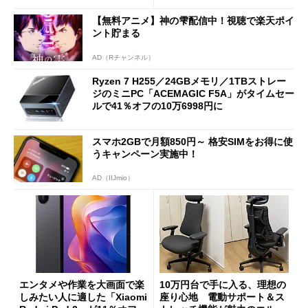
【無料アニメ】神の雫配信中！視聴で楽天ポイ
ント貯まる
AD（Rチャンネル）
Ryzen 7 H255／24GBメモリ／1TBストレー
ジのミニPC「ACEMAGIC F5A」がタイムセー
ルで41％オフの10万6998円に
スマホ2GBで月額850円～ 格安SIMをお得に使
うキャンペーン実施中！
AD（IIJmio）
エンタメや作業を大画面で楽
10万円台で手に入る、理想の
しみたい人に適した「Xiaomi
座り心地 電動サポート＆ス