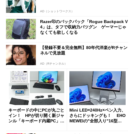
AD（ショットワークス）
Razer印のバックパック「Rogue Backpack V
4」は、タフで収納力バツグン ゲーマーじゃ
なくても欲しくなる
【登録不要＆完全無料】80年代洋楽がRチャン
ネルで見放題
AD（Rチャンネル）
キーボードの中にPCが丸ごと
Mini LED×240Hz×ペン入力、
イン！ HPが切り開く新ジャ
さらにドッキングも！ EHO
ンル「キーボード内蔵PC」の
MEWEIの"全部入り"16型モ
使い勝手を徹底検証
バイルディスプレイ「TM-16
0PW」徹底レビュー