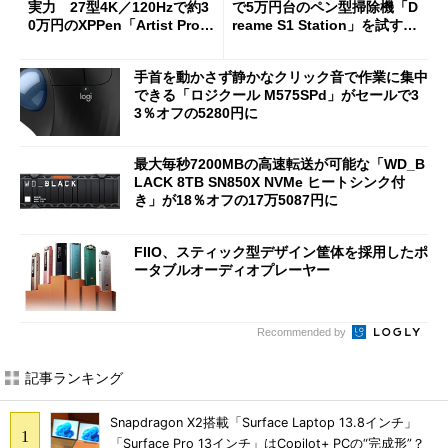
実力 27型4K／120Hzで約3
で5万円台のペン型掃除機「D
0万円のXPPen「Artist Pro 2
reame S1 Station」を試す
7（Gen 2）」でお絵描きして
見えた長所と短所
分かった魅力と妥協点
手首を動かさず静かなクリック音で作業に集中
できる「ロジクール M575SPd」がセールで3
3％オフの5280円に
最大毎秒7200MBの高速転送が可能な「WD_B
LACK 8TB SN850X NVMe ヒートシンク付
き」が18％オフの17万5087円に
FIIO、スティック型デザイン筐体を採用したポ
ータブルオーディオプレーヤー
Recommended by
記事ランキング
Snapdragon X2搭載「Surface Laptop 13.8インチ」
「Surface Pro 13インチ」はCopilot+ PCの“完成形”？