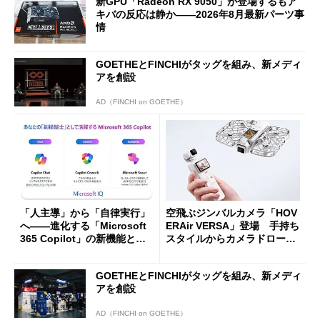
新GPU「Radeon RX 9050」が登場するもア
キバの反応は静か――2026年8月最新パーツ事
情
GOETHEとFINCHIがタッグを組み、新メディ
アを創設
AD（FINCHI on GOETHE）
「人主導」から「自律実行」
空飛ぶジンバルカメラ「HOV
へ――進化する「Microsoft
ERAir VERSA」登場 手持ち
365 Copilot」の新機能とエ
スタイルからカメラドローン
ージェントAIの現在地
に合体変形
GOETHEとFINCHIがタッグを組み、新メディ
アを創設
AD（FINCHI on GOETHE）