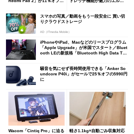
Redmi Pad 2」が11％オフの
トレッチ機能が魅力のエルゴ
2万4980円に
ノミクスチェア「LiberNovo
Omni Gen」を試す
スマホの写真／動画をもう一段安全に 買い切
りクラウドストレージ
AD（ITmedia Mobile）
iPhoneやiPad、Macなどのリースプログラム
「Apple Upgrade」が米国でスタート／Bluet
ooth LEの新規格「Bluetooth High Data Thr
oughput」が明...
騒音を気にせず長時間使用できる「Anker So
undcore P40i」がセールで25％オフの5990円
に
Wacom「Cintiq Pro」に迫る
軽さ1.1kg×自動ごみ収集対応