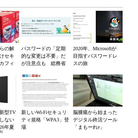
らの解
パスワードの「定期
2020年、Microsoftが
けセキ
的な変更は不要」だ
目指すパスワードレ
カフィ
が注意点も 総務省
スの旅
」2016
がサイバーセキュリ
ティサイトで呼びか
け
新型TV
新しいWi-Fiセキュリ
脳腫瘍から始まった
しない
ティ規格「WPA3」登
デジタル終活ツール
26年夏
場
「まもーれe」
R)
ル