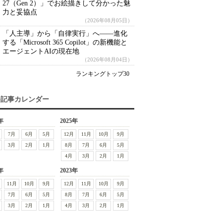
27（Gen 2）」でお絵描きして分かった魅
力と妥協点
（2026年08月05日）
「人主導」から「自律実行」へ――進化
する「Microsoft 365 Copilot」の新機能と
エージェントAIの現在地
（2026年08月04日）
ランキングトップ30
去記事カレンダー
年
2025年
7月
6月
5月
12月
11月
10月
9月
3月
2月
1月
8月
7月
6月
5月
4月
3月
2月
1月
年
2023年
11月
10月
9月
12月
11月
10月
9月
7月
6月
5月
8月
7月
6月
5月
3月
2月
1月
4月
3月
2月
1月