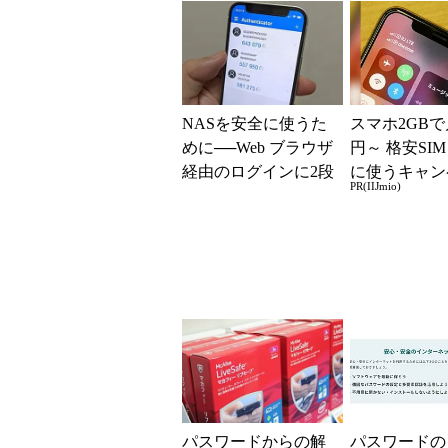
NASを安全に使うた
スマホ2GBで
めに──Web ブラウザ
円～ 格安SI
経由のログインに2段
に使うキャン
PR(IIJmio)
階認証を設定してみ
実施中！
た
パスワードからの解
パスワードの