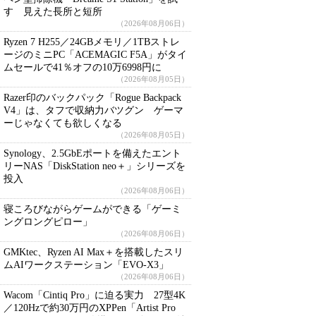
す 見えた長所と短所
（2026年08月06日）
Ryzen 7 H255／24GBメモリ／1TBストレ
ージのミニPC「ACEMAGIC F5A」がタイ
ムセールで41％オフの10万6998円に
（2026年08月05日）
Razer印のバックパック「Rogue Backpack
V4」は、タフで収納力バツグン ゲーマ
ーじゃなくても欲しくなる
（2026年08月05日）
Synology、2.5GbEポートを備えたエント
リーNAS「DiskStation neo＋」シリーズを
投入
（2026年08月06日）
寝ころびながらゲームができる「ゲーミ
ングロングピロー」
（2026年08月06日）
GMKtec、Ryzen AI Max＋を搭載したスリ
ムAIワークステーション「EVO-X3」
（2026年08月06日）
Wacom「Cintiq Pro」に迫る実力 27型4K
／120Hzで約30万円のXPPen「Artist Pro