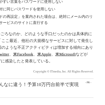
やすい言葉をパスワードに使用しない
対に同じパスワードを使用しない
ドの再設定」を案内された場合は、絶対にメール内のリ
サービスのサイトに直行する
がいつごろなのか、どのような手口だったのかは具体的に
「ここ最近、他社の大規模なサービスに対して発生し
回のような不正アクティビティは増加する傾向にあり
itter
、
米Facebook
、
米Apple
、
米Microsoft
などが
ェアに感染したと発表している。
Copyright © ITmedia, Inc. All Rights Reserved.
- PR -
こんなに違う！予算10万円台前半で実現