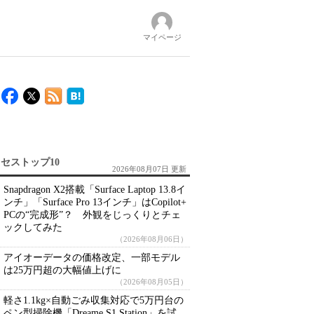
マイページ
セストップ10
2026年08月07日 更新
Snapdragon X2搭載「Surface Laptop 13.8イ
ンチ」「Surface Pro 13インチ」はCopilot+
PCの“完成形”？ 外観をじっくりとチェ
ックしてみた
（2026年08月06日）
アイオーデータの価格改定、一部モデル
は25万円超の大幅値上げに
（2026年08月05日）
軽さ1.1kg×自動ごみ収集対応で5万円台の
ペン型掃除機「Dreame S1 Station」を試