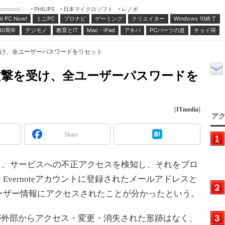
ponsord｜
日本マイクロソフト
レノボ
PHILIPS
ミニPC
プロナビ
ゲーミング
クリエイター
Windows 10終了
AI PC Now!
30周年
デジモノ
教育とIT
Mac・iPad
アキバ
PCパーツの道
チョイ得
撃を受け、全ユーザーパスワードをリセット
ング攻撃を受け、全ユーザーパスワードを
[
ITmedia
]
アク
Share
時間）、サービスへの不正アクセスを検知し、それをブロ
vernoteアカウントに登録されたメールアドレスと
ーザー情報にアクセスされたことが分かったという。
ンツが外部からアクセス・変更・消失された形跡はなく、