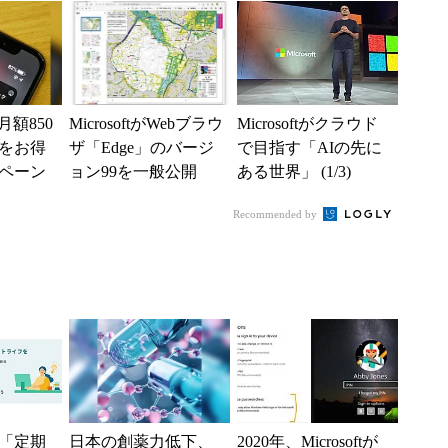
月額850
MicrosoftがWebブラウ
Microsoftがクラウド
Mをお得
ザ「Edge」のバージ
で目指す「AIの先に
ペーン
ョン99を一般公開
ある世界」 (1/3)
Recommended by
「定期
日本の創薬力低下、
2020年、Microsoftが