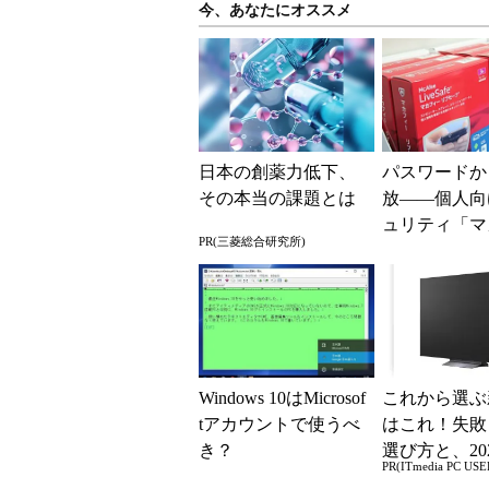
今、あなたにオススメ
日本の創薬力低下、
パスワードか
その本当の課題とは
放――個人向
ュリティ「マ
PR(三菱総合研究所)
ー リブセーフ
年版
Windows 10はMicrosof
これから選ぶ
tアカウントで使うべ
はこれ！失敗
き？
選び方と、20
PR(ITmedia PC USE
の一押しモデ