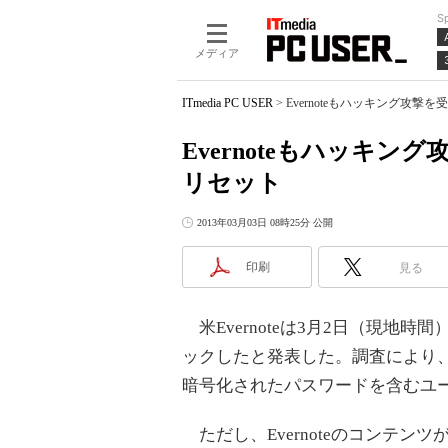
S
メディア
ITmedia PC USER
>
Evernoteもハッキング攻
Evernoteもハッキ
リセット
2013年03月03日 08時25分 公開
印刷
見る
米Evernoteは3月2日（現地
ックしたと発表した。調査により、E
暗号化されたパスワードを含むユ
ただし、Evernoteのコンテ